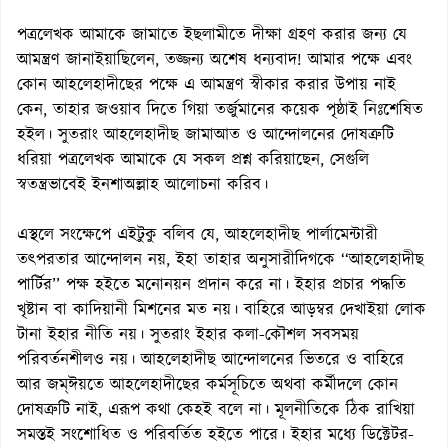
পত্রলেখক আমাকে জামাতে ইছলামীতে দীক্ষা গ্রহণ করার জন্য যে
আমন্ত্রণ জানাইয়াছিলেন, তজ্জন্য অশেষ ধন্যবাদ! আমার পক্ষে এবং
কোন আহলেহাদীছের পক্ষে এ আমন্ত্রণ স্বীকার করার উপায় নাই
কেন, তাহার জওয়াব দিতে গিয়া তর্জুমানের কয়েক পৃষ্ঠাই নিঃশেষিত
হইল। সুতরাং আহলেহাদীছ জামাআত ও আন্দোলনের দোষত্রুটি
ধরিয়া পত্রলেখক আমাকে যে সকল প্রশ্ন করিয়াছেন, সেগুলি
স্বতন্ত্রভাবেই ইনশাঅল্লাহ আলোচনা করিব।
এস্থলে সংক্ষেপে এইটুকু বলিব যে, আহলেহাদীছ পার্লামেন্টারী
তৎপরতার আন্দোলন নয়, ইহা তাহার অনুসারীদিগকে ‘‘আহলেহাদীছ
পার্টির’’ পক্ষ হইতে মনোনয়ন প্রদান করে না। ইহার প্রচার পদ্ধতি
খৃষ্টান বা কাদিয়ানী মিশনের মত নয়। বাহিরে আড়ম্বর দেখাইয়া লোক
টানা ইহার নীতি নয়। সুতরাং ইহার কলা-কৌশল সবসময়
পরিবর্তনশীলও নয়। আহলেহাদীছ আন্দোলনের ভিতরে ও বাহিরে
আর জম্ঈয়তে আহলেহাদীছের কর্মসূচিতে অথবা কর্মীদলে কোন
দোষত্রুটি নাই, এরূপ কথা কেহই বলে না। মূলনীতিকে ঠিক রাখিয়া
সমস্তই সংশোধিত ও পরিবর্তিত হইতে পারে। ইহার মধ্যে ডিক্টেটর-