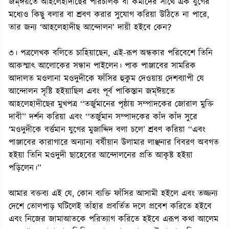
জম্ঈয়তে আহলেহাদীছের পরিচালক বা কর্মীদের সাথে এক যুগের
মধ্যেও কিছু বলার বা শ্রবণ করার সুযোগ করিয়া উঠিতে না পারে,
তার জন্য ‘আহলেহাদীছ আন্দোলন’ দায়ী হইবে কেন?
৩। পত্রলেখক বলিতে চাহিয়াছেন, এই-রূপ অন্ধকার পরিবেশে তিনি
আকস্মাৎ আলোকের সন্ধান পাইলেন। পাক পাঞ্জাবের সামরিক
আদালত মওলানা মওদুদীকে ফাঁসির হুকুম দেওয়ায় দেশব্যাপী যে
আন্দোলন সৃষ্টি হইয়াছিল এবং পূর্ব পাকিস্তান জম্ঈয়তে
আহলেহাদীছের মুখপত্র ‘‘তর্জুমানের পৃষ্ঠায় সম্পাদকের জোরাল মুক্তি
দাবী’’ দর্শন করিয়া এবং ‘‘তর্জুমান সম্পাদকের কাঁদ কাঁদ সুরে
‘মওদুদীকে বর্ত্তমান যুগের মুজাদ্দিদ বলা চলে’ শ্রবণ করিয়া ‘‘এবং
পাঞ্জাবের কারাগারে অন্যান্য বর্ষীয়ান উলামার লাঞ্ছনার বিবরণ অবগত
হইয়া তিনি মওদুদী ছাহেবের আন্দোলনের প্রতি আকৃষ্ট হইয়া
পড়িলেন।’’
আমার বক্তব্য এই যে, কোন ব্যক্তি ফাঁসির আসামী হইলে এবং তজ্জন্য
দেশে তোলপাড় ঘটিলেই তাঁহার প্রবর্তিত দলে প্রবেশ করিতে হইবে
এবং নিজের জামাআতকে পরিত্যাগ করিতে হইবে এরূপ কথা আলেম