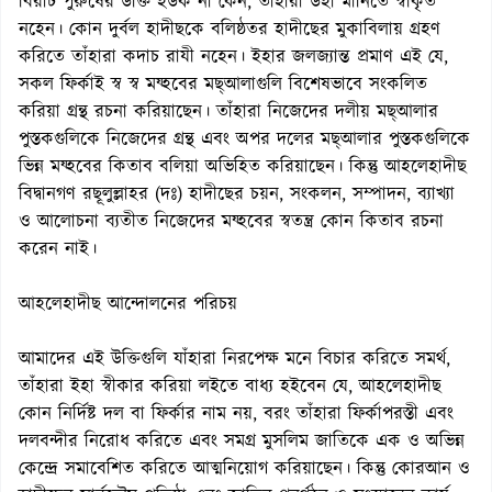
বিরাট পুরুষের উক্তি হউক না কেন, তাঁহারা উহা মানিতে স্বীকৃত
নহেন। কোন দুর্বল হাদীছকে বলিষ্ঠতর হাদীছের মুকাবিলায় গ্রহণ
করিতে তাঁহারা কদাচ রাযী নহেন। ইহার জলজ্যান্ত প্রমাণ এই যে,
সকল ফির্কাই স্ব স্ব ময্হবের মছ্আলাগুলি বিশেষভাবে সংকলিত
করিয়া গ্রন্থ রচনা করিয়াছেন। তাঁহারা নিজেদের দলীয় মছ্আলার
পুস্তকগুলিকে নিজেদের গ্রন্থ এবং অপর দলের মছ্আলার পুস্তকগুলিকে
ভিন্ন ময্হবের কিতাব বলিয়া অভিহিত করিয়াছেন। কিন্তু আহলেহাদীছ
বিদ্বানগণ রছূলুল্লাহর (দঃ) হাদীছের চয়ন, সংকলন, সম্পাদন, ব্যাখ্যা
ও আলোচনা ব্যতীত নিজেদের ময্হবের স্বতন্ত্র কোন কিতাব রচনা
করেন নাই।
আহলেহাদীছ আন্দোলনের পরিচয়
আমাদের এই উক্তিগুলি যাঁহারা নিরপেক্ষ মনে বিচার করিতে সমর্থ,
তাঁহারা ইহা স্বীকার করিয়া লইতে বাধ্য হইবেন যে, আহলেহাদীছ
কোন নির্দিষ্ট দল বা ফির্কার নাম নয়, বরং তাঁহারা ফির্কাপরস্তী এবং
দলবন্দীর নিরোধ করিতে এবং সমগ্র মুসলিম জাতিকে এক ও অভিন্ন
কেন্দ্রে সমাবেশিত করিতে আত্মনিয়োগ করিয়াছেন। কিন্তু কোরআন ও