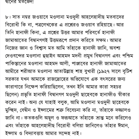
দ্বীনের মতভেদ!
৮। সাত নম্বর জওয়াবে মওলানা মওদুদী আহলেহাদীছ মতবাদের
বিরোধী কি না, পত্রলেখকের এ প্রশ্নেরও জওয়াব রহিয়াছে। আর
তিনি হানাফী কিনা, এ প্রশ্নের উত্তর আমার পরিবর্তে হানাফী
জামাআতের বিদ্বানগণই উত্তমরূপে প্রদান করিতে সক্ষম। আমার
নিজের জ্ঞান ও বিশ্বাস মত আমি তাঁহাকে হানাফী জানি, অবশ্য
দেওবন্দের মওলানা হুছাইন আহমদ মদনী প্রমুখ বিদ্বানগণ এবং পশ্চিম
পাকিস্তানের মওলানা আহমদ আলী, পাঞ্জাবের হানাফী জামাআতের
আমীরে শরীআত মওলানা আতাউল্লাহ শাহ বুখারী (১৯২৭ সালে বৃটিশ
সরকার যখন আমাকে রাজদ্রোহের অভিযোগে এক বৎসরের জন্য
কারাগারে নিক্ষেপ করিয়াছিলেন, তখন ইনি আমার কারা সহচর
ছিলেন) প্রভৃতি হানাফী বিদ্বানগণ মওদুদী ছাহেবকে হানাফীও স্বীকার
করেন নাই। অন্য যে যাহাই বলুক, আমি মওলানা মওদুদী ছাহেবকে
মুল্হিদ, বেদ্বীন ও ইছ্লামের শত্রু বিবেচনা করি না, তাঁহাকে দজ্জালও
জানি না। কতকগুলি অছূল ও ফরূআতে তাঁহাকে ভ্রান্ত মনে করিলেও
এবং তাঁহাকে আহলেহাদীছ বিরোধী বলিয়া জানিলেও তাঁহার ঈমান,
ইছ্লাম ও বিদ্যাবত্তায় আমার সন্দেহ নাই।