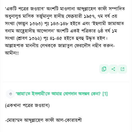
‘একটি পত্রের জওয়াব’ অংশটি মাওলানা আব্দুল্লাহেল কাফী সম্পাদিত
অধুনালুপ্ত মাসিক তর্জুমানুল হাদীছ ফেব্রুয়ারী ১৯৫৭, ৭ম বর্ষ ৩য়
সংখ্যা (ফাল্গুন ১৩৬৩) পৃঃ ১৪৩-১৪৮ হইতে এবং ‘ইছলামী জামাআত
বনাম আহ্লেহাদীছ আন্দোলন’ অংশটি একই পত্রিকার ৬ষ্ঠ বর্ষ ১ম
সংখ্যা (শ্রাবণ ১৩৬২) পৃঃ ৪১-৪৫ হইতে হুবহু উদ্ধৃত হইল।
আল্লাহপাক মাননীয় লেখককে জান্নাতুল ফেরদৌস নছীব করুন-
আমীন!!
৩
‘জামা’তে ইসলামী’তে আমার যোগদান অসম্ভব কেন? [1]
(একখানা পত্রের জওয়াব)
-মোহাম্মদ আব্দুল্লাহেল কাফী আল-কোরায়শী