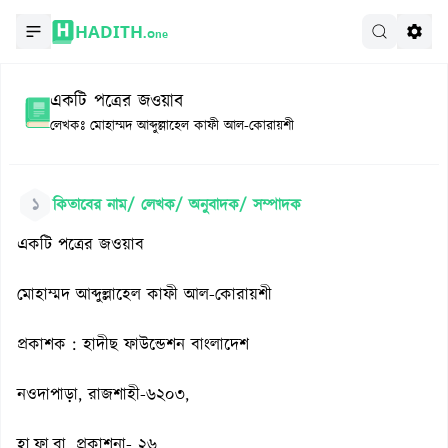
HADITH.
One
একটি পত্রের জওয়াব
লেখকঃ
মোহাম্মদ আব্দুল্লাহেল কাফী আল-কোরায়শী
১
কিতাবের নাম/ লেখক/ অনুবাদক/ সম্পাদক
একটি পত্রের জওয়াব
মোহাম্মদ আব্দুল্লাহেল কাফী আল-কোরায়শী
প্রকাশক : হাদীছ ফাউন্ডেশন বাংলাদেশ
নওদাপাড়া, রাজশাহী-৬২০৩,
হা.ফা.বা. প্রকাশনা- ২৬