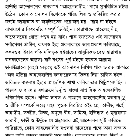
হাদীছী আন্দোলনের ধারকগণ ‘‘আহলেহাদীছ’’ নামে সুপরিচিত হইয়া
উঠেন। কোন আন্দোলন বিশেষকে পরিচালিত ও প্রতিষ্ঠিত করার
জন্যই জামাআত বা জম্ঈয়তের প্রয়োজন হয়। ‘রাম না হইতে
রামায়ণে’র কিংবদন্তি সম্পূর্ণ ভিত্তিহীন। হারাগাছে আহলেহাদীছ
আন্দোলনের গোড়া পত্তন হয় নাই। পাক ভারতেও এই আন্দোলন
সর্বাপেক্ষা প্রাচীন, কখনও ইহা প্রবলাকারে আত্মপ্রকাশ করিয়াছে,
কখনওবা ইহার গতি মন্দিভূত হইয়াছে। আধুনিকভাবেও হারাগাছ
কনফারেন্সের অন্ততঃ ষাট বৎসর পূর্ব হইতে হযরত আল্লামা
ছানাউল্লাহর (রহঃ) নেতৃত্বে এই আন্দোলন নিখিল পাক ভারত আকারে
‘‘অল ইন্ডিয়া আহলেহাদীছ কন্ফারেন্স’’র ভিতর দিয়া চালিত হইত।
অবিভক্ত বাঙলায় ইহার প্রাদেশিক শাখা কলিকাতার মিছ্রীগঞ্জে ছিল।
পাঞ্জাব ও বাংলায় যথাক্রমে উর্দু ও বাংলা সাপ্তাহিক আহলেহাদীছ
পরিচালিত হইত। পশ্চিম ভারত ও পাঞ্জাবে আহলেহাদীছ মতবাদ[2]
ও রীতি সম্পর্কে সহস্র সহস্র পুস্তক বিরচিত হইয়াছে। হাদীছ, শর্হে
আহাদীছ, তফ্ছীর, ফিক্হ, অছূলে দ্বীন, সাহিত্য, ইতিহাস ও মুনাযরায়
আরাবী, ফার্ছী ও উর্দুতে যে গ্রন্থসম্ভার এই আন্দোলন সৃষ্টি করিতে
পারিয়াছে, কোন আহলেহাদীছ মওলবী ছাহেবের পক্ষে তাহা অজ্ঞাত