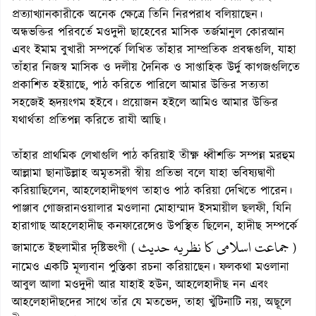
প্রত্যাখ্যানকারীকে অনেক ক্ষেত্রে তিনি নিরপরাধ বলিয়াছেন।
অন্ধভক্তির পরিবর্তে মওদুদী ছাহেবের মাসিক তর্জমানুল কোরআন
এবং ইমাম বুখারী সম্পর্কে লিখিত তাঁহার সাম্প্রতিক প্রবন্ধগুলি, যাহা
তাঁহার নিজস্ব মাসিক ও দলীয় দৈনিক ও সাপ্তাহিক উর্দু কাগজগুলিতে
প্রকাশিত হইয়াছে, পাঠ করিতে পারিলে আমার উক্তির সত্যতা
সহজেই হৃদয়ংগম হইবে। প্রয়োজন হইলে আমিও আমার উক্তির
যথার্থতা প্রতিপন্ন করিতে রাযী আছি।
তাঁহার প্রাথমিক লেখাগুলি পাঠ করিয়াই তীক্ষ্ণ ধ্বীশক্তি সম্পন্ন মরহুম
আল্লামা ছানাউল্লাহ অমৃতসরী স্বীয় প্রতিভা বলে যাহা ভবিষ্যদ্বাণী
করিয়াছিলেন, আহলেহাদীছগণ তাহাও পাঠ করিয়া দেখিতে পারেন।
পাঞ্জাব গোজরানওয়ালার মওলানা মোহাম্মাদ ইসমায়ীল ছলফী, যিনি
হারাগাছ আহলেহাদীছ কনফারেন্সেও উপস্থিত ছিলেন, হাদীছ সম্পর্কে
جماعت اسلامى كا نظريه حديث
জামাতে ইছলামীর দৃষ্টিভংগী (
)
নামেও একটি মূল্যবান পুস্তিকা রচনা করিয়াছেন। ফলকথা মওলানা
আবুল আলা মওদুদী আর যাহাই হউন, আহলেহাদীছ নন এবং
আহলেহাদীছদের সাথে তাঁর যে মতভেদ, তাহা খুঁটিনাটি নয়, অছূলে