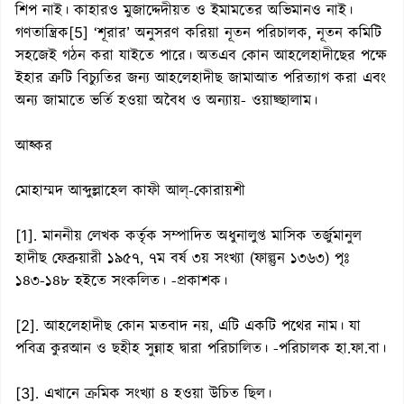
শিপ নাই। কাহারও মুজাদ্দেদীয়ত ও ইমামতের অভিমানও নাই।
গণতান্ত্রিক[5] ‘শূরার’ অনুসরণ করিয়া নূতন পরিচালক, নূতন কমিটি
সহজেই গঠন করা যাইতে পারে। অতএব কোন আহলেহাদীছের পক্ষে
ইহার ত্রুটি বিচ্যুতির জন্য আহলেহাদীছ জামাআত পরিত্যাগ করা এবং
অন্য জামাতে ভর্তি হওয়া অবৈধ ও অন্যায়- ওয়াছ্ছালাম।
আহ্কর
মোহাম্মদ আব্দুল্লাহেল কাফী আল্-কোরায়শী
[1]. মাননীয় লেখক কর্তৃক সম্পাদিত অধুনালুপ্ত মাসিক তর্জুমানুল
হাদীছ ফেব্রুয়ারী ১৯৫৭, ৭ম বর্ষ ৩য় সংখ্যা (ফাল্গুন ১৩৬৩) পৃঃ
১৪৩-১৪৮ হইতে সংকলিত। -প্রকাশক।
[2]. আহলেহাদীছ কোন মতবাদ নয়, এটি একটি পথের নাম। যা
পবিত্র কুরআন ও ছহীহ সুন্নাহ দ্বারা পরিচালিত। -পরিচালক হা.ফা.বা।
[3]. এখানে ক্রমিক সংখ্যা ৪ হওয়া উচিত ছিল।