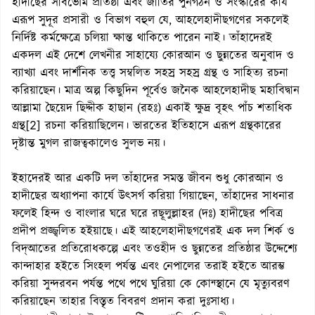
হাদীছের সার্বভৌম প্রতিষ্ঠা এবং জাতির পুনর্গঠন ও সংস্কারের কার্য
এরূপ সুদূর প্রসারী ও বিভাগ বহুল যে, আহলেহাদীছগণের সকলেই
নির্দিষ্ট কর্মক্ষেত্রে চলিয়া ক্ষান্ত থাকিতে পারেন নাই। তাঁহাদেরই
একদল এই দেশে লেখনীর সাহায্যে কোরআন ও ছুন্নতের অনুবাদ ও
ব্যাখ্যা এবং দার্শনিক তত্ত্ব সম্বলিত সহস্র সহস্র গ্রন্থ ও সাহিত্য রচনা
করিয়াছেন। মাত্র অল্প কিছুদিন পূর্বেও জনৈক আহলেহাদীছ মহাবিদ্বান
আল্লামা ছৈয়েদ ছিদ্দীক হাছান (রহঃ) একাই ক্ষুদ্র বৃহৎ পাঁচ শতাধিক
গ্রন্থ[2] রচনা করিয়াছিলেন। ভারতের ইতিহাসে এরূপ গ্রন্থকারের
দৃষ্টান্ত মুগল রাজত্বকালেও সুলভ নয়।
ইহাদেরই আর একটি দল তাঁহাদের সমস্ত জীবন শুধু কোরআন ও
হাদীছের অধ্যাপনা কার্যে উৎসর্গ করিয়া গিয়াছেন, তাঁহাদের সাধনার
ফলেই হিন্দ ও বাংলার ঘরে ঘরে রছূলুল্লাহর (দঃ) হাদীছের পবিত্র
প্রদীপ প্রজ্জ্বলিত হইয়াছে। এই আহলেহাদীছগণেরই এক দল শির্ক ও
বিদ্আতের প্রতিরোধকল্পে এবং তওহীদ ও ছুন্নতের প্রতিষ্ঠার উদ্দেশ্যে
কান্দাহার হইতে সিংহল পর্যন্ত এবং নেপালের তরাই হইতে আরম্ভ
করিয়া সুন্দরবন পর্যন্ত পথে পথে ঘুরিয়া কে কোন্স্থানে যে মৃত্যুবরণ
করিয়াছেন তাহার বিস্তৃত বিবরণ প্রদান করা দুঃসাধ্য।