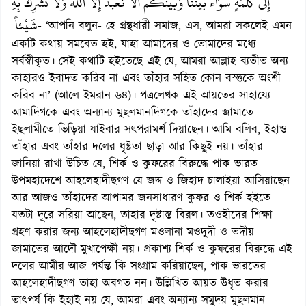
إِلَى كَلَمَةٍ سَوَاء بَيْنَنَا وَبَيْنَكُمْ أَلاَّ نَعْبُدَ إِلاَّ اللّهَ وَلاَ نُشْرِكَ بِهِ
شَيْئاً
- ‘আপনি বলুন- হে গ্রন্থধারী সমাজ, এস, আমরা সকলেই এমন
একটি কথায় সমবেত হই, যাহা আমাদের ও তোমাদের মধ্যে
সর্বস্বীকৃত। সেই কথাটি হইতেছে এই যে, আমরা আল্লাহ ব্যতীত অন্য
কাহারও ইবাদত করিব না এবং তাঁহার সহিত কোন বস্ত্তকে অংশী
করিব না’ (আলে ইমরান ৬৪)। পত্রলেখক এই আয়তের সাহায্যে
আমাদিগকে এবং অন্যান্য মুছলমানদিগকে তাঁহাদের জামাতে
ইছলামীতে ভিড়িয়া যাইবার সৎপরামর্শ দিয়াছেন। আমি বলিব, ইহাও
তাঁহার এবং তাঁহার দলের ধৃষ্টতা ছাড়া আর কিছুই নয়। তাঁহার
জানিয়া রাখা উচিত যে, শির্ক ও কুফরের বিরুদ্ধে পাক ভারত
উপমহাদেশে আহলেহাদীছগণ যে জদ্দ ও জিহাদ চালাইয়া আসিয়াছেন
আর আজও তাঁহাদের আপামর জনসাধারণ কুফর ও শির্ক হইতে
যতটা দূরে সরিয়া আছেন, তাহার দৃষ্টান্ত বিরল। তওহীদের শিক্ষা
গ্রহণ করার জন্য আহলেহাদীছগণ মওলানা মওদুদী ও তদীয়
জামাতের আদৌ মুখাপেক্ষী নয়। প্রকাশ্য শির্ক ও কুফরের বিরুদ্ধে এই
দলের আমীর আজ পর্যন্ত কি সংগ্রাম করিয়াছেন, পাক ভারতের
আহলেহাদীছগণ তাহা অবগত নন। উল্লিখিত আয়ত উধৃত করার
তাৎপর্য কি ইহাই নয় যে, আমরা এবং অন্যান্য সমুদয় মুছলমান