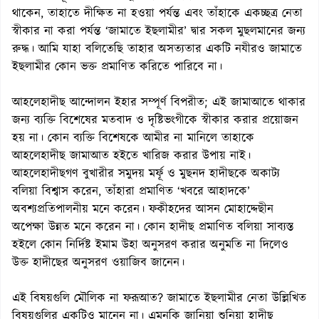
থাকেন, তাহাতে দীক্ষিত না হওয়া পর্যন্ত এবং তাঁহাকে একচ্ছত্র নেতা
স্বীকার না করা পর্যন্ত ‘জামাতে ইছলামীর’ দ্বার সকল মুছলমানের জন্য
রুদ্ধ। আমি যাহা বলিতেছি তাহার অসত্যতার একটি নযীরও জামাতে
ইছলামীর কোন ভক্ত প্রমাণিত করিতে পারিবে না।
আহলেহাদীছ আন্দোলন ইহার সম্পূর্ণ বিপরীত; এই জামাআতে থাকার
জন্য ব্যক্তি বিশেষের মতবাদ ও দৃষ্টিভংগীকে স্বীকার করার প্রয়োজন
হয় না। কোন ব্যক্তি বিশেষকে আমীর না মানিলে তাহাকে
আহলেহাদীছ জামাআত হইতে খারিজ করার উপায় নাই।
আহলেহাদীছগণ বুখারীর সমুদয় মর্ফূ ও মুছনদ হাদীছকে অকাট্য
বলিয়া বিশ্বাস করেন, তাঁহারা প্রমাণিত ‘খবরে আহাদকে’
অবশ্যপ্রতিপালনীয় মনে করেন। ফকীহদের আসন মোহাদ্দেছীন
অপেক্ষা উন্নত মনে করেন না। কোন হাদীছ প্রমাণিত বলিয়া সাব্যস্ত
হইলে কোন নির্দিষ্ট ইমাম উহা অনুসরণ করার অনুমতি না দিলেও
উক্ত হাদীছের অনুসরণ ওয়াজিব জানেন।
এই বিষয়গুলি মৌলিক না ফরূআত? জামাতে ইছলামীর নেতা উল্লিখিত
বিষয়গুলির একটিও মানেন না। এমনকি জানিয়া শুনিয়া হাদীছ