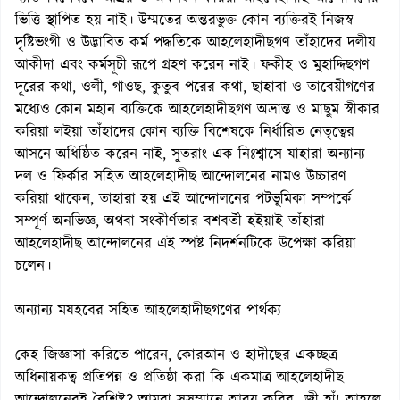
ভিত্তি স্থাপিত হয় নাই। উম্মতের অন্তরভুক্ত কোন ব্যক্তিরই নিজস্ব
দৃষ্টিভংগী ও উদ্ভাবিত কর্ম পদ্ধতিকে আহলেহাদীছগণ তাঁহাদের দলীয়
আকীদা এবং কর্মসূচী রূপে গ্রহণ করেন নাই। ফকীহ ও মুহাদ্দিছগণ
দূরের কথা, ওলী, গাওছ, কুতুব পরের কথা, ছাহাবা ও তাবেয়ীগণের
মধ্যেও কোন মহান ব্যক্তিকে আহলেহাদীছগণ অভ্রান্ত ও মাছুম স্বীকার
করিয়া লইয়া তাঁহাদের কোন ব্যক্তি বিশেষকে নির্ধারিত নেতৃত্বের
আসনে অধিষ্ঠিত করেন নাই, সুতরাং এক নিঃশ্বাসে যাহারা অন্যান্য
দল ও ফির্কার সহিত আহলেহাদীছ আন্দোলনের নামও উচ্চারণ
করিয়া থাকেন, তাহারা হয় এই আন্দোলনের পটভূমিকা সম্পর্কে
সম্পূর্ণ অনভিজ্ঞ, অথবা সংকীর্ণতার বশবর্তী হইয়াই তাঁহারা
আহলেহাদীছ আন্দোলনের এই স্পষ্ট নিদর্শনটিকে উপেক্ষা করিয়া
চলেন।
অন্যান্য মযহবের সহিত আহলেহাদীছগণের পার্থক্য
কেহ জিজ্ঞাসা করিতে পারেন, কোরআন ও হাদীছের একচ্ছত্র
অধিনায়কত্ব প্রতিপন্ন ও প্রতিষ্ঠা করা কি একমাত্র আহলেহাদীছ