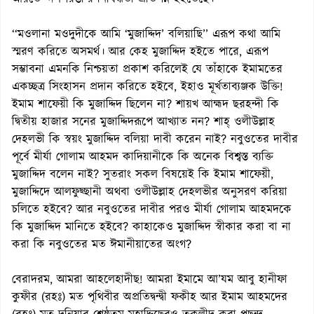
‘‘মওলানা মওদুদীকে আমি ‘মুজাদ্দিদ’ বলিয়াছি’’ এরূপ কথা আমি
স্মরণ করিতে অসমর্থ। আর কেহ মুজাদ্দিদ হইতে পারে, এরূপ
সম্ভাবনা এমনকি নিশ্চয়তা প্রকাশ করিলেই যে তাঁহাকে ইমামতের
একচ্ছত্র সিংহাসন প্রদান করিতে হইবে, ইহাও মূর্খতাব্যঞ্জক উক্তি!
ইমাম শাফেয়ী কি মুজাদ্দিদ ছিলেন না? শায়খ আহ্মদ ছরহন্দী কি
দ্বিতীয় হাজার সনের মুজাদ্দিদরূপে আখ্যাত নন? শাহ্ ওলীউল্লাহ
দেহলভী কি স্বয়ং মুজাদ্দিদ বলিয়া দাবী করেন নাই? নবুওতের দাবীর
পূর্বে মীর্যা গোলাম আহমদ কাদিয়ানীকে কি অনেক বিশ্বস্ত ব্যক্তি
মুজাদ্দিদ বলেন নাই? সুতরাং সকল বিষয়েই কি ইমাম শাফেয়ী,
মুজাদ্দিদে আলফুছ্ছানী অথবা ওলীউল্লাহ দেহলভীর অনুসরণ করিয়া
চলিতে হইবে? আর নবুওতের দাবীর পরও মীর্যা গোলাম আহমদকে
কি মুজাদ্দিদ মানিতে হইবে? কাহাকেও মুজাদ্দিদ স্বীকার করা বা না
করা কি নবুওতের মত ঈমানীয়াতের অংগ?
বেরাদরম, আমরা আহলেহাদীছ! আমরা ইমামে আ’যম আবু হানীফা
কুফীর (রহঃ) মত পৃথিবীর অপ্রতিদ্বন্দ্বী ফকীহ আর ইমাম আহমদের