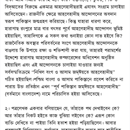
থাকা আমি লজ্জার কারণই মনে করি। বাঙলাদেশে কুফর, শির্ক ও
বিদ্আতের বিরুদ্ধে একমাত্র আহলেহাদীছরাই এযাবৎ সংগ্রাম চালাইয়া
আসিতেছেন। রাজনীতি ক্ষেত্রে আহলেহাদীছ আন্দোলনের অবদান
স্বরূপ পাকিস্তান জন্মগ্রহণ করিয়াছে। কিন্তু যাহারা ধারণা করে,
হারাগাছ রংপুরে মাত্র বার বৎসর পূর্বে আহলেহাদীছ আন্দোলন ভূমিষ্ট
হইয়াছিল, তাহাদিগকে এ সকল কথা শুনাইয়া কোন লাভ হইবে কি?
রাজনৈতিক অবস্থার পরিবর্তনের সংগে আহলেহাদীছ আন্দোলনকে
বাঙলায় কি উপায়ে রক্ষা ও শক্তিশালী করা যায়, তাহারই পরামর্শের
উদ্দেশ্যে হারাগাছ আহলেহাদীছ কন্ফারেন্সের অধিবেশন অনুষ্ঠিত
হইয়াছিল এবং এই আন্দোলনকে চালাইয়া যাওয়ার জন্যই
সর্বসম্মতিক্রমে ‘‘নিখিল বংগ ও আসাম জম্ঈয়তে আহলেহাদীছ’’
গঠিত হইয়াছিল।পশ্চিম বাংলা ও আসাম পাকিস্তানে প্রবেশ করিতে না
পারায় উক্ত প্রতিষ্ঠান এখন ‘‘পূর্ব পাকিস্তান জম্ঈয়তে আহলেহাদীছ’’
(বর্তমানে বাংলাদেশ) নামে পরিচালিত হইয়া আসিতেছে।
২। পত্রলেখক একবার বলিয়াছেন যে, তাঁহাকে পথ দেখাইবেন কে?
আর তাঁহার নিকট হইতে কাজ বুঝিয়া লইবেন কে? এরূপ কোন
ব্যক্তি দেখিতে না পাইয়া তিনি হতাশ হইয়া পড়িয়াছিলেন। আবার