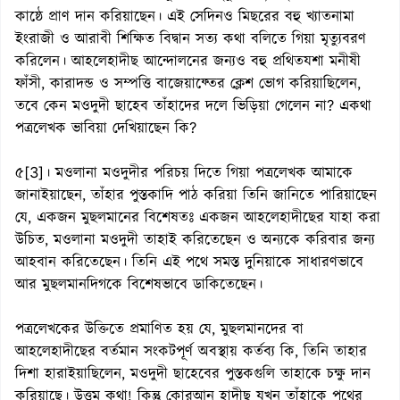
কাষ্ঠে প্রাণ দান করিয়াছেন। এই সেদিনও মিছরের বহু খ্যাতনামা
ইংরাজী ও আরাবী শিক্ষিত বিদ্বান সত্য কথা বলিতে গিয়া মৃত্যুবরণ
করিলেন। আহলেহাদীছ আন্দোলনের জন্যও বহু প্রথিতযশা মনীষী
ফাঁসী, কারাদন্ড ও সম্পত্তি বাজেয়াফ্তের ক্লেশ ভোগ করিয়াছিলেন,
তবে কেন মওদুদী ছাহেব তাঁহাদের দলে ভিড়িয়া গেলেন না? একথা
পত্রলেখক ভাবিয়া দেখিয়াছেন কি?
৫[3]। মওলানা মওদুদীর পরিচয় দিতে গিয়া পত্রলেখক আমাকে
জানাইয়াছেন, তাঁহার পুস্তকাদি পাঠ করিয়া তিনি জানিতে পারিয়াছেন
যে, একজন মুছলমানের বিশেষতঃ একজন আহলেহাদীছের যাহা করা
উচিত, মওলানা মওদুদী তাহাই করিতেছেন ও অন্যকে করিবার জন্য
আহবান করিতেছেন। তিনি এই পথে সমস্ত দুনিয়াকে সাধারণভাবে
আর মুছলমানদিগকে বিশেষভাবে ডাকিতেছেন।
পত্রলেখকের উক্তিতে প্রমাণিত হয় যে, মুছলমানদের বা
আহলেহাদীছের বর্তমান সংকটপূর্ণ অবস্থায় কর্তব্য কি, তিনি তাহার
দিশা হারাইয়াছিলেন, মওদুদী ছাহেবের পুস্তকগুলি তাহাকে চক্ষু দান
করিয়াছে। উত্তম কথা! কিন্তু কোরআন হাদীছ যখন তাঁহাকে পথের