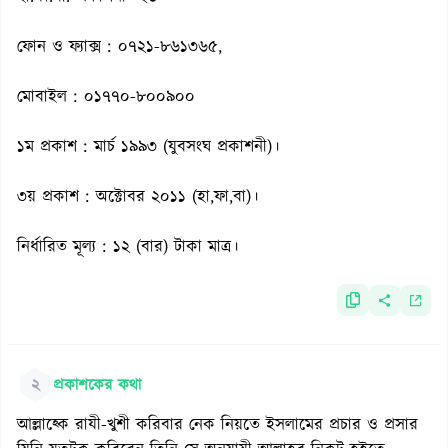
ফোন ও ফ্যাক্স : ০৭২১-৮৬১৩৬৫,
মোবাইল : ০১৭৭০-৮০০৯০০
১ম প্রকাশ : মার্চ ১৯৯৩ (যুবসংঘ প্রকাশনী)।
৩য় প্রকাশ : অক্টোবর ২০১১ (হা,ফা,বা)।
নির্ধারিত মূল্য : ১২ (বার) টাকা মাত্র।
২
প্রকাশকের কথা
আল্লাহ্কে রাযী-খুশী করিবার নেক নিয়তে ইসলামের প্রচার ও প্রসার