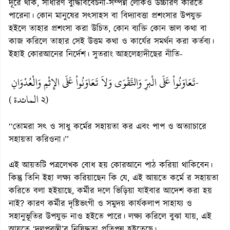
দূরে থাক, সাধারণ বুদ্ধিবিবেচনা-সম্পন্ন লোকও উচ্চারণ করিতে
পারেনা। কোন মানুষের সৎসাহস বা বিদ্যাবত্তা প্রশংসার উপযুক্ত
হইলে তাহার প্রশংসা করা উচিত, কোন ব্যক্তি কোন ভাল কথা বা
কাজ করিলে তাহার সেই উত্তম কথা ও কার্যের সমর্থন করা কর্তব্য।
ইহাই কোরআনের নির্দেশ। সুতরাং আহলেহাদীছের নীতি-
تَعَاوَنُواْ عَلَى الْبرِّ وَالتَّقْوَى وَلاَ تَعَاوَنُواْ عَلَى الإِثْمِ وَالْعُدْوَانِ
-
المائدة
(
২)
‘‘তোমরা সৎ ও সাধু কর্মের সহায়তা কর এবং পাপ ও অত্যাচারে
সহায়তা করিওনা।’’
এই আয়তটি পত্রলেখক বোধ হয় কোরআনে পাঠ করিয়া থাকিবেন।
কিন্তু তিনি ইহা লক্ষ্য করিয়াছেন কি যে, এই আয়তে কর্মে র সহায়তা
করিতে বলা হইয়াছে, কর্মীর দলে ভিড়িয়া যাইবার আদেশ করা হয়
নাই? কারণ কর্মীর দৃষ্টিভংগী ও সমুদয় কার্যকলাপ সাহায্য ও
সহানুভূতির উপযুক্ত নাও হইতে পারে। লক্ষ্য করিলে বুঝা যায়, এই
আয়তে ‘দলপরস্তী’র নিষিদ্ধতা প্রতিপন্ন হইতেছে।