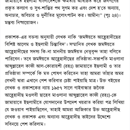
জামায়াতে ইছলামী বাংলাদেশকে ক্ষমতায় অধিষ্ঠিত করে জনগণের
প্রকৃত কল্যাণ ও সুখ-শান্তির পথ সুগম কর এবং দেশ হ’তে অন্যায়,
অনাচার, অবিচার ও দুর্নীতির মূলোৎপাটন কর। আমীন!’’ (পৃঃ ২৪)।
মন্তব্য নিষ্প্রয়োজন।
প্রকাশক-এর বক্তব্য অনুযায়ী লেখক নাকি ‘জমঈয়তে আহ্লেহাদীছের
বিশিষ্ট আলেম ও ইছলামী চিন্তাবিদ’। সম্মানিত লেখক জমঈয়তে
আহ্লেহাদীছের সদস্য কি-না মাননীয় জমঈয়ত নেতৃবৃন্দ তাহা বলিতে
পারিবেন। তবে জমঈয়তে আহ্লেহাদীছের প্রতিষ্ঠাতা-সভাপতি মাওলানা
আব্দুল্লাহেল কাফী আল-কোরায়শী (রহঃ) জামায়াতে ইছলামী ও তার
প্রতিষ্ঠাতা সম্পর্কে কি মত পোষণ করিতেন তাহা আমরা তাঁহার অমর
লেখনী দ্বারা এখানে পেশ করিবার চেষ্টা পাইয়াছি মাত্র। উক্ত বইয়ের
লেখক ও প্রকাশকের ন্যায় ১৯৫৭ সালে গাইবান্ধার জনৈক
আহ্লেহাদীছ মওলবী ছাহেব মাওলানা আব্দুল্লাহেল কাফী (রহঃ)-কে
জামায়াতে ইছলামীতে যোগদানের উপদেশ খয়রাত করিয়া পত্র লিখিয়া
যে জওয়াব পাইয়াছিলেন, তাহাই আমরা আজিকার উক্ত আহ্লেহাদীছ
লেখক ও প্রকাশক এবং অন্যান্য আহ্লেহাদীছ ভাইদের উদ্দেশ্যে
সবিনয়ে পেশ করিলাম।