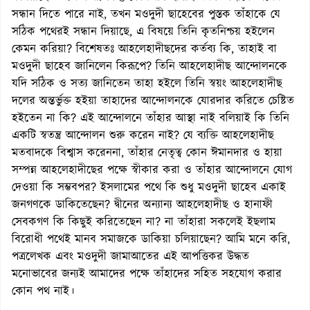
সন্ধান দিতে পারে নাই, তখন মওদুদী ছাহেবের পুস্তক তাঁহাকে যে
সঠিক পথেরই সন্ধান দিয়াছে, এ বিষয়ে তিনি কৃতনিশ্চয় হইলেন
কেমন করিয়া? বিশেষতঃ আহলেহাদীছদের কর্তব্য কি, তাহাই বা
মওদুদী ছাহেব জানিলেন কিরূপে? তিনি আহলেহাদীছ আন্দোলনকে
যদি সঠিক ও সত্য জানিতেন তাহা হইলে তিনি স্বয়ং আহলেহাদীছ
দলের অন্তর্ভুক্ত হইয়া তাহাদের আন্দোলনকে যোরদার করিতে চেষ্টিত
হইতেন না কি? এই আন্দোলনে তাঁহার আস্থা নাই বলিয়াই কি তিনি
একটি স্বতন্ত্র আন্দোলন শুরু করেন নাই? যে ব্যক্তি আহলেহাদীছ
মতবাদকে বিশ্বাস করেননা, তাঁহার নেতৃত্ব কোন ঈমানদার ও হায়া
সম্পন্ন আহলেহাদীছের পক্ষে স্বীকার করা ও তাঁহার আন্দোলনে যোগ
দেওয়া কি সম্ভবপর? ইসলামের পথে কি শুধু মওদুদী ছাহেব একাই
জনগণকে ডাকিতেছেন? দ্বীনের অন্যান্য আহলেহাদীছ ও হানাফী
সেবকগণ কি কিছুই করিতেছেন না? না তাঁহারা সকলেই ইছলাম
বিরোধী পথেই মানব সমাজকে ডাকিয়া চলিয়াছেন? আমি মনে করি,
পত্রলেখক এবং মওদুদী জামাআতের এই আপত্তিকর উদ্ধত
মনোভাবের জন্যই আমাদের পক্ষে তাঁহাদের সহিত সহযোগ করার
কোন পথ নাই।