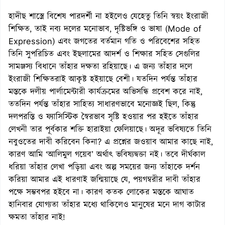
হাদীছ শাস্ত্রে বিশেষ পারদর্শী না হইলেও যেহেতু তিনি স্বয়ং ইংরাজী
শিক্ষিত, তাই নব্য দলের মনোভাব, দৃষ্টিভঙ্গি ও ভাষা (Mode of
Expression) এবং জগতের বর্তমান গতি ও পরিবেশের সহিত
তিনি সুপরিচিত এবং ইছলামের আদর্শ ও শিক্ষার সহিত সেগুলির
সামঞ্জস্য বিধানে তাঁহার দক্ষতা রহিয়াছে। এ জন্য তাঁহার দলে
ইংরাজী শিক্ষিতরাই আকৃষ্ট হইয়াছে বেশী। যতদিন পর্যন্ত তাঁহার
মস্তকে দলীয় পার্লামেন্টারী কার্যক্রমের অভিসন্ধি প্রবেশ করে নাই,
ততদিন পর্যন্ত তাঁহার সাহিত্য সাধারণভাবে মনোজ্ঞই ছিল, কিন্তু
দলপরস্তি ও ফ্যাসিস্টিক স্বৈরভাব সৃষ্টি হওয়ার পর হইতে তাঁহার
লেখনী তার পূর্বকার শক্তি হারাইয়া ফেলিয়াছে। অদূর ভবিষ্যতে তিনি
নবুওতের দাবী করিবেন কিনা? এ প্রশ্নের জওয়াব আমার কাছে নাই,
কারণ আমি ‘আলিমুল গয়েব’ অর্থাৎ ভবিষ্যদ্বক্তা নই। তবে দীর্ঘকাল
ধরিয়া তাঁহার লেখা পড়িয়া এবং অল্প সময়ের জন্য তাঁহাকে দর্শন
করিয়া আমার এই ধারণাই জন্মিয়াছে যে, পয়গম্বরীর দাবী তাঁহার
পক্ষে সম্ভবপর হইবে না। কারণ কতক লোকের মস্তকে আঘাত
হানিবার যোগ্যতা তাঁহার মধ্যে থাকিলেও মানুষের মনে দাগ কাটার
ক্ষমতা তাঁহার নাই!