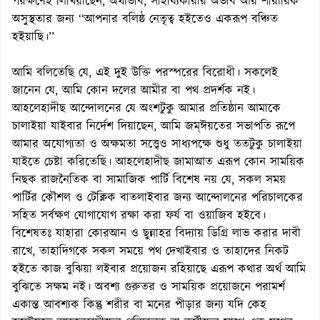
পরক্ষণেই লিখিয়াছেন, অর্থাভাব, সাহায্যকারীর অভাব আর শারীরিক
অসুস্থতার জন্য ‘‘আপনার বলিষ্ঠ নেতৃত্ব হইতেও একরূপ বঞ্চিত
হইয়াছি।’’
আমি বলিতেছি যে, এই দুই উক্তি পরস্পরের বিরোধী। সকলেই
জানেন যে, আমি কোন দলের আমীর বা পথ প্রদর্শক নই।
আহলেহাদীছ আন্দোলনের যে অংশটুকু আমার প্রতিষ্ঠান আমাকে
চালাইয়া যাইবার নির্দেশ দিয়াছেন, আমি জম্ঈয়তের সভাপতি রূপে
আমার অযোগ্যতা ও অক্ষমতা সত্ত্বেও সাধ্যপক্ষে শুধু ততটুকু চালাইয়া
যাইতে চেষ্টা করিতেছি। আহলেহাদীছ জামাআত এরূপ কোন সাময়িক
নিছক রাজনৈতিক বা সামাজিক পার্টি বিশেষ নয় যে, সকল সময়
পার্টির কৌশল ও টেক্নিক বাতলাইবার জন্য আন্দোলনের পরিচালকের
সহিত সর্বক্ষণ যোগাযোগ রক্ষা করা ফর্য বা ওয়াজিব হইবে।
বিশেষতঃ যাহারা কোরআন ও ছুন্নাহর বিদ্যায় ডিগ্রি লাভ করার দাবী
রাখে, তাহাদিগকে সকল সময়ে পথ দেখাইবার ও তাহাদের নিকট
হইতে কাজ বুঝিয়া লইবার প্রয়োজন রহিয়াছে এরূপ কথার অর্থ আমি
বুঝিতে সক্ষম নই। অবশ্য গুরুতর ও সাময়িক প্রয়োজনে পরামর্শ
একান্ত আবশ্যক কিন্তু শরীর বা মনের পীড়ার জন্য যদি কেহ