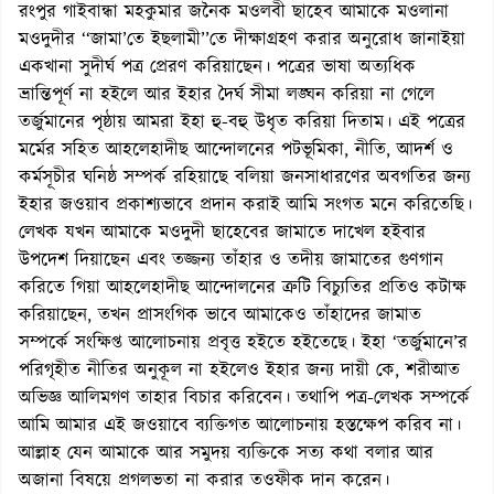
রংপুর গাইবান্ধা মহকুমার জনৈক মওলবী ছাহেব আমাকে মওলানা
মওদুদীর ‘‘জামা’তে ইছলামী’’তে দীক্ষাগ্রহণ করার অনুরোধ জানাইয়া
একখানা সুদীর্ঘ পত্র প্রেরণ করিয়াছেন। পত্রের ভাষা অত্যধিক
ভ্রান্তিপূর্ণ না হইলে আর ইহার দৈর্ঘ সীমা লঙ্ঘন করিয়া না গেলে
তর্জুমানের পৃষ্ঠায় আমরা ইহা হু-বহু উধৃত করিয়া দিতাম। এই পত্রের
মর্মের সহিত আহলেহাদীছ আন্দোলনের পটভূমিকা, নীতি, আদর্শ ও
কর্মসূচীর ঘনিষ্ঠ সম্পর্ক রহিয়াছে বলিয়া জনসাধারণের অবগতির জন্য
ইহার জওয়াব প্রকাশ্যভাবে প্রদান করাই আমি সংগত মনে করিতেছি।
লেখক যখন আমাকে মওদুদী ছাহেবের জামাতে দাখেল হইবার
উপদেশ দিয়াছেন এবং তজ্জন্য তাঁহার ও তদীয় জামাতের গুণগান
করিতে গিয়া আহলেহাদীছ আন্দোলনের ত্রুটি বিচ্যুতির প্রতিও কটাক্ষ
করিয়াছেন, তখন প্রাসংগিক ভাবে আমাকেও তাঁহাদের জামাত
সম্পর্কে সংক্ষিপ্ত আলোচনায় প্রবৃত্ত হইতে হইতেছে। ইহা ‘তর্জুমানে’র
পরিগৃহীত নীতির অনুকূল না হইলেও ইহার জন্য দায়ী কে, শরীআত
অভিজ্ঞ আলিমগণ তাহার বিচার করিবেন। তথাপি পত্র-লেখক সম্পর্কে
আমি আমার এই জওয়াবে ব্যক্তিগত আলোচনায় হস্তক্ষেপ করিব না।
আল্লাহ যেন আমাকে আর সমুদয় ব্যক্তিকে সত্য কথা বলার আর
অজানা বিষয়ে প্রগলভতা না করার তওফীক দান করেন।