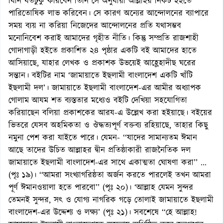
যিনি যতটুকু করিবেন তিনি সে অনুযায়ী আল্লাহর নিকট হইতে
পারিতোষিক লাভ করিবেন। সে কারণ অন্যের আন্দোলনের ব্যাপারে
সময় ব্যয় না করিয়া নিজেদের আন্দোলনের প্রতি যথাসম্ভব
মনোনিবেশ করাই আমাদের গৃহীত নীতি। কিন্তু সম্প্রতি রাজশাহী
গোদাগাড়ী হইতে প্রকাশিত ২৪ পৃষ্ঠার একটি বই আমাদের হাতে
আসিয়াছে, যাহার লেখক ও প্রকাশক উভয়েই আহ্লেহাদীছ ঘরের
সন্তান। বইটির নাম ‘জামায়াতে ইছলামী বাংলাদেশ একটি খাঁটি
ইছলামী দল’। জামায়াতে ইছলামী বাংলাদেশ-এর আমীর অধ্যাপক
গোলাম আযম শত ব্যস্ততার মধ্যেও বইটি দেখিয়া সহযোগিতা
করিয়াছেন বলিয়া প্রকাশকের আরয-এ উল্লেখ করা হইয়াছে। বইয়ের
ভিতরে যেসব অহমিকতা ও ঔদ্ধত্যপূর্ণ বক্তব্য রহিয়াছে, তাহার কিছু
নমুনা পেশ করা যাইতে পারে। যেমন- ‘‘যাদের সামান্যতম ঈমান
আছে তাদের উচিত আল্লাহর দ্বীন প্রতিষ্ঠাকারী রাজনৈতিক দল
জামায়াতে ইছলামী বাংলাদেশ-এর সাথে একাত্মতা ঘোষণা করা’’ ...
(পৃঃ ১৯)। ‘‘আমরা সংখ্যাগরিষ্ঠতা অর্জন করতে পারলেই তখন আমরা
পূর্ণ ঈমানওয়ালা হতে পারবো’’ (পৃঃ ২০)। ‘আল্লাহ যেমন সুন্দর
তেমনই সুন্দর, সৎ ও যোগ্য নাগরিক গড়ে তোলাই জামায়াতে ইছলামী
বাংলাদেশ-এর উদ্দেশ্য ও লক্ষ্য’ (পৃঃ ২১)। সবশেষে ‘‘হে আল্লাহ!