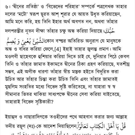
৬। ‘দ্বীনের প্রতিষ্ঠা’ ও ‘বিভেদের পরিহার’ সম্পর্কে পত্রলেখক তাহার
দলের ‘মটো’ স্বরূপ ছূরত আশ্ শূরার যে আয়ত উধৃত করিয়াছেন,
আমি মনে করি, হয় তিনি ইহার অর্থ অবগত নন, অথবা তাঁহার
حُبُّكَ
দলপরস্তীর নূতন দীক্ষা তাঁহার চক্ষু অন্ধ করিয়া দিয়াছে।
الشَّيْئَ يُعْمِىْ وَ يُصِمُّ
কোন বস্ত্তর অতিরিক্ত অনুরাগ যে মানুষকে
অন্ধ ও বধির করিয়া ফেলে,[4] ইহাই তাহার জ্বলন্ত প্রমাণ। আমি
মওলবী ছাহেবকে হুশিয়ার করিয়া দিতে চাই যে, দুনিয়ার পিঠে কেবল
তিনি ও তাঁহার জামাত ইকামতে দ্বীনের ঠিকা গ্রহণ করিয়াছে, যতশীঘ্র
সম্ভব, এই অলীক ধারণা তাঁহার স্বীয় মস্তক হইতে বিদূরিত করা
উচিত আর তাঁহার চিন্তা করা উচিত তিনি এবং তাঁহার জামাতই
মুছলিম সংহতির মধ্যে বিভেদ সৃষ্টি করিতেছে, না যাহারা স্ব স্ব
সীমানার ভিতর থাকিয়া সাধ্যপক্ষে দ্বীনের সেবা করিয়া যাইতেছে,
তাহারাই বিভেদ সৃষ্টিকারী?
ইয়াহুদ ও নাছারাদিগকে তওহীদের পথে আহবান করার জন্য আল্লাহ
قُلْ يَا أَهْلَ الْكِتَابِ تَعَالَوْاْ
তদীয় রছূল (দঃ)-কে আদেশ দিয়াছিলেন,