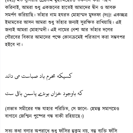
(রহঃ) মত দুনিয়ার শ্রেষ্ঠতম মুহাদ্দিছেরও তকলীদ করা পছন্দ
করিনাই, আমরা শুধু একজনের হাতেই আমাদের দ্বীন ও আবরু
সমর্পণ করিয়াছি। তাঁহার নাম হযরত মোহাম্মদ মুছ্তফা (দঃ)! একচ্ছত্র
ইমামতের আসন আমরা শুধু তাঁহার জন্যই সুরক্ষিত রাখিয়াছি। এই
জন্যই আমরা মোহাম্মদী। এই নামের নেশা আর তাঁহার দলের
গৌরবের বিকার আমাদের পক্ষে কোনক্রমেই পরিত্যাগ করা সম্ভবপর
হইবে না।
كسيكه محرم باد صباست مى داند
كه باوجود خزاں بوئے ياسمن باقى ست
(প্রভাত সমীরের গন্ধ যাহার পরিচিত, সে জানে- হেমন্ত সমাগমেও
বাগানে জেস্মিন পুষ্পের গন্ধ বাকী রহিয়াছে।)
সত্য কথা বলার অপরাধে শুধু ফাঁসির হুকুম নয়, বহু ব্যক্তি ফাঁসি