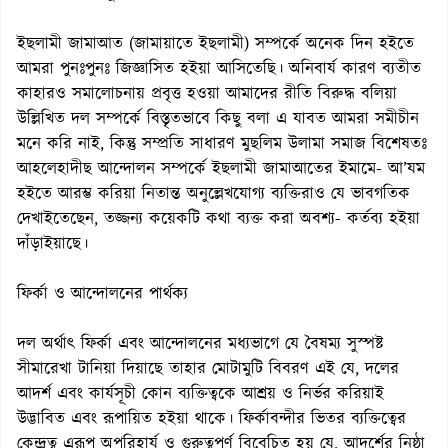
ইছলামী জামাআত (জামায়াতে ইছলামী) সম্পর্কে অনেক দিন হইতে
আমরা পুনঃপুনঃ জিজ্ঞাসিত হইয়া আসিতেছি। অনিবার্য কারণ ব্যতীত
কাহারও সমালোচনায় প্রবৃত্ত হওয়া আমাদের রীতি বিরুদ্ধ বলিয়া
উল্লিখিত দল সম্পর্কে বিস্তৃতভাবে কিছু বলা এ যাবত আমরা সমীচীন
মনে করি নাই, কিন্তু সম্প্রতি সাধারণ মুছলিম উলামা সমাজ বিশেষতঃ
আহলেহাদীছ আন্দোলন সম্পর্কে ইছলামী জামাআতের ইমামে- আ’যম
হইতে আরম্ভ করিয়া নিতান্ত অনুল্লেখযোগ্য ব্যক্তিরাও যে ভাবগতিক
দেখাইতেছেন, তজ্জন্য কয়েকটি কথা ব্যক্ত করা অবশ্য- কর্তব্য হইয়া
দাঁড়াইয়াছে।
ফির্কা ও আন্দোলনের পার্থক্য
দল অর্থাৎ ফির্কা এবং আন্দোলনের মধ্যভাগে যে বৈষম্য সুস্পষ্ট
সীমারেখা টানিয়া দিয়াছে তাহার মোটামুটি বিবরণ এই যে, দলের
আদর্শ এবং কার্যসূচী কোন ব্যক্তিত্বকে আশ্রয় ও নির্ভর করিয়াই
উদ্ভাবিত এবং রূপায়িত হইয়া থাকে। ফির্কাবন্দীর ভিতর ব্যক্তিত্বের
কেন্দ্রত্ব এরূপ অপরিহার্য ও গুরুত্বপূর্ণ বিবেচিত হয় যে, আদর্শের নিষ্ঠা