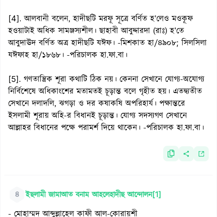
[4]. আলবানী বলেন, হাদীছটি মরফূ সূত্রে বর্ণিত হ’লেও মওকূফ
হওয়াটাই অধিক সামঞ্জস্যশীল। ছাহাবী আবুদ্দারদা (রাঃ) হ’তে
আবুদাঊদ বর্ণিত অত্র হাদীছটি যঈফ। -মিশকাত হা/৪৯০৮; সিলসিলা
যঈফাহ হা/১৮৬৮। -পরিচালক হা.ফা.বা।
[5]. গণতান্ত্রিক শূরা কথাটি ঠিক নয়। কেননা সেখানে যোগ্য-অযোগ্য
নির্বিশেষে অধিকাংশের মতামতই চূড়ান্ত বলে গৃহীত হয়। এতদ্ব্যতীত
সেখানে দলাদলি, ঝগড়া ও দর কষাকষি অপরিহার্য। পক্ষান্তরে
ইসলামী শূরায় অহি-র বিধানই চূড়ান্ত। যোগ্য সদস্যগণ সেখানে
আল্লাহর বিধানের পক্ষে পরামর্শ দিয়ে থাকেন। -পরিচালক হা.ফা.বা।
৪
ইছলামী জামাআত বনাম আহলেহাদীছ আন্দোলন[1]
- মোহাম্মদ আব্দুল্লাহেল কাফী আল-কোরায়শী