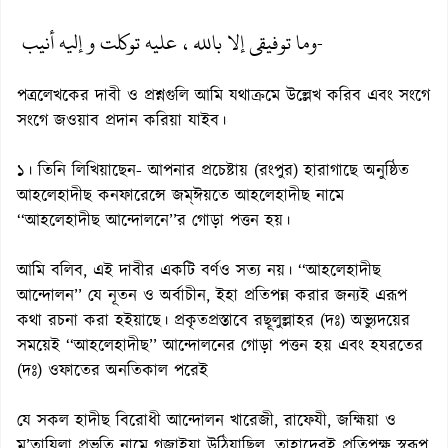
وما توفيقى إلا بالله، عليه توكلت و إليه أنيب
-
পত্রলেখকের দাবী ও প্রশ্নগুলি আমি যথাক্রমে উল্লেখ করিব এবং সংগে
সংগে জওয়াব প্রদান করিয়া যাইব।
১। তিনি লিখিয়াছেন- আপনার প্রচেষ্টায় (রংপুর) হারাগাছে অনুষ্ঠিত
আহলেহাদীছ কনফারেন্সে জম্ঈয়তে আহলেহাদীছ নামে
‘‘আহলেহাদীছ আন্দোলনে’’র গোড়া পত্তন হয়।
আমি বলিব, এই দাবীর একটি বর্ণও সত্য নয়। ‘‘আহলেহাদীছ
আন্দোলন’’ যে নূতন ও অর্বাচীন, ইহা প্রতিপন্ন করার জন্যই এরূপ
কথা রচনা করা হইয়াছে। প্রকৃতপ্রস্তাবে রছূলুল্লাহর (দঃ) অভ্যুদয়ের
সময়েই ‘‘আহলেহাদীছ’’ আন্দোলনের গোড়া পত্তন হয় এবং হযরতের
(দঃ) ওফাতের অনতিকাল পরেই
যে সকল হাদীছ বিরোধী আন্দোলন খারেজী, রাফেযী, জহ্মিয়া ও
মু’তাযিলা প্রভৃতি নামে গজাইয়া উঠিয়াছিল, তাহাদেরই প্রতিপক্ষ স্বরূপ