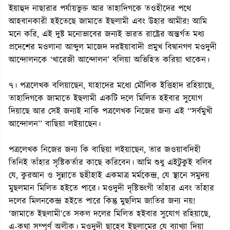
ইয়াহুদ নাছারার পর্যায়ভুক্ত আর তাহাদিগকে তওহীদের পথে
আহবানকারী হইতেছে জামাতে ইছলামী এবং উহার আমীর! আমি
মনে করি, এই দুষ্ট মনোভাবের জন্যই ভারত রাষ্ট্রের অন্তর্গত মধ্য
প্রদেশের মওলানা আব্দুল মাজেদ দরইয়াবাদী প্রমুখ বিদ্বানগণ মওদুদী
আন্দোলনকে ‘খারেজী আন্দোলন’ বলিয়া অভিহিত করিয়া থাকেন।
৭। পত্রলেখক বলিয়াছেন, যাহাদের মধ্যে মৌলিক ইত্তিহাদ রহিয়াছে,
তাহাদিগকে জামাতে ইছলামী একটি দলে মিলিত হইবার সুযোগ
দিয়াছে আর সেই জন্যই নাকি পত্রলেখক নিজের জন্য এই ‘‘সর্বমুখী
আন্দোলন’’ বাছিয়া লইয়াছেন।
পত্রলেখক নিজের জন্য কি বাছিয়া লইয়াছেন, তার জওয়াবদিহী
তিনিই তাঁহার সৃষ্টিকর্তার কাছে করিবেন। আমি শুধু এইটুকুই বলিব
যে, কুরআন ও সুন্নাতে ছহীহাই একমাত্র মর্মকেন্দ্র, যে স্থানে সমুদয়
মুছলমান মিলিত হইতে পারে। মওদুদী দৃষ্টিভংগী তাঁহার এবং তাঁহার
দলের মিলনকেন্দ্র হইতে পারে কিন্তু মুছলিম জাতির জন্য নয়!
‘জামাতে ইছলামী’তে সকল দলের মিলিত হইবার সুযোগ রহিয়াছে,
এ-কথা সম্পূর্ণ অলীক। মওদুদী ছাহেব ইছলামের যে ব্যাখ্যা দিয়া