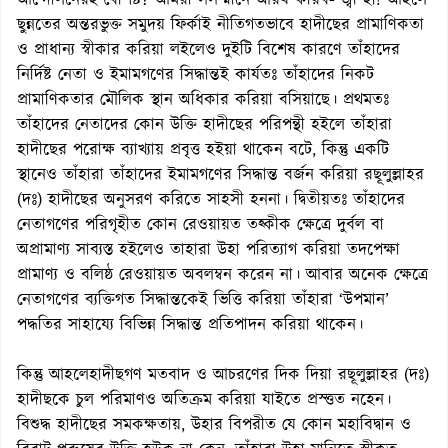
আন্দোলনেরই বৈশিষ্ট? আমরা সসম্মানে আরয করিব- জ্বী হাঁ! আহলে
ছুন্নতের অন্তরভুক্ত সমুদয় ফির্কাই নীতিগতভাবে হাদীছের প্রামাণিকতা
ও প্রাধান্য স্বীকার করিয়া লইলেও দুইটি বিশেষ কারণে তাঁহাদের
নির্দিষ্ট নেতা ও ইমামগণের সিদ্ধান্তই কার্যতঃ তাঁহাদের নিকট
প্রামাণিকতার মৌলিক স্থান অধিকার করিয়া বসিয়াছে। প্রথমতঃ
তাঁহাদের নেতাদের কোন উক্তি হাদীছের পরিপন্থী হইলে তাঁহারা
হাদীছের পরোক্ষ ব্যাখ্যায় প্রবৃত্ত হইয়া থাকেন বটে, কিন্তু একটি
স্থানেও তাঁহারা তাঁহাদের ইমামগণের সিদ্ধান্ত বর্জন করিয়া রছূলুল্লাহর
(দঃ) হাদীছের অনুসরণ করিতে সাহসী হননা। দ্বিতীয়তঃ তাঁহাদের
নেতাগণের পরিগৃহীত কোন রেওয়ায়ত তহ্কীক ক্ষেত্রে দুর্বল বা
অপ্রামাণ্য সাব্যস্ত হইলেও তাহারা উহা পরিত্যাগ করিয়া তদপেক্ষা
প্রামাণ্য ও বলিষ্ঠ রেওয়ায়ত অবলম্বন করেন না। আবার অনেক ক্ষেত্রে
নেতাগণের ব্যক্তিগত সিদ্ধান্তকেই ভিত্তি করিয়া তাঁহারা ‘উপমান’
পদ্ধতির সাহায্যে বিভিন্ন সিদ্ধান্ত প্রতিপাদন করিয়া থাকেন।
কিন্তু আহলেহাদীছগণ মতবাদ ও আচরণের দিক দিয়া রছূলুল্লাহর (দঃ)
হাদীছকে চুল পরিমাণও অতিক্রম করিয়া যাইতে প্রস্ত্তত নহেন।
বিশুদ্ধ হাদীছের সমকক্ষতায়, উহার বিপরীত যে কোন মহাবিদ্বান ও