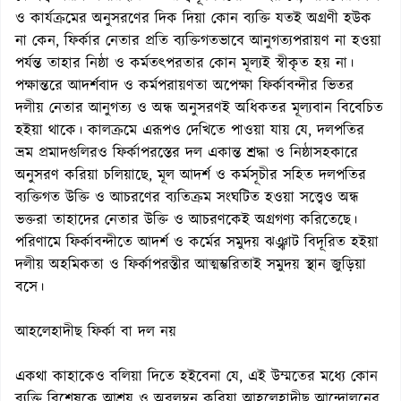
ও কার্যক্রমের অনুসরণের দিক দিয়া কোন ব্যক্তি যতই অগ্রণী হউক
না কেন, ফির্কার নেতার প্রতি ব্যক্তিগতভাবে আনুগত্যপরায়ণ না হওয়া
পর্যন্ত তাহার নিষ্ঠা ও কর্মতৎপরতার কোন মূল্যই স্বীকৃত হয় না।
পক্ষান্তরে আদর্শবাদ ও কর্মপরায়ণতা অপেক্ষা ফির্কাবন্দীর ভিতর
দলীয় নেতার আনুগত্য ও অন্ধ অনুসরণই অধিকতর মূল্যবান বিবেচিত
হইয়া থাকে। কালক্রমে এরূপও দেখিতে পাওয়া যায় যে, দলপতির
ভ্রম প্রমাদগুলিরও ফির্কাপরস্তের দল একান্ত শ্রদ্ধা ও নিষ্ঠাসহকারে
অনুসরণ করিয়া চলিয়াছে, মূল আদর্শ ও কর্মসূচীর সহিত দলপতির
ব্যক্তিগত উক্তি ও আচরণের ব্যতিক্রম সংঘটিত হওয়া সত্ত্বেও অন্ধ
ভক্তরা তাহাদের নেতার উক্তি ও আচরণকেই অগ্রগণ্য করিতেছে।
পরিণামে ফির্কাবন্দীতে আদর্শ ও কর্মের সমুদয় ঝঞ্ঝাট বিদূরিত হইয়া
দলীয় অহমিকতা ও ফির্কাপরস্তীর আত্মম্ভরিতাই সমুদয় স্থান জুড়িয়া
বসে।
আহলেহাদীছ ফির্কা বা দল নয়
একথা কাহাকেও বলিয়া দিতে হইবেনা যে, এই উম্মতের মধ্যে কোন
ব্যক্তি বিশেষকে আশ্রয় ও অবলম্বন করিয়া আহলেহাদীছ আন্দোলনের