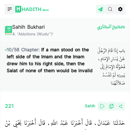
HADITH.
One
Sahih Bukhari
صحيح البخاري
4
.
'Ablutions (Wudu'')'
باب إِذَا قَامَ الرَّجُلُ
10
/
58
Chapter:
If a man stood on the
left side of the Imam and the Imam
عَنْ يَسَارِ الإِمَامِ،
drew him to his right side, then the
فَحَوَّلَهُ الإِمَامُ إِلَى
Salat of none of them would be invalid
يَمِينِهِ لَمْ تَفْسُدْ
صَلاَتُهُمَا
221
Sahih
حَدَّثَنَا عَبْدَانُ، قَالَ أَخْبَرَنَا عَبْدُ اللَّهِ، قَالَ أَخْبَرَنَا يَحْيَى بْنُ