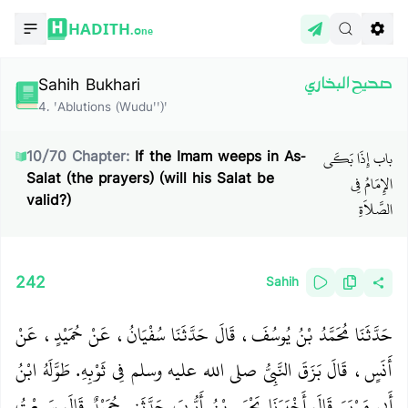
HADITH.
One
Sahih Bukhari
صحيح البخاري
4
.
'Ablutions (Wudu'')'
باب إِذَا بَكَى
10
/
70
Chapter:
If the Imam weeps in As-
Salat (the prayers) (will his Salat be
الإِمَامُ فِي
valid?)
الصَّلاَةِ
242
Sahih
حَدَّثَنَا مُحَمَّدُ بْنُ يُوسُفَ، قَالَ حَدَّثَنَا سُفْيَانُ، عَنْ حُمَيْدٍ، عَنْ
أَنَسٍ، قَالَ بَزَقَ النَّبِيُّ صلى الله عليه وسلم فِي ثَوْبِهِ‏.‏ طَوَّلَهُ ابْنُ
أَبِي مَرْيَمَ قَالَ أَخْبَرَنَا يَحْيَى بْنُ أَيُّوبَ حَدَّثَنِي حُمَيْدٌ قَالَ سَمِعْتُ