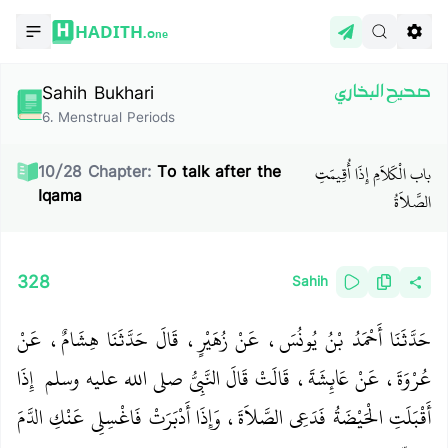
HADITH.
One
Sahih Bukhari
صحيح البخاري
6
.
Menstrual Periods
باب الْكَلاَمِ إِذَا أُقِيمَتِ
10
/
28
Chapter:
To talk after the
Iqama
الصَّلاَةُ
328
Sahih
حَدَّثَنَا أَحْمَدُ بْنُ يُونُسَ، عَنْ زُهَيْرٍ، قَالَ حَدَّثَنَا هِشَامٌ، عَنْ
عُرْوَةَ، عَنْ عَائِشَةَ، قَالَتْ قَالَ النَّبِيُّ صلى الله عليه وسلم ‏
‏ إِذَا
أَقْبَلَتِ الْحَيْضَةُ فَدَعِي الصَّلاَةَ، وَإِذَا أَدْبَرَتْ فَاغْسِلِي عَنْكِ الدَّمَ