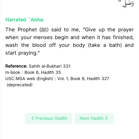
وَصَلِّي ‏"
Narrated `Aisha:
The Prophet (ﷺ) said to me, "Give up the prayer
when your menses begin and when it has finished,
wash the blood off your body (take a bath) and
start praying."
Reference:
Sahih al-Bukhari 331
In-book : Book 6, Hadith 35
USC-MSA web (English) : Vol. 1, Book 6, Hadith 327
(deprecated)
Previous Hadith
Next Hadith