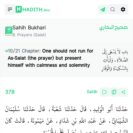
HADITH.
One
Sahih Bukhari
صحيح البخاري
8
.
Prayers (Salat)
باب لاَ يَسْعَى إِلَى
10
/
21
Chapter:
One should not run for
As-Salat (the prayer) but present
الصَّلاَةِ، وَلْيَأْتِ
himself with calmness and solemnity
بِالسَّكِينَةِ وَالْوَقَارِ
378
Sahih
حَدَّثَنَا أَبُو الْوَلِيدِ، قَالَ حَدَّثَنَا شُعْبَةُ، قَالَ حَدَّثَنَا سُلَيْمَانُ
الشَّيْبَانِيُّ، عَنْ عَبْدِ اللَّهِ بْنِ شَدَّادٍ، عَنْ مَيْمُونَةَ، قَالَتْ كَانَ
النَّبِيُّ صلى الله عليه وسلم يُصَلِّي عَلَى الْخُمْرَةِ‏.‏