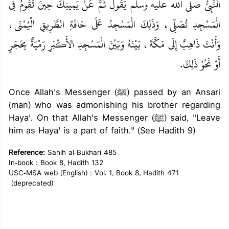
النَّبِيُّ صلى الله عليه وسلم يَقُولُ ثَمَّ عَنْ يَمِينِكَ حِينَ تَقُومُ فِي
الْمَسْجِدِ تُصَلِّي، وَذَلِكَ الْمَسْجِدُ عَلَى حَافَةِ الطَّرِيقِ الْيُمْنَى،
وَأَنْتَ ذَاهِبٌ إِلَى مَكَّةَ، بَيْنَهُ وَبَيْنَ الْمَسْجِدِ الأَكْبَرِ رَمْيَةٌ بِحَجَرٍ
أَوْ نَحْوُ ذَلِكَ‏.‏
Once Allah's Messenger (ﷺ) passed by an Ansari
(man) who was admonishing his brother regarding
Haya'. On that Allah's Messenger (ﷺ) said, "Leave
him as Haya' is a part of faith." (See Hadith 9)
Reference:
Sahih al-Bukhari 485
In-book : Book 8, Hadith 132
USC-MSA web (English) : Vol. 1, Book 8, Hadith 471
(deprecated)