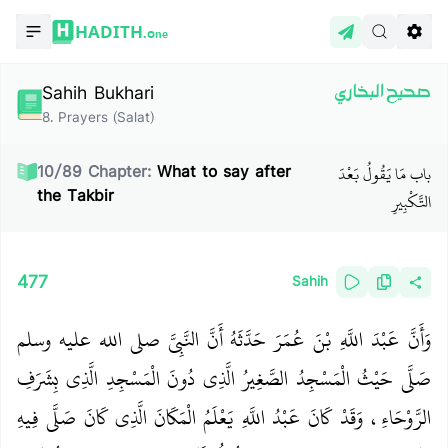
HADITH.
One
Sahih Bukhari
صحيح البخاري
8
.
Prayers (Salat)
باب مَا يَقُولُ بَعْدَ
10
/
89
Chapter:
What to say after
the Takbir
التَّكْبِيرِ
477
Sahih
وَأَنَّ عَبْدَ اللَّهِ بْنَ عُمَرَ حَدَّثَهُ أَنَّ النَّبِيَّ صلى الله عليه وسلم
صَلَّى حَيْثُ الْمَسْجِدُ الصَّغِيرُ الَّذِي دُونَ الْمَسْجِدِ الَّذِي بِشَرَفِ
الرَّوْحَاءِ، وَقَدْ كَانَ عَبْدُ اللَّهِ يَعْلَمُ الْمَكَانَ الَّذِي كَانَ صَلَّى فِيهِ