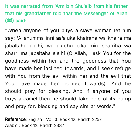
It was narrated from 'Amr bin Shu'aib from his father
that his grandfather told that the Messenger of Allah
(ﷺ) said:
"When anyone of you buys a slave woman let him
say: 'Allahumma inni as'aluka khairaha wa khaira ma
jabaltaha alaihi, wa a'udhu bika min sharriha wa
sharri ma jabaltaha alaihi (O Allah, I ask You for the
goodness within her and the goodness that You
have made her inclined towards, and I seek refuge
with You from the evil within her and the evil that
You have made her inclined towards).' And he
should pray for blessing. And if anyone of you
buys a camel then he should take hold of its hump
and pray for. blessing and say similar words."
Reference:
English : Vol. 3, Book 12, Hadith 2252
Arabic : Book 12, Hadith 2337