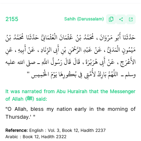
2155
Sahih (Darussalam)
حَدَّثَنَا أَبُو مَرْوَانَ، مُحَمَّدُ بْنُ عُثْمَانَ الْعُثْمَانِيُّ حَدَّثَنَا مُحَمَّدُ بْنُ
مَيْمُونٍ الْمَدَنِيُّ، عَنْ عَبْدِ الرَّحْمَنِ بْنِ أَبِي الزِّنَادِ، عَنْ أَبِيهِ، عَنِ
الأَعْرَجِ، عَنْ أَبِي هُرَيْرَةَ، قَالَ قَالَ رَسُولُ اللَّهِ ـ صلى الله عليه
وسلم ـ ‏
‏ اللَّهُمَّ بَارِكْ لأُمَّتِي فِي بُكُورِهَا يَوْمَ الْخَمِيسِ ‏"
‏ ‏‏
It was narrated from Abu Hurairah that the Messenger
of Allah (ﷺ) said:
"O Allah, bless my nation early in the morning of
Thursday.' "
Reference:
English : Vol. 3, Book 12, Hadith 2237
Arabic : Book 12, Hadith 2322