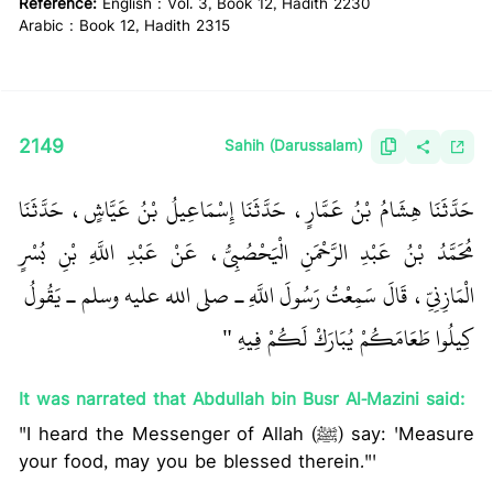
Reference:
English : Vol. 3, Book 12, Hadith 2230
Arabic : Book 12, Hadith 2315
2149
Sahih (Darussalam)
حَدَّثَنَا هِشَامُ بْنُ عَمَّارٍ، حَدَّثَنَا إِسْمَاعِيلُ بْنُ عَيَّاشٍ، حَدَّثَنَا
مُحَمَّدُ بْنُ عَبْدِ الرَّحْمَنِ الْيَحْصُبِيُّ، عَنْ عَبْدِ اللَّهِ بْنِ بُسْرٍ
الْمَازِنِيِّ، قَالَ سَمِعْتُ رَسُولَ اللَّهِ ـ صلى الله عليه وسلم ـ يَقُولُ ‏
كِيلُوا طَعَامَكُمْ يُبَارَكْ لَكُمْ فِيهِ ‏"
‏ ‏‏
It was narrated that Abdullah bin Busr Al-Mazini said:
"I heard the Messenger of Allah (ﷺ) say: 'Measure
your food, may you be blessed therein."'