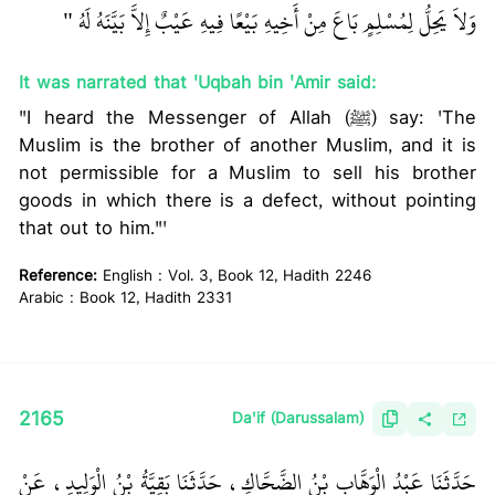
وَلاَ يَحِلُّ لِمُسْلِمٍ بَاعَ مِنْ أَخِيهِ بَيْعًا فِيهِ عَيْبٌ إِلاَّ بَيَّنَهُ لَهُ ‏"
‏ ‏‏
It was narrated that 'Uqbah bin 'Amir said:
"I heard the Messenger of Allah (ﷺ) say: 'The
Muslim is the brother of another Muslim, and it is
not permissible for a Muslim to sell his brother
goods in which there is a defect, without pointing
that out to him."'
Reference:
English : Vol. 3, Book 12, Hadith 2246
Arabic : Book 12, Hadith 2331
2165
Da'if (Darussalam)
حَدَّثَنَا عَبْدُ الْوَهَّابِ بْنُ الضَّحَّاكِ، حَدَّثَنَا بَقِيَّةُ بْنُ الْوَلِيدِ، عَنْ