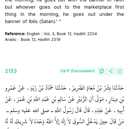
the morning, he goes out with the banner of faith
but whoever goes out to the marketplace first
thing in the morning, he goes out under the
banner of Iblis (Satan).' "
Reference:
English : Vol. 3, Book 12, Hadith 2234
Arabic : Book 12, Hadith 2319
2153
Da'if (Darussalam)
حَدَّثَنَا بِشْرُ بْنُ مُعَاذٍ الضَّرِيرُ، حَدَّثَنَا حَمَّادُ بْنُ زَيْدٍ، عَنْ عَمْرِو
بْنِ دِينَارٍ، مَوْلَى آلِ الزُّبَيْرِ عَنْ سَالِمِ بْنِ عَبْدِ اللَّهِ بْنِ عُمَرَ، عَنْ
أَبِيهِ، عَنْ جَدِّهِ، قَالَ قَالَ رَسُولُ اللَّهِ ـ صلى الله عليه وسلم ـ ‏
مَنْ قَالَ حِينَ يَدْخُلُ السُّوقَ لاَ إِلَهَ إِلاَّ اللَّهُ وَحْدَهُ لاَ شَرِيكَ لَهُ لَهُ