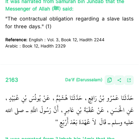
It was narrated from Samurah bin Jundab that the
Messenger of Allah (ﷺ) said:
"The contractual obligation regarding a slave lasts
for three days." (1)
Reference:
English : Vol. 3, Book 12, Hadith 2244
Arabic : Book 12, Hadith 2329
2163
Da'if (Darussalam)
حَدَّثَنَا عَمْرُو بْنُ رَافِعٍ، حَدَّثَنَا هُشَيْمٌ، عَنْ يُونُسَ بْنِ عُبَيْدٍ،
عَنِ الْحَسَنِ، عَنْ عُقْبَةَ بْنِ عَامِرٍ، أَنَّ رَسُولَ اللَّهِ ـ صلى الله
عليه وسلم ـ قَالَ ‏
‏ لاَ عُهْدَةَ بَعْدَ أَرْبَعٍ ‏"
‏ ‏‏