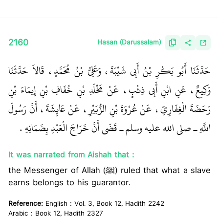
2160
Hasan (Darussalam)
حَدَّثَنَا أَبُو بَكْرِ بْنُ أَبِي شَيْبَةَ، وَعَلِيُّ بْنُ مُحَمَّدٍ، قَالاَ حَدَّثَنَا
وَكِيعٌ، عَنِ ابْنِ أَبِي ذِئْبٍ، عَنْ مَخْلَدِ بْنِ خُفَافِ بْنِ إِيمَاءَ بْنِ
رَحَضَةَ الْغِفَارِيِّ، عَنْ عُرْوَةَ بْنِ الزُّبَيْرِ، عَنْ عَائِشَةَ، أَنَّ رَسُولَ
اللَّهِ ـ صلى الله عليه وسلم ـ قَضَى أَنَّ خَرَاجَ الْعَبْدِ بِضَمَانِهِ ‏.‏
It was narrated from Aishah that :
the Messenger of Allah (ﷺ) ruled that what a slave
earns belongs to his guarantor.
Reference:
English : Vol. 3, Book 12, Hadith 2242
Arabic : Book 12, Hadith 2327