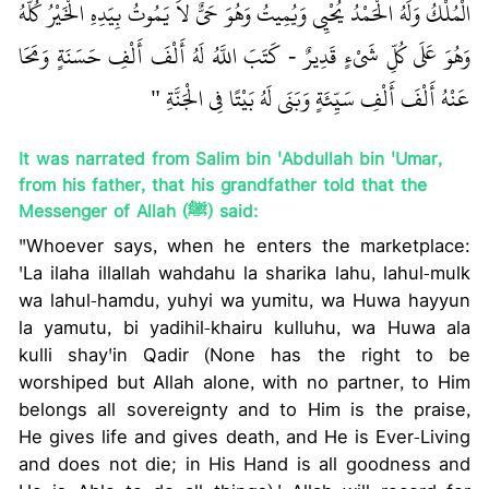
الْمُلْكُ وَلَهُ الْحَمْدُ يُحْيِي وَيُمِيتُ وَهُوَ حَىٌّ لاَ يَمُوتُ بِيَدِهِ الْخَيْرُ كُلُّهُ
وَهُوَ عَلَى كُلِّ شَىْءٍ قَدِيرٌ - كَتَبَ اللَّهُ لَهُ أَلْفَ أَلْفِ حَسَنَةٍ وَمَحَا
عَنْهُ أَلْفَ أَلْفِ سَيِّئَةٍ وَبَنَى لَهُ بَيْتًا فِي الْجَنَّةِ ‏"
‏ ‏‏
It was narrated from Salim bin 'Abdullah bin 'Umar,
from his father, that his grandfather told that the
Messenger of Allah (ﷺ) said:
"Whoever says, when he enters the marketplace:
'La ilaha illallah wahdahu la sharika lahu, lahul-mulk
wa lahul-hamdu, yuhyi wa yumitu, wa Huwa hayyun
la yamutu, bi yadihil-khairu kulluhu, wa Huwa ala
kulli shay'in Qadir (None has the right to be
worshiped but Allah alone, with no partner, to Him
belongs all sovereignty and to Him is the praise,
He gives life and gives death, and He is Ever-Living
and does not die; in His Hand is all goodness and