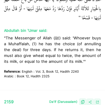
بِالْخِيَارِ ثَلاَثَةَ أَيَّامٍ فَإِنْ رَدَّهَا رَدَّ مَعَهَا مِثْلَىْ لَبَنِهَا - أَوْ قَالَ مِثْلَ
لَبَنِهَا - قَمْحًا ‏"
‏ ‏‏
Abdullah bin 'Umar said:
"The Messenger of Allah (ﷺ) said: 'Whoever buys
a Muhaffalah, (1) he has the choice (of annulling
the deal) for three days. If he returns it, then he
must also give wheat equal to twice, the amount of
its milk, or equal to the amount of its milk."'
Reference:
English : Vol. 3, Book 12, Hadith 2240
Arabic : Book 12, Hadith 2325
2159
Da'if (Darussalam)