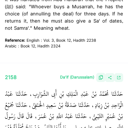
(ﷺ) said: "Whoever buys a Musarrah, he has the
choice (of annulling the deal) for three days. If he
returns it, then he must also give a Sa' of dates,
not Samra'." Meaning wheat.
Reference:
English : Vol. 3, Book 12, Hadith 2238
Arabic : Book 12, Hadith 2324
2158
Da'if (Darussalam)
حَدَّثَنَا مُحَمَّدُ بْنُ عَبْدِ الْمَلِكِ بْنِ أَبِي الشَّوَارِبِ، حَدَّثَنَا عَبْدُ
الْوَاحِدِ بْنُ زِيَادٍ، حَدَّثَنَا صَدَقَةُ بْنُ سَعِيدٍ الْحَنَفِيُّ، حَدَّثَنَا جُمَيْعُ
بْنُ عُمَيْرٍ التَّيْمِيُّ، حَدَّثَنَا عَبْدُ اللَّهِ بْنُ عُمَرَ، قَالَ قَالَ رَسُولُ
اللَّهِ ـ صلى الله عليه وسلم ـ ‏
‏ يَا أَيُّهَا النَّاسُ مَنْ بَاعَ مُحَفَّلَةً فَهُوَ