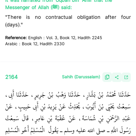
It was narrated from 'Uqbah bin 'Amir that the
Messenger of Allah (ﷺ) said:
"There is no contractual obligation after four
(days)."
Reference:
English : Vol. 3, Book 12, Hadith 2245
Arabic : Book 12, Hadith 2330
2164
Sahih (Darussalam)
حَدَّثَنَا مُحَمَّدُ بْنُ بَشَّارٍ، حَدَّثَنَا وَهْبُ بْنُ جَرِيرٍ، حَدَّثَنَا أَبِي،
سَمِعْتُ يَحْيَى بْنَ أَيُّوبَ، يُحَدِّثُ عَنْ يَزِيدَ بْنِ أَبِي حَبِيبٍ، عَنْ
عَبْدِ الرَّحْمَنِ بْنِ شُمَاسَةَ، عَنْ عُقْبَةَ بْنِ عَامِرٍ، قَالَ سَمِعْتُ
رَسُولَ اللَّهِ ـ صلى الله عليه وسلم ـ يَقُولُ ‏
‏ الْمُسْلِمُ أَخُو الْمُسْلِمِ