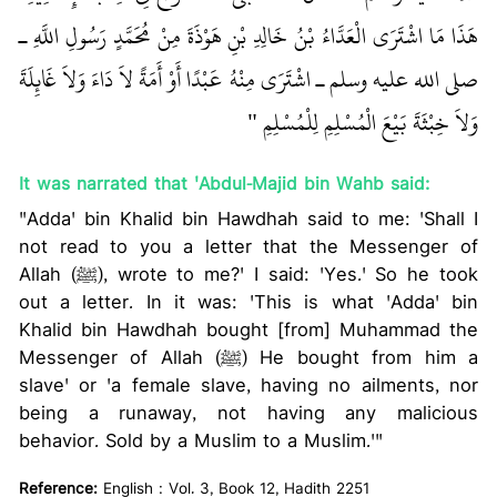
هَذَا مَا اشْتَرَى الْعَدَّاءُ بْنُ خَالِدِ بْنِ هَوْذَةَ مِنْ مُحَمَّدٍ رَسُولِ اللَّهِ ـ
صلى الله عليه وسلم ـ اشْتَرَى مِنْهُ عَبْدًا أَوْ أَمَةً لاَ دَاءَ وَلاَ غَائِلَةَ
وَلاَ خِبْثَةَ بَيْعَ الْمُسْلِمِ لِلْمُسْلِمِ ‏"
‏ ‏‏
It was narrated that 'Abdul-Majid bin Wahb said:
"Adda' bin Khalid bin Hawdhah said to me: 'Shall I
not read to you a letter that the Messenger of
Allah (ﷺ), wrote to me?' I said: 'Yes.' So he took
out a letter. In it was: 'This is what 'Adda' bin
Khalid bin Hawdhah bought [from] Muhammad the
Messenger of Allah (ﷺ) He bought from him a
slave' or 'a female slave, having no ailments, nor
being a runaway, not having any malicious
behavior. Sold by a Muslim to a Muslim.'"
Reference:
English : Vol. 3, Book 12, Hadith 2251