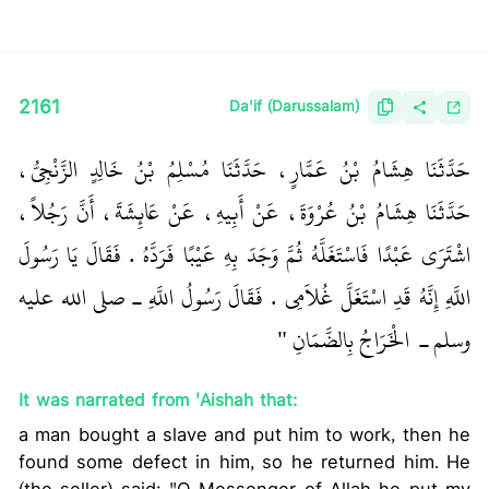
2161
Da'if (Darussalam)
حَدَّثَنَا هِشَامُ بْنُ عَمَّارٍ، حَدَّثَنَا مُسْلِمُ بْنُ خَالِدٍ الزَّنْجِيُّ،
حَدَّثَنَا هِشَامُ بْنُ عُرْوَةَ، عَنْ أَبِيهِ، عَنْ عَائِشَةَ، أَنَّ رَجُلاً،
اشْتَرَى عَبْدًا فَاسْتَغَلَّهُ ثُمَّ وَجَدَ بِهِ عَيْبًا فَرَدَّهُ ‏.‏ فَقَالَ يَا رَسُولَ
اللَّهِ إِنَّهُ قَدِ اسْتَغَلَّ غُلاَمِي ‏.‏ فَقَالَ رَسُولُ اللَّهِ ـ صلى الله عليه
وسلم ـ ‏
‏ الْخَرَاجُ بِالضَّمَانِ ‏"
‏ ‏‏
It was narrated from 'Aishah that:
a man bought a slave and put him to work, then he
found some defect in him, so he returned him. He