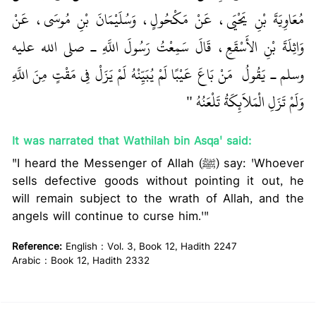
مُعَاوِيَةَ بْنِ يَحْيَى، عَنْ مَكْحُولٍ، وَسُلَيْمَانَ بْنِ مُوسَى، عَنْ
وَاثِلَةَ بْنِ الأَسْقَعِ، قَالَ سَمِعْتُ رَسُولَ اللَّهِ ـ صلى الله عليه
وسلم ـ يَقُولُ ‏
‏ مَنْ بَاعَ عَيْبًا لَمْ يُبَيِّنْهُ لَمْ يَزَلْ فِي مَقْتٍ مِنَ اللَّهِ
وَلَمْ تَزَلِ الْمَلاَئِكَةُ تَلْعَنُهُ ‏"
‏ ‏‏
It was narrated that Wathilah bin Asqa' said:
"I heard the Messenger of Allah (ﷺ) say: 'Whoever
sells defective goods without pointing it out, he
will remain subject to the wrath of Allah, and the
angels will continue to curse him.'"
Reference:
English : Vol. 3, Book 12, Hadith 2247
Arabic : Book 12, Hadith 2332