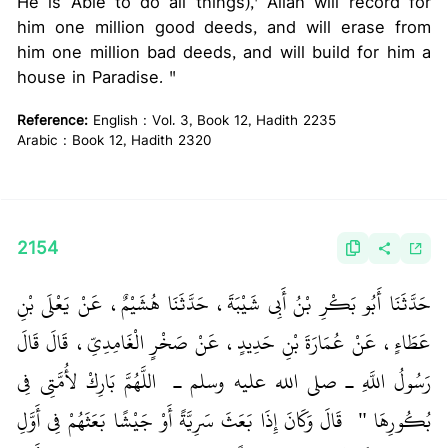
He is Able to do all things),' Allah will record for
him one million good deeds, and will erase from
him one million bad deeds, and will build for him a
house in Paradise. "
Reference:
English : Vol. 3, Book 12, Hadith 2235
Arabic : Book 12, Hadith 2320
2154
حَدَّثَنَا أَبُو بَكْرِ بْنُ أَبِي شَيْبَةَ، حَدَّثَنَا هُشَيْمٌ، عَنْ يَعْلَى بْنِ
عَطَاءٍ، عَنْ عُمَارَةَ بْنِ حَدِيدٍ، عَنْ صَخْرٍ الْغَامِدِيِّ، قَالَ قَالَ
رَسُولُ اللَّهِ ـ صلى الله عليه وسلم ـ ‏
‏ اللَّهُمَّ بَارِكْ لأُمَّتِي فِي
بُكُورِهَا ‏"
‏ ‏‏ قَالَ وَكَانَ إِذَا بَعَثَ سَرِيَّةً أَوْ جَيْشًا بَعَثَهُمْ فِي أَوَّلِ