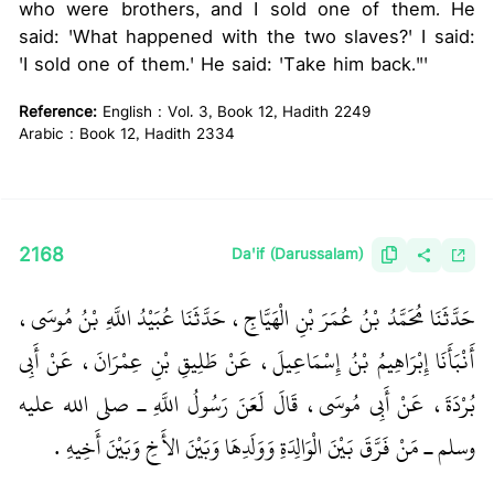
who were brothers, and I sold one of them. He
said: 'What happened with the two slaves?' I said:
'I sold one of them.' He said: 'Take him back."'
Reference:
English : Vol. 3, Book 12, Hadith 2249
Arabic : Book 12, Hadith 2334
2168
Da'if (Darussalam)
حَدَّثَنَا مُحَمَّدُ بْنُ عُمَرَ بْنِ الْهَيَّاجِ، حَدَّثَنَا عُبَيْدُ اللَّهِ بْنُ مُوسَى،
أَنْبَأَنَا إِبْرَاهِيمُ بْنُ إِسْمَاعِيلَ، عَنْ طَلِيقِ بْنِ عِمْرَانَ، عَنْ أَبِي
بُرْدَةَ، عَنْ أَبِي مُوسَى، قَالَ لَعَنَ رَسُولُ اللَّهِ ـ صلى الله عليه
وسلم ـ مَنْ فَرَّقَ بَيْنَ الْوَالِدَةِ وَوَلَدِهَا وَبَيْنَ الأَخِ وَبَيْنَ أَخِيهِ ‏.‏