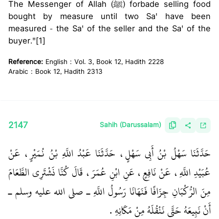
The Messenger of Allah (ﷺ) forbade selling food
bought by measure until two Sa' have been
measured - the Sa' of the seller and the Sa' of the
buyer."[1]
Reference:
English : Vol. 3, Book 12, Hadith 2228
Arabic : Book 12, Hadith 2313
2147
Sahih (Darussalam)
حَدَّثَنَا سَهْلُ بْنُ أَبِي سَهْلٍ، حَدَّثَنَا عَبْدُ اللَّهِ بْنُ نُمَيْرٍ، عَنْ
عُبَيْدِ اللَّهِ، عَنْ نَافِعٍ، عَنِ ابْنِ عُمَرَ، قَالَ كُنَّا نَشْتَرِي الطَّعَامَ
مِنَ الرُّكْبَانِ جِزَافًا فَنَهَانَا رَسُولُ اللَّهِ ـ صلى الله عليه وسلم ـ
أَنْ نَبِيعَهُ حَتَّى نَنْقُلَهُ مِنْ مَكَانِهِ ‏.‏