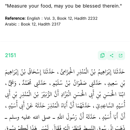
"Measure your food, may you be blessed therein."
Reference:
English : Vol. 3, Book 12, Hadith 2232
Arabic : Book 12, Hadith 2317
2151
حَدَّثَنَا إِبْرَاهِيمُ بْنُ الْمُنْذِرِ الْحِزَامِيُّ، حَدَّثَنَا إِسْحَاقُ بْنُ إِبْرَاهِيمَ
بْنِ سَعِيدٍ، حَدَّثَنِي صَفْوَانُ بْنُ سُلَيْمٍ، حَدَّثَنِي مُحَمَّدٌ، وَعَلِيٌّ،
ابْنَا الْحَسَنِ بْنِ أَبِي الْحَسَنِ الْبَرَّادِ أَنَّ الزُّبَيْرَ بْنَ الْمُنْذِرِ بْنِ أَبِي
أُسَيْدٍ السَّاعِدِيِّ، حَدَّثَهُمَا أَنَّ أَبَاهُ الْمُنْذِرَ حَدَّثَهُ عَنْ أَبِي أُسَيْدٍ،
أَنَّ أَبَا أُسَيْدٍ، حَدَّثَهُ أَنَّ رَسُولَ اللَّهِ ـ صلى الله عليه وسلم ـ
ذَهَبَ إِلَى سُوقِ النَّبِيطِ فَنَظَرَ إِلَيْهِ فَقَالَ ‏‏ لَيْسَ هَذَا لَكُمْ بِسُوقٍ