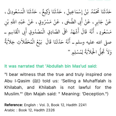
حَدَّثَنَا مُحَمَّدُ بْنُ إِسْمَاعِيلَ، حَدَّثَنَا وَكِيعٌ، حَدَّثَنَا الْمَسْعُودِيُّ،
عَنْ جَابِرٍ، عَنْ أَبِي الضُّحَى، عَنْ مَسْرُوقٍ، عَنْ عَبْدِ اللَّهِ بْنِ
مَسْعُودٍ، أَنَّهُ قَالَ أَشْهَدُ عَلَى الصَّادِقِ الْمَصْدُوقِ أَبِي الْقَاسِمِ ـ
صلى الله عليه وسلم ـ أَنَّهُ حَدَّثَنَا قَالَ ‏
‏ بَيْعُ الْمُحَفَّلاَتِ خِلاَبَةٌ
وَلاَ تَحِلُّ الْخِلاَبَةُ لِمُسْلِمٍ ‏"
‏ ‏‏
It was narrated that 'Abdullah bin Mas'ud said:
"I bear witness that the true and truly inspired one
Abu l-Qasim (ﷺ) told us: 'Selling a Muhaffalah is
Khilabah, and Khilabah is not lawful for the
Muslim."' (Ibn Majah said: " Meaning: 'Deception.")
Reference:
English : Vol. 3, Book 12, Hadith 2241
Arabic : Book 12, Hadith 2326