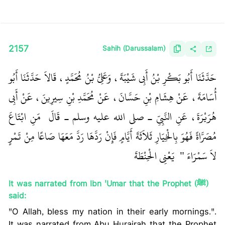
2157
Sahih (Darussalam)
حَدَّثَنَا أَبُو بَكْرِ بْنُ أَبِي شَيْبَةَ، وَعَلِيُّ بْنُ مُحَمَّدٍ، قَالاَ حَدَّثَنَا أَبُو
أُسَامَةَ، عَنْ هِشَامِ بْنِ حَسَّانَ، عَنْ مُحَمَّدِ بْنِ سِيرِينَ، عَنْ أَبِي
هُرَيْرَةَ، عَنِ النَّبِيِّ ـ صلى الله عليه وسلم ـ قَالَ ‏
‏ مَنِ ابْتَاعَ
مُصَرَّاةً فَهُوَ بِالْخِيَارِ ثَلاَثَةَ أَيَّامٍ فَإِنْ رَدَّهَا رَدَّ مَعَهَا صَاعًا مِنْ تَمْرٍ
لاَ سَمْرَاءَ ‏"
‏ ‏‏ يَعْنِي الْحِنْطَةَ ‏‏
It was narrated from Ibn 'Umar that the Prophet (ﷺ)
said:
"O Allah, bless my nation in their early mornings.".
It was narrated from Abu Hurairah that the Prophet