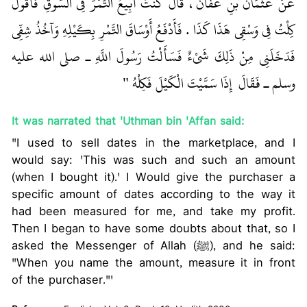
عَنْ عُثْمَانَ بْنِ عَفَّانَ، قَالَ كُنْتُ أَبِيعُ التَّمْرَ فِي السُّوقِ فَأَقُولُ
كِلْتُ فِي وَسْقِي هَذَا كَذَا ‏.‏ فَأَدْفَعُ أَوْسَاقَ التَّمْرِ بِكَيْلِهِ وَآخُذُ شِفِّي
فَدَخَلَنِي مِنْ ذَلِكَ شَىْءٌ فَسَأَلْتُ رَسُولَ اللَّهِ ـ صلى الله عليه
وسلم ـ فَقَالَ ‏
‏ إِذَا سَمَّيْتَ الْكَيْلَ فَكِلْهُ ‏"
‏ ‏‏
It was narrated that 'Uthman bin 'Affan said:
"I used to sell dates in the marketplace, and I
would say: 'This was such and such an amount
(when I bought it).' I Would give the purchaser a
specific amount of dates according to the way it
had been measured for me, and take my profit.
Then I began to have some doubts about that, so I
asked the Messenger of Allah (ﷺ), and he said:
"When you name the amount, measure it in front
of the purchaser."'