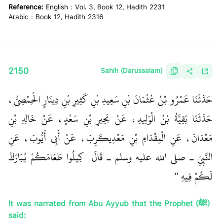
Reference:
English : Vol. 3, Book 12, Hadith 2231
Arabic : Book 12, Hadith 2316
2150
Sahih (Darussalam)
حَدَّثَنَا عَمْرُو بْنُ عُثْمَانَ بْنِ سَعِيدِ بْنِ كَثِيرِ بْنِ دِينَارٍ الْحِمْصِيُّ،
حَدَّثَنَا بَقِيَّةُ بْنُ الْوَلِيدِ، عَنْ بَحِيرِ بْنِ سَعْدٍ، عَنْ خَالِدِ بْنِ
مَعْدَانَ، عَنِ الْمِقْدَامِ بْنِ مَعْدِيكَرِبَ، عَنْ أَبِي أَيُّوبَ، عَنِ
النَّبِيِّ ـ صلى الله عليه وسلم ـ قَالَ ‏
‏ كِيلُوا طَعَامَكُمْ يُبَارَكْ
لَكُمْ فِيهِ ‏"
‏ ‏‏
It was narrated from Abu Ayyub that the Prophet (ﷺ)
said: