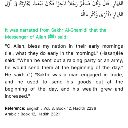
النَّهَارِ ‏‏ قَالَ وَكَانَ صَخْرٌ رَجُلاً تَاجِرًا فَكَانَ يَبْعَثُ تِجَارَتَهُ فِي أَوَّلِ
النَّهَارِ فَأَثْرَى وَكَثُرَ مَالُهُ ‏‏
It was narrated from Sakhr Al-Ghamidi that the
Messenger of Allah (ﷺ) said:
"O Allah, bless my nation in their early mornings
(i.e., what they do early in the morning)." (Hasan)He
said: "When he sent out a raiding party or an army,
he would send them at the beginning of the day."
He said: (1) "Sakhr was a man engaged in trade,
and he used to send his goods out at the
beginning of the day, and his wealth grew and
increased."
Reference:
English : Vol. 3, Book 12, Hadith 2236
Arabic : Book 12, Hadith 2321