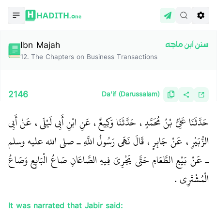
HADITH.
One
Ibn Majah
سنن ابن ماجه
12
.
The Chapters on Business Transactions
2146
Da'if (Darussalam)
حَدَّثَنَا عَلِيُّ بْنُ مُحَمَّدٍ، حَدَّثَنَا وَكِيعٌ، عَنِ ابْنِ أَبِي لَيْلَى، عَنْ أَبِي
الزُّبَيْرِ، عَنْ جَابِرٍ، قَالَ نَهَى رَسُولُ اللَّهِ ـ صلى الله عليه وسلم
ـ عَنْ بَيْعِ الطَّعَامِ حَتَّى يَجْرِيَ فِيهِ الصَّاعَانِ صَاعُ الْبَائِعِ وَصَاعُ
الْمُشْتَرِي ‏.‏
It was narrated that Jabir said: