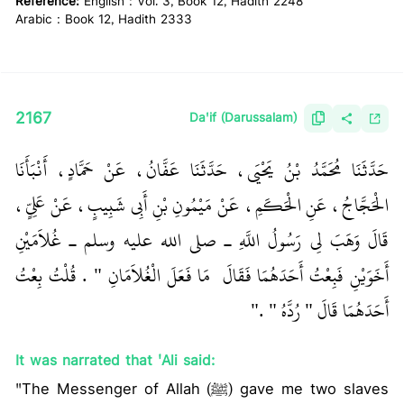
Reference:
English : Vol. 3, Book 12, Hadith 2248
Arabic : Book 12, Hadith 2333
2167
Da'if (Darussalam)
حَدَّثَنَا مُحَمَّدُ بْنُ يَحْيَى، حَدَّثَنَا عَفَّانُ، عَنْ حَمَّادٍ، أَنْبَأَنَا
الْحَجَّاجُ، عَنِ الْحَكَمِ، عَنْ مَيْمُونِ بْنِ أَبِي شَبِيبٍ، عَنْ عَلِيٍّ،
قَالَ وَهَبَ لِي رَسُولُ اللَّهِ ـ صلى الله عليه وسلم ـ غُلاَمَيْنِ
أَخَوَيْنِ فَبِعْتُ أَحَدَهُمَا فَقَالَ ‏‏ مَا فَعَلَ الْغُلاَمَانِ ‏"‏ ‏.‏ قُلْتُ بِعْتُ
أَحَدَهُمَا قَالَ ‏"‏ رُدَّهُ ‏"‏ ‏.‏"
It was narrated that 'Ali said:
"The Messenger of Allah (ﷺ) gave me two slaves