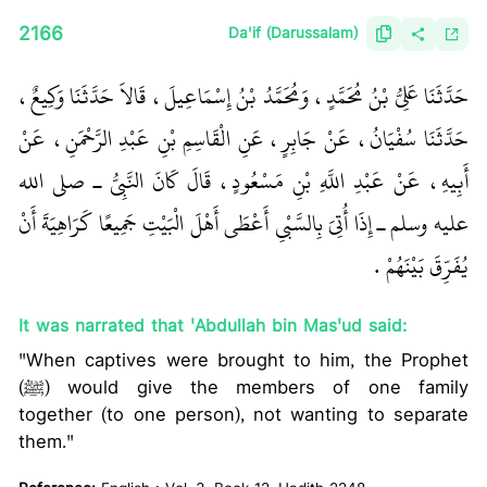
2166
Da'if (Darussalam)
حَدَّثَنَا عَلِيُّ بْنُ مُحَمَّدٍ، وَمُحَمَّدُ بْنُ إِسْمَاعِيلَ، قَالاَ حَدَّثَنَا وَكِيعٌ،
حَدَّثَنَا سُفْيَانُ، عَنْ جَابِرٍ، عَنِ الْقَاسِمِ بْنِ عَبْدِ الرَّحْمَنِ، عَنْ
أَبِيهِ، عَنْ عَبْدِ اللَّهِ بْنِ مَسْعُودٍ، قَالَ كَانَ النَّبِيُّ ـ صلى الله
عليه وسلم ـ إِذَا أُتِيَ بِالسَّبْىِ أَعْطَى أَهْلَ الْبَيْتِ جَمِيعًا كَرَاهِيَةَ أَنْ
يُفَرِّقَ بَيْنَهُمْ ‏.‏
It was narrated that 'Abdullah bin Mas'ud said:
"When captives were brought to him, the Prophet
(ﷺ) would give the members of one family
together (to one person), not wanting to separate
them."