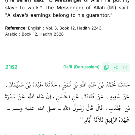
(the seller) said: "O Messenger of Allah he put my
slave to work." The Messenger of Allah (ﷺ) said:
"A slave's earnings belong to his guarantor."
Reference:
English : Vol. 3, Book 12, Hadith 2243
Arabic : Book 12, Hadith 2328
2162
Da'if (Darussalam)
حَدَّثَنَا مُحَمَّدُ بْنُ عَبْدِ اللَّهِ بْنِ نُمَيْرٍ، حَدَّثَنَا عَبْدَةُ بْنُ سُلَيْمَانَ،
عَنْ سَعِيدٍ، عَنْ قَتَادَةَ، عَنِ الْحَسَنِ، إِنْ شَاءَ اللَّهُ عَنْ سَمُرَةَ
بْنِ جُنْدُبٍ، قَالَ قَالَ رَسُولُ اللَّهِ ـ صلى الله عليه وسلم ـ ‏
عُهْدَةُ الرَّقِيقِ ثَلاَثَةُ أَيَّامٍ ‏"
‏ ‏‏