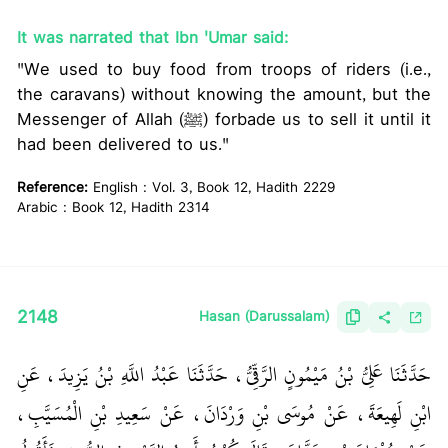
It was narrated that Ibn 'Umar said:
"We used to buy food from troops of riders (i.e.,
the caravans) without knowing the amount, but the
Messenger of Allah (ﷺ) forbade us to sell it until it
had been delivered to us."
Reference:
English : Vol. 3, Book 12, Hadith 2229
Arabic : Book 12, Hadith 2314
2148
Hasan (Darussalam)
حَدَّثَنَا عَلِيُّ بْنُ مَيْمُونٍ الرَّقِّيُّ، حَدَّثَنَا عَبْدُ اللَّهِ بْنُ يَزِيدَ، عَنِ
ابْنِ لَهِيعَةَ، عَنْ مُوسَى بْنِ وَرْدَانَ، عَنْ سَعِيدِ بْنِ الْمُسَيَّبِ،