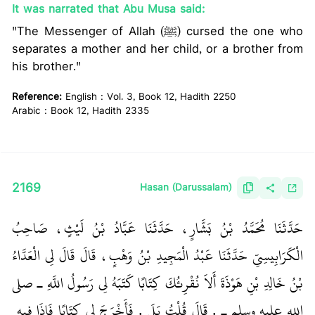
It was narrated that Abu Musa said:
"The Messenger of Allah (ﷺ) cursed the one who
separates a mother and her child, or a brother from
his brother."
Reference:
English : Vol. 3, Book 12, Hadith 2250
Arabic : Book 12, Hadith 2335
2169
Hasan (Darussalam)
حَدَّثَنَا مُحَمَّدُ بْنُ بَشَّارٍ، حَدَّثَنَا عَبَّادُ بْنُ لَيْثٍ، صَاحِبُ
الْكَرَابِيسِيِّ حَدَّثَنَا عَبْدُ الْمَجِيدِ بْنُ وَهْبٍ، قَالَ قَالَ لِي الْعَدَّاءُ
بْنُ خَالِدِ بْنِ هَوْذَةَ أَلاَ نُقْرِئُكَ كِتَابًا كَتَبَهُ لِي رَسُولُ اللَّهِ ـ صلى
الله عليه وسلم ـ ‏.‏ قَالَ قُلْتُ بَلَى ‏.‏ فَأَخْرَجَ لِي كِتَابًا فَإِذَا فِيهِ ‏