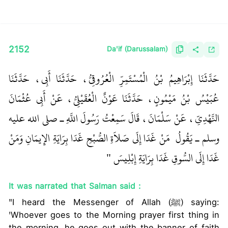
2152
Da'if (Darussalam)
حَدَّثَنَا إِبْرَاهِيمُ بْنُ الْمُسْتَمِرِّ الْعُرُوقِيُّ، حَدَّثَنَا أَبِي، حَدَّثَنَا
عُبَيْسُ بْنُ مَيْمُونٍ، حَدَّثَنَا عَوْنٌ الْعُقَيْلِيُّ، عَنْ أَبِي عُثْمَانَ
النَّهْدِيِّ، عَنْ سَلْمَانَ، قَالَ سَمِعْتُ رَسُولَ اللَّهِ ـ صلى الله عليه
وسلم ـ يَقُولُ ‏
‏ مَنْ غَدَا إِلَى صَلاَةِ الصُّبْحِ غَدَا بِرَايَةِ الإِيمَانِ وَمَنْ
غَدَا إِلَى السُّوقِ غَدَا بِرَايَةِ إِبْلِيسَ ‏"
‏ ‏‏
It was narrated that Salman said :
"I heard the Messenger of Allah (ﷺ) saying:
'Whoever goes to the Morning prayer first thing in