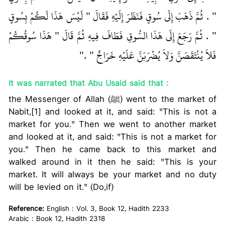
‏"‏ ‏.‏ ثُمَّ ذَهَبَ إِلَى سُوقٍ فَنَظَرَ إِلَيْهِ فَقَالَ ‏"‏ لَيْسَ هَذَا لَكُمْ بِسُوقٍ
‏"‏ ‏.‏ ثُمَّ رَجَعَ إِلَى هَذَا السُّوقِ فَطَافَ فِيهِ ثُمَّ قَالَ ‏"‏ هَذَا سُوقُكُمْ
فَلاَ يُنْتَقَصَنَّ وَلاَ يُضْرَبَنَّ عَلَيْهِ خَرَاجٌ ‏"‏ ‏.‏"
It was narrated that Abu Usaid said that :
the Messenger of Allah (ﷺ) went to the market of
Nabit,[1] and looked at it, and said: "This is not a
market for you." Then we went to another market
and looked at it, and said: "This is not a market for
you." Then he came back to this market and
walked around in it then he said: "This is your
market. It will always be your market and no duty
will be levied on it." (Do,if)
Reference:
English : Vol. 3, Book 12, Hadith 2233
Arabic : Book 12, Hadith 2318