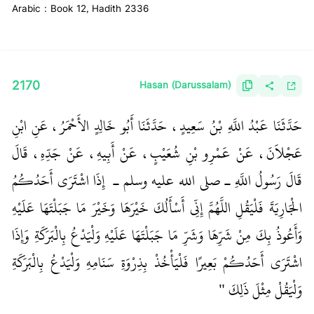
Arabic : Book 12, Hadith 2336
2170
Hasan (Darussalam)
حَدَّثَنَا عَبْدُ اللَّهِ بْنُ سَعِيدٍ، حَدَّثَنَا أَبُو خَالِدٍ الأَحْمَرُ، عَنِ ابْنِ
عَجْلاَنَ، عَنْ عَمْرِو بْنِ شُعَيْبٍ، عَنْ أَبِيهِ، عَنْ جَدِّهِ، قَالَ
قَالَ رَسُولُ اللَّهِ ـ صلى الله عليه وسلم ـ ‏
‏ إِذَا اشْتَرَى أَحَدُكُمُ
الْجَارِيَةَ فَلْيَقُلِ اللَّهُمَّ إِنِّي أَسْأَلُكَ خَيْرَهَا وَخَيْرَ مَا جَبَلْتَهَا عَلَيْهِ
وَأَعُوذُ بِكَ مِنْ شَرِّهَا وَشَرِّ مَا جَبَلْتَهَا عَلَيْهِ وَلْيَدْعُ بِالْبَرَكَةِ وَإِذَا
اشْتَرَى أَحَدُكُمْ بَعِيرًا فَلْيَأْخُذْ بِذِرْوَةِ سَنَامِهِ وَلْيَدْعُ بِالْبَرَكَةِ
وَلْيَقُلْ مِثْلَ ذَلِكَ ‏"
‏ ‏‏