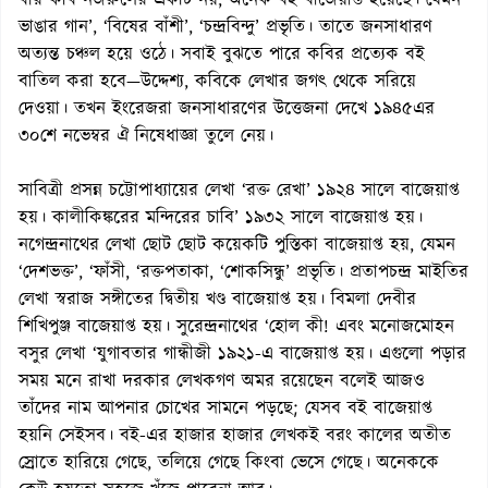
বীর কবি নজরুলের একটি নয়, অনেক বই বাজেয়াপ্ত হয়েছে। যেমন
ভাঙার গান’, ‘বিষের বাঁশী’, ‘চন্দ্রবিন্দু’ প্রভৃতি। তাতে জনসাধারণ
অত্যন্ত চঞ্চল হয়ে ওঠে। সবাই বুঝতে পারে কবির প্রত্যেক বই
বাতিল করা হবে—উদ্দেশ্য, কবিকে লেখার জগৎ থেকে সরিয়ে
দেওয়া। তখন ইংরেজরা জনসাধারণের উত্তেজনা দেখে ১৯৪৫এর
৩০শে নভেম্বর ঐ নিষেধাজ্ঞা তুলে নেয়।
সাবিত্রী প্রসন্ন চট্টোপাধ্যায়ের লেখা ‘রক্ত রেখা’ ১৯২৪ সালে বাজেয়াপ্ত
হয়। কালীকিঙ্করের মন্দিরের চাবি’ ১৯৩২ সালে বাজেয়াপ্ত হয়।
নগেন্দ্রনাথের লেখা ছোট ছোট কয়েকটি পুস্তিকা বাজেয়াপ্ত হয়, যেমন
‘দেশভক্ত’, ‘ফাঁসী, ‘রক্তপতাকা, ‘শোকসিন্ধু’ প্রভৃতি। প্রতাপচন্দ্র মাইতির
লেখা স্বরাজ সঙ্গীতের দ্বিতীয় খণ্ড বাজেয়াপ্ত হয়। বিমলা দেবীর
শিখিপুঞ্জ বাজেয়াপ্ত হয়। সুরেন্দ্রনাথের ‘হোল কী! এবং মনোজমোহন
বসুর লেখা ‘যুগাবতার গান্ধীজী ১৯২১-এ বাজেয়াপ্ত হয়। এগুলো পড়ার
সময় মনে রাখা দরকার লেখকগণ অমর রয়েছেন বলেই আজও
তাঁদের নাম আপনার চোখের সামনে পড়ছে; যেসব বই বাজেয়াপ্ত
হয়নি সেইসব। বই-এর হাজার হাজার লেখকই বরং কালের অতীত
স্রোতে হারিয়ে গেছে, তলিয়ে গেছে কিংবা ভেসে গেছে। অনেককে