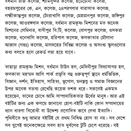
বর্ধমান রাজ কলেজ, শ্যামসুন্দর কলেজ, ইটেচোনা কলেজ,
বহরমপুরের কে, এন, কলেজ, ২৪পরগণার বারাসাত কলেজ,
লক্ষ্মীকান্তপুর কলেজ, টেংরাখালি কলেজ, মেহমানপুর কলেজ, জঙ্গিপুর
কলেজ, আওরঙ্গবাদ কলেজ, বর্ধমান রামকৃষ্ণ মিশনের মত অনেক
মিশনের সেমিনার, বাণীপুর বি.টি, কলেজ, বোলপুর কলেজ, গুসকরা
কলেজ, ধনেখালি কলেজ, হরিপাল কলেজ, কলকাতার মৌলানা
আজাদ (গভঃ) কলেজ, মালদহের বিভিন্ন কলেজ ও অসংখ্য স্কুলগুলোর
কথা বলতে হলে রেকর্ড লম্বা হয়ে যাবে।
তাছাড়া রামকৃষ্ণ মিশন, বর্ধমান টাউন হল, মেদিনীপুর বিদ্যাসাগর হল,
কলকাতা মহম্মদ আলি পার্ক প্রভৃতি বহু গুরুত্বপূর্ণ স্থানে ধর্মভিত্তিক,
বিজ্ঞান, দর্শন, ইতিহাস, সাহিত্য, ভূগোল, মনস্তত্ত্ব ও সমাজ বিজ্ঞানের
উপর অনেক বক্তব্য রেখেছি কয়েক দশক ধরে। সকলেই একমত
হয়েছেন, তাদের চোখে আমি সাম্প্রদায়িকতার ঊর্ধের মানুষ। আর এই
বইটির জন্য এক কলমে জানানো হোল-বইটি নাকি কোন সম্প্রদায়ের
ধ্যান ধারণা বিরোধী বা উদ্দেশ্য প্রণোদিত ভাবে লেখা ইত্যাদি।
পৃথিবীতে শুধু আমার বইটিই যে প্রথম নিষিদ্ধ হোল তা নয়। সব দেশে
সব যুগেই অনেকক্ষেত্রে সবল হাত দুর্বলের টুটি চেপে ধরেছে। বই