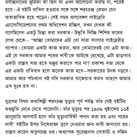
রবীন্দ্রনাথের ভূমিকা কী ছিল তা এখন আলোচনা করছি না, পরেই
হবে। ঐ বইটি বাতিল হওয়ার সঙ্গে সঙ্গে শরৎচন্দ্র কেমন যেন
অস্বাভাবিক হয়ে পড়েন। সেই সময় অলবেঙ্গল লাইব্রেরি
এ্যাসোসিয়েশনের প্রথম অধিবেশন হচ্ছিল, তখন লেখক কী
বলেছিলেন একটু চিন্তা করা দরকার। উদ্ধৃতি দিচ্ছি শিশির করের
লেখা থেকে-- “আচ্ছা তোমাদের এটা তো সারা বাংলার লাইব্রেরীর
ব্যাপার। তোমরা একটা কাজ করনা, আর তোমাদেরই তো এটা কাজ।
এই যে সরকার আমার পথের দাবী’কে আটকে রেখেছে, এটা ছাড়াবার
একটা প্রস্তাব সভা হতে মঞ্জুর করাতে পার না? প্রকাশ্য সভা থেকে
এর একটা প্রতিবাদ হলে অনেক কাজ হবে—সরকারের টনক নড়বে।
আমার আর পাঁচখানা বই যদি সরকার বাজেয়াপ্ত করত তাহলে আমার
এত দুঃখ হত না।
দুঃখের বিষয় কথাশিল্পী শরৎচন্দ্র মৃত্যুর পূর্ব পর্যন্ত তাঁর সেই বইটির
শুভমুক্তি দেখে যেতে পারেননি। তাঁর মৃত্যুর পর ১৯৩৯ খৃষ্টাব্দের ১৬ই
জানুয়ারি আলবার্ট হলে তাঁর মৃত্যুবার্ষিকী পালন করা হয় এবং পথের
দাবী’ বইটির উপর নিষেধাজ্ঞা তুলে নেওয়ার জন্য দাবী জানানো হয়।
প্রস্তাব করেন অতুলচন্দ্র গুপ্ত। অধ্যাপক সুরেন্দ্রনাথ গোস্বামী ও বঙ্কিম