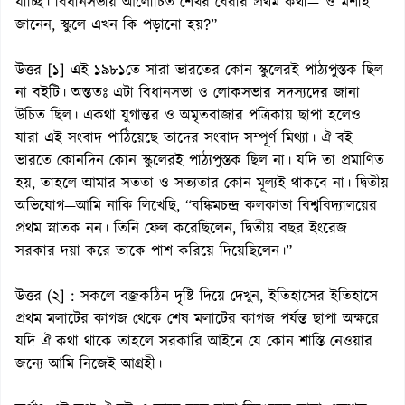
যাচ্ছি। বিধানসভায় আলোচিত শেখর বেরার প্রথম কথা—“ও মশাই
জানেন, স্কুলে এখন কি পড়ানো হয়?”
উত্তর [১] এই ১৯৮১তে সারা ভারতের কোন স্কুলেরই পাঠ্যপুস্তক ছিল
না বইটি। অন্ততঃ এটা বিধানসভা ও লোকসভার সদস্যদের জানা
উচিত ছিল। একথা যুগান্তর ও অমৃতবাজার পত্রিকায় ছাপা হলেও
যারা এই সংবাদ পাঠিয়েছে তাদের সংবাদ সম্পূর্ণ মিথ্যা। ঐ বই
ভারতে কোনদিন কোন স্কুলেরই পাঠ্যপুস্তক ছিল না। যদি তা প্রমাণিত
হয়, তাহলে আমার সততা ও সত্যতার কোন মূল্যই থাকবে না। দ্বিতীয়
অভিযোগ—আমি নাকি লিখেছি, “বঙ্কিমচন্দ্র কলকাতা বিশ্ববিদ্যালয়ের
প্রথম স্নাতক নন। তিনি ফেল করেছিলেন, দ্বিতীয় বছর ইংরেজ
সরকার দয়া করে তাকে পাশ করিয়ে দিয়েছিলেন।”
উত্তর (২] : সকলে বজ্রকঠিন দৃষ্টি দিয়ে দেখুন, ইতিহাসের ইতিহাসে
প্রথম মলাটের কাগজ থেকে শেষ মলাটের কাগজ পর্যন্ত ছাপা অক্ষরে
যদি ঐ কথা থাকে তাহলে সরকারি আইনে যে কোন শাস্তি নেওয়ার
জন্যে আমি নিজেই আগ্রহী।