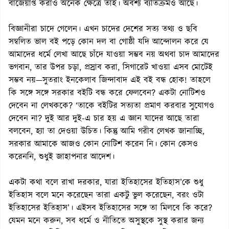
বাজেয়াপ্ত করাও অনেক ক্ষেত্রে তাই। অবশ্য ব্যতিক্রমও আছে।
বিজ্ঞানীরা চাদে গেলেন। এখন চাদের দেশের সত্য তথ্য ও ছবি
সম্বলিত ভাল বই পড়ে কোন দল বা গোষ্ঠী যদি আন্দোলন করে যে
আমাদের ধর্মে লেখা আছে চাঁদে যাওয়া সম্ভব নয় অথবা চাদ আমাদের
ভগবান, তার উপর চড়া, প্রস্রাব করা, সিগারেট খাওয়া এসব মোটেই
সম্ভব নয়—সুতরাং ইনকেলাব জিন্দাবাদ এই বই বন্ধ হোক! তাহলে
কি সঙ্গে সঙ্গে সরকার বইটি বন্ধ করে ফেলবেন? একটা নোটিশও
দেবেন না লেখককে? ‘তাকে বইটির সত্যতা প্রমাণ করবার সুযোগও
দেবেন না? দুই আর দুই-এ চার হয় এ জ্ঞান যাদের আছে তারা
বলবেন, হ্যা তা দেওয়া উচিত। কিন্তু আমি গরীব লেখক জানাচ্ছি,
সরকার আমাকে আজও কোন নোটিশ করেন নি। কোন কেসও
করেননি, শুধুই জাহাপনার আদেশ।
একটা কথা বলে রাখা দরকার, যারা ইতিহাসের ইতিহাস’কে শুধু
ইতিহাস বলে মনে করেছেন তারা একটু ভুল করেছেন, বরং ওটা
ইতিহাসের ইতিহাস’। এইসব ইতিহাসের সঙ্গে তা মিলবে কি করে?
যেমন মনে করুন, সব ধর্মে ও নীতিতে অসুস্থকে সুস্থ করার জন্য