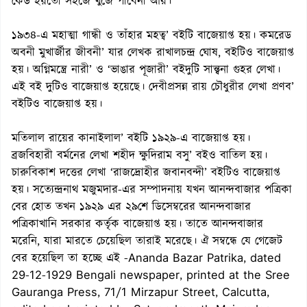
কেউ হয়তো সহজে খুঁজে পাবেনা আর।
১৯৩৪-এ মহাত্মা গান্ধী ও তাঁহার মহত্ব’ বইটি বাজেয়াপ্ত হয়। কমরেড
অবনী মুখার্জীর জীবনী’ যার লেখক রাখালচন্দ্র ঘোষ, বইটিও বাজেয়াপ্ত
হয়। অগ্নিমন্ত্রে নারী’ ও ‘ভাঙার পূজারী’ বইদুটি সান্ত্বনা গুহর লেখা।
এই বই দুটিও বাজেয়াপ্ত হয়েছে। দেবীপ্রসন্ন রায় চৌধুরীর লেখা প্রণব’
বইটিও বাজেয়াপ্ত হয়।
মতিলাল রায়ের কানাইলাল’ বইটি ১৯২৯-এ বাজেয়াপ্ত হয়।
ব্রজবিহারী বর্মনের লেখা শহীদ ক্ষুদিরাম বসু’ বইও বাতিল হয়।
চারুবিকাশ দত্তের লেখা ‘রাজদ্রোহীর জবানবন্দী’ বইটিও বাজেয়াপ্ত
হয়। সত্যেন্দ্রনাথ মজুমদার-এর সম্পাদনায় যখন আনন্দবাজার পত্রিকা
বের হোত তখন ১৯২৯ এর ২৯শে ডিসেম্বরের আনন্দবাজার
পত্রিকাখানি সরকার কর্তৃক বাজেয়াপ্ত হয়। তাতে আনন্দবাজার
মরেনি, যারা মারতে চেয়েছিল তারাই মরেছে। ঐ সম্বন্ধে যে গেজেট
বের হয়েছিল তা হচ্ছে এই -Ananda Bazar Patrika, dated
29-12-1929 Bengali newspaper, printed at the Sree
Gauranga Press, 71/1 Mirzapur Street, Calcutta,