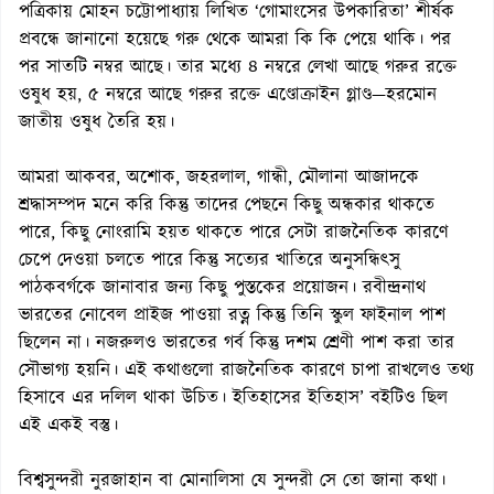
পত্রিকায় মোহন চট্টোপাধ্যায় লিখিত ‘গোমাংসের উপকারিতা’ শীর্ষক
প্রবন্ধে জানানো হয়েছে গরু থেকে আমরা কি কি পেয়ে থাকি। পর
পর সাতটি নম্বর আছে। তার মধ্যে ৪ নম্বরে লেখা আছে গরুর রক্তে
ওষুধ হয়, ৫ নম্বরে আছে গরুর রক্তে এণ্ডোক্রাইন গ্লাণ্ড—হরমোন
জাতীয় ওষুধ তৈরি হয়।
আমরা আকবর, অশোক, জহরলাল, গান্ধী, মৌলানা আজাদকে
শ্রদ্ধাসম্পদ মনে করি কিন্তু তাদের পেছনে কিছু অন্ধকার থাকতে
পারে, কিছু নোংরামি হয়ত থাকতে পারে সেটা রাজনৈতিক কারণে
চেপে দেওয়া চলতে পারে কিন্তু সত্যের খাতিরে অনুসন্ধিৎসু
পাঠকবর্গকে জানাবার জন্য কিছু পুস্তকের প্রয়োজন। রবীন্দ্রনাথ
ভারতের নোবেল প্রাইজ পাওয়া রত্ন কিন্তু তিনি স্কুল ফাইনাল পাশ
ছিলেন না। নজরুলও ভারতের গর্ব কিন্তু দশম শ্রেণী পাশ করা তার
সৌভাগ্য হয়নি। এই কথাগুলো রাজনৈতিক কারণে চাপা রাখলেও তথ্য
হিসাবে এর দলিল থাকা উচিত। ইতিহাসের ইতিহাস’ বইটিও ছিল
এই একই বস্তু।
বিশ্বসুন্দরী নুরজাহান বা মোনালিসা যে সুন্দরী সে তো জানা কথা।