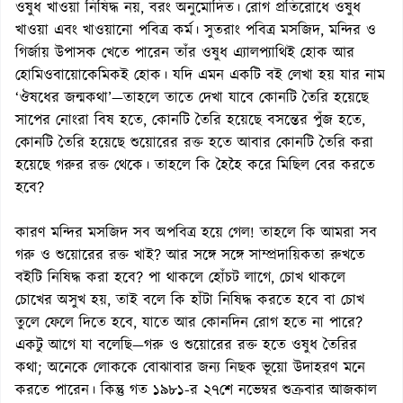
ওষুধ খাওয়া নিষিদ্ধ নয়, বরং অনুমোদিত। রোগ প্রতিরোধে ওষুধ
খাওয়া এবং খাওয়ানো পবিত্র কর্ম। সুতরাং পবিত্র মসজিদ, মন্দির ও
গির্জায় উপাসক খেতে পারেন তাঁর ওষুধ এ্যালপ্যাথিই হোক আর
হোমিওবায়োকেমিকই হোক। যদি এমন একটি বই লেখা হয় যার নাম
‘ঔষধের জন্মকথা’—তাহলে তাতে দেখা যাবে কোনটি তৈরি হয়েছে
সাপের নোংরা বিষ হতে, কোনটি তৈরি হয়েছে বসন্তের পুঁজ হতে,
কোনটি তৈরি হয়েছে শুয়োরের রক্ত হতে আবার কোনটি তৈরি করা
হয়েছে গরুর রক্ত থেকে। তাহলে কি হৈহৈ করে মিছিল বের করতে
হবে?
কারণ মন্দির মসজিদ সব অপবিত্র হয়ে গেল! তাহলে কি আমরা সব
গরু ও শুয়োরের রক্ত খাই? আর সঙ্গে সঙ্গে সাম্প্রদায়িকতা রুখতে
বইটি নিষিদ্ধ করা হবে? পা থাকলে হোঁচট লাগে, চোখ থাকলে
চোখের অসুখ হয়, তাই বলে কি হাঁটা নিষিদ্ধ করতে হবে বা চোখ
তুলে ফেলে দিতে হবে, যাতে আর কোনদিন রোগ হতে না পারে?
একটু আগে যা বলেছি—গরু ও শুয়োরের রক্ত হতে ওষুধ তৈরির
কথা; অনেকে লোককে বোঝাবার জন্য নিছক ভূয়ো উদাহরণ মনে
করতে পারেন। কিন্তু গত ১৯৮১-র ২৭শে নভেম্বর শুক্রবার আজকাল