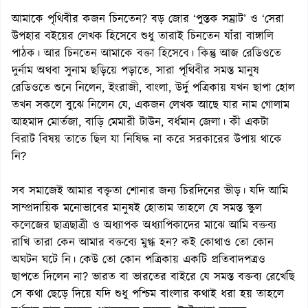
আমাকে পৃথিবীর কজন চিনতেন? বড় জোর ‘পুস্তক সম্রাট’ ও ‘সেরা
উপহার বইয়ের লেখক হিসেবে শুধু তারাই চিনতেন যাঁরা বাঙ্গালি
পাঠক। আর চিনতেন আমাকে বক্তা হিসেবে। কিন্তু আজ রেডিওতে
দুর্নাম অথবা সুনাম ছড়িয়ে পড়াতে, সারা পৃথিবীর সমস্ত মানুষ
রেডিওতে শুনে নিলেন, ইংরাজী, বাংলা, উর্দু পত্রিকায় যখন ছাপা হোল
তখন সকলে বুঝে নিলেন যে, একজন লেখক আছে যার নাম গোলাম
আহমাদ মোর্তজা, বাড়ি মেমারী টাউন, বর্ধমান জেলা। কী একটা
বিরাট বিষয় তাতে ছিল যা নিষিদ্ধ না করে সরকারের উপায় থাকে
নি?
সব সমাজেই আমার বক্তৃতা শোনার জন্য চিরদিনের ভীড়। যদি আমি
সাম্প্রদায়িক মনোভাবের মানুষই হোতাম তাহলে যে সমস্ত স্কুল
কলেজের ছাত্রছাত্রী ও অধ্যাপক অধ্যাপিকাদের মাঝে আমি বক্তব্য
রাখি তারা কেন আমার বক্তব্যে মুগ্ধ হন? কই কোথাও তো কোন
অঘটন ঘটে নি। কেউ তো কোন পত্রিকায় একটি প্রতিবাদপত্রও
ছাপতে দিলেন না? ভারত বা ভারতের বাইরে যে সমস্ত বক্তব্য রেখেছি
সে কথা ছেড়ে দিয়ে যদি শুধু পশ্চিম বাংলার কথাই ধরা হয় তাহলে