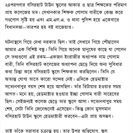
২৪পরগণার বসিরহাট টাউন স্কুলের আকার ও ছাত্র শিক্ষকের পরিমাণ
প্রায় কলেজের মত। সেখানকার শিক্ষক গোলাম বারীকে কেন্দ্র করে
গণ্ডগোল সৃষ্টি হয় এবং এম.এল.এ. ও থানা পুলিশ হয়ে একেবারে
বিধানসভা—তারপর হয় বই বাজেয়াপ্ত।
ঘটনাস্থলে গিয়ে দেখা দরকার ছিল। তাই সেখানে গিয়ে পৌছালেন
আমার এক বিশিষ্ট বন্ধু। তিনি গিয়ে অনেক মানুষের কাছে যা পেলেন
সে তথ্যগুলো এই রকম—একজন ইংরাজীর অধ্যাপক নাম গোলাম
বারী, তিনি বসিরহাট কলেজের অধ্যাপনা ছেড়ে দিয়ে অন্য সুবিধার
কথা চিন্তা করে বসিরহাট স্কুলে শিক্ষকতা করছিলেন। তিনি যে
অত্যন্ত যোগ্য তাতে কারো সন্দেহ নেই। এদিকে হেডমাষ্টার
সত্যেনবাবুর বয়স শেষ হয়ে আসছিল। তাঁর রিটায়ার হওয়ার সময়
আগত। মনে হয়, হেডমাষ্টার হওয়ার ইচ্ছা গোলাম বারী সাহেবের
ছিল। সেইজন্যই কলেজ ছেড়ে তার স্কুলে আসা। সত্যেনবাবুর সময়
শেষ, সেটা তিনি জেনেশুনেই এসেছেন। কিন্তু কোন মুসলমান
বসিরহাট টাউন স্কুলে হেডমাষ্টারী করবেন—এটা প্রায় অসম্ভব।
তাই তাঁকে সরাবার চক্রান্ত হয়। তার উপর অভিযোগ, স্কুল