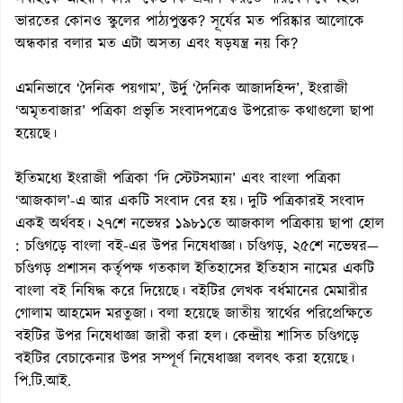
ভারতের কোনও স্কুলের পাঠ্যপুস্তক? সূর্যের মত পরিষ্কার আলোকে
অন্ধকার বলার মত এটা অসত্য এবং ষড়যন্ত্র নয় কি?
এমনিভাবে ‘দৈনিক পয়গাম’, উর্দু ‘দৈনিক আজাদহিন্দ’, ইংরাজী
‘অমৃতবাজার’ পত্রিকা প্রভৃতি সংবাদপত্রেও উপরোক্ত কথাগুলো ছাপা
হয়েছে।
ইতিমধ্যে ইংরাজী পত্রিকা ‘দি স্টেটসম্যান’ এবং বাংলা পত্রিকা
‘আজকাল’-এ আর একটি সংবাদ বের হয়। দুটি পত্রিকারই সংবাদ
একই অর্থবহ। ২৭শে নভেম্বর ১৯৮১তে আজকাল পত্রিকায় ছাপা হোল
: চণ্ডিগড়ে বাংলা বই-এর উপর নিষেধাজ্ঞা। চণ্ডিগড়, ২৫শে নভেম্বর—
চণ্ডিগড় প্রশাসন কর্তৃপক্ষ গতকাল ইতিহাসের ইতিহাস নামের একটি
বাংলা বই নিষিদ্ধ করে দিয়েছে। বইটির লেখক বর্ধমানের মেমারীর
গোলাম আহমেদ মরতুজা। বলা হয়েছে জাতীয় স্বার্থের পরিপ্রেক্ষিতে
বইটির উপর নিষেধাজ্ঞা জারী করা হল। কেন্দ্রীয় শাসিত চণ্ডিগড়ে
বইটির বেচাকেনার উপর সম্পূর্ণ নিষেধাজ্ঞা বলবৎ করা হয়েছে।
পি.টি.আই.