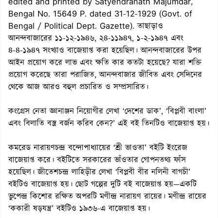
edited and printed by Satyendranath Majumdar,
Bengal No. 15649 P. dated 31-12-1929 (Govt. of
Bengal / Political Dept. Gazette). তাছাড়াও
আনন্দবাজারের ১১-১২-১৯৪৬, ২৪-১১৯৪৭, ১-২-১৯৪৭ এবং
৪-৪-১৯৪৭ সংখ্যাও বাজেয়াপ্ত করা হয়েছিল। আনন্দবাজারের উপর
আইন প্রয়োগ করে লাভ এবং ক্ষতি কার কতটা হয়েছে? যারা শক্তি
প্রয়োগ করেছে তারা পরাজিত, আনন্দবাজার জীবিত এবং সেদিনের
থেকে আজ আরও বহুল প্রচারিত ও সম্প্রসারিত।
কংগ্রেস নেতা জ্ঞানাঞ্জন নিয়োগীর লেখা ‘দেশের ডাক’, ‘বিপ্লবী বাংলা’
এবং বিলাতি বস্ত্র বর্জন করিব কেন?’ এই বই তিনটিও বাজেয়াপ্ত হয়।
কমরেড নারায়ণচন্দ্র বন্দোপাধ্যায়ের ‘শ্রী ভাওতা’ বইটি ইংরেজ
বাজেয়াপ্ত করে। বইটিতে সরকারের ভাঁওতার গোপনতথ্য ফাঁস
হয়েছিল। জীতেশচন্দ্র লাহিড়ীর লেখা ‘বিপ্লবী বীর নলিনী বাগচী’
বইটিও বাজেয়াপ্ত হয়। ছোট গল্পের দুটি বই বাজেয়াপ্ত হয়—একটি
ভুপেন্দ্র কিশোর রক্ষিত অপরটি মণীন্দ্র নারায়ণ রায়ের। মণীন্দ্র রায়ের
‘ককারী ষড়যন্ত্র’ বইটিও ১৯৩৬-এ বাজেয়াপ্ত হয়।