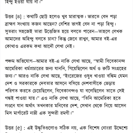
হিন্দু হওয়া যায় না।”
উত্তর [৪] : কথাটি ছোট্ট হলেও খুব মারাত্মক। ভারতে বেদ পড়া
ব্রাহ্মণ সংখ্যায় কজন আছেন? বেশির ভাগই বেদ না পড়া হিন্দু।
সুতরাং সহজেই তারা উত্তেজিত হয়ে বলতে পারেন—তাহলে লেখক
আমাদের অহিন্দু বলতে চান? কিন্তু জেনে রাখুন, আমার বই-এর
কোথাও এরকম কথা আদৌ লেখা নেই।
পঞ্চম অভিযোগ—আমার বই-এ নাকি লেখা আছে, “স্বামী বিবেকানন্দ
আমেরিকা ধর্মপ্রচারের জন্য যাননি, গিয়েছিলেন অর্থ ও রুটি সংগ্রহের
জন্য।” আরও নাকি লেখা আছে, “ইংরেজের ওষুধ খাওয়া বঙ্কিম যেমন
দেশ ও সরকারকে দেবতার আসনে বসিয়ে দেশবাসীকে ভেড়ায়
পরিণত করতে চেয়েছিলেন, বিবেকানন্দও যা বলেছিলেন তাতে সেই
গন্ধই পাওয়া যায়।” এও নাকি লেখা আছে, “তিনি আমেরিকা হতে
লণ্ডনে যান অর্থাৎ তখনকার মনিবের দেশ, সেখান থেকে নিয়ে আসেন
মিস মার্গারেট নাম্নী এক সুন্দরী রমণী।”
উত্তর [৫] : এই উদ্ধৃতিগুলোও সঠিক নয়, এক বিশেষ নোংরা উদ্দেশ্যে