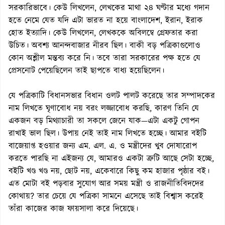
সরকারিভাবে। কেউ লিখলেন, লেখকের মাথা ২৪ ঘণ্টার মধ্যে গদান
হতে নেমে যেত যদি এটা ভারত না হয়ে বাংলাদেশ, ইরান, ইরাক
হোত ইত্যাদি। কেউ লিখলেন, লেখককে অবিলম্বে গ্রেফতার করা
উচিত। অবশ্য আনন্দবাজার নীরব ছিল। বাকী বড় পত্রিকাগুলোও
কোন অশ্লীল মন্তব্য করে নি। তবে তারা সরকারের পক্ষ হতে যে
প্রেসনোট পেয়েছিলেন তাই ছাপতে বাধ্য হয়েছিলেন।
যে পত্রিকাটি বিধানসভার বিধান ওলট পালট করেছে তার সম্পাদকের
নাম লিখতে ঘৃণাবোধ নয় বরং লজ্জাবোধ করছি, কারণ তিনি যে
একজন বড় মিথ্যাচারী তা সকলে জেনে যাক—এটা একটু গোপন
রাখাই ভাল ছিল। উপায় নেই তাই নাম লিখতে হচ্ছে। আমার বইটি
বাজেয়াপ্ত হওয়ার জন্য এম. এল. এ. ও মন্ত্রীদের খুব দোষারোপ
করতে পারছি না এইজন্য যে, আমারও একটা ত্রুটি আছে সেটা হচ্ছে,
বইটি খণ্ড খণ্ড নয়, ছোট নয়, একেবারে কিছু কম হাজার পৃষ্ঠার বই।
এত মোটা বই পড়বার সুযোগ আর সময় মন্ত্রী ও রাজনীতিবিদদের
কোথায়? তার চেয়ে যে পত্রিকা সামনে এসেছে তাই বিশ্বাস করেই
তাঁরা কাজের কাজ ফায়সালা করে দিয়েছে।