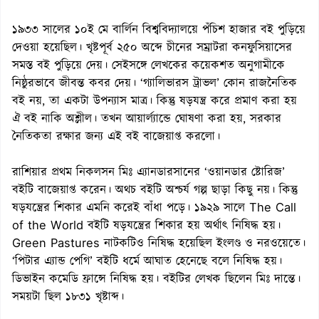
১৯৩৩ সালের ১০ই মে বার্লিন বিশ্ববিদ্যালয়ে পঁচিশ হাজার বই পুড়িয়ে
দেওয়া হয়েছিল। খৃষ্টপূর্ব ২৫০ অব্দে চীনের সম্রাটরা কনফুসিয়াসের
সমস্ত বই পুড়িয়ে দেয়। সেইসঙ্গে লেখকের কয়েকশত অনুগামীকে
নিষ্ঠুরভাবে জীবন্ত কবর দেয়। ‘গ্যালিভারস ট্রাভল’ কোন রাজনৈতিক
বই নয়, তা একটা উপন্যাস মাত্র। কিন্তু ষড়যন্ত্র করে প্রমাণ করা হয়
ঐ বই নাকি অশ্লীল। তখন আয়ার্ল্যান্ডে ঘোষণা করা হয়, সরকার
নৈতিকতা রক্ষার জন্য এই বই বাজেয়াপ্ত করলো।
রাশিয়ার প্রথম নিকলসন মিঃ এ্যানডারসানের ‘ওয়ানডার ষ্টোরিজ’
বইটি বাজেয়াপ্ত করেন। অথচ বইটি অশ্চর্য গল্প ছাড়া কিছু নয়। কিন্তু
ষড়যন্ত্রের শিকার এমনি করেই বাঁধা পড়ে। ১৯২৯ সালে The Call
of the World বইটি ষড়যন্ত্রের শিকার হয় অর্থাৎ নিষিদ্ধ হয়।
Green Pastures নাটকটিও নিষিদ্ধ হয়েছিল ইংলণ্ড ও নরওয়েতে।
‘পিটার এ্যান্ড পেগি’ বইটি ধর্মে আঘাত হেনেছে বলে নিষিদ্ধ হয়।
ডিভাইন কমেডি ফ্রান্সে নিষিদ্ধ হয়। বইটির লেখক ছিলেন মিঃ দান্তে।
সময়টা ছিল ১৮৩১ খৃষ্টাব্দ।