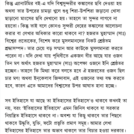
কিন্তু এ্যানাটমির বই-এ যদি বিশ্বসুন্দরীর কঙ্কালের ছবি দেওয়া হয়
অথবা তার উপরের চামড়া খুলে শুধু শিরা-উপশিরা জড়ানো খোসা
ছাড়ানো মাংসের ছবি দেখানো হয়। তাহলে তা সুন্দর লাগবে না
হয়তো। কিন্তু তাই বলে কোনও সুন্দরী দেহের কঙ্কালের আলোচনা
করার বা লেখার অধিকার কারো থাকবে না? হজরত মুহাম্মাদ (সাঃ)
বিশ্বের প্রত্যেকের, বিশেষ করে মুসলমানদের নিকট শ্রেষ্ঠতম
শ্রদ্ধাসম্পদ। তার চেয়ে বড় সম্মান আর কাউকে মুসলমানরা করতে
পারেন না। যদি দেখা যায় পৃথিবীতে একজন বীর আছে যার ওজন
তিন মণ অর্থাৎ হজরত মুহাম্মাদ (সাঃ) অপেক্ষা ওজনে ইনি শ্রেষ্ঠতর
হচ্ছেন। তাহলে কি মিথ্যা করে বলতে হবে ঐ হজরতের ওজন ছিল
চার মণ! অথবা ইন্‌কেলাব জিন্দাবাদ, এই ওজনের তথ্য বন্ধ করতে
হবে, কারণ এতে আমাদের বিশ্বাসের উপর আঘাত হানা হচ্ছে।
সব ইতিহাসে যা আছে তা ইতিহাসের ইতিহাসে’ও থাকবে কখনই তা
নয়, বরং ‘ইতিহাসের ইতিহাসে’ এমন জিনিস থাকবে যা সরকার
নিয়ন্ত্রিত ইতিহাসে থাকবে না। অবশ্য যা কিছু থাকবে তার পিছনে
থাকবে উদ্ধৃতি, যুক্তি, ফটো প্রভৃতি প্রমাণ সমূহ। আমার লেখা
ইতিহাসের ইতিহাসে তার অভাব থাকলে তার বিচার হওয়া দরকার।