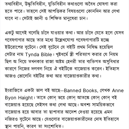
তথ্যবিহীন, উদ্ধৃতিবিহীন, যুক্তিবিহীন কথাগুলো অবৈধ ঘোষণা করা
হতে পারে। তাহলে সেই আপত্তিকর বিষয়গুলো কোনদিন আর লেখা
যাবে না। সেটাই জ্ঞানী ও শিক্ষিত মানুষেরা চান।
একটু আগেই বলেছি চাঁদে যাওয়ার কথা। আর চাঁদে যেতে হলে যেসব
গবেষণাগার আছে তার মধ্যে উল্লেখযোগ্য গবেষণাগারটি হচ্ছে
ইউরোপের বৃটেনে। সেই বৃটেনে যে বইটি প্রথম নিষিদ্ধ হয়েছিল
সেটার নাম Tynda Bible। খৃষ্টধর্মে স্ত্রী পরিত্যাগ করার যে নিয়ম
ছিল অ নিয়ে তখনকার রাজা অষ্টম হেনরী তার ব্যক্তিগত অসুবিধার
কারণে নিজের দলবল নিয়ে ঐ বইটিকে বাজেয়াপ্ত করেন। ইতিহাস
আজও ভোলেনি বইটির কথা আর বাজেয়াপ্তকারীর কথা।
ইংরাজিতে একটা ভাল বই আছে—Banned Books, লেখক Anne
Byon Haight। তাতে কোন্ ভয়ে কোন্ আতঙ্কে কোন্ কোন্ বই
বাজেয়াপ্ত হয়েছে সেইসব কথা লেখা আছে। অবশ্য সাময়িকভাবে
বাজেয়াপ্ত হয়ে আবার তা ছাপাবার আদেশ দেওয়া হয়েছে এমন
নজিরও বৃটেনে আছে। যেগুলোর বাজেয়াপ্তকারীদের দোষ ইতিহাসে
স্থান পায়নি, কারণ তা সংশোধিত।