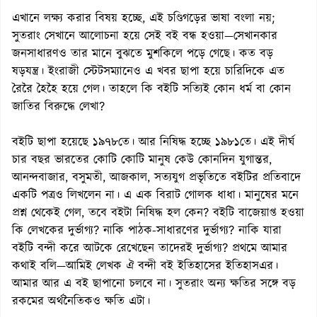
এখানে লক্ষ্য করার বিষয় হচ্ছে, এই চণ্ডিগড়ের ভাষা বংলা নয়;
সুতরাং সেখানে আলোচনা হয়ে সেই বই বন্ধ হওয়া—সেখানকার
জনসাধারণও তার মানে বুঝতে মুশকিলে পড়ে গেছে। কত বড়
ষড়যন্ত্র। ইংরাজী স্টেটসম্যানেও এ খবর ছাপা হয়ে চারিদিকে এত
রৈরৈ হৈহৈ হয়ে গেল। তাহলে কি বইটি সত্যিই কোন ধর্ম বা কোন
জাতির বিরুদ্ধে লেখা?
বইটি ছাপা হয়েছে ১৯৭৮তে। আর নিষিদ্ধ হচ্ছে ১৯৮১তে। এই দীর্ঘ
চার বছর ভারতের কোটি কোটি মানুষ কেউ কোনদিন যুগান্তর,
আনন্দবাজার, বসুমতী, আজকাল, সত্যযুগ প্রভৃতিতে বইটির প্রতিবাদে
একটি পত্রও লিখলেন না। এ এক বিরাট গোলক ধাধা। মানুষের মনে
প্রশ্ন থেকেই গেল, তবে বইটা নিষিদ্ধ হল কেন? বইটি বাজেয়াপ্ত হওয়া
কি লেখকের দুর্ভাগ্য? নাকি পাঠক-সাধারণের দুর্ভাগ্য? নাকি যারা
বইটি বন্দী করে আটকে রেখেছেন তাদেরই দুর্ভাগ্য? প্রথমে আমার
কথাই বলি—আমিই লেখক ঐ বন্দী বই ইতিহাসের ইতিহাসএর।
আমার আর এ বই ছাপানো চলবে না। সুতরাং অন্য ক্ষতির সঙ্গে বড়
রকমের অর্থনৈতিকও ক্ষতি এটা।