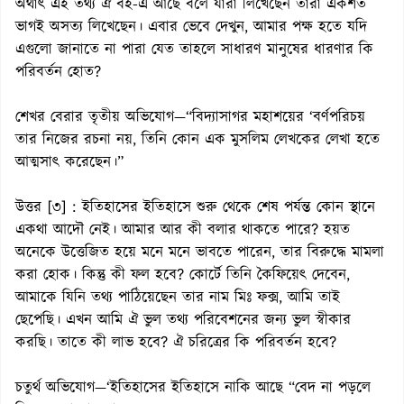
অর্থাৎ এই তথ্য ঐ বই-এ আছে বলে যারা লিখেছেন তারা একশত
ভাগই অসত্য লিখেছেন। এবার ভেবে দেখুন, আমার পক্ষ হতে যদি
এগুলো জানাতে না পারা যেত তাহলে সাধারণ মানুষের ধারণার কি
পরিবর্তন হোত?
শেখর বেরার তৃতীয় অভিযোগ—“বিদ্যাসাগর মহাশয়ের ‘বর্ণপরিচয়
তার নিজের রচনা নয়, তিনি কোন এক মুসলিম লেখকের লেখা হতে
আত্মসাৎ করেছেন।”
উত্তর [৩] : ইতিহাসের ইতিহাসে শুরু থেকে শেষ পর্যন্ত কোন স্থানে
একথা আদৌ নেই। আমার আর কী বলার থাকতে পারে? হয়ত
অনেকে উত্তেজিত হয়ে মনে মনে ভাবতে পারেন, তার বিরুদ্ধে মামলা
করা হোক। কিন্তু কী ফল হবে? কোর্টে তিনি কৈফিয়েৎ দেবেন,
আমাকে যিনি তথ্য পাঠিয়েছেন তার নাম মিঃ ফক্স, আমি তাই
ছেপেছি। এখন আমি ঐ ভুল তথ্য পরিবেশনের জন্য ভুল স্বীকার
করছি। তাতে কী লাভ হবে? ঐ চরিত্রের কি পরিবর্তন হবে?
চতুর্থ অভিযোগ—‘ইতিহাসের ইতিহাসে নাকি আছে “বেদ না পড়লে