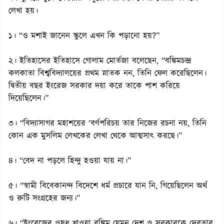
লেখা হয়।
১। “ও মশাই জানেন স্কুলে এখন কি পড়ানো হয়?”
২। ইতিহাসের ইতিহাসে গোলাম মোর্তজা বলেছেন, “বঙ্কিমচন্দ্র
কলকাতা বিশ্ববিদ্যালয়ের প্রথম স্নাতক নন, তিনি ফেল করেছিলেন।
দ্বিতীয় বছর ইংরেজ সরকার দয়া করে তাকে পাশ করিয়ে
দিয়েছিলেন।”
৩। “বিদ্যাসাগর মহাশয়ের ‘বর্ণপরিচয় তার নিজের রচনা নয়, তিনি
কোন এক মুসলিম লেখকের লেখা থেকে আত্মসাৎ করছে।”
৪। “বেদ না পড়লে হিন্দু হওয়া যায় না।”
৫। “স্বামী বিবেকানন্দ বিদেশে ধর্ম প্রচারে যান নি, গিয়েছিলেন অর্থ
ও রুটি সংগ্রহের জন্য।”
৬। “ইংরেজের ওষুধ খাওয়া বঙ্কিম যেমন দেশ ও সরকারকে দেবতার