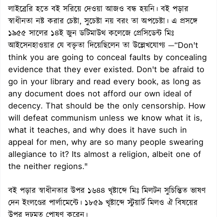
লাইব্রেরি হতে বই সরিয়ে দেওয়া আজও বন্ধ হয়নি। বই পড়ার
স্বাধীনতা নষ্ট করার চেষ্টা, সুচেষ্টা নয় বরং তা অপচেষ্টা। এ প্রসঙ্গে
১৯৫৫ সালের ১৪ই জুন ডটিমাউথ কলেজে প্রেসিডেন্ট মিঃ
আইসেনহাওয়ার যে বক্তৃতা দিয়েছিলেন তা উল্লেখযোগ্য —“Don't
think you are going to conceal faults by concealing
evidence that they ever existed. Don't be afraid to
go in your library and read every book, as long as
any document does not afford our own ideal of
decency. That should be the only censorship. How
will defeat communism unless we know what it is,
what it teaches, and why does it have such in
appeal for men, why are so many people swearing
allegiance to it? Its almost a religion, albeit one of
the neither regions."
বই পড়ার স্বাধীনতার উপর ১৬৪৪ খৃষ্টাব্দে মিঃ মিলটন সুচিন্তিত ভাষণ
দেন ইংলণ্ডের পার্লামেন্টে। ১৮৫৯ খৃষ্টাব্দে স্টুয়ার্ট মিলও ঐ বিষয়ের
উপর দৃঢ়মত পোষণ করেন।