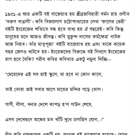
১৯৩১-এ আর একটি বই বাজেয়াপ্ত হয় শ্রীব্রজবিহারী বর্মন রায় প্রণীত
‘তরুণ বাঙালী’। কবি বিজয়লাল চট্টোপাধ্যায়ের লেখা ‘কালের ভেরী’
বইটি ইংরেজের শক্তিতে বন্ধ হতে বাধ্য হয় ঐ বছরেই। কবি কিন্তু
মানুষের মনে আজও জীবন্ত। কবি মুকুন্দ দাসের কর্মক্ষেত্র’ নাটক
আজ নিহত। তাঁর মাতৃপূজা’ বইটি বাজেয়াপ্ত হয় এবং তাকে কয়েক
বছর জেলও খাটতে হয়। ইংরেজদের বিরুদ্ধে বই লিখলে ইংরেজের
রাগ হবে বৈকি? গরীব কবির কবিতার একটু নমুনা দিচ্ছি—
“মেয়েদের এই সব হাই স্কুলে, মা হবে না কোন কালে,
তাই তোরা ভাই সবার আগে মায়ের মন্দির গড়ে তোল।
গার্গী, লীলা, খনার দেশে কাপড় হ’ল গাউন শেষে,
এসব দেখেশুনে অন্ধের মত খাঁটি দুধে ঢালছিস ঘোল..।”