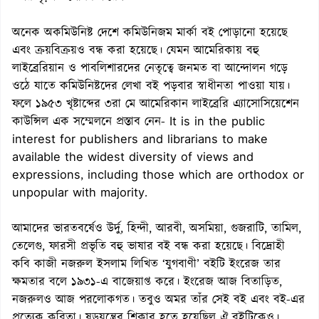
অনেক অকমিউনিষ্ট দেশে কমিউনিজম মার্কা বই পোড়ানো হয়েছে
এবং ক্রয়বিক্রয়ও বন্ধ করা হয়েছে। যেমন আমেরিকায় বহু
লাইব্রেরিয়ান ও পাবলিশারদের নেতৃত্বে জনমত বা আন্দোলন গড়ে
ওঠে যাতে কমিউনিষ্টদের লেখা বই পড়বার স্বাধীনতা পাওয়া যায়।
ফলে ১৯৫৩ খৃষ্টাব্দের ৩রা মে আমেরিকান লাইব্রেরি এ্যাসোসিয়েশেন
কাউন্সিল এক সম্মেলনে প্রস্তাব নেন- It is in the public
interest for publishers and librarians to make
available the widest diversity of views and
expressions, including those which are orthodox or
unpopular with majority.
আমাদের ভারতবর্ষেও উর্দু, হিন্দী, আরবী, অসমিয়া, গুজরাটি, তামিল,
তেলেগু, ফারসী প্রভৃতি বহু ভাষার বই বন্ধ করা হয়েছে। বিদ্রোহী
কবি কাজী নজরুল ইসলাম লিখিত ‘যুগবাণী’ বইটি ইংরেজ তার
ক্ষমতার বলে ১৯৩১-এ বাজেয়াপ্ত করে। ইংরেজ আজ বিতাড়িত,
নজরুলও আজ পরলোকগত। তবুও অমর তাঁর সেই বই এবং বই-এর
প্রত্যেক কবিতা। ষড়যন্ত্রের শিকার হতে হয়েছিল ঐ বইটিকেও।