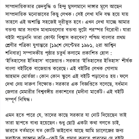
সাম্প্রদায়িকতার ভেদবুদ্ধি ও হিন্দু মুসলমানে দাঙ্গার মূলে আছেন
সাম্প্রদায়িক মনোভাবের কিছু লেখক। সেই লেখা যদি বন্ধ হয়ে যায়
তাহলে এই অশান্তি সহজেই দূরীভূত হবে। এখন দেখা যাচ্ছে আমার
বক্তব্য আর সংবাদ মাধ্যমগুলোর বক্তব্য দুটো পরস্পর বিরোধী। যারা
বইটা পড়েননি তারা কোন্টা বিশ্বাস করবেন? পশ্চিম বাংলার প্রথম
শ্রেণীর পত্রিকা যুগান্তরে [১৯শে সেপ্টেম্বর ১৯৮১, ২রা আশ্বিন
শনিবার] সম্পাদকীয় পৃষ্ঠার চতুর্থ কলামে প্রকাশিত হোল :
‘ইতিহাসের ইতিহাস’ বাজেয়াপ্ত। সরকার ‘ইতিহাসের ইতিহাস’ শীর্ষক
বাংলা বইটিকে বাজেয়াপ্ত করেছে। এই বইটির লেখক গোলাম
আহমাদ মোর্তজা। কোন কোন স্কুলে এই বইটি পড়ানোও হয়। ফলে
দেখা দেয় দারুণ বিক্ষোভ। সরকার এক বিজ্ঞপ্তিতে বলেছে, বর্ধমান
জেলার মেমারীর বিশ্ববঙ্গীয় প্রকাশনের (মদীনা মার্কেট। এই বইটি
সম্পূর্ণ নিষিদ্ধ।
এমন হতে পারে যে, তাদের কাছে সরকার যা নোট দিয়েছেন তাই
তারা ছাপতে বাধ্য হয়েছেন। শুধু ছোট্ট একটা কথা বলতে চাই,
ভারতে বর্তমানে যত কোটি ভাইবোন আছে আমি চ্যালেঞ্জের জন্য
সবাইকে আহ্বান করি—কেউ কি প্রমাণ করতে পারবেন যে বইটা