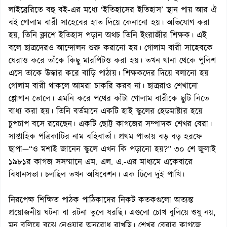
লাইব্রেরিতে বহু বই-এর মধ্যে ‘ইতিহাসের ইতিহাস’ স্থান পায় আর ঐ
বই গোলাম বারী সাহেবের হাত দিয়ে কেনানো হয়। অভিযোগ করা
হয়, তিনি ক্লাশে ইতিহাস পড়ান অথচ তিনি ইংরাজীর শিক্ষক। এই
বলে ছাত্রদেরও আন্দোলন শুরু করানো হয়। গোলাম বারী সাহেবকে
ঘেরাও করে তাঁকে কিছু মারপিটও করা হয়। তখন থানা থেকে পুলিশ
এসে তাকে উদ্ধার করে বাড়ি পাঠায়। শিক্ষকদের দিয়ে বলানো হয়
গোলাম বারী থাকলে আমরা চাকরি করব না। ছাত্ররাও শেখানো
শ্লোগান তোলে। এমনি করে পথের কাঁটা গোলাম বারীকে ছুটি নিতে
বাধ্য করা হয়। তিনি বর্তমানে একটি হাই স্কুলের হেডমাষ্টার হয়ে
চুপচাপ বসে রয়েছেন। একটি ছোট্ট কাগজের সম্পাদক শেখর বেরা।
সাপ্তাহিক পত্রিকাটির নাম বহিবার্তা। প্রথম পাতায় বড় বড় হরফে
ছাপা—“ও মশাই জানেন স্কুলে এখন কি পড়ানো হয়?” ৩০ শে জুলাই
১৯৮১র কাগজ সসম্মানে এম. এল. এ.-এর মাধ্যমে একেবারে
বিধানসভা। চলছিল তখন অধিবেশন। এক ঢিলে দুই পাখি।
নিরপেক্ষ শিক্ষিত পাঠক পাঠিকাদের নিকট কতকগুলো অত্যন্ত
প্রয়োজনীয় ঘটনা বা রটনা তুলে ধরছি। এগুলো চোখ বুলিয়ে শুধু নয়,
মন বুলিয়ে বুঝে নেওয়ার অনুরোধ রাখছি। শেখর বেরার কাগজে