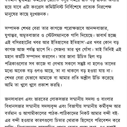
বর্তমান মুখ্যমন্ত্রী কমরেড জ্যোতি বসুর সময়ে এত বড় একটা অন্যায়
হয়ে যাবে এটা কংগ্রেস কমিউনিস্ট নির্বিশেষে প্রত্যেক নিরপেক্ষ
মানুষের কাছে দুঃখজনক।
সম্পাদক শেখর বেরা তার কাগজে পরোক্ষভাবে আনন্দবাজার,
যুগান্তর, অমৃতবাজার ও স্টেটসম্যানকে গালি দিয়েছে। ভাবার্থ হচ্ছে
এই বসিরহাটের খবর আর ইতিহাসের ইতিহাস’-এর খবর কোন বড়
কাগজ আজ পর্যন্ত ছাপে নি। সেজন্য তার খুব গোঁসা। তাই তিনিই এই
মহান কর্মটি সম্পাদন করলেন। তার জানা উচিত ছিল বড়
পত্রিকাগুলোর সব কাজে বা লেখায় সকলে সন্তুষ্ট না হলেও তাদের
মধ্যে অনেক বড় গুণও আছে, তা না থাকলে বড় হওয়া যায় না।
শেখর বেরা যেভাবে আমাকে বা আমার প্রতি অশ্লীল উক্তি করেছে
আমি তা খুলে খুলে প্রকাশ করছি।
জনসাধারণ এবং ভারতের লোকসভার সম্মানীয় সদস্য ও বাংলার
বিধানসভার সম্মানীয় সদস্যবৃন্দ এবং বিভাগীয় সম্মানীয় কর্মীবৃন্দ আর
বর্তমান ও আগামীকালের পাঠক-পাঠিকাদের নিকট আমার বন্দী বই-
এর বন্দী হওয়ার কারণগুলো চিতার খোরাক হিসেবে পরিবেশন করে