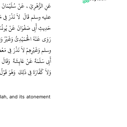
عَنِ الزُّهْرِيِّ، عَنْ سُلَيْمَانَ ب
عليه وسلم قَالَ ‏
‏ لاَ نَذْرَ فِي م"
حَدِيثِ أَبِي صَفْوَانَ عَنْ يُونُسَ ‏‏
رَوَى عَنْهُ الْحُمَيْدِيُّ وَغَيْرُ و
وسلم وَغَيْرِهِمْ لاَ نَذْرَ فِي مَعْصِيَة
أَبِي سَلَمَةَ عَنْ عَائِشَةَ ‏‏ وَقَا
وَلاَ كَفَّارَةَ فِي ذَلِكَ ‏‏ وَهُوَ قَوْلُ 