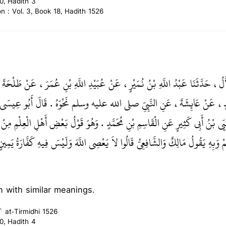
0, Hadith 3
on : Vol. 3, Book 18, Hadith 1526
اَّلُ، حَدَّثَنَا عَبْدُ اللَّهِ بْنُ نُمَيْرٍ، عَنْ عُبَيْدِ اللَّهِ بْنِ عُمَرَ، عَنْ طَلْحَةَ 
حَمَّدٍ، عَنْ عَائِشَةَ، عَنِ النَّبِيِّ صلى الله عليه وسلم نَحْوَهُ ‏.‏ قَالَ أَبُو عِيس
ى بْنُ أَبِي كَثِيرٍ عَنِ الْقَاسِمِ بْنِ مُحَمَّدٍ ‏.‏ وَهُوَ قَوْلُ بَعْضِ أَهْلِ الْعِلْمِ مِنْ 
يَقُولُ مَالِكٌ وَالشَّافِعِيُّ قَالُوا لاَ يَعْصِي اللَّهَ وَلَيْسَ فِيهِ كَفَّارَةُ يَمِينٍ إِ
 with similar meanings.
` at-Tirmidhi 1526
0, Hadith 4