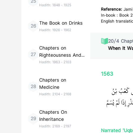
25
Hadith:
1848
-
1925
Reference:
Jami
In-book : Book 2
English translati
The Book on Drinks
26
Hadith:
1926
-
1962
20
/
4
Chapt
Chapters on
When It Wa
27
Righteousness And
Maintaining Good
Hadith:
1963
-
2103
Relations With
1563
Relatives
Chapters on
28
Medicine
نِي كَعْبُ بْنُ
Hadith:
2104
-
2168
َذْرِ إِذَا لَمْ يُسَمَّ
Chapters On
29
Inheritance
Hadith:
2169
-
2197
Narrated 'Uqb