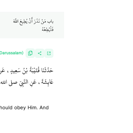
باب مَنْ نَذَرَ أَنْ يُطِيعَ اللَّهَ
فَلْيُطِعْهُ ‏
(Darussalam)
حَدَّثَنَا قُتَيْبَةُ بْنُ سَعِيدٍ، عَ
عَائِشَةَ، عَنِ النَّبِيِّ صلى الل