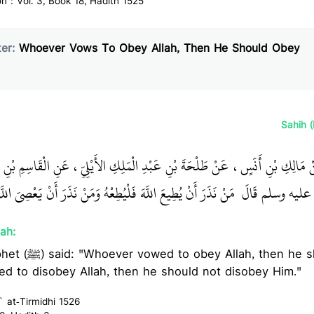
on : Vol. 3, Book 18, Hadith 1525
er:
Whoever Vows To Obey Allah, Then He Should Obey
Sahih 
نْ مَالِكِ بْنِ أَنَسٍ، عَنْ طَلْحَةَ بْنِ عَبْدِ الْمَلِكِ الأَيْلِيِّ، عَنِ الْقَاسِمِ بْنِ 
ه عليه وسلم قَالَ ‏
‏ مَنْ نَذَرَ أَنْ يُطِيعَ اللَّهَ فَلْيُطِعْهُ وَمَنْ نَذَرَ أَنْ يَعْصِيَ الل"
ah:
he should obey Him. And
d to disobey Allah, then he should not disobey Him."
` at-Tirmidhi 1526