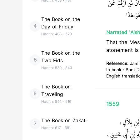
نَ بْنِ أَرْقَمَ عَنْ
Hadith:
453
-
487
َ هَذَا ‏‏
The Book on the
4
Day of Friday
Narrated 'Aish
Hadith:
488
-
529
That the Messenger of Allah (ﷺ) said:
atonement is
The Book on the
5
Two Eids
Reference:
Jami
Hadith:
530
-
543
In-book : Book 2
English translati
The Book on
6
Traveling
Hadith:
544
-
616
1559
َ بْنِ بِلاَلٍ
The Book on Zakat
7
Hadith:
617
-
681
َهِ بْنِ أَبِي عَتِيقٍ