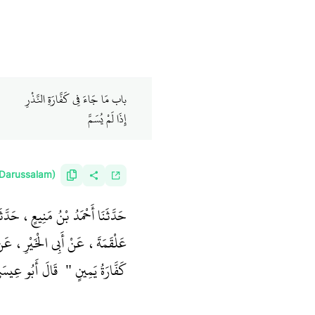
باب مَا جَاءَ فِي كَفَّارَةِ النَّذْرِ
إِذَا لَمْ يُسَمَّ ‏
(Darussalam)
حَدَّثَنَا أَحْمَدُ بْنُ مَنِيعٍ، حَدَّث
عَلْقَمَةَ، عَنْ أَبِي الْخَيْرِ، ع
كَفَّارَةُ يَمِينٍ ‏"
‏ ‏‏ قَالَ أَبُو ع