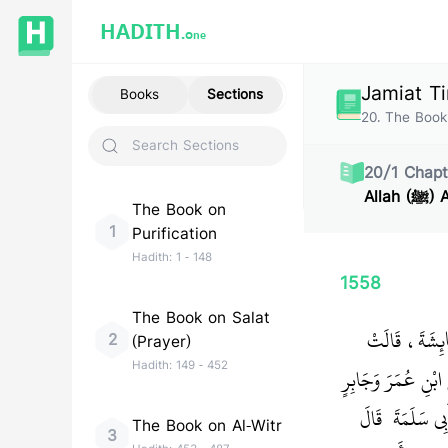
HADITH.
One
Jamiat Ti
Books
Sections
20
.
The Book
20
/
1
Chapt
Al
The Book on
1
Purification
Hadith:
1
-
148
1558
The Book on Salat
ائِشَةَ، قَالَتْ
2
(Prayer)
Hadith:
149
-
452
ِ ابْنِ عُمَرَ وَجَابِرٍ
 سَلَمَةَ ‏‏ قَالَ
The Book on Al-Witr
3