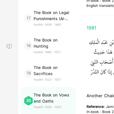
In-book : Book 2
English translati
The Book on Legal
17
Punishments (Al-
Hudud)
Hadith:
1439
-
1485
1561
بْنِ عَبْدِ الْمَلِكِ
The Book on
18
Hunting
َى هَذَا حَدِيثٌ
Hadith:
1486
-
1521
أَصْحَابِ النَّبِيِّ
The Book on
ذَا كَانَ النَّذْرُ
19
Sacrifices
Hadith:
1522
-
1557
The Book on Vows
Another Chain
20
and Oaths
Reference:
Jami
Hadith:
1558
-
1583
In-book : Book 2