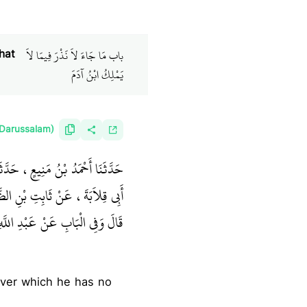
باب مَا جَاءَ لاَ نَذْرَ فِيمَا لاَ
hat
يَمْلِكُ ابْنُ آدَمَ ‏
(Darussalam)
حَدَّثَنَا أَحْمَدُ بْنُ مَنِيعٍ، حَدّ
أَبِي قِلاَبَةَ، عَنْ ثَابِتِ بْنِ 
قَالَ وَفِي الْبَابِ عَنْ عَبْدِ اللّ