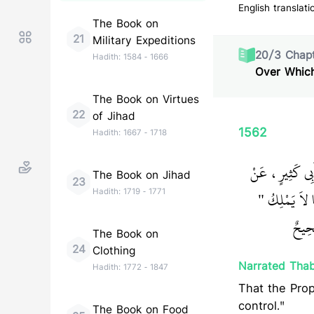
English translati
The Book on
21
Military Expeditions
20
/
3
Chapt
Hadith:
1584
-
1666
Over Whic
The Book on Virtues
22
of Jihad
1562
Hadith:
1667
-
1718
َبِي كَثِيرٍ، عَنْ
The Book on Jihad
23
Hadith:
1719
-
1771
َا لاَ يَمْلِكُ ‏
‏ ‏‏
ِيحٌ ‏‏
The Book on
24
Clothing
Narrated Thab
Hadith:
1772
-
1847
That the Prophet (ﷺ) said: "It is not for a person to vow about t
control."
The Book on Food