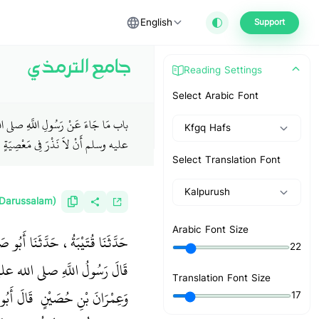
English
Support
جامع الترمذي
Reading Settings
Select Arabic Font
باب مَا جَاءَ عَنْ رَسُولِ اللَّهِ صلى ال
Kfgq Hafs
عليه وسلم أَنْ لاَ نَذْرَ فِي مَعْصِيَةٍ
Select Translation Font
Kalpurush
(Darussalam)
Arabic Font Size
حَدَّثَنَا قُتَيْبَةُ، حَدَّثَنَا أَ
22
قَالَ رَسُولُ اللَّهِ صلى الله ع
Translation Font Size
وَعِمْرَانَ بْنِ حُصَيْنٍ ‏‏ قَالَ أَبُ
17