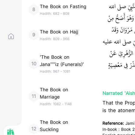
نَّبِيِّ صلى الله
The Book on Fasting
8
Hadith:
682
-
808
َهُوَ أَصَحُّ مِنْ
مَرْوَانَ وَقَدْ
The Book on Hajj
9
نَّبِيِّ صلى الله عليه
Hadith:
809
-
966
ِ الزُّهْرِيِّ عَنْ
'The Book on
ْرَ فِي مَعْصِيَةٍ
10
Jana''''iz (Funerals)'
Hadith:
967
-
1081
The Book on
Narrated 'Aish
11
Marriage
That the Prophet (ﷺ) said: "There is no vowing in disobedience to
Hadith:
1082
-
1148
is the atonem
The Book on
Reference:
Jami
12
Suckling
In-book : Book 2