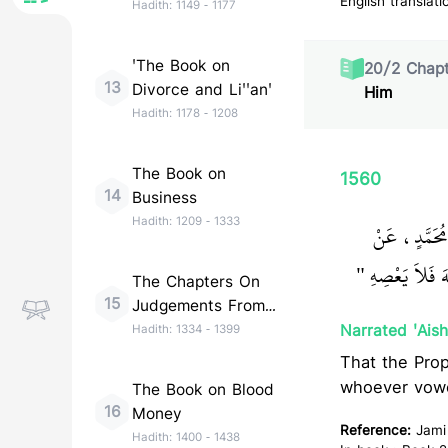
English translati
Hadith:
1149
-
1177
'The Book on
20
/
2
Chapt
13
Divorce and Li''an'
Him
Hadith:
1178
-
1208
The Book on
1560
14
Business
Hadith:
1209
-
1333
مُحَمَّدٍ، عَنْ
َّهَ فَلاَ يَعْصِهِ ‏
‏ ‏‏
The Chapters On
15
Judgements From
The Messenger of
Narrated 'Aish
Hadith:
1334
-
1399
Allah
That the Prophet (ﷺ) said: "Whoever vowed to obey Allah, then 
whoever vowe
The Book on Blood
16
Money
Reference:
Jami
Hadith:
1400
-
1438