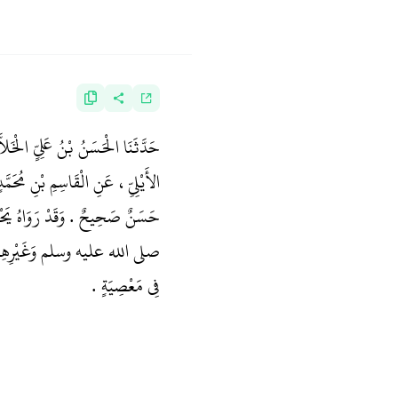
حَدَّثَنَا الْحَسَنُ بْنُ عَلِيٍّ الْخَل
الأَيْلِيِّ، عَنِ الْقَاسِمِ بْنِ مُ
حَسَنٌ صَحِيحٌ ‏.‏ وَقَدْ رَوَاهُ يَحْيَ
صلى الله عليه وسلم وَغَيْرِهِمْ وَبِهِ 
فِي مَعْصِيَةٍ ‏.‏