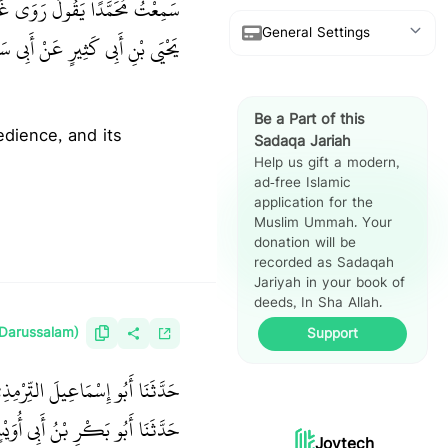
سَمِعْتُ مُحَمَّدًا يَقُولُ رَوَى غَيْ
General Settings
يَحْيَى بْنِ أَبِي كَثِيرٍ عَنْ أَبِي 
Show Arabic
Be a Part of this
Show Translation
Sadaqa Jariah
Help us gift a modern,
Show Reference
ad-free Islamic
application for the
Hadith Split
Muslim Ummah. Your
View
donation will be
recorded as Sadaqah
Jariyah in your book of
deeds, In Sha Allah.
(Darussalam)
Support
حَدَّثَنَا أَبُو إِسْمَاعِيلَ التِّرْم،
حَدَّثَنَا أَبُو بَكْرِ بْنُ أَبِي أُ،
Joytech