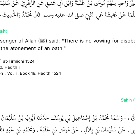
رُ وَاحِدٍ مِنْهُمْ مُوسَى بْنُ عُقْبَةَ وَابْنُ أَبِي عَتِيقٍ عَنِ الزُّهْرِيِّ عَنْ سُلَيْمَا
سَلَمَةَ عَنْ عَائِشَةَ عَنِ النَّبِيِّ صلى الله عليه وسلم ‏‏ قَالَ مُحَمَّدٌ وَالْحَدِيثُ هُو
ah:
 "There is no vowing for disobedience, and its
 the atonement of an oath."
` at-Tirmidhi 1524
0, Hadith 1
on : Vol. 1, Book 18, Hadith 1524
Sahih 
ِذِيُّ، - وَاسْمُهُ مُحَمَّدُ بْنُ إِسْمَاعِيلَ بْنِ يُوسُفَ حَدَّثَنَا أَيُّوبُ بْنُ سُلَيْمَان
وَيْسٍ، عَنْ سُلَيْمَانَ بْنِ بِلاَلٍ، عَنْ مُوسَى بْنِ عُقْبَةَ، وَمُحَمَّدِ بْنِ عَبْدِ اللّ