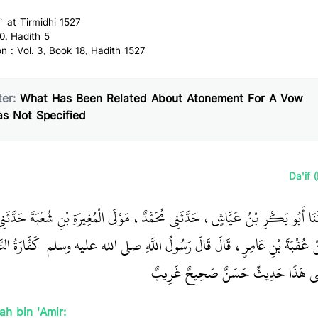
` at-Tirmidhi 1527
0, Hadith 5
on : Vol. 3, Book 18, Hadith 1527
er:
What Has Been Related About Atonement For A Vow
s Not Specified
Da'if 
َنَا أَبُو بَكْرِ بْنُ عَيَّاشٍ، حَدَّثَنِي مُحَمَّدٌ، مَوْلَى الْمُغِيرَةِ بْنِ شُعْبَةَ حَدَّثَ
َنْ عُقْبَةَ بْنِ عَامِرٍ، قَالَ قَالَ رَسُولُ اللَّهِ صلى الله عليه وسلم ‏
‏ كَفَّارَةُ النّ
ِيسَى هَذَا حَدِيثٌ حَسَنٌ صَحِيحٌ غَرِيبٌ ‏‏
ah bin 'Amir: