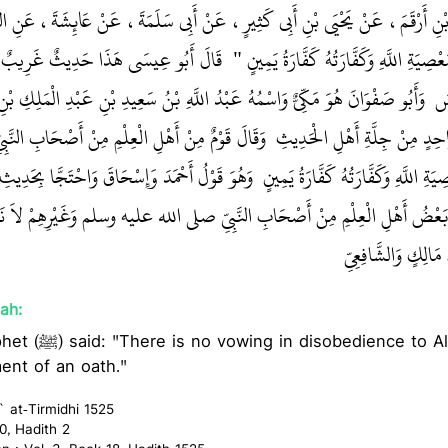
ْنِ أَرْقَمَ، عَنْ يَحْيَى بْنِ أَبِي كَثِيرٍ، عَنْ أَبِي سَلَمَةَ، عَنْ عَائِشَةَ، عَنِ ال
َعْصِيَةِ اللَّهِ وَكَفَّارَتُهُ كَفَّارَةُ يَمِينٍ ‏
‏ ‏‏ قَالَ أَبُو عِيسَى هَذَا حَدِيثٌ غَرِيبٌ و
 وَأَبُو صَفْوَانَ هُوَ مَكِّيٌّ وَاسْمُهُ عَبْدُ اللَّهِ بْنُ سَعِيدِ بْنِ عَبْدِ الْمَلِكِ بْنِ 
َاحِدٍ مِنْ جِلَّةِ أَهْلِ الْحَدِيثِ ‏‏ وَقَالَ قَوْمٌ مِنْ أَهْلِ الْعِلْمِ مِنْ أَصْحَابِ ال
ِ اللَّهِ وَكَفَّارَتُهُ كَفَّارَةُ يَمِينٍ ‏‏ وَهُوَ قَوْلُ أَحْمَدَ وَإِسْحَاقَ وَاحْتَجَّا بِحَدِيث
لَ بَعْضُ أَهْلِ الْعِلْمِ مِنْ أَصْحَابِ النَّبِيِّ صلى الله عليه وسلم وَغَيْرِهِمْ لاَ نَذ
مَالِكٍ وَالشَّافِعِيِّ ‏‏
ah:
 Allah, and its atonement
ent of an oath."
` at-Tirmidhi 1525
0, Hadith 2