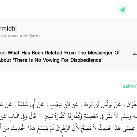
rmidhi
 on Vows and Oaths
له
er:
What Has Been Related From The Messenger Of
lah (ﷺ) About 'There Is No Vowing For Disobedience'
Sahih 
بُو صَفْوَانَ، عَنْ يُونُسَ بْنِ يَزِيدَ، عَنِ ابْنِ شِهَابٍ، عَنْ أَبِي سَلَمَةَ، عَنْ عَ
ليه وسلم ‏
‏ لاَ نَذْرَ فِي مَعْصِيَةٍ وَكَفَّارَتُهُ كَفَّارَةُ يَمِينٍ ‏"
‏ ‏‏ قَالَ وَفِي الْبَابِ عَن
و عِيسَى هَذَا حَدِيثٌ لاَ يَصِحُّ لأَنَّ الزُّهْرِيَّ لَمْ يَسْمَعْ هَذَا الْحَدِيثَ مِنْ أَبِي