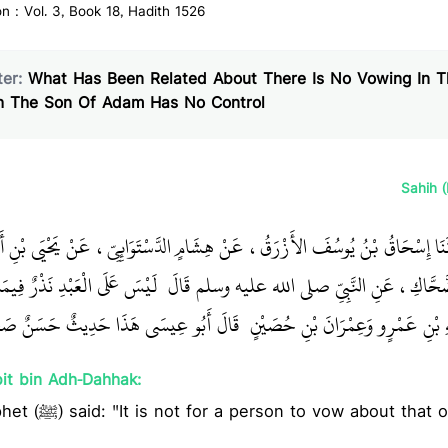
on : Vol. 3, Book 18, Hadith 1526
er:
What Has Been Related About There Is No Vowing In T
h The Son Of Adam Has No Control
Sahih 
َثَنَا إِسْحَاقُ بْنُ يُوسُفَ الأَزْرَقُ، عَنْ هِشَامٍ الدَّسْتَوَائِيِّ، عَنْ يَحْيَى بْنِ أ
الضَّحَّاكِ، عَنِ النَّبِيِّ صلى الله عليه وسلم قَالَ ‏
‏ لَيْسَ عَلَى الْعَبْدِ نَذْرٌ فِيم"
َهِ بْنِ عَمْرٍو وَعِمْرَانَ بْنِ حُصَيْنٍ ‏‏ قَالَ أَبُو عِيسَى هَذَا حَدِيثٌ حَسَنٌ صَح
it bin Adh-Dahhak:
hat over which he has no