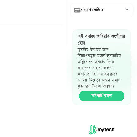
সাধারণ সেটিংস
আরবি দেখান
এই সদাকা জারিয়ায় অংশীদার
অনুবাদ দেখান
হোন
মুসলিম উম্মাহর জন্য
রেফারেন্স দেখান
বিজ্ঞাপনমুক্ত মডার্ন ইসলামিক
এপ্লিকেশন উপহার দিতে
হাদিস পাশাপাশি
আমাদের সাহায্য করুন।
দেখান
আপনার এই দান সদাকায়ে
জারিয়া হিসেবে আমল নামায়
যুক্ত হবে ইন শা আল্লাহ।
সাপোর্ট করুন
Joytech