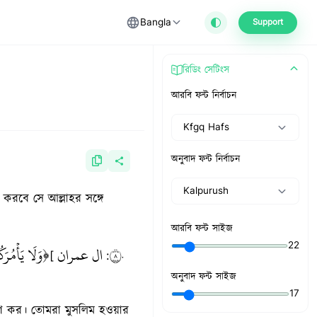
Bangla
Support
রিডিং সেটিংস
আরবি ফন্ট নির্বাচন
Kfgq Hafs
অনুবাদ ফন্ট নির্বাচন
Kalpurush
 করবে সে আল্লাহর সঙ্গে
আরবি ফন্ট সাইজ
22
وَلَا يَأۡمُرَكُ ﴾
ال عمران
٨٠
[
:
অনুবাদ ফন্ট সাইজ
17
হণ কর। তোমরা মুসলিম হওয়ার