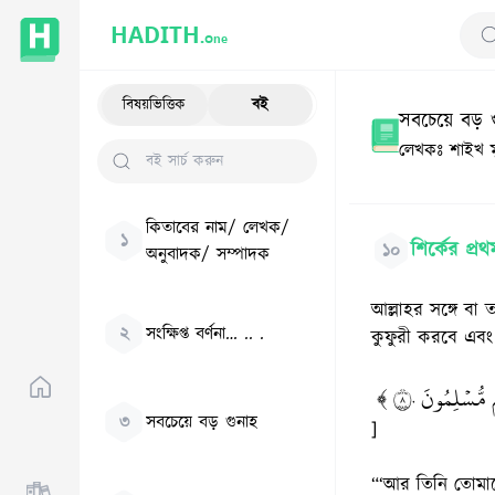
HADITH.
One
Se
বিষয়ভিত্তিক
বই
সবচেয়ে বড় গ
লেখকঃ
শাইখ 
কিতাবের নাম/ লেখক/
১
শির্কের প্রথ
১০
অনুবাদক/ সম্পাদক
আল্লাহর সঙ্গে বা
২
সংক্ষিপ্ত বর্ণনা… .. .
কুফুরী করবে এবং 
﴿ مُّسۡلِمُونَ ٨٠
৩
সবচেয়ে বড় গুনাহ
]
“‘আর তিনি তোমাদ