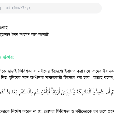
arch Hadith/Books
ুনাহ
মুহাম্মাদ ইবন আহমদ আল-আম্মারী
ম প্রকার:
 তাঁকে ছাড়াই ফিরিশতা বা নবীদের উদ্দেশ্যে ইবাদত করা। যে তাদের ইবাদত
নিজ মুনিবের সঙ্গে অংশীদার সাব্যস্তকারী হিসেবে গন্য হবে। আল্লাহ বলেন,
مۡ أَن تَتَّخِذُواْ ٱلۡمَلَٰٓئِكَةَ وَٱلنَّبِيِّ‍ۧنَ أَرۡبَابًاۗ أَيَأۡمُرُكُم بِٱلۡكُفۡرِ بَعۡدَ إِذۡ أَنتُم
েরকে নির্দেশ করেন না যে, তোমরা ফিরিশতা ও নবীদেরকে রব রূপে গ্র