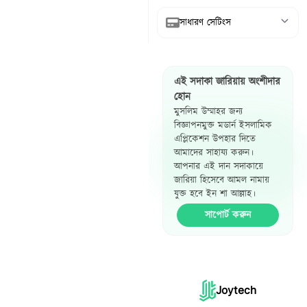
সাধারণ সেটিংস
আরবি দেখান
এই সদাকা জারিয়ায় অংশীদার
অনুবাদ দেখান
হোন
মুসলিম উম্মাহর জন্য
রেফারেন্স দেখান
বিজ্ঞাপনমুক্ত মডার্ন ইসলামিক
এপ্লিকেশন উপহার দিতে
হাদিস পাশাপাশি
আমাদের সাহায্য করুন।
দেখান
আপনার এই দান সদাকায়ে
জারিয়া হিসেবে আমল নামায়
যুক্ত হবে ইন শা আল্লাহ।
সাপোর্ট করুন
Joytech