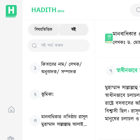
HADITH.
One
Se
বিষয়ভিত্তিক
বই
মানবাধিকার প্
লেখকঃ
ড. মোহ
কিতাবের নাম/ লেখক/
১
স্বাধীনভাব
৭
অনুবাদক/ সম্পাদক
মুহাম্মাদ সাল্লাল্লা
২
ভূমিকা:
স্বাধীনভাবে চলাচ
রাষ্ট্রে বসবাসের অধ
বিশ্বাসী ছিল। রাসূ
মানবাধিকার প্রতিষ্ঠায় রাসূল
মানুষের চলাচল ও
৩
মুহাম্মাদ সাল্লাল্লাহু আলাইহি
ওয়াসাল্লাম