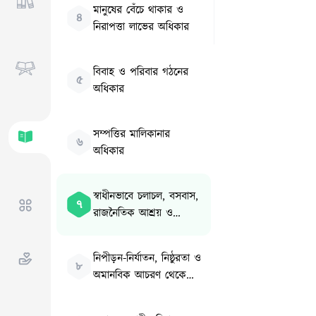
মানুষের বেঁচে থাকার ও
৪
নিরাপত্তা লাভের অধিকার
বিবাহ ও পরিবার গঠনের
৫
অধিকার
সম্পত্তির মালিকানার
৬
অধিকার
স্বাধীনভাবে চলাচল, বসবাস,
৭
রাজনৈতিক আশ্রয় ও
নাগরিকত্ব লাভের অধিকার
নিপীড়ন-নির্যাতন, নিষ্ঠুরতা ও
৮
অমানবিক আচরণ থেকে
মুক্তি লাভের অধিকার