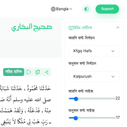
Bangla
Support
صحيح البخاري
রিডিং সেটিংস
আরবি ফন্ট নির্বাচন
Kfgq Hafs
অনুবাদ ফন্ট নির্বাচন
সহিহ হাদিস
Kalpurush
حَدَّثَنَا مَحْمُودٌ، حَدَّثَنَا شَبَا
আরবি ফন্ট সাইজ
صلى الله عليه وسلم أَنَّهُ صَلَّى صَلا
22
مِنْهُ، فَذَعَتُّهُ، وَلَقَدْ هَمَمْتُ أ
অনুবাদ ফন্ট সাইজ
17
ـ رَبِّ هَبْ لِي مُلْكًا لاَ يَنْبَغِي لأَ