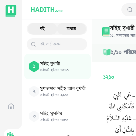
HADITH.
One
Sear
সহিহ বুখারী
বই
অধ্যায়
২১
.
সালাতের সাথে
২
/
১০
পরিচ্
সহিহ বুখারী
১
সর্বমোট হাদিসঃ
৭৫৬৩
১২১০
মুখতাসার সহীহ আল-বুখারী
২
عَنِ النَّبِيِّ
সর্বমোট হাদিসঃ
২২৩০
أَمْكَنَنِي اللَّهُ
সহিহ মুসলিম
ـ عَلَيْهِ السَّلاَمُ
৩
সর্বমোট হাদিসঃ
৭৪৫৩
بِالذَّالِ أَىْ