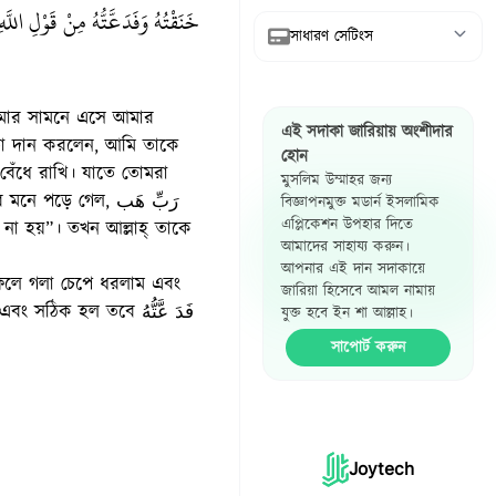
خَنَقْتُهُ وَفَدَعَّتُّهُ مِنْ قَوْلِ اللَّه
সাধারণ সেটিংস
আরবি দেখান
 আমার সামনে এসে আমার
এই সদাকা জারিয়ায় অংশীদার
অনুবাদ দেখান
তা দান করলেন, আমি তাকে
হোন
 বেঁধে রাখি। যাতে তোমরা
মুসলিম উম্মাহর জন্য
রেফারেন্স দেখান
ে গেল, رَبِّ هَب
বিজ্ঞাপনমুক্ত মডার্ন ইসলামিক
এপ্লিকেশন উপহার দিতে
হাদিস পাশাপাশি
আমাদের সাহায্য করুন।
দেখান
আপনার এই দান সদাকায়ে
জারিয়া হিসেবে আমল নামায়
যুক্ত হবে ইন শা আল্লাহ।
সাপোর্ট করুন
Joytech