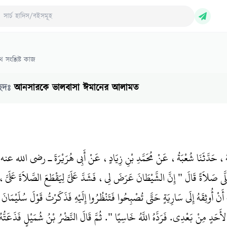
ch Hadith/Books
 সংশ্লিষ্ট কাজ
ছেদঃ
আনসারকে ভালবাসা ঈমানের আলামত
بَةُ، حَدَّثَنَا شُعْبَةُ، عَنْ مُحَمَّدِ بْنِ زِيَادٍ، عَنْ أَبِي هُرَيْرَةَ ـ رضى الله عنه ـ 
َةً قَالَ ‏"‏ إِنَّ الشَّيْطَانَ عَرَضَ لِي، فَشَدَّ عَلَىَّ لِيَقْطَعَ الصَّلاَةَ عَلَىَّ، فَ
َنْ أُوثِقَهُ إِلَى سَارِيَةٍ حَتَّى تُصْبِحُوا فَتَنْظُرُوا إِلَيْهِ فَذَكَرْتُ قَوْلَ سُلَيْمَانَ 
حَدٍ مِنْ بَعْدِي‏.‏ فَرَدَّهُ اللَّهُ خَاسِيًا ‏"‏‏.‏ ثُمَّ قَالَ النَّضْرُ بْنُ شُمَيْلٍ فَذَعَتُّهُ 