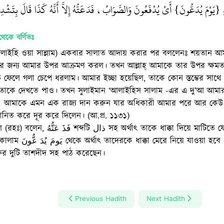
ِ ‏{‏يَوْمَ يُدَعُّونَ‏}‏ أَىْ يُدْفَعُونَ وَالصَّوَابُ، فَدَعَتُّهُ إِلاَّ أَنَّهُ كَذَا قَالَ بِتَشْدِيدِ
েকে বর্ণিতঃ
াহু ‘আলাইহি ওয়া সাল্লাম) একবার সালাত আদায় করার পর বললেনঃ শয়তান
রার জন্য আমার উপর আক্রমণ করল। তখন আল্লাহ্‌ আমাকে তার উপর ক্ষম
িতে ফেলে গলা চেপে ধরলাম। আমার ইচ্ছা হয়েছিল, তাকে কোন স্তম্ভের সাথে
াকে দেখতে পাও। তখন সুলাইমান ‘আলাইহিস সালাম -এর এ দু’আ আমার মনে পড়
নিত করে দূর করে দিলেন। (আ.প্র. ১১৩১)
অর্থাৎ তাকে ধাক্কা দিয়ে মাটিতে ফেলে গলা চেপে ধরলাম এবং
ع ও ت অক্ষর দুটি তাশদীদ সহ পাঠ করেছেন।
Previous Hadith
Next Hadith