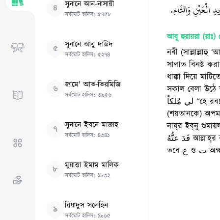
সুনানে আন-নাসায়ী
 الْعَيْنِ وَالتَّاءِ‏.‏
৪
সর্বমোট হাদিসঃ
৫৭৫৮
আবূ হুরায়রা (রাঃ)
থ
সুনানে আবু দাউদ
৫
নবী (সাল্লাল্ল
সর্বমোট হাদিসঃ
৫২৭৪
সালাত বিনষ্ট ক
ধাক্কা দিয়ে মাট
জামে' আত-তিরমিজি
৬
সকাল বেলা উঠে ত
সর্বমোট হাদিসঃ
৩৯৫৬
لي مُلكاً “হে রব! আমাকে এমন এক রাজ্য দান করুন যার অধিকারী আমার পরে আর কেউ না হয়”। তখন আল্লাহ্‌ তাকে
(শয়তানকে) অপমা
সুনানে ইবনে মাজাহ
নায্‌র ইব্‌নু শুমায়ল (রহঃ) বলেন, فَذَ عَتُّهُ শব্দটি ذال সহ 
৭
সর্বমোট হাদিসঃ
৪৩৪১
فَدَ عتُّهُ আল্লাহ্‌র কালাম يَومَ يُدَ عُّونَ থেকে অর্থাৎ তাদেরকে ধাক্কা মেরে নিয়ে যাওয়া হবে এবং সঠিক হল তবে فَدَ عَّتُّهُ
তবে 
মুয়াত্তা ইমাম মালিক
৮
সর্বমোট হাদিসঃ
১৮৩২
রিয়াদুস সলেহিন
৯
সর্বমোট হাদিসঃ
১৯০৫