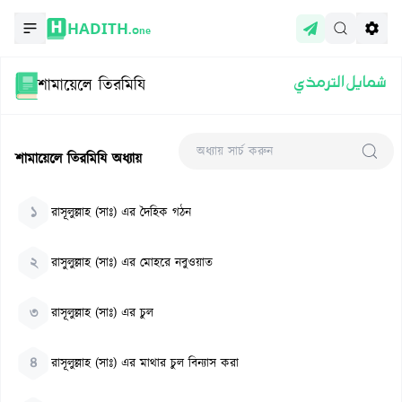
HADITH.
One
শামায়েলে তিরমিযি
شمايل الترمذي
শামায়েলে তিরমিযি
অধ্যায়
১
রাসূলুল্লাহ (সাঃ) এর দৈহিক গঠন
২
রাসুলুল্লাহ (সাঃ) এর মোহরে নবুওয়াত
৩
রাসূলুল্লাহ (সাঃ) এর চুল
৪
রাসূলুল্লাহ (সাঃ) এর মাথার চুল বিন্যাস করা