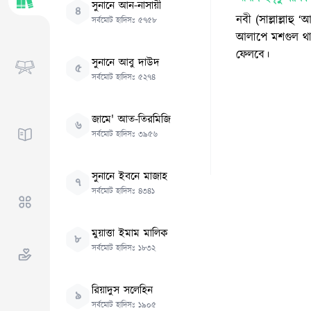
সুনানে আন-নাসায়ী
৪
নবী (সাল্লাল্লা
সর্বমোট হাদিসঃ
৫৭৫৮
আলাপে মশগুল থাক
ফেলবে।
সুনানে আবু দাউদ
৫
সর্বমোট হাদিসঃ
৫২৭৪
জামে' আত-তিরমিজি
৬
সর্বমোট হাদিসঃ
৩৯৫৬
সুনানে ইবনে মাজাহ
৭
সর্বমোট হাদিসঃ
৪৩৪১
মুয়াত্তা ইমাম মালিক
৮
সর্বমোট হাদিসঃ
১৮৩২
রিয়াদুস সলেহিন
৯
সর্বমোট হাদিসঃ
১৯০৫