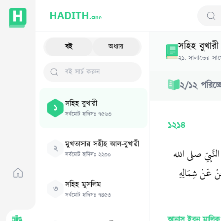
HADITH.
One
Sear
সহিহ বুখারী
বই
অধ্যায়
২১
.
সালাতের সাথে
২
/
১২
পরিচ্
সহিহ বুখারী
১
সর্বমোট হাদিসঃ
৭৫৬৩
১২১৪
মুখতাসার সহীহ আল-বুখারী
২
النَّبِيِّ صلى الله
সর্বমোট হাদিসঃ
২২৩০
ِنْ عَنْ شِمَالِهِ
সহিহ মুসলিম
৩
সর্বমোট হাদিসঃ
৭৪৫৩
আনাস ইব্‌নু মালিক