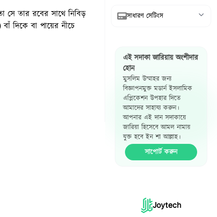
 তো সে তার রবের সাথে নিবিড়
সাধারণ সেটিংস
বাঁ দিকে বা পায়ের নীচে
আরবি দেখান
এই সদাকা জারিয়ায় অংশীদার
অনুবাদ দেখান
হোন
মুসলিম উম্মাহর জন্য
রেফারেন্স দেখান
বিজ্ঞাপনমুক্ত মডার্ন ইসলামিক
এপ্লিকেশন উপহার দিতে
হাদিস পাশাপাশি
আমাদের সাহায্য করুন।
দেখান
আপনার এই দান সদাকায়ে
জারিয়া হিসেবে আমল নামায়
যুক্ত হবে ইন শা আল্লাহ।
সাপোর্ট করুন
Joytech