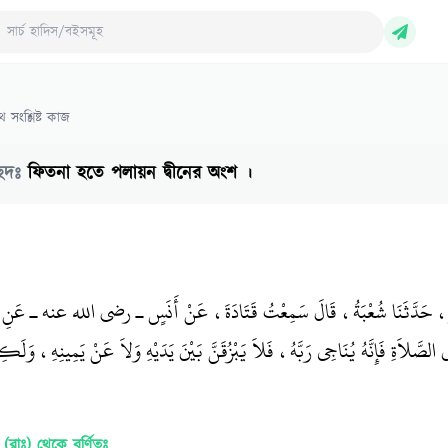
ch Hadith/Books
 সংশ্লিষ্ট কাজ
ছেদঃ
ফিতনা হতে পলায়ন দ্বীনের অংশ ।
ْدَرٌ، حَدَّثَنَا شُعْبَةُ، قَالَ سَمِعْتُ قَتَادَةَ، عَنْ أَنَسٍ ـ رضى الله عنه ـ عَنِ 
َّلاَةِ فَإِنَّهُ يُنَاجِي رَبَّهُ، فَلاَ يَبْزُقَنَّ بَيْنَ يَدَيْهِ وَلاَ عَنْ يَمِينِهِ، وَلَك
 (রাঃ)
থেকে বর্ণিতঃ