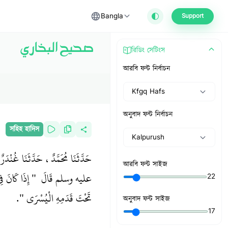
Bangla
Support
صحيح البخاري
রিডিং সেটিংস
আরবি ফন্ট নির্বাচন
Kfgq Hafs
অনুবাদ ফন্ট নির্বাচন
সহিহ হাদিস
Kalpurush
حَدَّثَنَا مُحَمَّدٌ، حَدَّثَنَا غُن
আরবি ফন্ট সাইজ
عليه وسلم قَالَ ‏ "‏ إِذَا كَانَ فِي الص
22
تَحْتَ قَدَمِهِ الْيُسْرَى ‏"‏‏.‏
অনুবাদ ফন্ট সাইজ
17