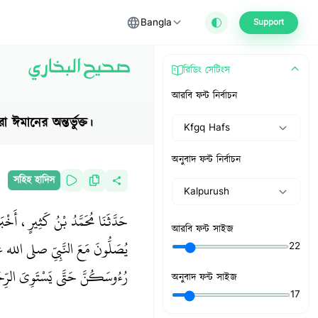
Bangla
Support
صحيح البخاري
রিডিং সেটিংস
আরবি ফন্ট নির্বাচন
 ঈমানের অন্তর্ভুক্ত।
Kfgq Hafs
অনুবাদ ফন্ট নির্বাচন
সহিহ হাদিস
Kalpurush
حَدَّثَنَا مُحَمَّدُ بْنُ كَثِيرٍ، أ
আরবি ফন্ট সাইজ
يُصَلُّونَ مَعَ النَّبِيِّ صلى الله علي
22
رُءُوسَكُنَّ حَتَّى يَسْتَوِيَ الرِّجَ
অনুবাদ ফন্ট সাইজ
17