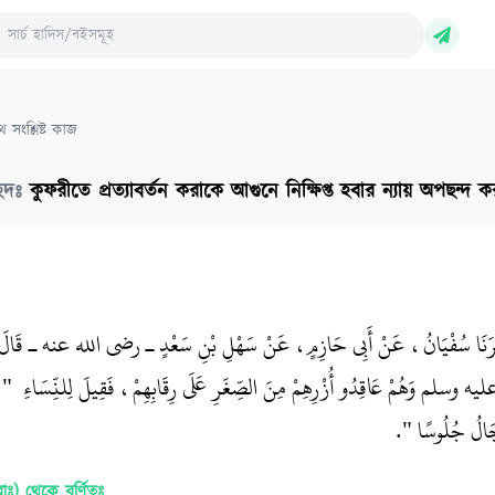
ch Hadith/Books
 সংশ্লিষ্ট কাজ
েদঃ
কুফরীতে প্রত্যাবর্তন করাকে আগুনে নিক্ষিপ্ত হবার ন্যায় অপছন্দ করা
َخْبَرَنَا سُفْيَانُ، عَنْ أَبِي حَازِمٍ، عَنْ سَهْلِ بْنِ سَعْدٍ ـ رضى الله عنه ـ قَالَ 
ه وسلم وَهُمْ عَاقِدُو أُزْرِهِمْ مِنَ الصِّغَرِ عَلَى رِقَابِهِمْ، فَقِيلَ لِلنِّسَاءِ ‏ "‏ ل
الُ جُلُوسًا ‏"‏‏.‏
রাঃ)
থেকে বর্ণিতঃ