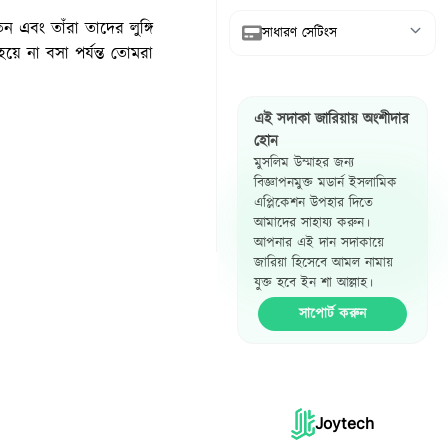
ন এবং তাঁরা তাদের লুঙ্গি
সাধারণ সেটিংস
ে না বসা পর্যন্ত তোমরা
আরবি দেখান
এই সদাকা জারিয়ায় অংশীদার
অনুবাদ দেখান
হোন
মুসলিম উম্মাহর জন্য
রেফারেন্স দেখান
বিজ্ঞাপনমুক্ত মডার্ন ইসলামিক
এপ্লিকেশন উপহার দিতে
হাদিস পাশাপাশি
আমাদের সাহায্য করুন।
দেখান
আপনার এই দান সদাকায়ে
জারিয়া হিসেবে আমল নামায়
যুক্ত হবে ইন শা আল্লাহ।
সাপোর্ট করুন
Joytech