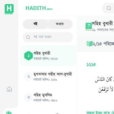
HADITH.
One
Sear
সহিহ বুখারী
বই
অধ্যায়
২১
.
সালাতের সাথে
২
/
১৪
পরিচ্ছ
সহিহ বুখারী
১
সর্বমোট হাদিসঃ
৭৫৬৩
১২১৫
মুখতাসার সহীহ আল-বুখারী
২
كَانَ النَّاسُ
সর্বমোট হাদিসঃ
২২৩০
اَ تَرْفَعْنَ
সহিহ মুসলিম
৩
সর্বমোট হাদিসঃ
৭৪৫৩
সাহ্‌ল ইব্‌নু সা‘দ (