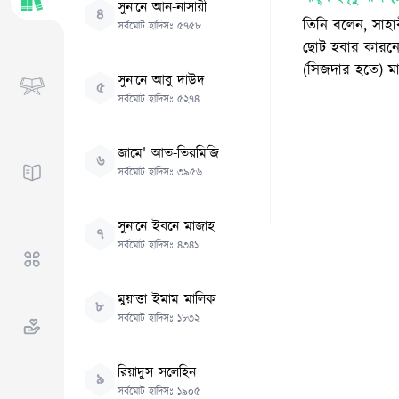
সুনানে আন-নাসায়ী
৪
তিনি বলেন, সাহাব
সর্বমোট হাদিসঃ
৫৭৫৮
ছোট হবার কারনে 
(সিজদা‌র হতে) ম
সুনানে আবু দাউদ
৫
সর্বমোট হাদিসঃ
৫২৭৪
জামে' আত-তিরমিজি
৬
সর্বমোট হাদিসঃ
৩৯৫৬
সুনানে ইবনে মাজাহ
৭
সর্বমোট হাদিসঃ
৪৩৪১
মুয়াত্তা ইমাম মালিক
৮
সর্বমোট হাদিসঃ
১৮৩২
রিয়াদুস সলেহিন
৯
সর্বমোট হাদিসঃ
১৯০৫