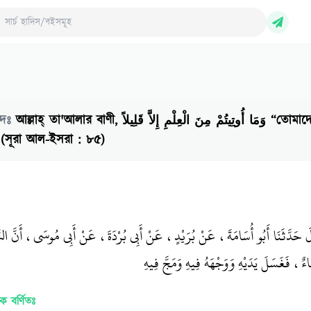
ch Hadith/Books
েদঃ
আল্লাহ্‌ তা'আলার বাণী, وَمَا أُوتِيتُمْ مِنَ الْعِلْمِ إِلاَّ قَلِيلاً “তোমাদেরকে ইল্‌ম দেওয়া হয়েছে
 (সূরা আল-ইসরা : ৮৫)
َالَ حَدَّثَنَا أَبُو أُسَامَةَ، عَنْ بُرَيْدٍ، عَنْ أَبِي بُرْدَةَ، عَنْ أَبِي مُوسَى، أَنَّ ال
 فَغَسَلَ يَدَيْهِ وَوَجْهَهُ فِيهِ وَمَجَّ فِيهِ
 বর্ণিতঃ