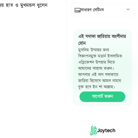
উভয় হাত ও মুখমন্ডল ধুলেন
সাধারণ সেটিংস
আরবি দেখান
এই সদাকা জারিয়ায় অংশীদার
অনুবাদ দেখান
হোন
মুসলিম উম্মাহর জন্য
রেফারেন্স দেখান
বিজ্ঞাপনমুক্ত মডার্ন ইসলামিক
এপ্লিকেশন উপহার দিতে
হাদিস পাশাপাশি
আমাদের সাহায্য করুন।
দেখান
আপনার এই দান সদাকায়ে
জারিয়া হিসেবে আমল নামায়
যুক্ত হবে ইন শা আল্লাহ।
সাপোর্ট করুন
Joytech