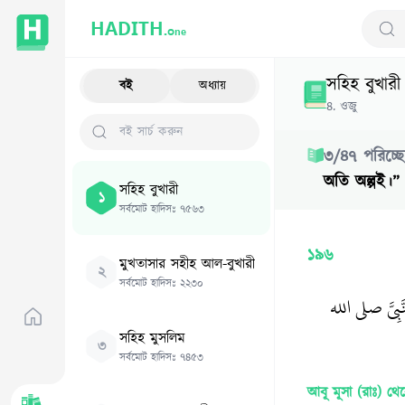
HADITH.
One
Sear
সহিহ বুখারী
বই
অধ্যায়
৪
.
ওজু
৩
/
৪৭
পরিচ্ছ
অতি অল্পই।”
সহিহ বুখারী
১
সর্বমোট হাদিসঃ
৭৫৬৩
১৯৬
মুখতাসার সহীহ আল-বুখারী
২
সর্বমোট হাদিসঃ
২২৩০
نَّبِيَّ صلى الله
সহিহ মুসলিম
৩
সর্বমোট হাদিসঃ
৭৪৫৩
আবূ মূসা (রাঃ)
থেকে