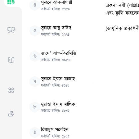
সুনানে আন-নাসায়ী
৪
একদা নবী (সাল্লা
সর্বমোট হাদিসঃ
৫৭৫৮
এবং কুলি করলে
সুনানে আবু দাউদ
(আধুনিক প্রকাশন
৫
সর্বমোট হাদিসঃ
৫২৭৪
জামে' আত-তিরমিজি
৬
সর্বমোট হাদিসঃ
৩৯৫৬
সুনানে ইবনে মাজাহ
৭
সর্বমোট হাদিসঃ
৪৩৪১
মুয়াত্তা ইমাম মালিক
৮
সর্বমোট হাদিসঃ
১৮৩২
রিয়াদুস সলেহিন
৯
সর্বমোট হাদিসঃ
১৯০৫