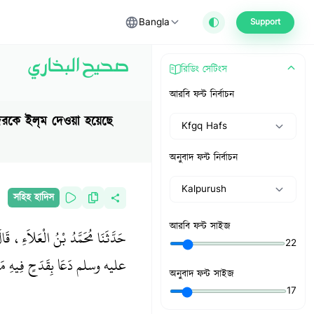
Bangla
Support
صحيح البخاري
রিডিং সেটিংস
আরবি ফন্ট নির্বাচন
Kfgq Hafs
অনুবাদ ফন্ট নির্বাচন
Kalpurush
সহিহ হাদিস
আরবি ফন্ট সাইজ
حَدَّثَنَا مُحَمَّدُ بْنُ الْعَلاَءِ، ق
22
عليه وسلم دَعَا بِقَدَحٍ فِيهِ مَاءٌ،
অনুবাদ ফন্ট সাইজ
17