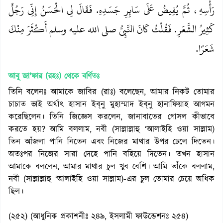
رَأْسِهِ، ثُمَّ يُفِيضُ عَلَى سَائِرِ جَسَدِهِ‏.‏ فَقَالَ لِي الْحَسَنُ إِنِّي رَجُلٌ
كَثِيرُ الشَّعَرِ‏.‏ فَقُلْتُ كَانَ النَّبِيُّ صلى الله عليه وسلم أَكْثَرَ مِنْكَ
شَعَرًا‏.‏
আবূ জা'ফার (রহঃ)
থেকে বর্ণিতঃ
তিনি বলেনঃ আমাকে জাবির (রাঃ) বলেছেন, আমার নিকট তোমার
চাচাত ভাই অর্থাৎ হাসান ইব্‌নু মুহাম্মাদ ইব্‌নু হানাফিয়াহ আগমন
করেছিলেন। তিনি জিজ্ঞেস করলেন, জানাবাতের গোসল কীভাবে
করতে হয়? আমি বললাম, নবী (সাল্লাল্লাহু ‘আলাইহি ওয়া সাল্লাম)
তিন আঁজলা পানি নিতেন এবং নিজের মাথার উপর ঢেলে দিতেন।
অতঃপর নিজের সারা দেহে পানি বহিয়ে দিতেন। তখন হাসান
আমাকে বললেন, আমার মাথার চুল খুব বেশি। আমি তাঁকে বললাম,
নবী (সাল্লাল্লাহু ‘আলাইহি ওয়া সাল্লাম)-এর চুল তোমার চেয়ে অধিক
ছিল।
(২৫২) (আধুনিক প্রকাশনীঃ ২৪৯, ইসলামী ফাউন্ডেশনঃ ২৫৪)