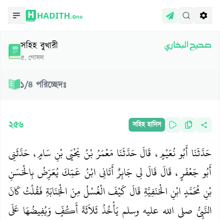
HADITH.
One
সহিহ বুখারী
صحيح البخاري
৫
.
গোসল
১
/
৪
পরিচ্ছেদঃ
২৫৬
সহিহ হাদিস
حَدَّثَنَا أَبُو نُعَيْمٍ، قَالَ حَدَّثَنَا مَعْمَرُ بْنُ يَحْيَى بْنِ سَامٍ، حَدَّثَنِي
أَبُو جَعْفَرٍ، قَالَ قَالَ لِي جَابِرٌ أَتَانِي ابْنُ عَمِّكَ يُعَرِّضُ بِالْحَسَنِ
بْنِ مُحَمَّدٍ ابْنِ الْحَنَفِيَّةِ قَالَ كَيْفَ الْغُسْلُ مِنَ الْجَنَابَةِ فَقُلْتُ كَانَ
النَّبِيُّ صلى الله عليه وسلم يَأْخُذُ ثَلاَثَةَ أَكُفٍّ وَيُفِيضُهَا عَلَى