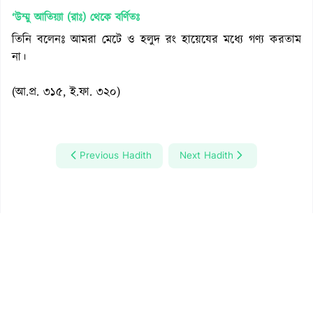
‘উম্মু আতিয়্যা (রাঃ)
থেকে বর্ণিতঃ
তিনি বলেনঃ আমরা মেটে ও হলুদ রং হায়েযের মধ্যে গণ্য করতাম
না।
(আ.প্র. ৩১৫, ই.ফা. ৩২০)
Previous Hadith
Next Hadith