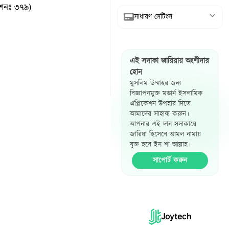
েশনঃ ৩৭৯)
সাধারণ সেটিংস
আরবি দেখান
এই সদাকা জারিয়ায় অংশীদার
অনুবাদ দেখান
হোন
মুসলিম উম্মাহর জন্য
রেফারেন্স দেখান
বিজ্ঞাপনমুক্ত মডার্ন ইসলামিক
এপ্লিকেশন উপহার দিতে
হাদিস পাশাপাশি
আমাদের সাহায্য করুন।
দেখান
আপনার এই দান সদাকায়ে
জারিয়া হিসেবে আমল নামায়
যুক্ত হবে ইন শা আল্লাহ।
সাপোর্ট করুন
Joytech