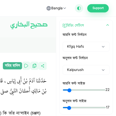
Bangla
Support
صحيح البخاري
রিডিং সেটিংস
আরবি ফন্ট নির্বাচন
Kfgq Hafs
অনুবাদ ফন্ট নির্বাচন
সহিহ হাদিস
Kalpurush
حَدَّثَنَا آدَمُ بْنُ أَبِي إِيَاسٍ، قَ
আরবি ফন্ট সাইজ
بْنَ مَالِكٍ أَكَانَ النَّبِيُّ صلى ا
22
অনুবাদ ফন্ট সাইজ
17
) কি তাঁর না‘লাইন (চপ্পল)