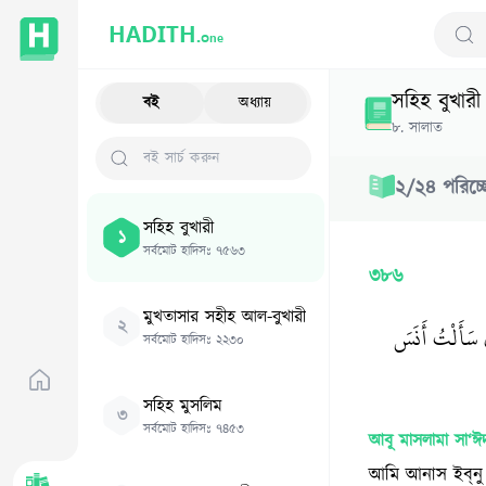
HADITH.
One
Sear
সহিহ বুখারী
বই
অধ্যায়
৮
.
সালাত
২
/
২৪
পরিচ্
সহিহ বুখারী
১
সর্বমোট হাদিসঃ
৭৫৬৩
৩৮৬
মুখতাসার সহীহ আল-বুখারী
২
لَ سَأَلْتُ أَنَسَ
সর্বমোট হাদিসঃ
২২৩০
সহিহ মুসলিম
৩
সর্বমোট হাদিসঃ
৭৪৫৩
আবূ মাসলামা সা‘ঈদ
আমি আনাস ইব্‌নু 