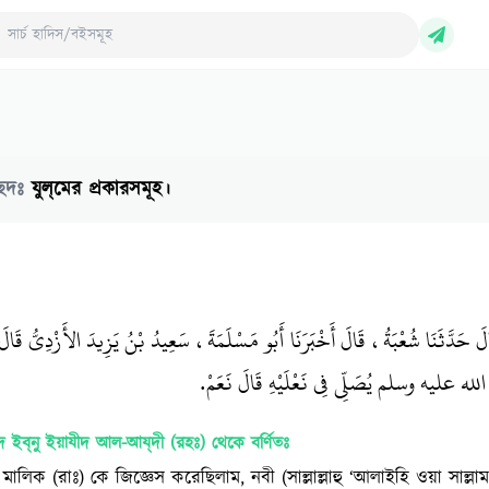
ch Hadith/Books
ছেদঃ
যুল্‌মের প্রকারসমূহ।
الَ حَدَّثَنَا شُعْبَةُ، قَالَ أَخْبَرَنَا أَبُو مَسْلَمَةَ، سَعِيدُ بْنُ يَزِيدَ الأَزْدِيُّ قَا
لله عليه وسلم يُصَلِّي فِي نَعْلَيْهِ قَالَ نَعَمْ‏.‏
 ইব্‌নু ইয়াযীদ আল-আয্‌দী (রহঃ)
থেকে বর্ণিতঃ
মালিক (রাঃ) কে জিজ্ঞেস করেছিলাম, নবী (সাল্লাল্লাহু ‘আলাইহি ওয়া সাল্লাম