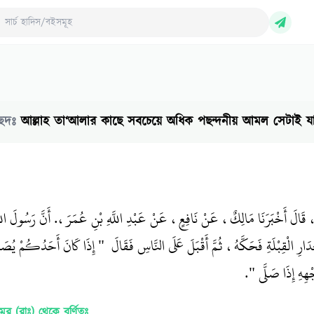
ch Hadith/Books
ছেদঃ
আল্লাহ তা‘আলার কাছে সবচেয়ে অধিক পছন্দনীয় আমল সেটাই য
، قَالَ أَخْبَرَنَا مَالِكٌ، عَنْ نَافِعٍ، عَنْ عَبْدِ اللَّهِ بْنِ عُمَرَ،‏.‏ أَنَّ رَسُولَ 
لْقِبْلَةِ فَحَكَّهُ، ثُمَّ أَقْبَلَ عَلَى النَّاسِ فَقَالَ ‏ "‏ إِذَا كَانَ أَحَدُكُمْ يُصَ
هِهِ إِذَا صَلَّى ‏"‏‏.‏
‘উমর (রাঃ)
থেকে বর্ণিতঃ