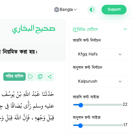
Bangla
Support
صحيح البخاري
রিডিং সেটিংস
আরবি ফন্ট নির্বাচন
া নিয়মিত করা হয়।
Kfgq Hafs
অনুবাদ ফন্ট নির্বাচন
সহিহ হাদিস
Kalpurush
حَدَّثَنَا عَبْدُ اللَّهِ بْنُ يُوسُفَ
আরবি ফন্ট সাইজ
عليه وسلم رَأَى بُصَاقًا فِي جِدَارِ ا
22
قِبَلَ وَجْهِهِ، فَإِنَّ اللَّهَ قِبَلَ وَجْ
অনুবাদ ফন্ট সাইজ
17