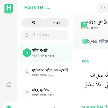
HADITH.
One
Sear
সহিহ বুখারী
বই
অধ্যায়
৮
.
সালাত
২
/
৩৩
পরিচ্
সহিহ বুখারী
১
সর্বমোট হাদিসঃ
৭৫৬৩
৪০৬
মুখতাসার সহীহ আল-বুখারী
২
اللَّهِ صلى الله
সর্বমোট হাদিসঃ
২২৩০
لِّي، فَلاَ يَبْصُقْ
সহিহ মুসলিম
৩
সর্বমোট হাদিসঃ
৭৪৫৩
‘আবদুল্লাহ্‌ ইব্‌নু 