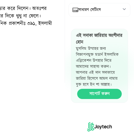
পরিষ্কার করে দিলেন। অতঃপর
সাধারণ সেটিংস
দিকে থুথু না ফেলে।
িক প্রকাশনীঃ ৩৯১, ইসলামী
আরবি দেখান
এই সদাকা জারিয়ায় অংশীদার
অনুবাদ দেখান
হোন
মুসলিম উম্মাহর জন্য
রেফারেন্স দেখান
বিজ্ঞাপনমুক্ত মডার্ন ইসলামিক
এপ্লিকেশন উপহার দিতে
হাদিস পাশাপাশি
আমাদের সাহায্য করুন।
দেখান
আপনার এই দান সদাকায়ে
জারিয়া হিসেবে আমল নামায়
যুক্ত হবে ইন শা আল্লাহ।
সাপোর্ট করুন
Joytech