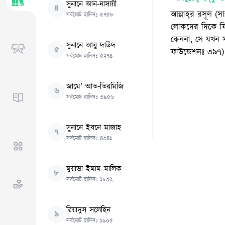
সুনানে আন-নাসায়ী
৪
আল্লাহ্‌র রসূল (
সর্বমোট হাদিসঃ
৫৭৫৮
লোকদের দিকে ফি
কেননা, সে যখন 
সুনানে আবু দাউদ
৫
ফাউন্ডেশনঃ ৩৯৭)
সর্বমোট হাদিসঃ
৫২৭৪
জামে' আত-তিরমিজি
৬
সর্বমোট হাদিসঃ
৩৯৫৬
সুনানে ইবনে মাজাহ
৭
সর্বমোট হাদিসঃ
৪৩৪১
মুয়াত্তা ইমাম মালিক
৮
সর্বমোট হাদিসঃ
১৮৩২
রিয়াদুস সলেহিন
৯
সর্বমোট হাদিসঃ
১৯০৫