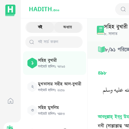
HADITH.
One
Sear
সহিহ বুখারী
বই
অধ্যায়
৮
.
সালাত
৮
/
৯১
পরিচ্
সহিহ বুখারী
১
সর্বমোট হাদিসঃ
৭৫৬৩
৪৯৮
মুখতাসার সহীহ আল-বুখারী
২
صلى الله عليه وسلم
সর্বমোট হাদিসঃ
২২৩০
সহিহ মুসলিম
৩
সর্বমোট হাদিসঃ
৭৪৫৩
আবদুল্লাহ্‌ ইব্‌নু উ
নবী (সাল্লাল্লা