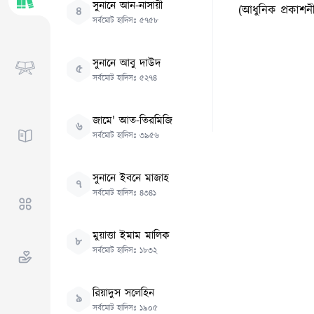
সুনানে আন-নাসায়ী
(আধুনিক প্রকাশন
৪
সর্বমোট হাদিসঃ
৫৭৫৮
সুনানে আবু দাউদ
৫
সর্বমোট হাদিসঃ
৫২৭৪
জামে' আত-তিরমিজি
৬
সর্বমোট হাদিসঃ
৩৯৫৬
সুনানে ইবনে মাজাহ
৭
সর্বমোট হাদিসঃ
৪৩৪১
মুয়াত্তা ইমাম মালিক
৮
সর্বমোট হাদিসঃ
১৮৩২
রিয়াদুস সলেহিন
৯
সর্বমোট হাদিসঃ
১৯০৫