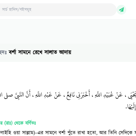
ch Hadith/Books
ছেদঃ
বর্শা সামনে রেখে সালাত আদায়
ا يَحْيَى، عَنْ عُبَيْدِ اللَّهِ، أَخْبَرَنِي نَافِعٌ، عَنْ عَبْدِ اللَّهِ، أَنَّ النَّبِيَّ 
َيْهَا‏.‏
মর (রাঃ)
থেকে বর্ণিতঃ
হু ‘আলাইহি ওয়া সাল্লাম)–এর সামনে বর্শা পুঁতে রাখা হতো, আর তিনি সেদ