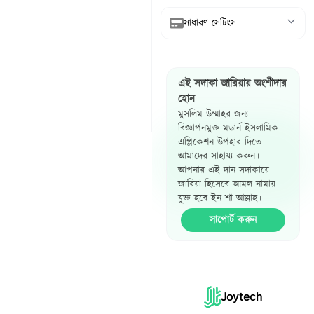
সাধারণ সেটিংস
আরবি দেখান
এই সদাকা জারিয়ায় অংশীদার
অনুবাদ দেখান
হোন
মুসলিম উম্মাহর জন্য
রেফারেন্স দেখান
বিজ্ঞাপনমুক্ত মডার্ন ইসলামিক
এপ্লিকেশন উপহার দিতে
হাদিস পাশাপাশি
আমাদের সাহায্য করুন।
দেখান
আপনার এই দান সদাকায়ে
জারিয়া হিসেবে আমল নামায়
যুক্ত হবে ইন শা আল্লাহ।
সাপোর্ট করুন
Joytech