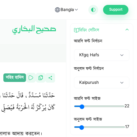
Bangla
Support
صحيح البخاري
রিডিং সেটিংস
আরবি ফন্ট নির্বাচন
Kfgq Hafs
অনুবাদ ফন্ট নির্বাচন
সহিহ হাদিস
Kalpurush
حَدَّثَنَا مُسَدَّدٌ، قَالَ حَدَّثَنَ
আরবি ফন্ট সাইজ
كَانَ يُرْكَزُ لَهُ الْحَرْبَةُ فَيُصَلِّي إِل
22
অনুবাদ ফন্ট সাইজ
17
িকে সালাত আদায় করতেন।