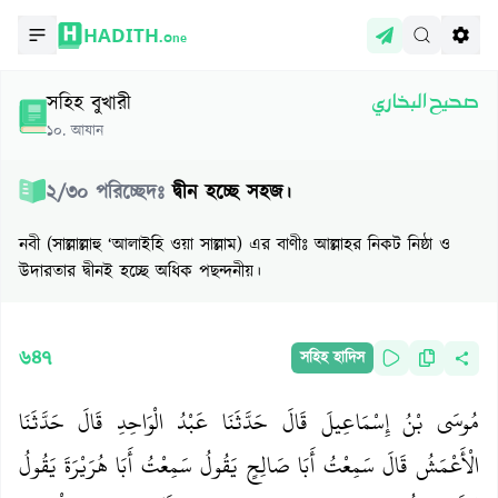
HADITH.
One
সহিহ বুখারী
صحيح البخاري
১০
.
আযান
২
/
৩০
পরিচ্ছেদঃ
দ্বীন হচ্ছে সহজ।
নবী (সাল্লাল্লাহু ‘আলাইহি ওয়া সাল্লাম) এর বাণীঃ আল্লাহর নিকট নিষ্ঠা ও
উদারতার দ্বীনই হচ্ছে অধিক পছন্দনীয়।
৬৪৭
সহিহ হাদিস
مُوسَى بْنُ إِسْمَاعِيلَ قَالَ حَدَّثَنَا عَبْدُ الْوَاحِدِ قَالَ حَدَّثَنَا
الْأَعْمَشُ قَالَ سَمِعْتُ أَبَا صَالِحٍ يَقُولُ سَمِعْتُ أَبَا هُرَيْرَةَ يَقُولُ