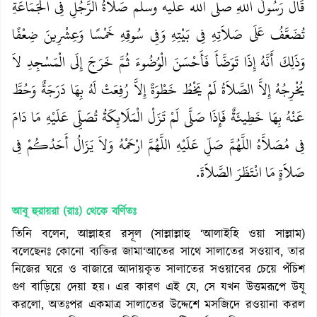
قَالَ رَسُولُ اللهِ صلى الله عليه وسلم صَلاَةُ الرَّجُلِ فِي الْجَمَاعَةِ
تُضَعَّفُ عَلَى صَلاَتِهِ فِي بَيْتِهِ وَفِي سُوقِهِ خَمْسًا وَعِشْرِينَ ضِعْفًا
وَذَلِكَ أَنَّهُ إِذَا تَوَضَّأَ فَأَحْسَنَ الْوُضُوءَ ثُمَّ خَرَجَ إِلَى الْمَسْجِدِ لاَ
يُخْرِجُهُ إِلاَّ الصَّلاَةُ لَمْ يَخْطُ خَطْوَةً إِلاَّ رُفِعَتْ لَهُ بِهَا دَرَجَةٌ وَحُطَّ
عَنْهُ بِهَا خَطِيئَةٌ فَإِذَا صَلَّى لَمْ تَزَلْ الْمَلَائِكَةُ تُصَلِّي عَلَيْهِ مَا دَامَ
فِي مُصَلاَّهُ اللَّهُمَّ صَلِّ عَلَيْهِ اللَّهُمَّ ارْحَمْهُ وَلاَ يَزَالُ أَحَدُكُمْ فِي
صَلاَةٍ مَا انْتَظَرَ الصَّلاَةَ.
আবূ হুরায়রা (রাঃ)
থেকে বর্ণিতঃ
তিনি বলেন, আল্লাহর রসূল (সাল্লাল্লাহু ‘আলাইহি ওয়া সাল্লাম)
বলেছেনঃ কোনো ব্যক্তির জামা‘আতের সাথে সালাতের সওয়াব, তার
নিজের ঘরে ও বাজারে আদায়কৃত সালাতের সওয়াবের চেয়ে পঁচিশ
গুণ বাড়িয়ে দেয়া হয়। এর কারণ এই যে, সে যখন উত্তমরূপে উযূ
করলো, অতঃপর একমাত্র সালাতের উদ্দেশে মসজিদে রওয়ানা করল