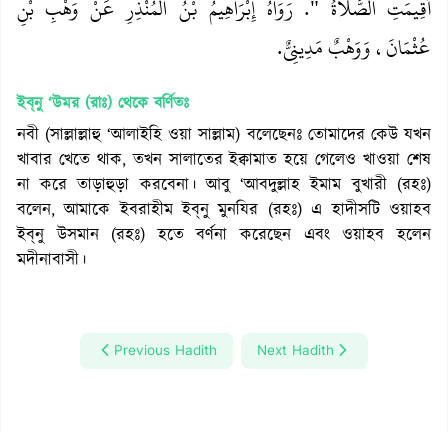
أُقِيمَتِ الصَّلاَةُ ‏"‏‏.‏ رَوَاهُ إِبْرَاهِيمُ بْنُ الْمُنْذِرِ عَنْ وَهْبِ بْنِ
عُثْمَانَ، وَوَهْبٌ مَدِينِيٌّ‏.‏
ইব্‌নু ‘উমর (রাঃ)
থেকে বর্ণিতঃ
নবী (সাল্লাল্লাহু ‘আলাইহি ওয়া সাল্লাম) বলেছেনঃ তোমাদের কেউ যখন
খাবার খেতে থাক, তখন সালাতের ইক্বামাত হয়ে গেলেও খাওয়া শেষ
না করে তাড়াহুড়া করবেনা। আবু ‘আবদুল্লাহ ইমাম বুখারী (রহঃ)
বলেন, আমাকে ইবরাহীম ইব্‌নু মুনযির (রহঃ) এ হাদীসটি ওয়াহব
ইব্‌নু উসমান (রহঃ) হতে বর্ণনা করেছেন এবং ওয়াহব হলেন
মদীনাবাসী।
Previous Hadith
Next Hadith