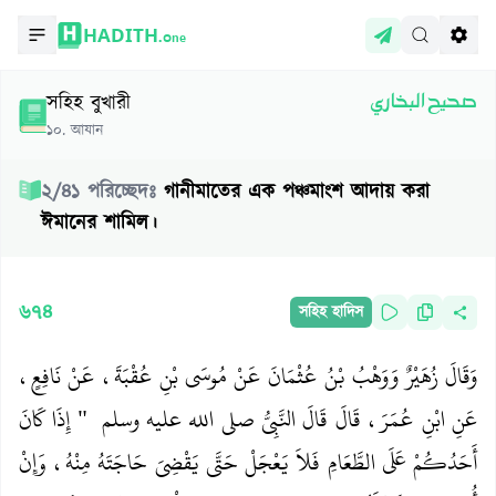
HADITH.
One
সহিহ বুখারী
صحيح البخاري
১০
.
আযান
২
/
৪১
পরিচ্ছেদঃ
গানীমাতের এক পঞ্চমাংশ আদায় করা
ঈমানের শামিল।
৬৭৪
সহিহ হাদিস
وَقَالَ زُهَيْرٌ وَوَهْبُ بْنُ عُثْمَانَ عَنْ مُوسَى بْنِ عُقْبَةَ، عَنْ نَافِعٍ،
عَنِ ابْنِ عُمَرَ، قَالَ قَالَ النَّبِيُّ صلى الله عليه وسلم ‏ "‏ إِذَا كَانَ
أَحَدُكُمْ عَلَى الطَّعَامِ فَلاَ يَعْجَلْ حَتَّى يَقْضِيَ حَاجَتَهُ مِنْهُ، وَإِنْ