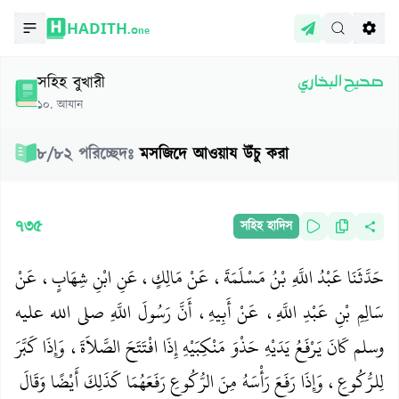
HADITH.
One
সহিহ বুখারী
صحيح البخاري
১০
.
আযান
৮
/
৮২
পরিচ্ছেদঃ
মসজিদে আওয়ায উঁচু করা
৭৩৫
সহিহ হাদিস
حَدَّثَنَا عَبْدُ اللَّهِ بْنُ مَسْلَمَةَ، عَنْ مَالِكٍ، عَنِ ابْنِ شِهَابٍ، عَنْ
سَالِمِ بْنِ عَبْدِ اللَّهِ، عَنْ أَبِيهِ، أَنَّ رَسُولَ اللَّهِ صلى الله عليه
وسلم كَانَ يَرْفَعُ يَدَيْهِ حَذْوَ مَنْكِبَيْهِ إِذَا افْتَتَحَ الصَّلاَةَ، وَإِذَا كَبَّرَ
لِلرُّكُوعِ، وَإِذَا رَفَعَ رَأْسَهُ مِنَ الرُّكُوعِ رَفَعَهُمَا كَذَلِكَ أَيْضًا وَقَالَ ‏