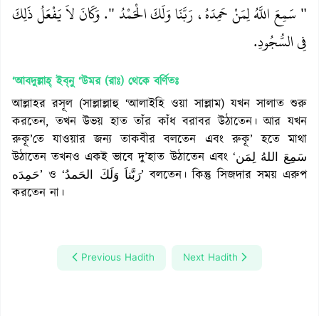
"‏ سَمِعَ اللَّهُ لِمَنْ حَمِدَهُ، رَبَّنَا وَلَكَ الْحَمْدُ ‏"‏‏.‏ وَكَانَ لاَ يَفْعَلُ ذَلِكَ
فِي السُّجُودِ‏.‏
‘আবদুল্লাহ্‌ ইব্‌নু ‘উমর (রাঃ)
থেকে বর্ণিতঃ
আল্লাহর রসূল (সাল্লাল্লাহু ‘আলাইহি ওয়া সাল্লাম) যখন সালাত শুরু
করতেন, তখন উভয় হাত তাঁর কাঁধ বরাবর উঠাতেন। আর যখন
রুকূ’তে যাওয়ার জন্য তাকবীর বলতেন এবং রুকূ’ হতে মাথা
উঠাতেন তখনও একই ভাবে দু’হাত উঠাতেন এবং ‘سَمِعَ اللهُ لِمَن
حَمِدَه’ ও ‘رَبَّناَ وَلَكَ الحَمدُ’ বলতেন। কিন্তু সিজদার সময় এরুপ
করতেন না।
Previous Hadith
Next Hadith