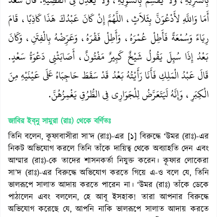
أَمَا وَاللَّهِ لأَدْعُوَنَّ بِثَلاَثٍ، اللَّهُمَّ إِنْ كَانَ عَبْدُكَ هَذَا كَاذِبًا، قَامَ
رِيَاءً وَسُمْعَةً فَأَطِلْ عُمْرَهُ، وَأَطِلْ فَقْرَهُ، وَعَرِّضْهُ بِالْفِتَنِ، وَكَانَ
بَعْدُ إِذَا سُئِلَ يَقُولُ شَيْخٌ كَبِيرٌ مَفْتُونٌ، أَصَابَتْنِي دَعْوَةُ سَعْدٍ‏.‏
قَالَ عَبْدُ الْمَلِكِ فَأَنَا رَأَيْتُهُ بَعْدُ قَدْ سَقَطَ حَاجِبَاهُ عَلَى عَيْنَيْهِ مِنَ
الْكِبَرِ، وَإِنَّهُ لَيَتَعَرَّضُ لِلْجَوَارِي فِي الطُّرُقِ يَغْمِزُهُنَّ‏.‏
জাবির ইব্‌নু সামুরা (রাঃ)
থেকে বর্ণিতঃ
তিনি বলেন, কূফাবাসীরা সা’দ (রাঃ)-এর [১] বিরুদ্ধে ‘উমর (রাঃ)-এর
নিকট অভিযোগ করলে তিনি তাঁকে দায়িত্ব থেকে অব্যাহতি দেন এবং
আম্মার (রাঃ)-কে তাদের শাসনকর্তা নিযুক্ত করেন। কূফার লোকেরা
সা’দ (রাঃ)-এর বিরুদ্ধে অভিযোগ করতে গিয়ে এ-ও বলে যে, তিনি
ভালরূপে সালাত আদায় করতে পারেন না। ‘উমর (রাঃ) তাঁকে ডেকে
পাঠালেন এবং বললেন, হে আবূ ইসহাক! তারা আপনার বিরুদ্ধে
অভিযোগ করেছে যে, আপনি নাকি ভালরূপে সালাত আদায় করতে