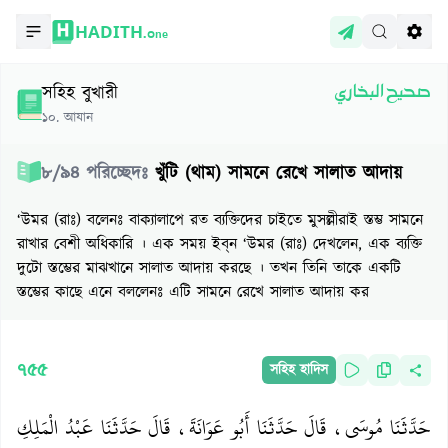
HADITH.
One
সহিহ বুখারী
صحيح البخاري
১০
.
আযান
৮
/
৯৪
পরিচ্ছেদঃ
খুঁটি (থাম) সামনে রেখে সালাত আদায়
‘উমর (রাঃ) বলেনঃ বাক্যালাপে রত ব্যক্তিদের চাইতে মুসল্লীরাই স্তম্ভ সামনে
রাখার বেশী অধিকারি । এক সময় ইব্‌ন ‘উমর (রাঃ) দেখলেন, এক ব্যক্তি
দুটো স্তম্ভের মাঝখানে সালাত আদায় করছে । তখন তিনি তাকে একটি
স্তম্ভের কাছে এনে বললেনঃ এটি সামনে রেখে সালাত আদায় কর
৭৫৫
সহিহ হাদিস
حَدَّثَنَا مُوسَى، قَالَ حَدَّثَنَا أَبُو عَوَانَةَ، قَالَ حَدَّثَنَا عَبْدُ الْمَلِكِ