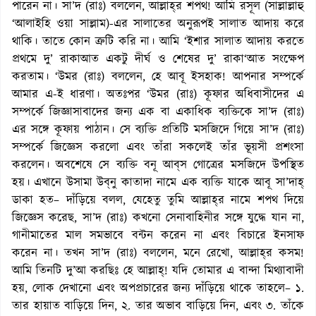
পারেন না। সা’দ (রাঃ) বললেন, আল্লাহ্‌র শপথ! আমি রসূল (সাল্লাল্লাহু
‘আলাইহি ওয়া সাল্লাম)-এর সালাতের অনুরূপই সালাত আদায় করে
থাকি। তাতে কোন ত্রুটি করি না। আমি ‘ইশার সালাত আদায় করতে
প্রথমে দু’ রাকাআত একটু দীর্ঘ ও শেষের দু’ রাকা‘আত সংক্ষেপ
করতাম। ‘উমর (রাঃ) বললেন, হে আবূ ইসহাক! আপনার সম্পর্কে
আমার এ-ই ধারণা। অতঃপর ‘উমর (রাঃ) কূফার অধিবাসীদের এ
সম্পর্কে জিজ্ঞাসাবাদের জন্য এক বা একাধিক ব্যক্তিকে সা’দ (রাঃ)
এর সঙ্গে কূফায় পাঠান। সে ব্যক্তি প্রতিটি মসজিদে গিয়ে সা’দ (রাঃ)
সম্পর্কে জিজ্ঞেস করলো এবং তাঁরা সকলেই তাঁর ভূয়সী প্রশংসা
করলেন। অবশেষে সে ব্যক্তি বনূ আব্‌স গোত্রের মসজিদে উপস্থিত
হয়। এখানে উসামা উব্‌নু কাতাদা নামে এক ব্যক্তি যাকে আবূ সা’দাহ্‌
ডাকা হত– দাঁড়িয়ে বলল, যেহেতু তুমি আল্লাহ্‌র নামে শপথ দিয়ে
জিজ্ঞেস করেছ, সা’দ (রাঃ) কখনো সেনাবাহিনীর সঙ্গে যুদ্ধে যান না,
গানীমাতের মাল সমভাবে বন্টন করেন না এবং বিচারে ইনসাফ
করেন না। তখন সা’দ (রাঃ) বললেন, মনে রেখো, আল্লাহ্‌র কসম!
আমি তিনটি দু’আ করছিঃ হে আল্লাহ্‌! যদি তোমার এ বান্দা মিথ্যাবাদী
হয়, লোক দেখানো এবং অপপ্রচারের জন্য দাঁড়িয়ে থাকে তাহলে– ১.
তার হায়াত বাড়িয়ে দিন, ২. তার অভাব বাড়িয়ে দিন, এবং ৩. তাঁকে