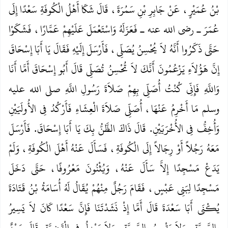
بْنُ عُمَيْرٍ، عَنْ جَابِرِ بْنِ سَمُرَةَ، قَالَ شَكَا أَهْلُ الْكُوفَةِ سَعْدًا إِلَى
عُمَرَ ـ رضى الله عنه ـ فَعَزَلَهُ وَاسْتَعْمَلَ عَلَيْهِمْ عَمَّارًا، فَشَكَوْا
حَتَّى ذَكَرُوا أَنَّهُ لاَ يُحْسِنُ يُصَلِّي، فَأَرْسَلَ إِلَيْهِ فَقَالَ يَا أَبَا إِسْحَاقَ
إِنَّ هَؤُلاَءِ يَزْعُمُونَ أَنَّكَ لاَ تُحْسِنُ تُصَلِّي قَالَ أَبُو إِسْحَاقَ أَمَّا أَنَا
وَاللَّهِ فَإِنِّي كُنْتُ أُصَلِّي بِهِمْ صَلاَةَ رَسُولِ اللَّهِ صلى الله عليه
وسلم مَا أَخْرِمُ عَنْهَا، أُصَلِّي صَلاَةَ الْعِشَاءِ فَأَرْكُدُ فِي الأُولَيَيْنِ
وَأُخِفُّ فِي الأُخْرَيَيْنِ‏.‏ قَالَ ذَاكَ الظَّنُّ بِكَ يَا أَبَا إِسْحَاقَ‏.‏ فَأَرْسَلَ
مَعَهُ رَجُلاً أَوْ رِجَالاً إِلَى الْكُوفَةِ، فَسَأَلَ عَنْهُ أَهْلَ الْكُوفَةِ، وَلَمْ
يَدَعْ مَسْجِدًا إِلاَّ سَأَلَ عَنْهُ، وَيُثْنُونَ مَعْرُوفًا، حَتَّى دَخَلَ
مَسْجِدًا لِبَنِي عَبْسٍ، فَقَامَ رَجُلٌ مِنْهُمْ يُقَالُ لَهُ أُسَامَةُ بْنُ قَتَادَةَ
يُكْنَى أَبَا سَعْدَةَ قَالَ أَمَّا إِذْ نَشَدْتَنَا فَإِنَّ سَعْدًا كَانَ لاَ يَسِيرُ
بِالسَّرِيَّةِ، وَلاَ يَقْسِمُ بِالسَّوِيَّةِ، وَلاَ يَعْدِلُ فِي الْقَضِيَّةِ‏.‏ قَالَ سَعْدٌ