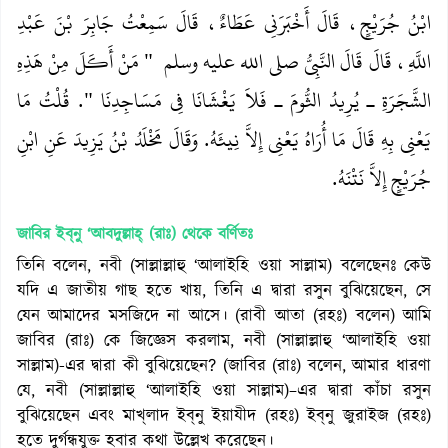
ابْنُ جُرَيْجٍ، قَالَ أَخْبَرَنِي عَطَاءٌ، قَالَ سَمِعْتُ جَابِرَ بْنَ عَبْدِ
اللَّهِ، قَالَ قَالَ النَّبِيُّ صلى الله عليه وسلم ‏ "‏ مَنْ أَكَلَ مِنْ هَذِهِ
الشَّجَرَةِ ـ يُرِيدُ الثُّومَ ـ فَلاَ يَغْشَانَا فِي مَسَاجِدِنَا ‏"‏‏.‏ قُلْتُ مَا
يَعْنِي بِهِ قَالَ مَا أُرَاهُ يَعْنِي إِلاَّ نِيئَهُ‏.‏ وَقَالَ مَخْلَدُ بْنُ يَزِيدَ عَنِ ابْنِ
جُرَيْجٍ إِلاَّ نَتْنَهُ‏.‏
জাবির ইব্‌নু ‘আবদুল্লাহ্‌ (রাঃ)
থেকে বর্ণিতঃ
তিনি বলেন, নবী (সাল্লাল্লাহু ‘আলাইহি ওয়া সাল্লাম) বলেছেনঃ কেউ
যদি এ জাতীয় গাছ হতে খায়, তিনি এ দ্বারা রসুন বুঝিয়েছেন, সে
যেন আমাদের মসজিদে না আসে। (রাবী আতা (রহঃ) বলেন) আমি
জাবির (রাঃ) কে জিজ্ঞেস করলাম, নবী (সাল্লাল্লাহু ‘আলাইহি ওয়া
সাল্লাম)-এর দ্বারা কী বুঝিয়েছেন? (জাবির (রাঃ) বলেন, আমার ধারণা
যে, নবী (সাল্লাল্লাহু ‘আলাইহি ওয়া সাল্লাম)–এর দ্বারা কাঁচা রসুন
বুঝিয়েছেন এবং মাখ্‌লাদ ইব্‌নু ইয়াযীদ (রহঃ) ইব্‌নু জুরাইজ (রহঃ)
হতে দুর্গন্ধযুক্ত হবার কথা উল্লেখ করেছেন।