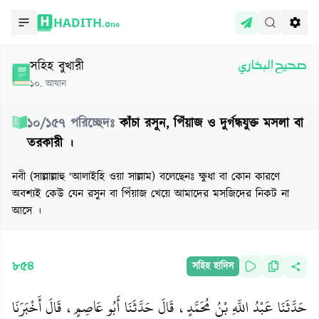
HADITH.
One
সহিহ বুখারী
صحيح البخاري
১০
.
আযান
১০
/
১৫৭
পরিচ্ছেদঃ
কাঁচা রসুন, পিঁয়াজ ও দুর্গন্ধযুক্ত মসলা বা
তরকারী ।
নবী (সাল্লাল্লাহু ‘আলাইহি ওয়া সাল্লাম) বলেছেনঃ ক্ষুধা বা কোন কারণে
অবশ্যই কেউ যেন রসুন বা পিঁয়াজ খেয়ে আমাদের মসজিদের নিকট না
আসে ।
৮৫৪
সহিহ হাদিস
حَدَّثَنَا عَبْدُ اللَّهِ بْنُ مُحَمَّدٍ، قَالَ حَدَّثَنَا أَبُو عَاصِمٍ، قَالَ أَخْبَرَنَا