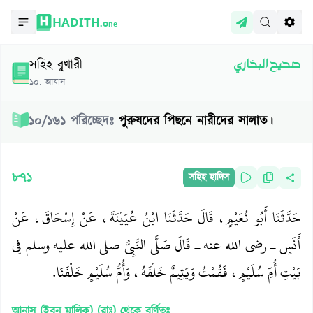
HADITH.
One
সহিহ বুখারী
صحيح البخاري
১০
.
আযান
১০
/
১৬১
পরিচ্ছেদঃ
পুরুষদের পিছনে নারীদের সালাত।
৮৭১
সহিহ হাদিস
حَدَّثَنَا أَبُو نُعَيْمٍ، قَالَ حَدَّثَنَا ابْنُ عُيَيْنَةَ، عَنْ إِسْحَاقَ، عَنْ
أَنَسٍ ـ رضى الله عنه ـ قَالَ صَلَّى النَّبِيُّ صلى الله عليه وسلم فِي
بَيْتِ أُمِّ سُلَيْمٍ، فَقُمْتُ وَيَتِيمٌ خَلْفَهُ، وَأُمُّ سُلَيْمٍ خَلْفَنَا‏.‏
আনাস (ইব্‌নু মালিক) (রাঃ)
থেকে বর্ণিতঃ