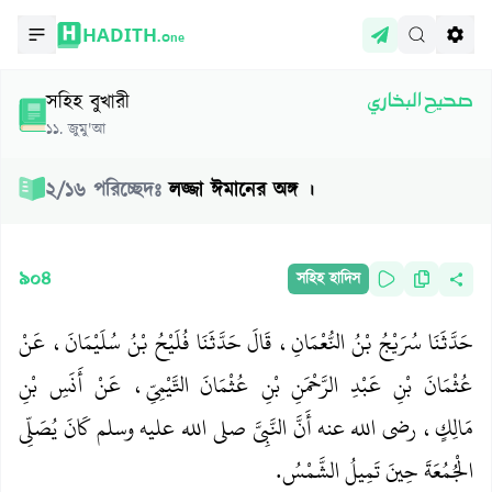
HADITH.
One
সহিহ বুখারী
صحيح البخاري
১১
.
জুমু'আ
২
/
১৬
পরিচ্ছেদঃ
লজ্জা ঈমানের অঙ্গ ।
৯০৪
সহিহ হাদিস
حَدَّثَنَا سُرَيْجُ بْنُ النُّعْمَانِ، قَالَ حَدَّثَنَا فُلَيْحُ بْنُ سُلَيْمَانَ، عَنْ
عُثْمَانَ بْنِ عَبْدِ الرَّحْمَنِ بْنِ عُثْمَانَ التَّيْمِيِّ، عَنْ أَنَسِ بْنِ
مَالِكٍ، رضى الله عنه أَنَّ النَّبِيَّ صلى الله عليه وسلم كَانَ يُصَلِّي
الْجُمُعَةَ حِينَ تَمِيلُ الشَّمْسُ‏.‏