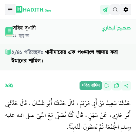
HADITH.
One
সহিহ বুখারী
صحيح البخاري
১১
.
জুমু'আ
২
/
৪১
পরিচ্ছেদঃ
গানীমাতের এক পঞ্চমাংশ আদায় করা
ঈমানের শামিল।
৯৪১
সহিহ হাদিস
حَدَّثَنَا سَعِيدُ بْنُ أَبِي مَرْيَمَ، قَالَ حَدَّثَنَا أَبُو غَسَّانَ، قَالَ حَدَّثَنِي
أَبُو حَازِمٍ، عَنْ سَهْلٍ، قَالَ كُنَّا نُصَلِّي مَعَ النَّبِيِّ صلى الله عليه
وسلم الْجُمُعَةَ ثُمَّ تَكُونُ الْقَائِلَةُ‏.‏