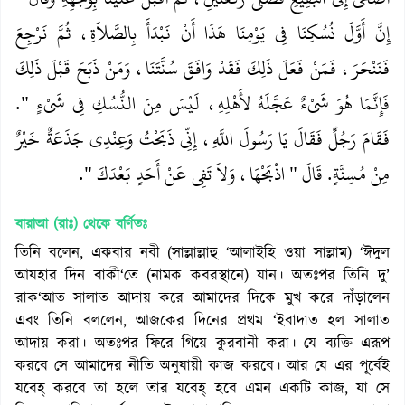
إِنَّ أَوَّلَ نُسُكِنَا فِي يَوْمِنَا هَذَا أَنْ نَبْدَأَ بِالصَّلاَةِ، ثُمَّ نَرْجِعَ
فَنَنْحَرَ، فَمَنْ فَعَلَ ذَلِكَ فَقَدْ وَافَقَ سُنَّتَنَا، وَمَنْ ذَبَحَ قَبْلَ ذَلِكَ
فَإِنَّمَا هُوَ شَىْءٌ عَجَّلَهُ لأَهْلِهِ، لَيْسَ مِنَ النُّسُكِ فِي شَىْءٍ ‏"‏‏.‏
فَقَامَ رَجُلٌ فَقَالَ يَا رَسُولَ اللَّهِ، إِنِّي ذَبَحْتُ وَعِنْدِي جَذَعَةٌ خَيْرٌ
مِنْ مُسِنَّةٍ‏.‏ قَالَ ‏"‏ اذْبَحْهَا، وَلاَ تَفِي عَنْ أَحَدٍ بَعْدَكَ ‏"‏‏.‏
বারাআ (রাঃ)
থেকে বর্ণিতঃ
তিনি বলেন, একবার নবী (সাল্লাল্লাহু ‘আলাইহি ওয়া সাল্লাম) ‘ঈদুল
আযহার দিন বাকী‘তে (নামক কবরস্থানে) যান। অতঃপর তিনি দু’
রাক‘আত সালাত আদায় করে আমাদের দিকে মুখ করে দাঁড়ালেন
এবং তিনি বললেন, আজকের দিনের প্রথম ‘ইবাদাত হল সালাত
আদায় করা। অতঃপর ফিরে গিয়ে কুরবানী করা। যে ব্যক্তি এরূপ
করবে সে আমাদের নীতি অনুযায়ী কাজ করবে। আর যে এর পূর্বেই
যবেহ্‌ করবে তা হলে তার যবেহ্ হবে এমন একটি কাজ, যা সে