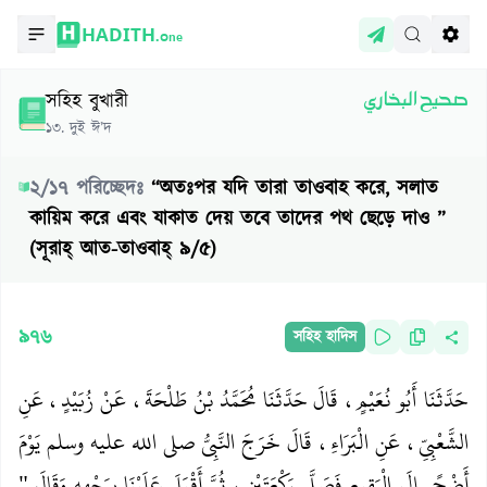
HADITH.
One
সহিহ বুখারী
صحيح البخاري
১৩
.
দুই ঈ’দ
২
/
১৭
পরিচ্ছেদঃ
“অতঃপর যদি তারা তাওবাহ করে, সলাত
কায়িম করে এবং যাকাত দেয় তবে তাদের পথ ছেড়ে দাও ”
(সূরাহ্‌ আত-তাওবাহ্‌ ৯/৫)
৯৭৬
সহিহ হাদিস
حَدَّثَنَا أَبُو نُعَيْمٍ، قَالَ حَدَّثَنَا مُحَمَّدُ بْنُ طَلْحَةَ، عَنْ زُبَيْدٍ، عَنِ
الشَّعْبِيِّ، عَنِ الْبَرَاءِ، قَالَ خَرَجَ النَّبِيُّ صلى الله عليه وسلم يَوْمَ
أَضْحًى إِلَى الْبَقِيعِ فَصَلَّى رَكْعَتَيْنِ، ثُمَّ أَقْبَلَ عَلَيْنَا بِوَجْهِهِ وَقَالَ ‏"‏