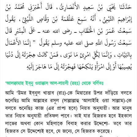
حَدَّثَنَا يَحْيَى بْنُ سَعِيدٍ الأَنْصَارِيُّ، قَالَ أَخْبَرَنِي مُحَمَّدُ بْنُ
إِبْرَاهِيمَ التَّيْمِيُّ، أَنَّهُ سَمِعَ عَلْقَمَةَ بْنَ وَقَّاصٍ اللَّيْثِيَّ، يَقُولُ
سَمِعْتُ عُمَرَ بْنَ الْخَطَّابِ ـ رضى الله عنه ـ عَلَى الْمِنْبَرِ قَالَ
سَمِعْتُ رَسُولَ اللَّهِ صلى الله عليه وسلم يَقُولُ ‏ "‏ إِنَّمَا الأَعْمَالُ
بِالنِّيَّاتِ، وَإِنَّمَا لِكُلِّ امْرِئٍ مَا نَوَى، فَمَنْ كَانَتْ هِجْرَتُهُ إِلَى دُنْيَا
يُصِيبُهَا أَوْ إِلَى امْرَأَةٍ يَنْكِحُهَا فَهِجْرَتُهُ إِلَى مَا هَاجَرَ إِلَيْهِ
‘আলক্বামাহ ইব্‌নু ওয়াক্কাস আল-লায়সী (রহঃ)
থেকে বর্ণিতঃ
আমি ‘উমর ইব্‌নুল খাত্তাব (রাঃ)-কে মিম্বারের উপর দাঁড়িয়ে বলতে
শুনেছিঃ আমি আল্লাহর রসূল (সাল্লাল্লাহু ‘আলাইহি ওয়া সাল্লাম)-কে
বলতে শুনেছিঃ কাজ (এর প্রাপ্য হবে) নিয়ত অনুযায়ী। আর মানুষ
তার নিয়ত অনুযায়ী প্রতিফল পাবে। তাই যার হিজরত হবে ইহকাল
লাভের অথবা কোন মহিলাকে বিবাহ করার উদ্দেশ্যে- তবে তার
হিজরত সে উদ্দেশ্যেই হবে, যে জন্যে, সে হিজরত করেছে।