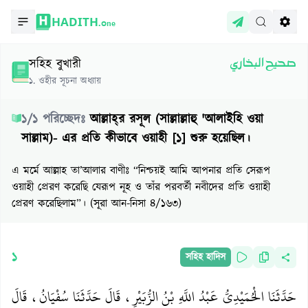
HADITH.
One
সহিহ বুখারী
صحيح البخاري
১
.
ওহীর সূচনা অধ্যায়
১
/
১
পরিচ্ছেদঃ
আল্লাহ্‌র রসূল (সাল্লাল্লাহু 'আলাইহি ওয়া
সাল্লাম)- এর প্রতি কীভাবে ওয়াহী [১] শুরু হয়েছিল।
এ মর্মে আল্লাহ তা’আলার বাণীঃ “নিশ্চয়ই আমি আপনার প্রতি সেরূপ
ওয়াহী প্রেরণ করেছি যেরূপ নূহ ও তাঁর পরবর্তী নবীদের প্রতি ওয়াহী
প্রেরণ করেছিলাম”। (সূরা আন-নিসা ৪/১৬৩)
১
সহিহ হাদিস
حَدَّثَنَا الْحُمَيْدِيُّ عَبْدُ اللَّهِ بْنُ الزُّبَيْرِ، قَالَ حَدَّثَنَا سُفْيَانُ، قَالَ