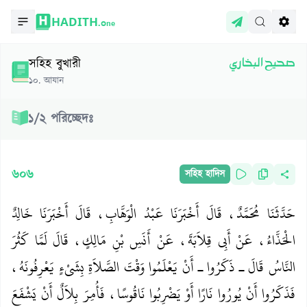
HADITH.
One
সহিহ বুখারী
صحيح البخاري
১০
.
আযান
১
/
২
পরিচ্ছেদঃ
৬০৬
সহিহ হাদিস
حَدَّثَنَا مُحَمَّدٌ، قَالَ أَخْبَرَنَا عَبْدُ الْوَهَّابِ، قَالَ أَخْبَرَنَا خَالِدٌ
الْحَذَّاءُ، عَنْ أَبِي قِلاَبَةَ، عَنْ أَنَسِ بْنِ مَالِكٍ، قَالَ لَمَّا كَثُرَ
النَّاسُ قَالَ ـ ذَكَرُوا ـ أَنْ يَعْلَمُوا وَقْتَ الصَّلاَةِ بِشَىْءٍ يَعْرِفُونَهُ،
فَذَكَرُوا أَنْ يُورُوا نَارًا أَوْ يَضْرِبُوا نَاقُوسًا، فَأُمِرَ بِلاَلٌ أَنْ يَشْفَعَ