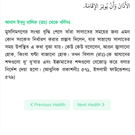
الأَذَانَ وَأَنْ يُوتِرَ الإِقَامَةَ‏.‏
আনাস ইব্‌নু মালিক (রাঃ)
থেকে বর্ণিতঃ
মুসলিমগণের সংখ্যা বৃদ্ধি পেলে তাঁরা সালাতের সময়ের জন্য এমন
কোন সংকেত নির্ধারণ করার প্রস্তাব দিলেন, যার সাহায্যে সালাতের
সময় উপস্থিত এ কথা বুঝা যায়। কেউ কেউ বলেলেন, আগুন জ্বালানো
হোক, কিংবা ঘণ্টা বাজানো হোক। তখন বিলাল (রাঃ)-কে আযানের
শব্দগুলো দু’ দু’বার এবং ইক্বামাতের শব্দগুলো বেজোড় করে বলার
নির্দেশ দেয়া হলো। (আধুনিক প্রকাশনীঃ ৫৭১, ইসলামী ফাউন্ডেশনঃ
৫৭৯)
Previous Hadith
Next Hadith