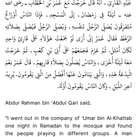
عَبْدٍ الْقَارِيِّ، أَنَّهُ قَالَ خَرَجْتُ مَعَ عُمَرَ بْنِ الْخَطَّابِ ـ رضى الله
عنه ـ لَيْلَةً فِي رَمَضَانَ، إِلَى الْمَسْجِدِ، فَإِذَا النَّاسُ أَوْزَاعٌ
مُتَفَرِّقُونَ يُصَلِّي الرَّجُلُ لِنَفْسِهِ، وَيُصَلِّي الرَّجُلُ فَيُصَلِّي بِصَلاَتِهِ
الرَّهْطُ فَقَالَ عُمَرُ إِنِّي أَرَى لَوْ جَمَعْتُ هَؤُلاَءِ عَلَى قَارِئٍ وَاحِدٍ
لَكَانَ أَمْثَلَ‏.‏ ثُمَّ عَزَمَ فَجَمَعَهُمْ عَلَى أُبَىِّ بْنِ كَعْبٍ، ثُمَّ خَرَجْتُ
مَعَهُ لَيْلَةً أُخْرَى، وَالنَّاسُ يُصَلُّونَ بِصَلاَةِ قَارِئِهِمْ، قَالَ عُمَرُ نِعْمَ
الْبِدْعَةُ هَذِهِ، وَالَّتِي يَنَامُونَ عَنْهَا أَفْضَلُ مِنَ الَّتِي يَقُومُونَ‏.‏ يُرِيدُ
آخِرَ اللَّيْلِ، وَكَانَ النَّاسُ يَقُومُونَ أَوَّلَهُ‏.‏
Abdur Rahman bin 'Abdul Qari said,
"I went out in the company of 'Umar bin Al-Khattab
one night in Ramadan to the mosque and found
the people praying in different groups. A man