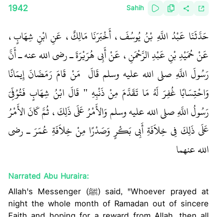
1942
Sahih
حَدَّثَنَا عَبْدُ اللَّهِ بْنُ يُوسُفَ، أَخْبَرَنَا مَالِكٌ، عَنِ ابْنِ شِهَابٍ،
عَنْ حُمَيْدِ بْنِ عَبْدِ الرَّحْمَنِ، عَنْ أَبِي هُرَيْرَةَ ـ رضى الله عنه ـ أَنَّ
رَسُولَ اللَّهِ صلى الله عليه وسلم قَالَ ‏
‏ مَنْ قَامَ رَمَضَانَ إِيمَانًا
وَاحْتِسَابًا غُفِرَ لَهُ مَا تَقَدَّمَ مِنْ ذَنْبِهِ ‏"
‏‏‏ قَالَ ابْنُ شِهَابٍ فَتُوُفِّيَ
رَسُولُ اللَّهِ صلى الله عليه وسلم وَالأَمْرُ عَلَى ذَلِكَ، ثُمَّ كَانَ الأَمْرُ
عَلَى ذَلِكَ فِي خِلاَفَةِ أَبِي بَكْرٍ وَصَدْرًا مِنْ خِلاَفَةِ عُمَرَ ـ رضى
الله عنهما‏
Narrated Abu Huraira:
Allah's Messenger (ﷺ) said, "Whoever prayed at
night the whole month of Ramadan out of sincere
Faith and hoping for a reward from Allah, then all