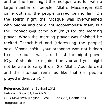
and on the third night the mosque was full with a
large number of people. Allah's Messenger (ﷺ)
came out and the people prayed behind him. On
the fourth night the Mosque was overwhelmed
with people and could not accommodate them, but
the Prophet (ﷺ) came out (only) for the morning
prayer. When the morning prayer was finished he
recited Tashah-hud and (addressing the people)
said, "Amma ba'du, your presence was not hidden
from me but I was afraid lest the night prayer
(Qiyam) should be enjoined on you and you might
not be able to carry it on." So, Allah's Apostle died
and the situation remained like that (i.e. people
prayed individually). "
Reference:
Sahih al-Bukhari 2012
In-book : Book 31, Hadith 5
USC-MSA web (English) : Vol. 3, Book 32, Hadith 229
(deprecated)