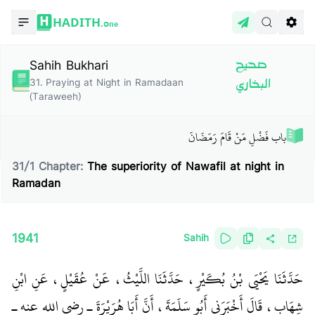
HADITH.
One
Sahih Bukhari
صحيح
31
.
Praying at Night in Ramadaan
البخاري
(Taraweeh)
باب فَضْلِ مَنْ قَامَ رَمَضَانَ
31
/
1
Chapter:
The superiority of Nawafil at night in
Ramadan
1941
Sahih
حَدَّثَنَا يَحْيَى بْنُ بُكَيْرٍ، حَدَّثَنَا اللَّيْثُ، عَنْ عُقَيْلٍ، عَنِ ابْنِ
شِهَابٍ، قَالَ أَخْبَرَنِي أَبُو سَلَمَةَ، أَنَّ أَبَا هُرَيْرَةَ ـ رضى الله عنه ـ