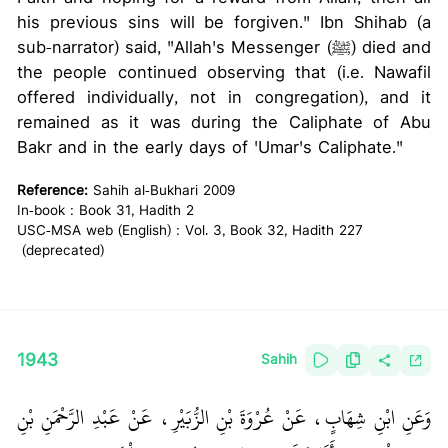
his previous sins will be forgiven." Ibn Shihab (a
sub-narrator) said, "Allah's Messenger (ﷺ) died and
the people continued observing that (i.e. Nawafil
offered individually, not in congregation), and it
remained as it was during the Caliphate of Abu
Bakr and in the early days of 'Umar's Caliphate."
Reference:
Sahih al-Bukhari 2009
In-book : Book 31, Hadith 2
USC-MSA web (English) : Vol. 3, Book 32, Hadith 227
(deprecated)
1943
Sahih
وَعَنِ ابْنِ شِهَابٍ، عَنْ عُرْوَةَ بْنِ الزُّبَيْرِ، عَنْ عَبْدِ الرَّحْمَنِ بْنِ