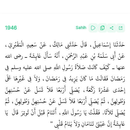
1946
Sahih
حَدَّثَنَا إِسْمَاعِيلُ، قَالَ حَدَّثَنِي مَالِكٌ، عَنْ سَعِيدٍ الْمَقْبُرِيِّ،
عَنْ أَبِي سَلَمَةَ بْنِ عَبْدِ الرَّحْمَنِ، أَنَّهُ سَأَلَ عَائِشَةَ ـ رضى الله
عنها ـ كَيْفَ كَانَتْ صَلاَةُ رَسُولِ اللَّهِ صلى الله عليه وسلم فِي
رَمَضَانَ فَقَالَتْ مَا كَانَ يَزِيدُ فِي رَمَضَانَ، وَلاَ فِي غَيْرِهَا عَلَى
إِحْدَى عَشْرَةَ رَكْعَةً، يُصَلِّي أَرْبَعًا فَلاَ تَسَلْ عَنْ حُسْنِهِنَّ
وَطُولِهِنَّ، ثُمَّ يُصَلِّي أَرْبَعًا فَلاَ تَسَلْ عَنْ حُسْنِهِنَّ وَطُولِهِنَّ، ثُمَّ
يُصَلِّي ثَلاَثًا‏.‏ فَقُلْتُ يَا رَسُولَ اللَّهِ، أَتَنَامُ قَبْلَ أَنْ تُوتِرَ قَالَ ‏
‏ يَا
عَائِشَةُ إِنَّ عَيْنَىَّ تَنَامَانِ وَلاَ يَنَامُ قَلْبِي ‏"