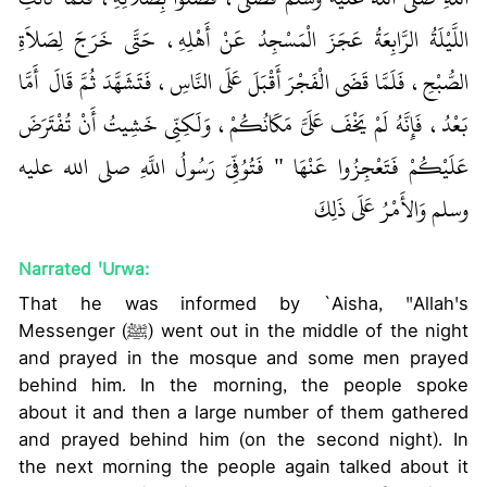
اللَّيْلَةُ الرَّابِعَةُ عَجَزَ الْمَسْجِدُ عَنْ أَهْلِهِ، حَتَّى خَرَجَ لِصَلاَةِ
الصُّبْحِ، فَلَمَّا قَضَى الْفَجْرَ أَقْبَلَ عَلَى النَّاسِ، فَتَشَهَّدَ ثُمَّ قَالَ ‏
‏ أَمَّا
بَعْدُ، فَإِنَّهُ لَمْ يَخْفَ عَلَىَّ مَكَانُكُمْ، وَلَكِنِّي خَشِيتُ أَنْ تُفْتَرَضَ
عَلَيْكُمْ فَتَعْجِزُوا عَنْهَا ‏"
‏‏‏ فَتُوُفِّيَ رَسُولُ اللَّهِ صلى الله عليه
وسلم وَالأَمْرُ عَلَى ذَلِكَ
Narrated 'Urwa:
That he was informed by `Aisha, "Allah's
Messenger (ﷺ) went out in the middle of the night
and prayed in the mosque and some men prayed
behind him. In the morning, the people spoke
about it and then a large number of them gathered
and prayed behind him (on the second night). In
the next morning the people again talked about it