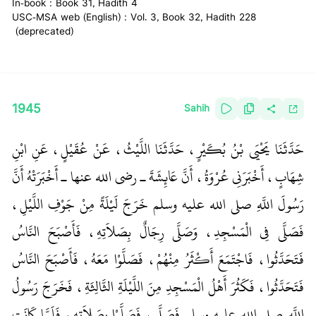
In-book : Book 31, Hadith 4
USC-MSA web (English) : Vol. 3, Book 32, Hadith 228
(deprecated)
1945
Sahih
حَدَّثَنَا يَحْيَى بْنُ بُكَيْرٍ، حَدَّثَنَا اللَّيْثُ، عَنْ عُقَيْلٍ، عَنِ ابْنِ
شِهَابٍ، أَخْبَرَنِي عُرْوَةُ، أَنَّ عَائِشَةَ ـ رضى الله عنها ـ أَخْبَرَتْهُ أَنَّ
رَسُولَ اللَّهِ صلى الله عليه وسلم خَرَجَ لَيْلَةً مِنْ جَوْفِ اللَّيْلِ،
فَصَلَّى فِي الْمَسْجِدِ، وَصَلَّى رِجَالٌ بِصَلاَتِهِ، فَأَصْبَحَ النَّاسُ
فَتَحَدَّثُوا، فَاجْتَمَعَ أَكْثَرُ مِنْهُمْ، فَصَلَّوْا مَعَهُ، فَأَصْبَحَ النَّاسُ
فَتَحَدَّثُوا، فَكَثُرَ أَهْلُ الْمَسْجِدِ مِنَ اللَّيْلَةِ الثَّالِثَةِ، فَخَرَجَ رَسُولُ
اللَّهِ صلى الله عليه وسلم فَصَلَّى، فَصَلَّوْا بِصَلاَتِهِ، فَلَمَّا كَانَتِ