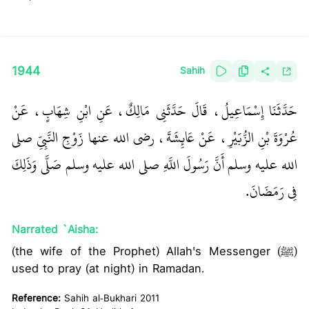
1944
Sahih
حَدَّثَنَا إِسْمَاعِيلُ، قَالَ حَدَّثَنِي مَالِكٌ، عَنِ ابْنِ شِهَابٍ، عَنْ
عُرْوَةَ بْنِ الزُّبَيْرِ، عَنْ عَائِشَةَ، رضى الله عنها زَوْجِ النَّبِيِّ صلى
الله عليه وسلم أَنَّ رَسُولَ اللَّهِ صلى الله عليه وسلم صَلَّى وَذَلِكَ
فِي رَمَضَانَ‏.‏
Narrated `Aisha:
(the wife of the Prophet) Allah's Messenger (ﷺ)
used to pray (at night) in Ramadan.
Reference:
Sahih al-Bukhari 2011