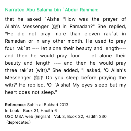
Narrated Abu Salama bin `Abdur Rahman:
that he asked `Aisha "How was the prayer of
Allah's Messenger (ﷺ) in Ramadan?" She replied,
"He did not pray more than eleven rak`at in
Ramadan or in any other month. He used to pray
four rak`at ---- let alone their beauty and length----
and then he would pray four ----let alone their
beauty and length ---- and then he would pray
three rak`at (witr)." She added, "I asked, 'O Allah's
Messenger (ﷺ)! Do you sleep before praying the
witr?' He replied, 'O `Aisha! My eyes sleep but my
heart does not sleep."
Reference:
Sahih al-Bukhari 2013
In-book : Book 31, Hadith 6
USC-MSA web (English) : Vol. 3, Book 32, Hadith 230
(deprecated)