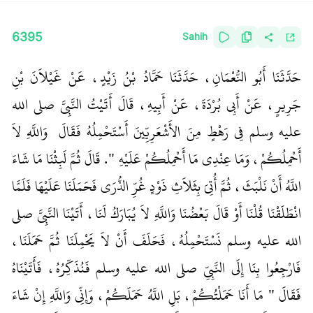
6395
Sahih
حَدَّثَنَا أَبُو النُّعْمَانِ، حَدَّثَنَا حَمَّادُ بْنُ زَيْدٍ، عَنْ غَيْلاَنَ بْنِ
جَرِيرٍ، عَنْ أَبِي بُرْدَةَ، عَنْ أَبِيهِ، قَالَ أَتَيْتُ النَّبِيَّ صلى الله
عليه وسلم فِي رَهْطٍ مِنَ الأَشْعَرِيِّينَ أَسْتَحْمِلُهُ فَقَالَ ‏‏ وَاللَّهِ لاَ
أَحْمِلُكُمْ، وَمَا عِنْدِي مَا أَحْمِلُكُمْ عَلَيْهِ ‏"‏‏.‏ قَالَ ثُمَّ لَبِثْنَا مَا شَاءَ
اللَّهُ أَنْ نَلْبَثَ، ثُمَّ أُتِيَ بِثَلاَثِ ذَوْدٍ غُرِّ الذُّرَى فَحَمَلَنَا عَلَيْهَا فَلَمَّا
انْطَلَقْنَا قُلْنَا أَوْ قَالَ بَعْضُنَا وَاللَّهِ لاَ يُبَارَكُ لَنَا، أَتَيْنَا النَّبِيَّ صلى
الله عليه وسلم نَسْتَحْمِلُهُ، فَحَلَفَ أَنْ لاَ يَحْمِلَنَا ثُمَّ حَمَلَنَا،
فَارْجِعُوا بِنَا إِلَى النَّبِيِّ صلى الله عليه وسلم فَنُذَكِّرُهُ، فَأَتَيْنَاهُ
فَقَالَ ‏"‏ مَا أَنَا حَمَلْتُكُمْ، بَلِ اللَّهُ حَمَلَكُمْ، وَإِنِّي وَاللَّهِ إِنْ شَاءَ