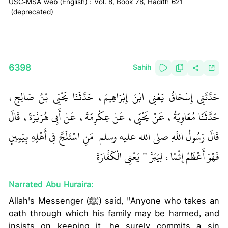
USC-MSA web (English) : Vol. 8, Book 78, Hadith 621
(deprecated)
6398
Sahih
حَدَّثَنِي إِسْحَاقُ يَعْنِي ابْنَ إِبْرَاهِيمَ، حَدَّثَنَا يَحْيَى بْنُ صَالِحٍ،
حَدَّثَنَا مُعَاوِيَةُ، عَنْ يَحْيَى، عَنْ عِكْرِمَةَ، عَنْ أَبِي هُرَيْرَةَ، قَالَ
قَالَ رَسُولُ اللَّهِ صلى الله عليه وسلم ‏
‏ مَنِ اسْتَلَجَّ فِي أَهْلِهِ بِيَمِينٍ
فَهْوَ أَعْظَمُ إِثْمًا، لِيَبَرَّ ‏"
‏‏‏ يَعْنِي الْكَفَّارَةَ‏‏
Narrated Abu Huraira:
Allah's Messenger (ﷺ) said, "Anyone who takes an
oath through which his family may be harmed, and
insists on keeping it, he surely commits a sin