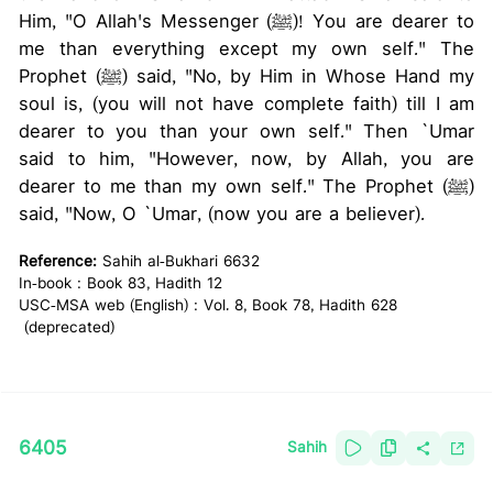
Him, "O Allah's Messenger (ﷺ)! You are dearer to
me than everything except my own self." The
Prophet (ﷺ) said, "No, by Him in Whose Hand my
soul is, (you will not have complete faith) till I am
dearer to you than your own self." Then `Umar
said to him, "However, now, by Allah, you are
dearer to me than my own self." The Prophet (ﷺ)
said, "Now, O `Umar, (now you are a believer).
Reference:
Sahih al-Bukhari 6632
In-book : Book 83, Hadith 12
USC-MSA web (English) : Vol. 8, Book 78, Hadith 628
(deprecated)
6405
Sahih