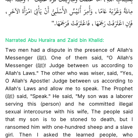
مِائَةً وَغَرَّبَهُ عَامًا، وَأُمِرَ أُنَيْسٌ الأَسْلَمِيُّ أَنْ يَأْتِيَ امْرَأَةَ الآخَرِ،
فَإِنِ اعْتَرَفَتْ رَجَمَهَا، فَاعْتَرَفَتْ فَرَجَمَهَا‏.‏"
Narrated Abu Huraira and Zaid bin Khalid:
Two men had a dispute in the presence of Allah's
Messenger (ﷺ). One of them said, "O Allah's
Messenger (ﷺ)! Judge between us according to
Allah's Laws." The other who was wiser, said, "Yes,
O Allah's Apostle! Judge between us according to
Allah's Laws and allow me to speak. The Prophet
(ﷺ) said, "Speak." He said, "My son was a laborer
serving this (person) and he committed illegal
sexual intercourse with his wife, The people said
that my son is to be stoned to death, but I
ransomed him with one-hundred sheep and a slave
girl. Then I asked the learned people, who