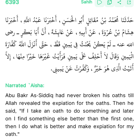
6393
Sahih
حَدَّثَنَا مُحَمَّدُ بْنُ مُقَاتِلٍ أَبُو الْحَسَنِ، أَخْبَرَنَا عَبْدُ اللَّهِ، أَخْبَرَنَا
هِشَامُ بْنُ عُرْوَةَ، عَنْ أَبِيهِ، عَنْ عَائِشَةَ، أَنَّ أَبَا بَكْرٍ ـ رضى
الله عنه ـ لَمْ يَكُنْ يَحْنَثُ فِي يَمِينٍ قَطُّ، حَتَّى أَنْزَلَ اللَّهُ كَفَّارَةَ
الْيَمِينِ وَقَالَ لاَ أَحْلِفُ عَلَى يَمِينٍ فَرَأَيْتُ غَيْرَهَا خَيْرًا مِنْهَا، إِلاَّ
أَتَيْتُ الَّذِي هُوَ خَيْرٌ، وَكَفَّرْتُ عَنْ يَمِينِي‏.‏
Narrated `Aisha:
Abu Bakr As-Siddiq had never broken his oaths till
Allah revealed the expiation for the oaths. Then he
said, "If I take an oath to do something and later
on I find something else better than the first one,
then I do what is better and make expiation for my
oath."