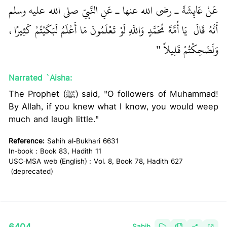
عَنْ عَائِشَةَ ـ رضى الله عنها ـ عَنِ النَّبِيِّ صلى الله عليه وسلم
أَنَّهُ قَالَ ‏
‏ يَا أُمَّةَ مُحَمَّدٍ وَاللَّهِ لَوْ تَعْلَمُونَ مَا أَعْلَمُ لَبَكَيْتُمْ كَثِيرًا،
وَلَضَحِكْتُمْ قَلِيلاً ‏"
Narrated `Aisha:
The Prophet (ﷺ) said, "O followers of Muhammad!
By Allah, if you knew what I know, you would weep
much and laugh little."
Reference:
Sahih al-Bukhari 6631
In-book : Book 83, Hadith 11
USC-MSA web (English) : Vol. 8, Book 78, Hadith 627
(deprecated)