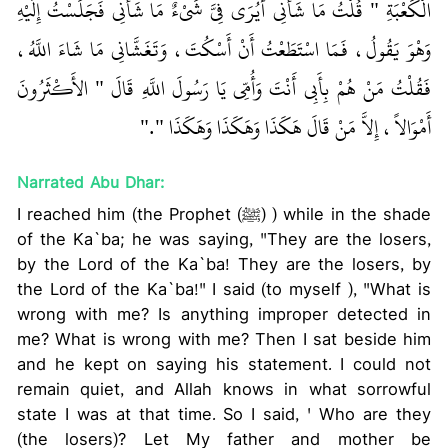
الْكَعْبَةِ ‏"‏ قُلْتُ مَا شَأْنِي أَيُرَى فِيَّ شَىْءٌ مَا شَأْنِي فَجَلَسْتُ إِلَيْهِ
وَهْوَ يَقُولُ، فَمَا اسْتَطَعْتُ أَنْ أَسْكُتَ، وَتَغَشَّانِي مَا شَاءَ اللَّهُ،
فَقُلْتُ مَنْ هُمْ بِأَبِي أَنْتَ وَأُمِّي يَا رَسُولَ اللَّهِ قَالَ ‏"‏ الأَكْثَرُونَ
أَمْوَالاً، إِلاَّ مَنْ قَالَ هَكَذَا وَهَكَذَا وَهَكَذَا ‏"‏‏.‏"
Narrated Abu Dhar:
I reached him (the Prophet (ﷺ) ) while in the shade
of the Ka`ba; he was saying, "They are the losers,
by the Lord of the Ka`ba! They are the losers, by
the Lord of the Ka`ba!" I said (to myself ), "What is
wrong with me? Is anything improper detected in
me? What is wrong with me? Then I sat beside him
and he kept on saying his statement. I could not
remain quiet, and Allah knows in what sorrowful
state I was at that time. So I said, ' Who are they
(the losers)? Let My father and mother be