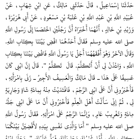
حَدَّثَنَا إِسْمَاعِيلُ، قَالَ حَدَّثَنِي مَالِكٌ، عَنِ ابْنِ شِهَابٍ، عَنْ
عُبَيْدِ اللَّهِ بْنِ عَبْدِ اللَّهِ بْنِ عُتْبَةَ بْنِ مَسْعُودٍ، عَنْ أَبِي هُرَيْرَةَ،
وَزَيْدِ بْنِ خَالِدٍ، أَنَّهُمَا أَخْبَرَاهُ أَنَّ رَجُلَيْنِ اخْتَصَمَا إِلَى رَسُولِ اللَّهِ
صلى الله عليه وسلم فَقَالَ أَحَدُهُمَا اقْضِ بَيْنَنَا بِكِتَابِ اللَّهِ‏.‏
وَقَالَ الآخَرُ وَهْوَ أَفْقَهُهُمَا أَجَلْ يَا رَسُولَ اللَّهِ فَاقْضِ بَيْنَنَا بِكِتَابِ
اللَّهِ، وَائْذَنْ لِي أَنْ أَتَكَلَّمَ‏.‏ قَالَ ‏‏ تَكَلَّمْ ‏"‏‏.‏ قَالَ إِنَّ ابْنِي كَانَ
عَسِيفًا عَلَى هَذَا ـ قَالَ مَالِكٌ وَالْعَسِيفُ الأَجِيرُ ـ زَنَى بِامْرَأَتِهِ،
فَأَخْبَرُونِي أَنَّ عَلَى ابْنِي الرَّجْمَ، فَافْتَدَيْتُ مِنْهُ بِمِائَةِ شَاةٍ وَجَارِيَةٍ
لِي، ثُمَّ إِنِّي سَأَلْتُ أَهْلَ الْعِلْمِ فَأَخْبَرُونِي أَنَّ مَا عَلَى ابْنِي جَلْدُ
مِائَةٍ وَتَغْرِيبُ عَامٍ، وَإِنَّمَا الرَّجْمُ عَلَى امْرَأَتِهِ‏.‏ فَقَالَ رَسُولُ اللَّهِ
صلى الله عليه وسلم ‏"‏ أَمَا وَالَّذِي نَفْسِي بِيَدِهِ لأَقْضِيَنَّ بَيْنَكُمَا
بِكِتَابِ اللَّهِ، أَمَّا غَنَمُكَ وَجَارِيَتُكَ فَرَدٌّ عَلَيْكَ ‏"‏‏.‏ وَجَلَدَ ابْنَهُ