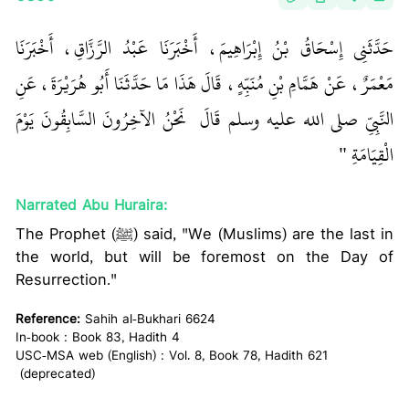
حَدَّثَنِي إِسْحَاقُ بْنُ إِبْرَاهِيمَ، أَخْبَرَنَا عَبْدُ الرَّزَّاقِ، أَخْبَرَنَا
مَعْمَرٌ، عَنْ هَمَّامِ بْنِ مُنَبِّهٍ، قَالَ هَذَا مَا حَدَّثَنَا أَبُو هُرَيْرَةَ، عَنِ
النَّبِيِّ صلى الله عليه وسلم قَالَ ‏
‏ نَحْنُ الآخِرُونَ السَّابِقُونَ يَوْمَ
الْقِيَامَةِ ‏"
Narrated Abu Huraira:
The Prophet (ﷺ) said, "We (Muslims) are the last in
the world, but will be foremost on the Day of
Resurrection."
Reference:
Sahih al-Bukhari 6624
In-book : Book 83, Hadith 4
USC-MSA web (English) : Vol. 8, Book 78, Hadith 621
(deprecated)