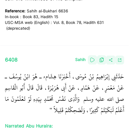
Reference:
Sahih al-Bukhari 6636
In-book : Book 83, Hadith 15
USC-MSA web (English) : Vol. 8, Book 78, Hadith 631
(deprecated)
6408
Sahih
حَدَّثَنِي إِبْرَاهِيمُ بْنُ مُوسَى، أَخْبَرَنَا هِشَام ٌ ـ هُوَ ابْنُ يُوسُفَ ـ
عَنْ مَعْمَرٍ، عَنْ هَمَّامٍ، عَنْ أَبِي هُرَيْرَةَ، قَالَ قَالَ أَبُو الْقَاسِمِ
صلى الله عليه وسلم ‏
‏ وَالَّذِي نَفْسُ مُحَمَّدٍ بِيَدِهِ لَوْ تَعْلَمُونَ مَا
أَعْلَمُ لَبَكَيْتُمْ كَثِيرًا، وَلَضَحِكْتُمْ قَلِيلاً ‏"
Narrated Abu Huraira: