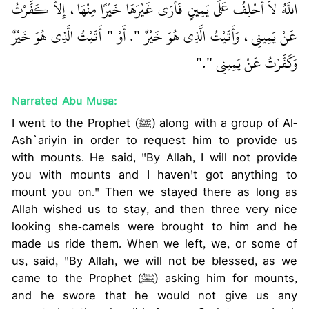
اللَّهُ لاَ أَحْلِفُ عَلَى يَمِينٍ فَأَرَى غَيْرَهَا خَيْرًا مِنْهَا، إِلاَّ كَفَّرْتُ
عَنْ يَمِينِي، وَأَتَيْتُ الَّذِي هُوَ خَيْرٌ ‏"‏‏.‏ أَوْ ‏"‏ أَتَيْتُ الَّذِي هُوَ خَيْرٌ
وَكَفَّرْتُ عَنْ يَمِينِي ‏"‏‏.‏"
Narrated Abu Musa:
I went to the Prophet (ﷺ) along with a group of Al-
Ash`ariyin in order to request him to provide us
with mounts. He said, "By Allah, I will not provide
you with mounts and I haven't got anything to
mount you on." Then we stayed there as long as
Allah wished us to stay, and then three very nice
looking she-camels were brought to him and he
made us ride them. When we left, we, or some of
us, said, "By Allah, we will not be blessed, as we
came to the Prophet (ﷺ) asking him for mounts,
and he swore that he would not give us any