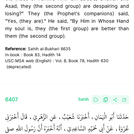
Asad, they (the second group) are despairing and
losing?" They (the Prophet's companions) said,
"Yes, (they are)." He said, "By Him in Whose Hand
my soul is, they (the first group) are better than
them (the second group).
Reference:
Sahih al-Bukhari 6635
In-book : Book 83, Hadith 14
USC-MSA web (English) : Vol. 8, Book 78, Hadith 630
(deprecated)
6407
Sahih
حَدَّثَنَا أَبُو الْيَمَانِ، أَخْبَرَنَا شُعَيْبٌ، عَنِ الزُّهْرِيِّ، قَالَ أَخْبَرَنِي
عُرْوَةُ، عَنْ أَبِي حُمَيْدٍ السَّاعِدِيِّ، أَنَّهُ أَخْبَرَهُ أَنَّ رَسُولَ اللَّهِ صلى