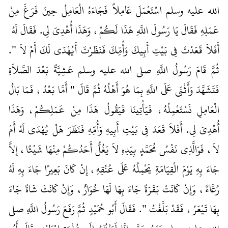
الله عليه وسلم اسْتَعْمَلَ عَامِلاً فَجَاءَهُ الْعَامِلُ حِينَ فَرَغَ مِنْ
عَمَلِهِ فَقَالَ يَا رَسُولَ اللَّهِ هَذَا لَكُمْ، وَهَذَا أُهْدِيَ لِي‏.‏ فَقَالَ لَهُ ‏‏
أَفَلاَ قَعَدْتَ فِي بَيْتِ أَبِيكَ وَأُمِّكَ فَنَظَرْتَ أَيُهْدَى لَكَ أَمْ لاَ ‏"‏‏.‏
ثُمَّ قَامَ رَسُولُ اللَّهِ صلى الله عليه وسلم عَشِيَّةً بَعْدَ الصَّلاَةِ
فَتَشَهَّدَ وَأَثْنَى عَلَى اللَّهِ بِمَا هُوَ أَهْلُهُ ثُمَّ قَالَ ‏"‏ أَمَّا بَعْدُ، فَمَا بَالُ
الْعَامِلِ نَسْتَعْمِلُهُ، فَيَأْتِينَا فَيَقُولُ هَذَا مِنْ عَمَلِكُمْ، وَهَذَا
أُهْدِيَ لِي‏.‏ أَفَلاَ قَعَدَ فِي بَيْتِ أَبِيهِ وَأُمِّهِ فَنَظَرَ هَلْ يُهْدَى لَهُ أَمْ
لاَ، فَوَالَّذِي نَفْسُ مُحَمَّدٍ بِيَدِهِ لاَ يَغُلُّ أَحَدُكُمْ مِنْهَا شَيْئًا، إِلاَّ
جَاءَ بِهِ يَوْمَ الْقِيَامَةِ يَحْمِلُهُ عَلَى عُنُقِهِ، إِنْ كَانَ بَعِيرًا جَاءَ بِهِ لَهُ
رُغَاءٌ، وَإِنْ كَانَتْ بَقَرَةً جَاءَ بِهَا لَهَا خُوَارٌ، وَإِنْ كَانَتْ شَاةً جَاءَ
بِهَا تَيْعَرُ، فَقَدْ بَلَّغْتُ ‏"‏‏.‏ فَقَالَ أَبُو حُمَيْدٍ ثُمَّ رَفَعَ رَسُولُ اللَّهِ صلى