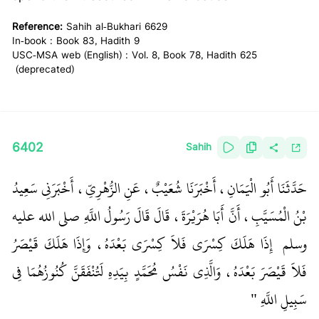
Reference:
Sahih al-Bukhari 6629
In-book : Book 83, Hadith 9
USC-MSA web (English) : Vol. 8, Book 78, Hadith 625
(deprecated)
6402
Sahih
حَدَّثَنَا أَبُو الْيَمَانِ، أَخْبَرَنَا شُعَيْبٌ، عَنِ الزُّهْرِيِّ، أَخْبَرَنِي سَعِيدُ
بْنُ الْمُسَيَّبِ، أَنَّ أَبَا هُرَيْرَةَ، قَالَ قَالَ رَسُولُ اللَّهِ صلى الله عليه
وسلم ‏
‏ إِذَا هَلَكَ كِسْرَى فَلاَ كِسْرَى بَعْدَهُ، وَإِذَا هَلَكَ قَيْصَرُ
فَلاَ قَيْصَرَ بَعْدَهُ، وَالَّذِي نَفْسُ مُحَمَّدٍ بِيَدِهِ لَتُنْفَقَنَّ كُنُوزُهُمَا فِي
سَبِيلِ اللَّهِ ‏"