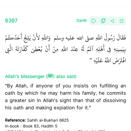
6397
Sahih
فَقَالَ رَسُولُ اللَّهِ صلى الله عليه وسلم ‏
‏ وَاللَّهِ لأَنْ يَلِجَّ أَحَدُكُمْ
بِيَمِينِهِ فِي أَهْلِهِ آثَمُ لَهُ عِنْدَ اللَّهِ مِنْ أَنْ يُعْطِيَ كَفَّارَتَهُ الَّتِي
افْتَرَضَ اللَّهُ عَلَيْهِ ‏"
Allah's Messenger (ﷺ) also said:
"By Allah, if anyone of you insists on fulfilling an
oath by which he may harm his family, he commits
a greater sin in Allah's sight than that of dissolving
his oath and making expiation for it."
Reference:
Sahih al-Bukhari 6625
In-book : Book 83, Hadith 5