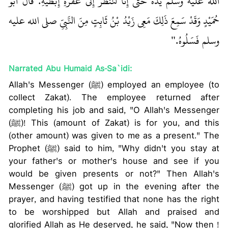
الله عليه وسلم يَدَهُ حَتَّى إِنَّا لَنَنْظُرُ إِلَى عُفْرَةِ إِبْطَيْهِ‏.‏ قَالَ أَبُو
حُمَيْدٍ وَقَدْ سَمِعَ ذَلِكَ مَعِي زَيْدُ بْنُ ثَابِتٍ مِنَ النَّبِيِّ صلى الله عليه
وسلم فَسَلُوهُ‏.‏"
Narrated Abu Humaid As-Sa`idi:
Allah's Messenger (ﷺ) employed an employee (to
collect Zakat). The employee returned after
completing his job and said, "O Allah's Messenger
(ﷺ)! This (amount of Zakat) is for you, and this
(other amount) was given to me as a present." The
Prophet (ﷺ) said to him, "Why didn't you stay at
your father's or mother's house and see if you
would be given presents or not?" Then Allah's
Messenger (ﷺ) got up in the evening after the
prayer, and having testified that none has the right
to be worshipped but Allah and praised and
glorified Allah as He deserved, he said, "Now then !