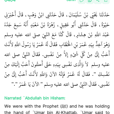
6404
Sahih
حَدَّثَنَا يَحْيَى بْنُ سُلَيْمَانَ، قَالَ حَدَّثَنِي ابْنُ وَهْبٍ، قَالَ أَخْبَرَنِي
حَيْوَةُ، قَالَ حَدَّثَنِي أَبُو عَقِيلٍ، زُهْرَةُ بْنُ مَعْبَدٍ أَنَّهُ سَمِعَ جَدَّهُ
عَبْدَ اللَّهِ بْنَ هِشَامٍ، قَالَ كُنَّا مَعَ النَّبِيِّ صلى الله عليه وسلم
وَهْوَ آخِذٌ بِيَدِ عُمَرَ بْنِ الْخَطَّابِ فَقَالَ لَهُ عُمَرُ يَا رَسُولَ اللَّهِ لأَنْتَ
أَحَبُّ إِلَىَّ مِنْ كُلِّ شَىْءٍ إِلاَّ مِنْ نَفْسِي‏.‏ فَقَالَ النَّبِيُّ صلى الله
عليه وسلم ‏‏ لاَ وَالَّذِي نَفْسِي بِيَدِهِ حَتَّى أَكُونَ أَحَبَّ إِلَيْكَ مِنْ
نَفْسِكَ ‏"‏‏.‏ فَقَالَ لَهُ عُمَرُ فَإِنَّهُ الآنَ وَاللَّهِ لأَنْتَ أَحَبُّ إِلَىَّ مِنْ
نَفْسِي‏.‏ فَقَالَ النَّبِيُّ صلى الله عليه وسلم ‏"‏ الآنَ يَا عُمَرُ ‏"‏‏.‏"
Narrated `Abdullah bin Hisham:
We were with the Prophet (ﷺ) and he was holding
the hand of `Umar bin Al-Khattab. `Umar said to