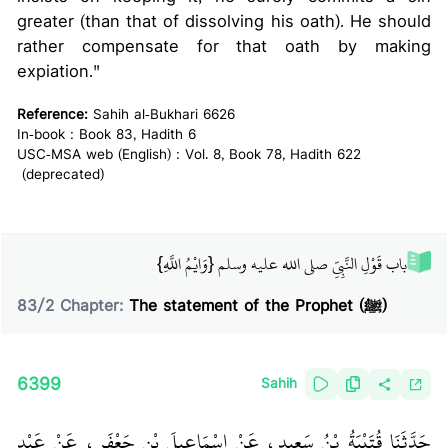
greater (than that of dissolving his oath). He should
rather compensate for that oath by making
expiation."
Reference:
Sahih al-Bukhari 6626
In-book : Book 83, Hadith 6
USC-MSA web (English) : Vol. 8, Book 78, Hadith 622
(deprecated)
باب قَوْلِ النَّبِيِّ صلى الله عليه وسلم ‏{‏وَايْمُ اللَّهِ‏}‏
83
/
2
Chapter:
The statement of the Prophet (ﷺ)
6399
Sahih
حَدَّثَنَا قُتَيْبَةُ بْنُ سَعِيدٍ، عَنْ إِسْمَاعِيلَ بْنِ جَعْفَرٍ، عَنْ عَبْدِ