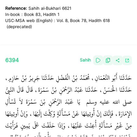
Reference:
Sahih al-Bukhari 6621
In-book : Book 83, Hadith 1
USC-MSA web (English) : Vol. 8, Book 78, Hadith 618
(deprecated)
6394
Sahih
حَدَّثَنَا أَبُو النُّعْمَانِ، مُحَمَّدُ بْنُ الْفَضْلِ حَدَّثَنَا جَرِيرُ بْنُ حَازِمٍ،
حَدَّثَنَا الْحَسَنُ، حَدَّثَنَا عَبْدُ الرَّحْمَنِ بْنُ سَمُرَةَ، قَالَ قَالَ النَّبِيُّ
صلى الله عليه وسلم ‏
‏ يَا عَبْدَ الرَّحْمَنِ بْنَ سَمُرَةَ لاَ تَسْأَلِ
الإِمَارَةَ، فَإِنَّكَ إِنْ أُوتِيتَهَا عَنْ مَسْأَلَةٍ وُكِلْتَ إِلَيْهَا، وَإِنْ أُوتِيتَهَا
مِنْ غَيْرِ مَسْأَلَةٍ أُعِنْتَ عَلَيْهَا، وَإِذَا حَلَفْتَ عَلَى يَمِينٍ فَرَأَيْتَ