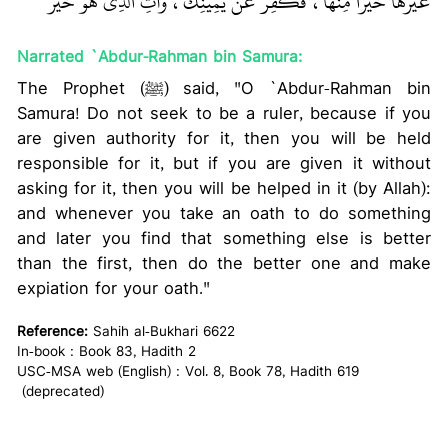
غَيْرَهَا خَيْرًا مِنْهَا، فَكَفِّرْ عَنْ يَمِينِكَ، وَأْتِ الَّذِي هُوَ خَيْرٌ ‏"
Narrated `Abdur-Rahman bin Samura:
The Prophet (ﷺ) said, "O `Abdur-Rahman bin
Samura! Do not seek to be a ruler, because if you
are given authority for it, then you will be held
responsible for it, but if you are given it without
asking for it, then you will be helped in it (by Allah):
and whenever you take an oath to do something
and later you find that something else is better
than the first, then do the better one and make
expiation for your oath."
Reference:
Sahih al-Bukhari 6622
In-book : Book 83, Hadith 2
USC-MSA web (English) : Vol. 8, Book 78, Hadith 619
(deprecated)