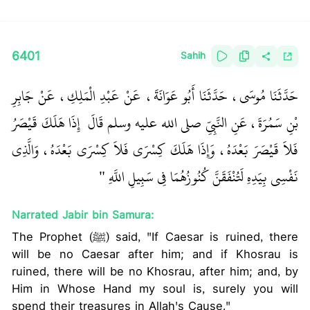
6401
Sahih
حَدَّثَنَا مُوسَى، حَدَّثَنَا أَبُو عَوَانَةَ، عَنْ عَبْدِ الْمَلِكِ، عَنْ جَابِرِ
بْنِ سَمُرَةَ، عَنِ النَّبِيِّ صلى الله عليه وسلم قَالَ ‏
‏ إِذَا هَلَكَ قَيْصَرُ
فَلاَ قَيْصَرَ بَعْدَهُ، وَإِذَا هَلَكَ كِسْرَى فَلاَ كِسْرَى بَعْدَهُ، وَالَّذِي
نَفْسِي بِيَدِهِ لَتُنْفَقَنَّ كُنُوزُهُمَا فِي سَبِيلِ اللَّهِ ‏"
Narrated Jabir bin Samura:
The Prophet (ﷺ) said, "If Caesar is ruined, there
will be no Caesar after him; and if Khosrau is
ruined, there will be no Khosrau, after him; and, by
Him in Whose Hand my soul is, surely you will
spend their treasures in Allah's Cause."