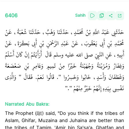
6406
Sahih
حَدَّثَنِي عَبْدُ اللَّهِ بْنُ مُحَمَّدٍ، حَدَّثَنَا وَهْبٌ، حَدَّثَنَا شُعْبَةُ، عَنْ
مُحَمَّدِ بْنِ أَبِي يَعْقُوبَ، عَنْ عَبْدِ الرَّحْمَنِ بْنِ أَبِي بَكْرَةَ، عَنْ
أَبِيهِ، عَنِ النَّبِيِّ صلى الله عليه وسلم قَالَ ‏‏ أَرَأَيْتُمْ إِنْ كَانَ أَسْلَمُ
وَغِفَارُ وَمُزَيْنَةُ وَجُهَيْنَةُ خَيْرًا مِنْ تَمِيمٍ وَعَامِرِ بْنِ صَعْصَعَةَ
وَغَطَفَانَ وَأَسَدٍ، خَابُوا وَخَسِرُوا ‏"‏‏.‏ قَالُوا نَعَمْ‏.‏ فَقَالَ ‏"‏ وَالَّذِي
نَفْسِي بِيَدِهِ إِنَّهُمْ خَيْرٌ مِنْهُمْ ‏"‏‏.‏"
Narrated Abu Bakra:
The Prophet (ﷺ) said, "Do you think if the tribes of
Aslam, Ghifar, Muzaina and Juhaina are better than
the tribes of Tamim, 'Amir bin Sa'sa'a, Ghatfan and