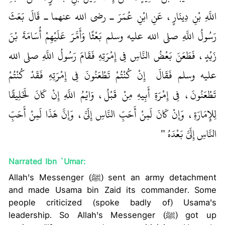
اللَّهِ بْنِ دِينَارٍ، عَنِ ابْنِ عُمَرَ ـ رضى الله عنهما ـ قَالَ بَعَثَ
رَسُولُ اللَّهِ صلى الله عليه وسلم بَعْثًا وَأَمَّرَ عَلَيْهِمْ أُسَامَةَ بْنَ
زَيْدٍ، فَطَعَنَ بَعْضُ النَّاسِ فِي إِمْرَتِهِ فَقَامَ رَسُولُ اللَّهِ صلى الله
عليه وسلم فَقَالَ ‏
‏ إِنْ كُنْتُمْ تَطْعَنُونَ فِي إِمْرَتِهِ فَقَدْ كُنْتُمْ
تَطْعَنُونَ، فِي إِمْرَةِ أَبِيهِ مِنْ قَبْلُ، وَايْمُ اللَّهِ إِنْ كَانَ لَخَلِيقًا
لِلإِمَارَةِ، وَإِنْ كَانَ لَمِنْ أَحَبِّ النَّاسِ إِلَىَّ، وَإِنَّ هَذَا لَمِنْ أَحَبِّ
النَّاسِ إِلَىَّ بَعْدَهُ ‏"
Narrated Ibn `Umar:
Allah's Messenger (ﷺ) sent an army detachment
and made Usama bin Zaid its commander. Some
people criticized (spoke badly of) Usama's
leadership. So Allah's Messenger (ﷺ) got up