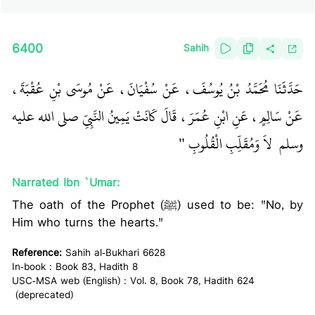
6400
Sahih
حَدَّثَنَا مُحَمَّدُ بْنُ يُوسُفَ، عَنْ سُفْيَانَ، عَنْ مُوسَى بْنِ عُقْبَةَ،
عَنْ سَالِمٍ، عَنِ ابْنِ عُمَرَ، قَالَ كَانَتْ يَمِينُ النَّبِيِّ صلى الله عليه
وسلم ‏
‏ لاَ وَمُقَلِّبِ الْقُلُوبِ ‏"
Narrated Ibn `Umar:
The oath of the Prophet (ﷺ) used to be: "No, by
Him who turns the hearts."
Reference:
Sahih al-Bukhari 6628
In-book : Book 83, Hadith 8
USC-MSA web (English) : Vol. 8, Book 78, Hadith 624
(deprecated)