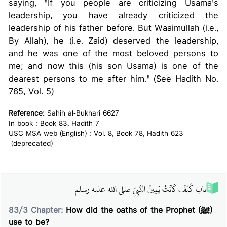
saying, "If you people are criticizing Usama's
leadership, you have already criticized the
leadership of his father before. But Waaimullah (i.e.,
By Allah), he (i.e. Zaid) deserved the leadership,
and he was one of the most beloved persons to
me; and now this (his son Usama) is one of the
dearest persons to me after him." (See Hadith No.
765, Vol. 5)
Reference:
Sahih al-Bukhari 6627
In-book : Book 83, Hadith 7
USC-MSA web (English) : Vol. 8, Book 78, Hadith 623
(deprecated)
باب كَيْفَ كَانَتْ يَمِينُ النَّبِيِّ صلى الله عليه وسلم
83
/
3
Chapter:
How did the oaths of the Prophet (ﷺ)
use to be?