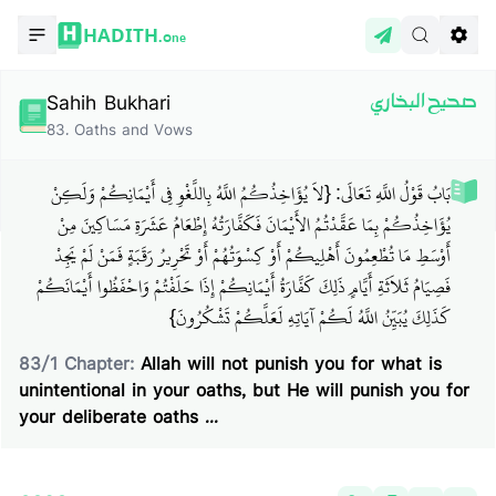
HADITH.
One
Sahih Bukhari
صحيح البخاري
83
.
Oaths and Vows
بَابُ قَوْلُ اللَّهِ تَعَالَى: {لاَ يُؤَاخِذُكُمُ اللَّهُ بِاللَّغْوِ فِي أَيْمَانِكُمْ وَلَكِنْ
يُؤَاخِذُكُمْ بِمَا عَقَّدْتُمُ الأَيْمَانَ فَكَفَّارَتُهُ إِطْعَامُ عَشَرَةِ مَسَاكِينَ مِنْ
أَوْسَطِ مَا تُطْعِمُونَ أَهْلِيكُمْ أَوْ كِسْوَتُهُمْ أَوْ تَحْرِيرُ رَقَبَةٍ فَمَنْ لَمْ يَجِدْ
فَصِيَامُ ثَلاَثَةِ أَيَّامٍ ذَلِكَ كَفَّارَةُ أَيْمَانِكُمْ إِذَا حَلَفْتُمْ وَاحْفَظُوا أَيْمَانَكُمْ
كَذَلِكَ يُبَيِّنُ اللَّهُ لَكُمْ آيَاتِهِ لَعَلَّكُمْ تَشْكُرُونَ}
83
/
1
Chapter:
Allah will not punish you for what is
unintentional in your oaths, but He will punish you for
your deliberate oaths ...