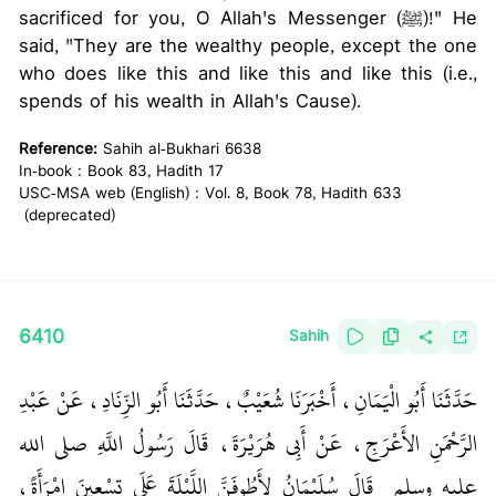
sacrificed for you, O Allah's Messenger (ﷺ)!" He
said, "They are the wealthy people, except the one
who does like this and like this and like this (i.e.,
spends of his wealth in Allah's Cause).
Reference:
Sahih al-Bukhari 6638
In-book : Book 83, Hadith 17
USC-MSA web (English) : Vol. 8, Book 78, Hadith 633
(deprecated)
6410
Sahih
حَدَّثَنَا أَبُو الْيَمَانِ، أَخْبَرَنَا شُعَيْبٌ، حَدَّثَنَا أَبُو الزِّنَادِ، عَنْ عَبْدِ
الرَّحْمَنِ الأَعْرَجِ، عَنْ أَبِي هُرَيْرَةَ، قَالَ رَسُولُ اللَّهِ صلى الله
عليه وسلم ‏
‏ قَالَ سُلَيْمَانُ لأَطُوفَنَّ اللَّيْلَةَ عَلَى تِسْعِينَ امْرَأَةً،