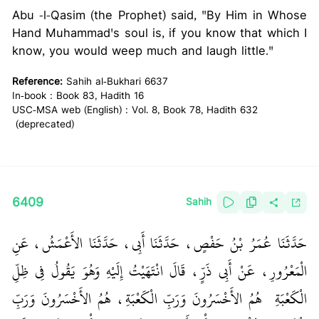
Abu -l-Qasim (the Prophet) said, "By Him in Whose
Hand Muhammad's soul is, if you know that which I
know, you would weep much and laugh little."
Reference:
Sahih al-Bukhari 6637
In-book : Book 83, Hadith 16
USC-MSA web (English) : Vol. 8, Book 78, Hadith 632
(deprecated)
6409
Sahih
حَدَّثَنَا عُمَرُ بْنُ حَفْصٍ، حَدَّثَنَا أَبِي، حَدَّثَنَا الأَعْمَشُ، عَنِ
الْمَعْرُورِ، عَنْ أَبِي ذَرٍّ، قَالَ انْتَهَيْتُ إِلَيْهِ وَهُوَ يَقُولُ فِي ظِلِّ
الْكَعْبَةِ ‏‏ هُمُ الأَخْسَرُونَ وَرَبِّ الْكَعْبَةِ، هُمُ الأَخْسَرُونَ وَرَبِّ