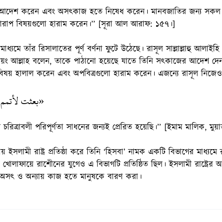
 আদেশ করেন এবং অসৎকাজ হতে নিষেধ করেন। মানবজাতির জন্য সকল উত
ারাপ বিষয়গুলো হারাম করেন।’’ [সূরা আল আরাফ: ১৫৭।]
যমে তাঁর রিসালাতের পূর্ণ বর্ণনা ফুটে উঠেছে। রাসূল সাল্লাল্লাহু আলাইহি ওয়া
্কে স্বয়ং আল্লাহ বলেন, তাকে পাঠানো হয়েছে যাতে তিনি সৎকাজের আদেশ 
বিষয় হালাল করেন এবং অপবিত্রগুলো হারাম করেন। এজন্যে রাসূল নিজে
بعثت لأتمم »
চরিত্রাবলী পরিপূর্ণতা সাধনের জন্যই প্রেরিত হয়েছি।’’ [ইমাম মালিক, মুয়া
য় ইসলামী রাষ্ট্র প্রতিষ্ঠা করে তিনি ‘হিসবা’ নামক একটি বিভাগের মাধ্যমে র
 খোলাফায়ে রাশেীনের যুগেও এ বিভাগটি প্রতিষ্ঠিত ছিল। ইসলামী রাষ্ট্রের
অসৎ ও অন্যায় কাজ হতে মানুষকে বারণ করা।