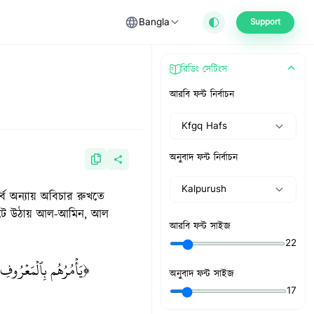
Bangla
Support
রিডিং সেটিংস
আরবি ফন্ট নির্বাচন
Kfgq Hafs
অনুবাদ ফন্ট নির্বাচন
Kalpurush
্বে অন্যায় অবিচার রুখতে
 ফুটে উঠায় আল-আমিন, আল
আরবি ফন্ট সাইজ
22
يَأۡمُرُهُم بِٱلۡمَعۡرُوفِ وَ
অনুবাদ ফন্ট সাইজ
17