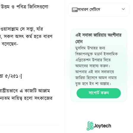
্তম ও পবিত্র জিনিসগুলো
সাধারণ সেটিংস
আরবি দেখান
সাল্লাম সে সত্ত্বা, যাঁর
এই সদাকা জারিয়ায় অংশীদার
অনুবাদ দেখান
দেন, সকল অসৎ কর্ম হতে বারণ
হোন
ও বলেছেন-
মুসলিম উম্মাহর জন্য
রেফারেন্স দেখান
বিজ্ঞাপনমুক্ত মডার্ন ইসলামিক
এপ্লিকেশন উপহার দিতে
হাদিস পাশাপাশি
আমাদের সাহায্য করুন।
দেখান
আপনার এই দান সদাকায়ে
ত্তা ৫/২৫১।]
জারিয়া হিসেবে আমল নামায়
যুক্ত হবে ইন শা আল্লাহ।
াষ্ট্রীয়ভাবে এ কাজটি আঞ্জাম
সাপোর্ট করুন
 অন্যতম দায়িত্ব হলো সৎকাজের
Joytech