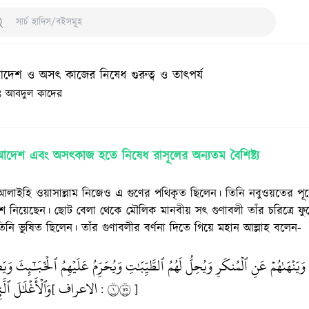
arch Hadith/Books
েশ ও অসৎ কাজের নিষেধ গুরুত্ব ও তাৎপর্য
ঃ আবদুল কাদের
দেশ এবং অসৎকাজ হতে নিষেধ রাসূলের অন্যতম বৈশিষ্ট্য
লাহু আলাইহি ওয়াসাল্লাম নিজেও এ গুণের পথিকৃত ছিলেন। তিনি নবুওয়তের পূর
ংশ নিয়েছেন। ছোট বেলা থেকে মৌলিক মানবীয় সৎ গুণাবলী তাঁর চরিত্রে
নি ভুষিত ছিলেন। তাঁর গুণাবলীর বর্ণনা দিতে গিয়ে মহান আল্লাহ বলেন-
يَنۡهَىٰهُمۡ عَنِ ٱلۡمُنكَرِ وَيُحِلُّ لَهُمُ ٱلطَّيِّبَٰتِ وَيُحَرِّمُ عَلَيۡهِمُ ٱلۡخَبَٰٓئِثَ وَيَ
وَٱلۡأَغۡلَٰلَ ٱل﴾
الاعراف
١٥٧
[
:
]