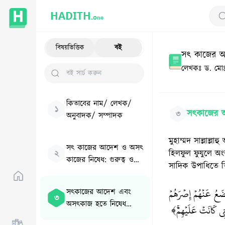
HADITH.
One
Se
বিষয়ভিত্তিক
বই
সৎ কাজের আদ
লেখকঃ
ড. মো
কিতাবের নাম/ লেখক/
১
সৎকাজের আ
৩
অনুবাদক/ সম্পাদক
মুহাম্মদ সাল্লাল্
সৎ কাজের আদেশ ও অসৎ
হিলফুল ফুযুলে অ
২
কাজের নিষেধ: গুরুত্ব ও
সাদিক উপাধিতে তি
তাৎপর্য
﴿ضَعُ عَنۡهُمۡ إِصۡرَهُمۡ
সৎকাজের আদেশ এবং
৩
অসৎকাজ হতে নিষেধ
َّتِي كَانَتۡ عَلَيۡهِمۡۚ
রাসূলের অন্যতম বৈশিষ্ট্য