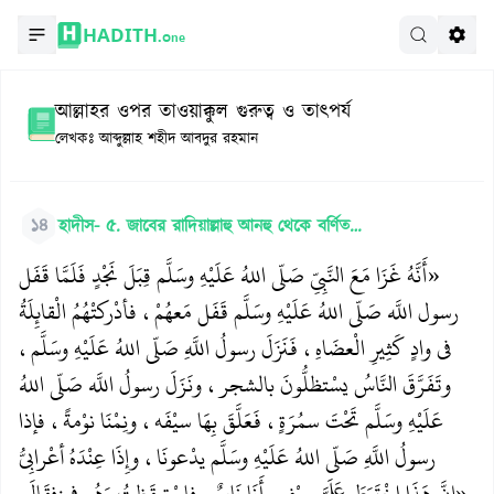
HADITH.
One
আল্লাহর ওপর তাওয়াক্কুল গুরুত্ব ও তাৎপর্য
লেখকঃ
আব্দুল্লাহ শহীদ আবদুর রহমান
১৪
হাদীস- ৫. জাবের রাদিয়াল্লাহু আনহু থেকে বর্ণিত…
«أَنَّهُ غَزَا مَعَ النَّبِيِّ صَلّى اللهُ عَلَيْهِ وسَلَّم قِبَلَ نَجْدٍ فَلَمَّا قَفَل
رسول اللَّه صَلّى اللهُ عَلَيْهِ وسَلَّم قَفَل مَعهُمْ، فأدْركتْهُمُ الْقائِلَةُ
في وادٍ كَثِيرِ الْعضَاهِ، فَنَزَلَ رسولُ اللَّهِ صَلّى اللهُ عَلَيْهِ وسَلَّم،
وتَفَرَّقَ النَّاسُ يسْتظلُّونَ بالشجر، ونَزَلَ رسولُ اللَّه صَلّى اللهُ
عَلَيْهِ وسَلَّم تَحْتَ سمُرَةٍ، فَعَلَّقَ بِهَا سيْفَه، ونِمْنَا نوْمةً، فإذا
رسولُ اللَّهِ صَلّى اللهُ عَلَيْهِ وسَلَّم يدْعونَا، وإِذَا عِنْدَهُ أعْرابِيُّ
«إنَّ هَذَا اخْتَرَطَ عَلَيَّ سيْفي وأَنَا نَائِمٌ، فاسْتيقَظتُ وَهُو في
فقَالَ