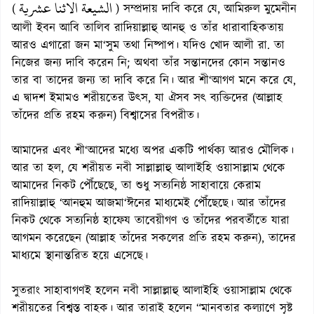
الشيعة الاثنا عشرية
(
) সম্প্রদায় দাবি করে যে, আমিরুল মুমেনীন
আলী ইবন আবি তালিব রাদিয়াল্লাহু আনহু ও তাঁর ধারাবাহিকতায়
আরও এগারো জন মা‘সুম তথা নিষ্পাপ। যদিও খোদ আলী রা. তা
নিজের জন্য দাবি করেন নি; অথবা তাঁর সন্তানদের কোন সন্তানও
তার বা তাদের জন্য তা দাবি করে নি। আর শী‘আগণ মনে করে যে,
এ দ্বাদশ ইমামও শরীয়তের উৎস, যা ঐসব সৎ ব্যক্তিদের (আল্লাহ
তাঁদের প্রতি রহম করুন) বিশ্বাসের বিপরীত।
আমাদের এবং শী‘আদের মধ্যে অপর একটি পার্থক্য আরও মৌলিক।
আর তা হল, যে শরীয়ত নবী সাল্লাল্লাহু আলাইহি ওয়াসাল্লাম থেকে
আমাদের নিকট পৌঁছেছে, তা শুধু সত্যনিষ্ঠ সাহাবায়ে কেরাম
রাদিয়াল্লাহু ‘আনহুম আজমা‘ঈনের মাধ্যমেই পৌঁছেছে। আর তাঁদের
নিকট থেকে সত্যনিষ্ঠ হাফেয তাবেয়ীগণ ও তাঁদের পরবর্তীতে যারা
আগমন করেছেন (আল্লাহ তাঁদের সকলের প্রতি রহম করুন), তাদের
মাধ্যমে স্থানান্তরিত হয়ে এসেছে।
সুতরাং সাহাবাগণই হলেন নবী সাল্লাল্লাহু আলাইহি ওয়াসাল্লাম থেকে
শরীয়তের বিশ্বস্ত বাহক। আর তারাই হলেন “মানবতার কল্যাণে সৃষ্ট