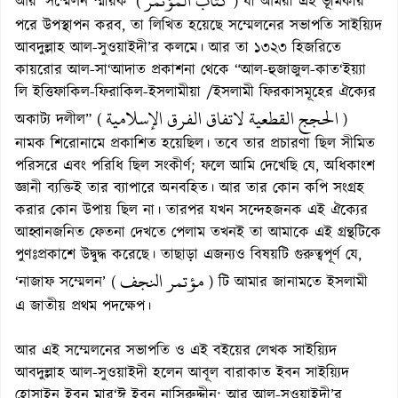
كتاب المؤتمر
আর ‘সম্মেলন স্মারক’ (
) যা আমরা এই ভূমিকার
পরে উপস্থাপন করব, তা লিখিত হয়েছে সম্মেলনের সভাপতি সাইয়্যিদ
আবদুল্লাহ আল-সুওয়াইদী’র কলমে। আর তা ১৩২৩ হিজরিতে
কায়রোর আল-সা‘আদাত প্রকাশনা থেকে “আল-হুজাজুল-কাত‘ইয়্যা
লি ইত্তিফাকিল-ফিরাকিল-ইসলামীয়া /ইসলামী ফিরকাসমূহের ঐক্যের
الحجج القطعية لاتفاق الفرق الإسلامية
অকাট্য দলীল” (
)
নামক শিরোনামে প্রকাশিত হয়েছিল। তবে তার প্রচারণা ছিল সীমিত
পরিসরে এবং পরিধি ছিল সংকীর্ণ; ফলে আমি দেখেছি যে, অধিকাংশ
জ্ঞানী ব্যক্তিই তার ব্যাপারে অনবহিত। আর তার কোন কপি সংগ্রহ
করার কোন উপায় ছিল না। তারপর যখন সন্দেহজনক এই ঐক্যের
আহ্বানজনিত ফেতনা দেখতে পেলাম তখনই তা আমাকে এই গ্রন্থটিকে
পুণঃপ্রকাশে উদ্বুদ্ধ করেছে। তাছাড়া এজন্যও বিষয়টি গুরুত্বপূর্ণ যে,
مؤتمر النجف
‘নাজাফ সম্মেলন’ (
) টি আমার জানামতে ইসলামী
এ জাতীয় প্রথম পদক্ষেপ।
আর এই সম্মেলনের সভাপতি ও এই বইয়ের লেখক সাইয়্যিদ
আবদুল্লাহ আল-সুওয়াইদী হলেন আবূল বারাকাত ইবন সাইয়্যিদ
হোসাইন ইবন মার‘ঈ ইবন নাসিরুদ্দীন; আর আল-সুওয়াইদী’র