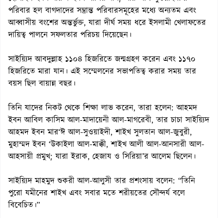
পরিবার হল বাগদাদের সম্ভ্রান্ত পরিবারসমূহের মধ্যে অন্যতম এবং
আব্বাসীয় বংশের অন্তর্ভুক্ত, যারা দীর্ঘ সময় ধরে ইসলামী খেলাফতের
দায়িত্ব পালনে সফলতার পরিচয় দিয়েছেন।
সাইয়্যিদ আবদুল্লাহ ১১০৪ হিজরিতে জন্মগ্রহণ করেন এবং ১১৭০
হিজরিতে মারা যান। এই সম্মেলনের সভাপতিত্ব করার সময় তার
বয়স ছিল বায়ান্ন বছর।
তিনি যাদের নিকট থেকে শিক্ষা লাভ করেন, তারা হলেন: আহমদ
ইবন আবিল কাসিম আল-মাদায়েনী আল-মাগরেবী, তার চাচা সাইয়্যিদ
আহমদ ইবন মার‘ঈ আল-সুওয়াইদী, শাইখ সুলতান আল-জুবুরী,
মুহাম্মদ ইবন ‘উকাইলা আল-মাক্কী, শাইখ আলী আল-আনসারী আল-
আহসায়ী প্রমুখ; যারা ইরাক, হেজায ও সিরিয়া’র আলেম ছিলেন।
সাইয়্যিদ মাহমুদ শুকরী আল-আলুসী তার প্রশংসায় বলেন: “তিনি
পুরো যমীনের শাইখ এবং সবার মতে শরীয়তের সৌন্দর্য বলে
বিবেচিত।”