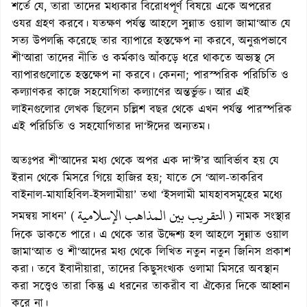
শর্তে যে, তারা তাদের মধ্যকার বিরোধপূর্ণ বিষয়ে একে অপরের
ওযর গ্রহণ করবে। যতক্ষণ পর্যন্ত আহলে সুন্নাত ওয়াল জামা‘আত যে
সত্য উপলব্ধি করেছে তার ব্যাপারে হস্তক্ষেপ না করবে, অনুরূপভাবে
শী‘আরা তাদের নীতি ও কর্মকাণ্ড আঁকড়ে ধরে থাকতে অভ্যস্থ সে
ব্যাপারগুলোতে হস্তক্ষেপ না করবে। কেননা; পারস্পরিক পরিচিতি ও
কল্যাণকর কাজে সহযোগিতা কল্যাণের অন্তর্ভুক্ত। আর এই
লাইনগুলোর লেখক ছিলেন চল্লিশ বছর থেকে এখন পর্যন্ত পারস্পরিক
এই পরিচিতি ও সহযোগিতার দা‘ঈদের অন্যতম।
অতঃপর শী‘আদের মধ্য থেকে অপর এক দা‘ঈ’র আবির্ভাব হয় যে
ইরান থেকে মিসরে গিয়ে হাজির হয়; যাতে সে ‘আল-তাকরিব
বাইনাল-মাযাহিবিল-ইসলামীয়া’ তথা ‘ইসলামী মাযহাবসমূহের মধ্যে
التقريب بين المذاهب الإسلامية
সমন্বয় সাধন’ (
) নামক সংস্থার
দিকে ডাকতে পারে। এ থেকে তার উদ্দেশ্য হল আহলে সুন্নাত ওয়াল
জামা‘আত ও শী‘আদের মধ্য থেকে লিখিত নতুন নতুন জিনিস প্রকাশ
করা। তবে ইবাদীয়ারা, তাদের কিছুসংখ্যক ওলামা মিসরে অবস্থান
করা সত্ত্বেও তারা কিন্তু এ ধরনের তাকরীব বা ঐক্যের দিকে আহ্বান
করে না।