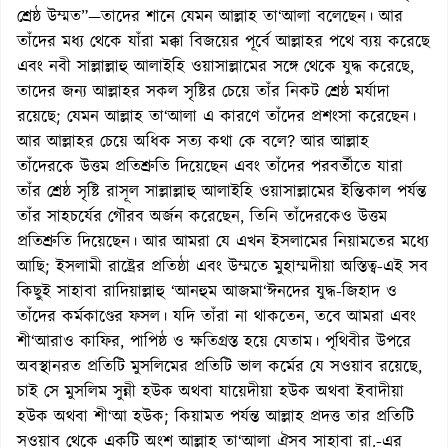
শ্রেষ্ঠ উম্মত”—তাদের শানে যেমন আল্লাহ তা‘আলা বলেছেন। আর
তাঁদের মধ্য থেকে যাঁরা মক্কা বিজয়ের পূর্বে আল্লাহর পথে ব্যয় করেছে
এবং নবী সাল্লাল্লাহু আলাইহি ওয়াসাল্লামের সঙ্গে থেকে যুদ্ধ করেছে,
তাদের জন্য আল্লাহর সকল সৃষ্টির চেয়ে তাঁর নিকট শ্রেষ্ঠ মর্যাদা
রয়েছে; যেমন আল্লাহ তা‘আলা এ কারণে তাঁদের প্রশংসা করেছেন।
আর আল্লাহর চেয়ে অধিক সত্য কথা কে বলে? আর আল্লাহ
তাঁদেরকে উত্তম প্রতিশ্রুতি দিয়েছেন এবং তাঁদের পরবর্তীতে যারা
তাঁর শ্রেষ্ঠ সৃষ্টি রাসূল সাল্লাল্লাহু আলাইহি ওয়াসাল্লামের ইন্তিকাল পর্যন্ত
তাঁর সাহচর্যের গৌরব অর্জন করেছেন, তিনি তাঁদেরকেও উত্তম
প্রতিশ্রুতি দিয়েছেন। আর আমরা যে এখন ইসলামের নিয়ামতের মধ্যে
আছি; ইসলামী রাষ্ট্রের প্রতিষ্ঠা এবং উম্মতে মুহাম্মদীয়া অস্তিত্ব-এই সব
কিছুই সাহাবা রাদিয়াল্লাহু ‘আনহুম আজমা‘ঈনদের যুদ্ধ-জিহাদ ও
তাঁদের কর্মকাণ্ডের ফসল। যদি তাঁরা না থাকতেন, তবে আমরা এবং
শী‘আরাও কাফির, পাপিষ্ঠ ও ক্ষতিগ্রস্ত হয়ে যেতাম। পৃথিবীর উপরে
অবস্থানরত প্রতিটি মুসলিমের প্রতিটি ভাল কর্মের যে সওয়াব রয়েছে,
চাই সে মুসলিম সুন্নী হউক অথবা যায়েদীয়া হউক অথবা ইবাদীয়া
হউক অথবা শী‘আ হউক; কিয়ামত পর্যন্ত আল্লাহ প্রদত্ত তার প্রতিটি
সওয়াব থেকে একটি অংশ আল্লাহ তা‘আলা ঐসব সাহাবা রা.-এর