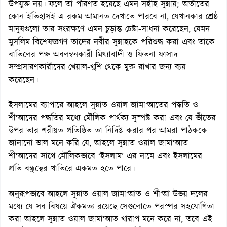
উপযুক্ত নয়। ফলে তা পরিণত হয়েছে এমন সহীহ সুন্নায়; অতীতের
কোন ইতিহাসই এ রকম আমানত দেখাতে পারবে না, যেখানকার শ্রেষ্ঠ
মানুষগুলো তার সংরক্ষণে এমন চুড়ান্ত চেষ্টা-সাধনা করেছেন, যেমন
মুসলিম বিশেষজ্ঞগণ তাদের নবীর সুন্নাহকে পরিশুদ্ধ করা এবং তাকে
বাতিলের পক্ষ অবলম্বনকারী মিথ্যাবাদী ও ফিতনা-ফাসাদ
সম্প্রসারণকারীদের খেয়াল-খুশি থেকে মুক্ত রাখার জন্য ব্যয়
করেছেন।
ইসলামের ব্যাপারে আহলে সুন্নাত ওয়াল জামা‘আতের পদ্ধতি ও
শী‘আদের পদ্ধতির মধ্যে মৌলিক পার্থক্য সুস্পষ্ট করা এবং যে ভীতের
উপর তার শরীয়ত প্রতিষ্ঠিত তা নির্দিষ্ট করার পর আমরা পাঠককে
জানানো ভাল মনে করি যে, আহলে সুন্নাত ওয়াল জামা‘আত
শী‘আদের সাথে মৌলিকভাবে ‘ইসলাম’ এর নামে এবং ইসলামের
প্রতি বন্ধুত্বের খাতিরে একমত হতে পারে।
অনুরূপভাবে আহলে সুন্নাত ওয়াল জামা‘আত ও শী‘আ উভয় দলের
মধ্যে যে সব বিষয়ে ঐকমত্য রয়েছে সেগুলোতে পরস্পর সহযোগিতা
করা আহলে সুন্নাত ওয়াল জামা‘আত খারাপ মনে করে না, তবে এই