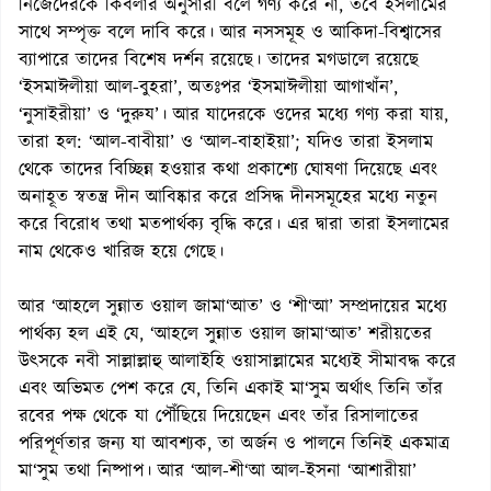
নিজেদেরকে কিবলার অনুসারী বলে গণ্য করে না, তবে ইসলামের
সাথে সম্পৃক্ত বলে দাবি করে। আর নসসমূহ ও আকিদা-বিশ্বাসের
ব্যাপারে তাদের বিশেষ দর্শন রয়েছে। তাদের মগডালে রয়েছে
‘ইসমাঈলীয়া আল-বুহরা’, অতঃপর ‘ইসমাঈলীয়া আগাখাঁন’,
‘নুসাইরীয়া’ ও ‘দুরুয’। আর যাদেরকে ওদের মধ্যে গণ্য করা যায়,
তারা হল: ‘আল-বাবীয়া’ ও ‘আল-বাহাইয়া’; যদিও তারা ইসলাম
থেকে তাদের বিচ্ছিন্ন হওয়ার কথা প্রকাশ্যে ঘোষণা দিয়েছে এবং
অনাহূত স্বতন্ত্র দীন আবিষ্কার করে প্রসিদ্ধ দীনসমূহের মধ্যে নতুন
করে বিরোধ তথা মতপার্থক্য বৃদ্ধি করে। এর দ্বারা তারা ইসলামের
নাম থেকেও খারিজ হয়ে গেছে।
আর ‘আহলে সুন্নাত ওয়াল জামা‘আত’ ও ‘শী‘আ’ সম্প্রদায়ের মধ্যে
পার্থক্য হল এই যে, ‘আহলে সুন্নাত ওয়াল জামা‘আত’ শরীয়তের
উৎসকে নবী সাল্লাল্লাহু আলাইহি ওয়াসাল্লামের মধ্যেই সীমাবদ্ধ করে
এবং অভিমত পেশ করে যে, তিনি একাই মা‘সুম অর্থাৎ তিনি তাঁর
রবের পক্ষ থেকে যা পৌঁছিয়ে দিয়েছেন এবং তাঁর রিসালাতের
পরিপূর্ণতার জন্য যা আবশ্যক, তা অর্জন ও পালনে তিনিই একমাত্র
মা‘সুম তথা নিষ্পাপ। আর ‘আল-শী‘আ আল-ইসনা ‘আশারীয়া’