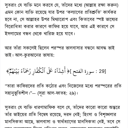
সুতরাং যে ব্যক্তি মনে করবে যে, তাঁদের মধ্যে (আল্লাহ রক্ষা করুন)
এমন কোন ব্যক্তি রয়েছে যার উপর ‘কল্যাণের প্রতিশ্রুতি’ কার্যকর
হবে না, সে আল্লাহর উপর মিথ্যারোপ এবং কিতাবের স্পষ্ট ভাষ্যের
বিরোধিতা করার কারণে কাফির হয়ে যাবে, আর এই কারণে সে
ইসলামের বন্ধন থেকে খারিজ হয়ে যাবে।
আর তাঁরা সকলেই ছিলেন পরস্পর ভালবাসার বন্ধনে আবদ্ধ ভাই
ভাই। আল-কুরআনের ভাষায়:
سورة الفتح
﴿ أَشِدَّآءُ عَلَى ٱلۡكُفَّارِ رُحَمَآءُ بَيۡنَهُمۡۖ﴾
[
: 29]
“তারা কাফিরদের প্রতি কঠোর এবং নিজেদের মধ্যে পরস্পরের প্রতি
সহানুভূতিশীল।”— (সূরা আল-ফাতহ: ২৯)।
সুতরাং যে ব্যক্তি ধারণামাফিক বলে যে, তাঁদের কারো কারো অন্তরে
তাঁর ভাইয়ের প্রতি বিদ্বেষ রয়েছে, দরদ নেই; হিংসা ও বিশৃঙ্খলার
মানসিকতা আছে, ভালবাসা ও স্বার্থত্যাগের মানসিকতা নেই, তবে সে