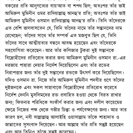
বকরের প্রতি আনুগত্যের বায়‘আত বা শপথ ছিল; অতঃপর তাঁর ভাই
আমিরুল মুমিনীন ওমর রাদিয়াল্লাহু আনহু’র প্রতি; অতঃপর তাঁর ভাই
আমিরুল মুমিনীন ওসমান রাদিয়াল্লাহু আনহু’র প্রতি। তিনি তাঁদেরকে
এত বেশি ভালবাসতেন যে, তিনি তাঁদের নামে তাঁর সন্তানদের নাম
রেখেছেন; তাঁদের সাথে তাঁর সম্পর্ক এত মজবুত ছিল যে, তিনি
তাঁদের সাথে আত্মীয়তার বন্ধনে আবদ্ধ হয়েছেন এবং তাঁদেরকে
সহযোগিতা করেছেন। আর তাঁর কলিজার টুকরা দুই সন্তানকে
বিদ্রোহীদের প্রতিরোধ করার জন্য আমিরুল মুমিনীন ওসমান রা.-এর
দরজায় পাহারা দেয়ার নির্দেশ দিয়েছিলেন এবং তাঁর রক্তের
নিরাপত্তার জন্য তাঁর দুই সন্তানের রক্তকে উৎসর্গ করে দিয়েছিলেন।
যদিও ওসমান রা. নিজে তাঁর আমিরুল মুমিনীন পদবীর গুণে তাঁদের
দুইজনকে এবং সকল সাহাবাকে বিদ্রোহীদের প্রতিরোধ করেতে
নির্দেশ দেননি মুসলিমদের রক্ত প্রবাহিত হওয়া থেকে বিরত রাখার
জন্য; ফিতনার পরিধিকে সংকীর্ণ করার জন্য এবং দলীল কায়েমের
ক্ষেত্রে নিজের পক্ষ থেকে গভীর চিন্তা ও পর্যবেক্ষণের জন্য। আর তার
কারণ হল, নবী সাল্লাল্লাহু আলাইহি ওয়াসাল্লাম তাঁকে শাহাদাত ও
জান্নাতের সুসংবাদ দিয়েছেন। আর আল্লাহ তাঁর প্রতি সন্তুষ্ট হয়েছেন
এবং আর তিনিও তাঁকে সন্তুষ্ট করেছেন।