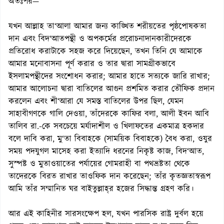
অতঃপর—
যখন আল্লাহ তা‘আলা আমার জন্য কাঙ্খিত শরীয়তের পৃষ্ঠপোষকতা
দান এবং বিদ‘আতপন্থী ও অপকর্মের প্ররোচনাদানকারীদেরকে
প্রতিরোধ করাটাকে সহজ করে দিয়েছেন, তখন তিনি যে আমাকে
আমার মনোবাসনা পূর্ণ করার ও তার দ্বারা সামগ্রীকভাবে
ইসলামপন্থীদের সংশোধন করার; আমার হাতে সত্যকে জারি রাখার;
আমার আলোচনা দ্বারা বাতিলের আগুন প্রশমিত করার তৌফিক প্রদান
করলেন এবং শী‘আরা যে সমস্ত বাতিলের উপর ছিল, যেমন
সাহাবীগণকে গালি দেওয়া, তাঁদেরকে কাফির বলা, আলী ইবন আবি
তালিব রা.-কে সবচেয়ে মর্যাদাশীল ও খিলাফতের একমাত্র হকদার
বলে দাবি করা, মু‘তা বিবাহকে (সাময়িক বিবাহকে) বৈধ করা, ওযুর
সময় পদযুগল মাসেহ করা ইত্যাদি ধরনের নিকৃষ্ট কাজ, বিদ‘আত,
সুস্পষ্ট ও মুতাওয়াতের পর্যায়ের গোমরাহী বা পথভ্রষ্টতা থেকে
তাদেরকে বিরত রাখার তাওফিক দান করেছেন; তাঁর কৃতজ্ঞতাস্বরূপ
আমি তাঁর সম্মানিত ঘর বাইতুল্লাহ্‌র হজের সিদ্ধান্ত গ্রহণ করি।
আর এই কাহিনীর সারসংক্ষেপ হল, যখন পারসিক রাষ্ট্র দুর্বল হয়ে