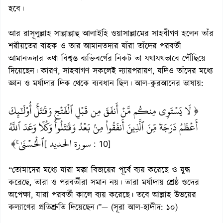
হবে।
আর রাসূলুল্লাহ সাল্লাল্লাহু আলাইহি ওয়াসাল্লামের সাহবীগণ হলেন তাঁর
শরীয়তের বাহক ও তার আমানতদার যাঁরা তাঁদের পরবর্তী
আমানতদার তথা বিশ্বস্ত ব্যক্তিবর্গের নিকট তা যথাযথভাবে পৌঁছিয়ে
দিয়েছেন। কারণ, সাহবাগণ সকলেই ন্যায়পরায়ণ, যদিও তাঁদের মধ্যে
জ্ঞান ও মর্যাদার দিক থেকে ব্যবধান ছিল। আল-কুরআনের ভাষায়:
﴿ لَا يَسۡتَوِي مِنكُم مَّنۡ أَنفَقَ مِن قَبۡلِ ٱلۡفَتۡحِ وَقَٰتَلَۚ أُوْلَٰٓئِكَ
أَعۡظَمُ دَرَجَةٗ مِّنَ ٱلَّذِينَ أَنفَقُواْ مِنۢ بَعۡدُ وَقَٰتَلُواْۚ وَكُلّٗا وَعَدَ ٱللَّهُ
سورة الحديد
ٱلۡحُسۡنَىٰۚ ﴾
[
: 10]
“তোমাদের মধ্যে যারা মক্কা বিজয়ের পূর্বে ব্যয় করেছে ও যুদ্ধ
করেছে, তারা ও পরবর্তীরা সমান নয়। তারা মর্যাদায় শ্রেষ্ঠ ওদের
অপেক্ষা, যারা পরবর্তী কালে ব্যয় করেছে। তবে আল্লাহ উভয়ের
কল্যাণের প্রতিশ্রুতি দিয়েছেন।”— (সূরা আল-হাদীদ: ১০)