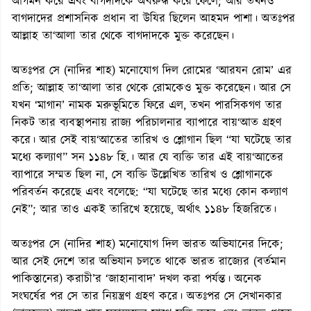
আগমন করে এবং বাগদাদকে অবরুদ্ধ করে ফেলে; আর তখনও
বাগদাদের প্রশাসনিক প্রধান বা উযির ছিলেন আহমদ পাশা। অতঃপর
আল্লাহ তা‘আলা তার থেকে বাগদাদকে মুক্ত করেছেন।
অতঃপর সে (নাদির শাহ) মনোযোগ দিল রোমের ‘আরযন রোম’ এর
প্রতি; আল্লাহ তা‘আলা তার থেকে রোমকেও মুক্ত করেছেন। আর সে
যখন ‘মাগান’ নামক মরুভূমিতে ফিরে এল, তখন পারসিকগণ তার
নিকট তার ব্যবস্থাপনায় রাজ্য পরিচালনার ব্যাপারে বায়‘আত গ্রহণ
করে। আর সেই বায়‘আতের তারিখ ও শ্লোগান ছিল “যা ঘটেছে তার
মধ্যে কল্যাণ” সন ১১৪৮ হি.। আর যে ব্যক্তি তার এই বায়‘আতের
ব্যাপারে সম্মত ছিল না, সে ব্যক্তি উল্লেখিত তারিখ ও শ্লোগানকে
পরিবর্তন করেছে এবং বলেছে: “যা ঘটেছে তার মধ্যে কোন কল্যাণ
নেই”; আর তাও একই তারিখে হয়েছে, অর্থাৎ ১১৪৮ হিজরিতে।
অতঃপর সে (নাদির শাহ) মনোযোগ দিল ভারত অভিযানের দিকে;
আর সেই দেশে তার অভিযান চলতে থাকে ভারত রাজ্যের (বর্তমান
পাকিস্তানের) করাচী’র ‘জাহানাবাদ’ দখল করা পর্যন্ত। অনেক
সংঘর্ষের পর সে তার নিয়ন্ত্রণ গ্রহণ করে। অতঃপর সে সেখানকার