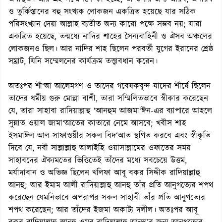
ও তুর্কিস্তানের বহু সংখ্যক লোকজন একত্রিত হয়েছে যার সঠিক
পরিসংখ্যান দেয়া আল্লাহ ব্যতীত অন্য কারো পক্ষে সম্ভব নয়; যারা
একত্রিত হয়েছে, তন্মধ্যে নাদির শাহের সৈন্যবাহিনী ও ঐসব অঞ্চলের
লোকজনও ছিল। আর নাদির শাহ ছিলেন পরবর্তী যুগের ইরানের শ্রেষ্ঠ
সম্রাট, যিনি সম্মেলনের কার্যক্রম তত্ত্বাবধান করেন।
অতঃপর শী‘আ আলেমগণ ও তাদের গবেষকবৃন্দ যাদের শীর্ষে ছিলেন
তাদের ধর্মীয় গুরু মোল্লা বাশী, তারা সম্মিলিতভাবে স্বীকার করেছেন
যে, তারা সাহাবা রাদিয়াল্লাহু ‘আনহুম আজমা‘ঈন-এর ব্যাপারে আহলে
সুন্নাত ওয়াল জামা‘আতের কাতারে নেমে আসবে; খবীস শাহ
ইসমাঈল আল-সাফাওয়ীর সকল বিদ‘আত স্থগিত করবে এবং স্বীকৃতি
দিবে যে, নবী সাল্লাল্লাহু আলাইহি ওয়াসাল্লামের ওফাতের সময়
সাহাবদের ঐক্যমতের ভিত্তিতেই তাঁদের মধ্যে সবচেয়ে উত্তম,
মর্যাদাবান ও অভিজ্ঞ ছিলেন খলিফা আবূ বকর সিদ্দীক রাদিয়াল্লাহু
আনহু; আর ইমাম আলী রাদিয়াল্লাহু আনহু তাঁর প্রতি আনুগত্যের শপথ
করেছেন যেমনিভাবে অপরাপর সকল সাহাবী তাঁর প্রতি আনুগত্যের
শপথ করেছেন; আর তাঁদের ইজমা অকাট্য দলীল। অতঃপর আবূ