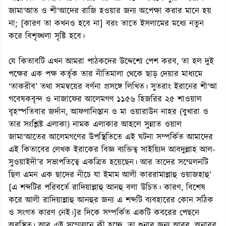
জামা‘আত ও শী‘আদের রাজি হওয়ার জন্য অপেক্ষা করার মানে হয়
না; [কারণ তা কখনও হবে না] বরং তাতে ইসলামের মধ্যে নতুন
করে বিশৃঙ্খলা সৃষ্টি হবে।
যে কিতাবটি এখন আমরা পাঠকদের উদ্দেশ্যে পেশ করব, তা হল দুই
পক্ষের এক পক্ষ কর্তৃক তার নীতিমালা থেকে ছাড় দেয়ার মাধ্যমে
‘তাকরীব’ তথা সমন্বয়ের বর্ণনা প্রসঙ্গে লিখিত। সুতরাং ইরানের শী‘আ
গবেষকবৃন্দ ও নাজাফের আলেমগণ ১১৫৬ হিজরির ২৫ শাওয়াল
বৃহস্পতিবার জর্দান, আফগানিস্তান ও মা ওয়ারাউন নাহর (বুখারা ও
তার সংশ্লিষ্ট এলাকা) নামক এলাকার আহলে সুন্নাত ওয়াল
জামা‘আতের আলেমগণের উপস্থিতিতে এই ঘটনা সম্পর্কিত আমাদের
এই কিতাবের লেখক ইরাকের বিজ্ঞ ব্যক্তিত্ব সাইয়্যিদ আবদুল্লাহ আল-
সুওয়াইদী’র সভাপতিত্বে একত্রিত হয়েছেন। আর তাদের সম্মেলনটি
ছিল এমন এক ছাদের নীচে যা ইমাম আলী কাররামাল্লাহু ওয়াজহাহু’
[এ শব্দটির পরিবর্তে রাদিয়াল্লাহু আনহু বলা উচিত। কারণ, বিশেষ
করে আলী রাদিয়াল্লাহু আনহুর জন্য এ শব্দটি ব্যবহারের কোন সঠিক
ও সংগত কারণ নেই।]র দিকে সম্পর্কিত একটি কবরের পেছনে
অবস্থিত। আর এই সম্মেলনে কী হচ্ছে, তা শুনার জন্য আরব, অনারব