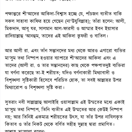
পক্ষান্তরে শী‘আদের আকিদা-বিশ্বাস হচ্ছে যে, পাঁচজন ব্যতীত বাকি
সকল সাহাবা কাফির হয়ে গেছেন (না‘উযুবিল্লাহ); তাঁরা হলেন: আলী,
মিকদাদ, আবূ যর, সালমান আল-ফারসী ও আম্মার ইবন ইয়াসার
রাদিয়াল্লাহু ‘আনহুম, তাদের এই আকিদা কুফরী ও বাতিল।
আর আলী রা. এবং তাঁন সন্তানদের মধ্য থেকে আরও এগারো ব্যক্তির
মা‘সুম তথা নিষ্পাপ হওয়ার ব্যাপারে শী‘আদের আকিদা এবং এ
তাদের (আলী রা. ও তার সন্তানদের) কাছ থেকে পক্ষপাতদুষ্ট ব্যক্তিরা
যা বর্ণনা করেছে তা-ই শরীয়ত; যদিও বর্ণনাকারী মিথ্যাবাদী ও
বিশৃঙ্খলা সৃষ্টিকারী হিসেবে পরিচিত হোক, তা সবই আল্লাহর উপর
মিথ্যারোপ ও বিশৃঙ্খলা সৃষ্টি করা।
সুতরাং নবী সাল্লাল্লাহু আলাইহি ওয়াসাল্লাম এই উম্মতের মধ্যে একাই
মা‘সুম তথা নিষ্পাপ, তিনি ব্যতীত এই উম্মতের আর কেউই নিষ্পাপ
নয়; আর তিনিই একমাত্র শরীয়তের উৎস, যা তাঁর উপর নাযিলকৃত
কিতাব ও তাঁর নিকট থেকে বর্ণিত সহীহ সুন্নাহ দ্বারা প্রমাণিত।