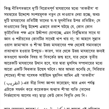
কিন্তু নীতিগতভাবে দু’টি বিরোধপূর্ণ মাযহাবের মধ্যে ‘তাকরীব’ বা
সমন্বয়ের উদ্দেশ্যে সংশয়মূলক নতুন যে দাওয়াত দেয়া হচ্ছে, অথচ
দুটি মাযহাবের প্রতিটিই তাদের স্ব-স্ব মূলনীতির উপর প্রতিষ্ঠিত; সে
দাওয়াতের কিছু উদ্দেশ্য এভাবে প্রকাশ ঘটছে যে, কোন কোন
কূটনৈতিক পক্ষ এতে উদ্দীপনা যোগাচ্ছে, এমন নির্বুদ্ধিতার সাথে যা
জ্ঞান ও শরীয়তের কোনটির সাথেই খাপ খায় না; তা আহলে সুন্নাত
ওয়াল জামা‘আত ও শী‘আ উভয় মাযহাবের পক্ষ থেকেই সমানভাবে
প্রত্যাখ্যাত হওয়ার উপযুক্ত। কারণ, তার থেকে উভয় মাযহাবের জন্যই
কতগুলো অনর্থক বিষয় বা বিতর্কের জন্ম হবে, যার থেকে তৃতীয়
আরেকটি মাযহাবের উত্থান হবে, যার দ্বারা মুসলিম সম্প্রদায়ের মধ্যে
আরো একটি ফিরকার উন্মেষ ঘটবে। আর আমরা শুনেছি যে, সিরিয়ার
(শামের) শী‘আ গবেষক সাইয়্যিদ মুহসিন আমিন এই ‘তাকরীব’
التقريب
(
)-এর তীব্র নিন্দা জ্ঞাপন করেছেন; আর এখন পর্যন্ত
এটাকে সমর্থন করে কয়েকজন অখ্যাত শী‘আ ব্যক্তি (তাদের
নির্ভরযোগ্য আলেম নয়) ছাড়া কেউ কোন বিবৃতি দেয় নি।