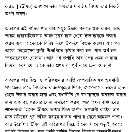
করত।] (উযির) এবং সে তার ক্ষমতার যাবতীয় বিষয় তার নিকট
অর্পণ করল।
অতঃপর এই নাদির শাহ রাজ্যসমূহ উদ্ধার করতে শুরু করল; আর
তারই ধারাবাহিকতায় আফগানের হাত থেকে ইস্ফাহানকে উদ্ধার
করল এবং তাদেরকে বিভিন্ন দলে-উপদলে বিভক্ত করল। অতঃপর
তাকে ‘তহমাসেব কুলী’ উপাধিতে ভূষিত করা হল; যার অর্থ হল
‘তহমাসেবের গোলাম’। আর এই উপাধি তার উপর এমন প্রাধান্য
বিস্তার করল যে, তাকে তার প্রথম বা পূর্ব নামে চেনা যেত না।
অতঃপর তার চিন্তা ও পরিকল্পনার ব্যাপ্তি সম্প্রসারিত হল ওসমানী
সম্রাজ্যের হাতে নিয়ন্ত্রিত রাজ্যসমূহের দিকে; সেগুলোকে তাদের হাত
থেকে উদ্ধার করার জন্য এবং যথারীতি সে বাগদাদকে অবরুদ্ধ করার
জন্য এক বড় ধরনের সৈন্য সমাবেশ করল; আর তখন বাগদাদের
শাসনকর্তা ছিলেন উযিরে আযম ফিল্ড মার্শাল ওসমানী রাষ্ট্রের ডান
হাত উযিরের পুত্র উযির মরহুম হাসান পাশা’র ছেলে আহমদ পাশা।
আর উল্লেখিত উযির এই বহিরাগত বিদ্রোহীদের সাথে লড়াই করতে