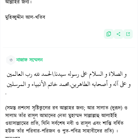
আল্লাহর জন্য।
মুহিব্বুদ্দীন আল-খতিব
৩
নাজাফ সম্মেলন
و الصلاة و السلام على رسوله سيدنا
الحمد لله رب العالمين
,
و على آله و أصحابه الطاهرين
محمد خاتم الأنبياء و المرسلين
,
.
(সমস্ত প্রশংসা সৃষ্টিকুলের রব আল্লাহর জন্য; আর সালাত (দুরূদ) ও
সালাম তাঁর রাসূল আমাদের নেতা মুহাম্মদ সাল্লাল্লাহু আলাইহি
ওয়াসাল্লামের প্রতি, যিনি সর্বশেষ নবী ও রাসূল এবং শান্তি বর্ষিত
হউক তাঁর পরিবার-পরিজন ও পুত-পবিত্র সাহাবীদের প্রতি) ।