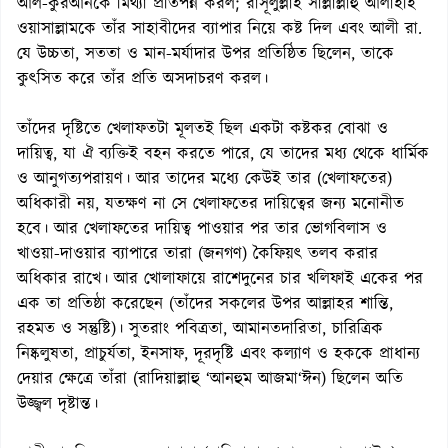
আল-কুরআনকে মিথ্যা প্রতিপন্ন করল; রাসূলুল্লাহ সাল্লাল্লাহু আলাইহি
ওয়াসাল্লামকে তাঁর সাহাবীদের ব্যাপার নিয়ে কষ্ট দিল এবং আলী রা.
যে উচ্চতা, সততা ও মান-মর্যাদার উপর প্রতিষ্ঠিত ছিলেন, তাকে
কুৎসিত করে তাঁর প্রতি অসদাচরণ করল।
তাঁদের দৃষ্টিতে খেলাফতটা মূলতই ছিল একটা কষ্টকর বোঝা ও
দায়িত্ব, যা ঐ ব্যক্তিই বহন করতে পারে, যে তাদের মধ্য থেকে ধার্মিক
ও আনুগত্যপরায়ণ। আর তাদের মধ্যে কেউই তার (খেলাফতের)
অধিকারী নয়, যতক্ষণ না সে খেলাফতের দায়িত্বের জন্য মনোনীত
হবে। আর খেলাফতের দায়িত্ব পাওয়ার পর তার ভোগবিলাস ও
খাওয়া-দাওয়ার ব্যাপারে তারা (জনগণ) কৈফিয়ৎ তলব করার
অধিকার রাখে। আর খোলাফায়ে রাশেদুনের চার খলিফাই একের পর
এক তা প্রতিষ্ঠা করেছেন (তাঁদের সকলের উপর আল্লাহর শান্তি,
রহমত ও সন্তুষ্টি)। সুতরাং পবিত্রতা, আমানতদারিতা, চারিত্রিক
নিষ্কলুষতা, প্রাচুর্যতা, ইনসাফ, দূরদৃষ্টি এবং কল্যাণ ও হককে প্রাধান্য
দেয়ার ক্ষেত্রে তাঁরা (রাদিয়াল্লাহু ‘আনহুম আজমা‘ঈন) ছিলেন অতি
উজ্জ্বল দৃষ্টান্ত।