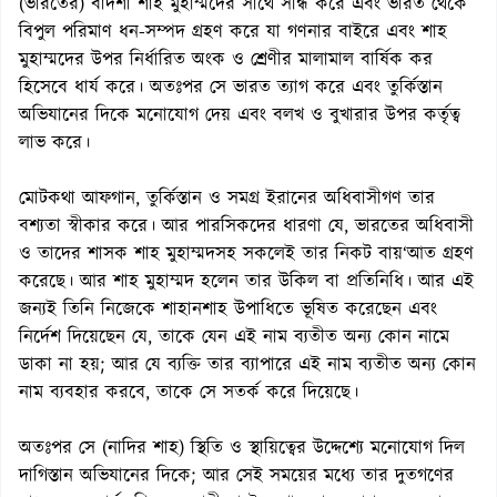
(ভারতের) বাদশা শাহ মুহাম্মদের সাথে সন্ধি করে এবং ভারত থেকে
বিপুল পরিমাণ ধন-সম্পদ গ্রহণ করে যা গণনার বাইরে এবং শাহ
মুহাম্মদের উপর নির্ধারিত অংক ও শ্রেণীর মালামাল বার্ষিক কর
হিসেবে ধার্য করে। অতঃপর সে ভারত ত্যাগ করে এবং তুর্কিস্তান
অভিযানের দিকে মনোযোগ দেয় এবং বলখ ও বুখারার উপর কর্তৃত্ব
লাভ করে।
মোটকথা আফগান, তুর্কিস্তান ও সমগ্র ইরানের অধিবাসীগণ তার
বশ্যতা স্বীকার করে। আর পারসিকদের ধারণা যে, ভারতের অধিবাসী
ও তাদের শাসক শাহ মুহাম্মদসহ সকলেই তার নিকট বায়‘আত গ্রহণ
করেছে। আর শাহ মুহাম্মদ হলেন তার উকিল বা প্রতিনিধি। আর এই
জন্যই তিনি নিজেকে শাহানশাহ উপাধিতে ভূষিত করেছেন এবং
নির্দেশ দিয়েছেন যে, তাকে যেন এই নাম ব্যতীত অন্য কোন নামে
ডাকা না হয়; আর যে ব্যক্তি তার ব্যাপারে এই নাম ব্যতীত অন্য কোন
নাম ব্যবহার করবে, তাকে সে সতর্ক করে দিয়েছে।
অতঃপর সে (নাদির শাহ) স্থিতি ও স্থায়িত্বের উদ্দেশ্যে মনোযোগ দিল
দাগিস্তান অভিযানের দিকে; আর সেই সময়ের মধ্যে তার দুতগণের