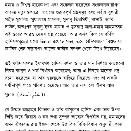
ইমাম ও বিশ্বস্ত হাফেযগণ এবং সংকলন করেছেন সংকলনকারীগণ
অত্যন্ত যত্নসহকারে। তন্মধ্যে গুরুত্বপূর্ণ গ্রন্থসমূহ হল: সহীহ বুখারী,
সহীহ মুসলিম, মুয়াত্তায়ে মালেক, সুনানু তিরমিযী, নাসাঈ, আবি
দাঊদ, অতঃপর সুনানু ইবন মাযাহ ও মুসনাদু আল-ইমাম আহমদসহ
এই স্তরের আরও যেসব গ্রন্থ রয়েছে। আর এসব কিতাবে বর্ণিত
হাদিসসমূহের মধ্যে ভিন্নতা রয়েছে সত্য, তবে হাদিসগুলো বিশুদ্ধ যা
জাতির শ্রেষ্ঠ সন্তানগণ তাদের অতীত সম্পদ থেকে লিখে নিয়েছেন।
এই মর্যাদাসম্পন্ন ইমামগণ হাদিস বর্ণনা ও তার মান নির্ণয়ে কতগুলো
নিয়ম-কানুন ও শর্ত নির্ধারণ করেছেন; তারা এ বিষয়ে অনেক গ্রন্থ
রচনা করেছেন যা তার গুরুত্বকে বাড়িয়ে দিয়েছে এবং তা একটি
মর্যাদাপূর্ণ শাস্ত্রে পরিণত হয়েছে। আর তার নাম হল ‘ইলম আল-
علم السنة
সুন্নাহ’ (
)।
যে উম্মত আল্লাহর কিতাব ও তাঁর রাসূলের হাদিস এবং তার উপর
ভিত্তি করে কিয়াস ও নস তথা সুস্পষ্ট ভাষ্যের বিপরীত নয়, ইমামদের
এমন ঐক্যবদ্ধ রায় ইজমা থেকে উদ্ভাবিত বিধি-বিধান অনুযায়ী কাজ