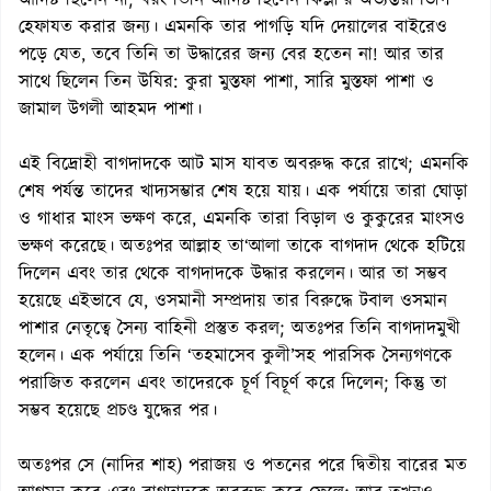
আদিষ্ট ছিলেন না; বরং তিনি আদিষ্ট ছিলেন কিল্লা’র অভ্যন্তরীণভাগ
হেফাযত করার জন্য। এমনকি তার পাগড়ি যদি দেয়ালের বাইরেও
পড়ে যেত, তবে তিনি তা উদ্ধারের জন্য বের হতেন না! আর তার
সাথে ছিলেন তিন উযির: কুরা মুস্তফা পাশা, সারি মুস্তফা পাশা ও
জামাল উগলী আহমদ পাশা।
এই বিদ্রোহী বাগদাদকে আট মাস যাবত অবরুদ্ধ করে রাখে; এমনকি
শেষ পর্যন্ত তাদের খাদ্যসম্ভার শেষ হয়ে যায়। এক পর্যায়ে তারা ঘোড়া
ও গাধার মাংস ভক্ষণ করে, এমনকি তারা বিড়াল ও কুকুরের মাংসও
ভক্ষণ করেছে। অতঃপর আল্লাহ তা‘আলা তাকে বাগদাদ থেকে হটিয়ে
দিলেন এবং তার থেকে বাগদাদকে উদ্ধার করলেন। আর তা সম্ভব
হয়েছে এইভাবে যে, ওসমানী সম্প্রদায় তার বিরুদ্ধে টবাল ওসমান
পাশার নেতৃত্বে সৈন্য বাহিনী প্রস্তুত করল; অতঃপর তিনি বাগদাদমুখী
হলেন। এক পর্যায়ে তিনি ‘তহমাসেব কুলী’সহ পারসিক সৈন্যগণকে
পরাজিত করলেন এবং তাদেরকে চূর্ণ বিচূর্ণ করে দিলেন; কিন্তু তা
সম্ভব হয়েছে প্রচণ্ড যুদ্ধের পর।
অতঃপর সে (নাদির শাহ) পরাজয় ও পতনের পরে দ্বিতীয় বারের মত