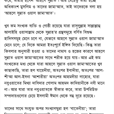
করে, তারাই হলেন ‘আহলে সুন্নাত’। আর যেহেতু তারা হচ্ছে
অধিকাংশ মুসলিম ও তাদের জামা‘আত, তাই তাদেরকে বলা হয়
‘আহলে সুন্নাত ওয়াল জামা‘আত’।
খুব কম সংখ্যক ব্যক্তি ও গোষ্ঠী রয়েছে যারা রাসূলুল্লাহ সাল্লাল্লাহু
আলাইহি ওয়াসাল্লাম থেকে সুন্নাহ’র গ্রন্থসমূহে বর্ণিত বিশুদ্ধ
হাদিসসমূহ মেনে চলে না, যেভাবে আহলে সুন্নাত ওয়াল জামা‘আত
মেনে চলে; যে দিকে আমরা ইতঃপূর্বে ইঙ্গিত দিয়েছি। কিন্তু তারা
কিবলার অনুসারী হওয়া ও তাদের নামায ও হজের কারণে আহলে
সুন্নাত ওয়াল জামা‘আতের সাথে শরীক হয়ে যায়। আর এই কম
সংখ্যকের মধ্য থেকে যারা আহলে সুন্নাত ওয়াল জামা‘আতের খুব
কাছাকাছি, তারা হল যায়েদীয়া, অতঃপর ইবাদীয়া, অতঃপর ‘আল-
শী‘আ আল-ইসনা ‘আশারীয়া’ অতঃপর আহমদীয়া লাহোর, যারা
নবুওয়াতের মিথ্যা দাবিদার গোলাম আহমদ কাদিয়ানীকে নবী মানে
না। আর যারা তার নবুওয়াতকে স্বীকার করে, তারা উপরিউক্ত
সম্প্রদায়গুলোর চেয়ে ইসলামী ঈমান থেকে বহু দূরে রয়েছে।
তাদের সাথে সংযুক্ত অপর সংখ্যালঘুরা হল ‘বাতেনীয়া’; তারা