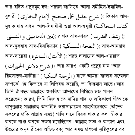
তার রচিত গ্রন্থসমূহ হল: শরহুন জালিলুন ‘আলা সহীহিল-ইমামিল-
شرح جليل على صحيح الإمام البخاري
বুখারী (
); কিতাব আল-
كتاب المحاكمة
মুহাকামাহ বাইনা আল-দিমামীনী ওয়া আল-শুমুন্নী (
رشف الضرب
بين الدماميني و الشمني
); রাশফ আল-দারব (
);
النفحة المسكية
আল-নুফহাহ আল-মিসকিয়্যাহ (
); আল-আমছাল
الأمثال السائرة
আল-সায়েরা (
); শরহু দালায়েল আল-খায়রাত
شرح دلائل الخيرات
(
)। তার আরও একটি গ্রন্থের নাম “আর
الرحلة المكية
রিহলাতুল-মাক্কীয়া” (
) যাতে আমরা নাজাফ সম্মেলন
সম্পর্কে এই কিতাবে যা লিপিবদ্ধ করেছি, তা বিদ্যমান আছে। আর
তিনি ঐ বছর আল্লাহর শুকরিয়া আদায়ের নিমিত্তে হজ পালন
করেছেন; কারণ, তিনি নিজ হাতে নাদির শাহ ও অধিকাংশ শী‘আকে
রাসূলুল্লাহ সাল্লাল্লাহু আলাইহি ওয়াসাল্লামের সাহাবীদেরকে (তাঁদের
সকলের প্রতি আল্লাহ সন্তুষ্ট) গালি দানে বিরত থাকার কথা স্বীকার
করতে বাধ্য করতে সক্ষম হয়েছিলেন। আল্লাহ সত্য ও কল্যাণ এবং
উভয়ের অনুসারীদের অভিভাবক; আর সমস্ত প্রশংসা সৃষ্টিকুলের রব