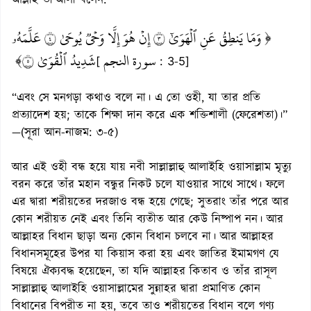
আল্লাহ তা‘আলা বলেন:
﴿ وَمَا يَنطِقُ عَنِ ٱلۡهَوَىٰٓ ٣ إِنۡ هُوَ إِلَّا وَحۡيٞ يُوحَىٰ ٤ عَلَّمَهُۥ
سورة النجم
شَدِيدُ ٱلۡقُوَىٰ ٥﴾
[
: 3-5]
“এবং সে মনগড়া কথাও বলে না। এ তো ওহী, যা তার প্রতি
প্রত্যাদেশ হয়; তাকে শিক্ষা দান করে এক শক্তিশালী (ফেরেশতা)।”
—(সূরা আন-নাজম: ৩-৫)
আর এই ওহী বন্ধ হয়ে যায় নবী সাল্লাল্লাহু আলাইহি ওয়াসাল্লাম মৃত্যু
বরন করে তাঁর মহান বন্ধুর নিকট চলে যাওয়ার সাথে সাথে। ফলে
এর দ্বারা শরীয়তের দরজাও বন্ধ হয়ে গেছে; সুতরাং তাঁর পরে আর
কোন শরীয়ত নেই এবং তিনি ব্যতীত আর কেউ নিষ্পাপ নন। আর
আল্লাহর বিধান ছাড়া অন্য কোন বিধান চলবে না। আর আল্লাহর
বিধানসমূহের উপর যা কিয়াস করা হয় এবং জাতির ইমামগণ যে
বিষয়ে ঐক্যবদ্ধ হয়েছেন, তা যদি আল্লাহর কিতাব ও তাঁর রাসূল
সাল্লাল্লাহু আলাইহি ওয়াসাল্লামের সুন্নাহর দ্বারা প্রমাণিত কোন
বিধানের বিপরীত না হয়, তবে তাও শরীয়তের বিধান বলে গণ্য