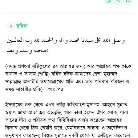
২
ভূমিকা
و صلى الله على سيدنا محمد و آله و
الحمد لله رب العالمين
,
صحبه و سلم و بعد
:
(সমস্ত প্রশংসা সৃষ্টিকুলের রব আল্লাহর জন্য; আর আল্লাহর পক্ষ থেকে
সালাত ও সালাম (শান্তি) বর্ষিত হউক আমাদের নেতা মুহাম্মদ
সাল্লাল্লাহু আলাইহি ওয়াসাল্লামের প্রতি এবং তাঁর পরিবার-পরিজন ও
সমস্ত সাহাবীর প্রতি) । অতঃপর
ইসলামের শুরু থেকে এখন পর্যন্ত অধিকাংশ মুসলিম ‘আহলে সুন্নাত
ওয়াল জামা‘আত’-এর অন্তর্ভুক্ত; আর তারা হলেন ঐসব লোক, যারা
তাদের দীন ও শরীয়ত তথা বিধিবিধান অর্জন করেছেন আল্লাহর
কিতাব থেকে ঠিক তেমনি করে, যেমনিভাবে সাহাবা ও তাবেঈনগণ
অনুধাবন করেছেন; বিশুদ্ধ সুন্নাতে নববী থেকে যা ত্রুটিমুক্ত করেছেন