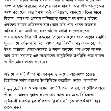
বকর রাদিয়াল্লাহু আনহু ওমর রাদিয়াল্লাহু আনহু’র জন্য আনুগত্যের
শপথ আহ্বান করলেন; অতঃপর সকল সাহাবী তাঁর প্রতি আনুগত্যের
শপথ করেছেন, আর ইমাম আলী রাদিয়াল্লাহু আনহুও তাঁদের সাথে
ছিলেন। অতঃপর ওসমান রাদিয়াল্লাহু আনহু’র ব্যাপারেও তাঁদের
ঐক্যবদ্ধ রায়ের প্রতিফলন ঘটে। আর তাঁর পরে শাসন ক্ষমতার
অধিকারী হন আলী রা. এবং তাঁদের মর্যাদা ও খেলাফতের
ধারাবাহিকতা ছিল এই রকমের (তাঁদের সকলের প্রতি আল্লাহ সন্তুষ্ট)।
সুতরাং যে ব্যক্তি গালি দিবে অথবা এর বিপরীত মন্তব্য করবে, তার
উপর আল্লাহর, ফেরেশতাদের ও সকল মানুষের পক্ষ থেকে লা‘নত।
আর তারা সকলেই এই সম্মেলনের আনুষ্ঠানিক উপস্থিতি পত্রে স্বাক্ষর
ও সীলমোহর প্রদান করেছে।
এই যে কাজটি শী‘আ গবেষকবৃন্দ ও তাদের আলেমগণ ১১৫৬
হিজরিতে সর্বসাধারণের উপস্থিতিতে করেছিল, তাকে ‘তাকরীব’
التقريب
(
) বা ‘সমন্বয়সাধন’ বলাটাই শুদ্ধ। কারণ, তা মৌলিকভাবে
শী‘আ ও আহলে সুন্নাত ওয়াল জামা‘আত এর মধ্যে বিচ্ছিন্নতা
সৃষ্টিকারী যাবতীয় মুকাফফিরাত (কুফরি’র দিকে সম্পর্ককারী বস্তু)
থেকে মুক্ত।