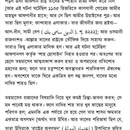
পড়ল এবং আফগান রাষ্ট্র তাদের ইস্পাহান রাজ্য দখল করে নিল
[আর এই ঘটনা ঘটেছিল ১১৩৫ হিজরিতে কালযাবী গোত্রের আমীর
মাহমুদ আফগানীর হাতে; আর সে ছিল আমীর উয়াইসের পুত্র। আর
তারা ছিল মূলত: কান্দাহার এলাকার। তার জীবনীর জন্য দ্রষ্টব্য—
الدين سامي بك
আল-দীন, সামী বেগ (
), পৃ. ৪২২২]; আর ওসমানী
রাজবংশও -আল্লাহ তাদের রাষ্ট্রকে তৌফিক দিয়ে সাহায্য করুন-
তারাও কিছু এলাকার মালিক হল। আর এই ঘটনা ঘটেছিল
আফগানগণ কর্তৃক ‘শাহ হোসাইন’ নিহত হওয়ার পর। অতঃপর তার
ছেলে তহমাসেব আত্মপ্রকাশ করল হত্যা ও অপমানের প্রতিশোধ
গ্রহণের জন্য; ফলে তার চতুষ্পাশে অবস্থানরত পারসিকগণ ঐক্যবদ্ধ
হল। অবশেষে তাকে ঘিরে একত্রিত হল বহু জনগণ, যাদের মধ্যে
নাদির শাহও ছিল।
তহমাসেব প্রজাদের বিষয়াদি নিয়ে খুব কমই চিন্তা-ভাবনা করত; সে
মদ পানেই মত্ত থাকত। ফলে নাদির শাহ তার খুব কাছের মানুষে
পরিণত হল; এমনকি এক পর্যায়ে সে হয়ে গেল তার শাসন ক্ষমতার
একমাত্র অবলম্বন [অর্থাৎ তার উযির। আর তাদের পরিভাষা ছিল যে,
اعتماد الدولة
তারা উযিরকে ‘রাষ্ট্রের অবলম্বন’ (
) উপাধিতে ভূষিত