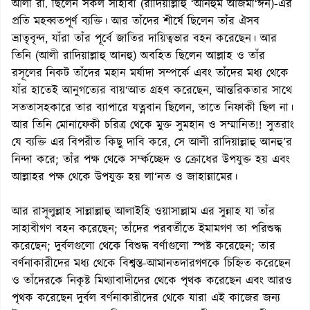
আলী রা. ছিলেন সকল সাহাবা (রাদিয়াল্লাহু ‘আনহুম আজমা‘ঈন)-এর
প্রতি মহব্বতপূর্ণ ব্যক্তি। আর তাঁদের শীর্ষে ছিলেন তাঁর ঐসব
ভ্রাতৃবৃন্দ, যাঁরা তাঁর পূর্বে জাতির দায়িত্বভার বহন করেছেন। আর
তিনি (আলী রাদিয়াল্লাহু আনহু) অবহিত ছিলেন আল্লাহ ও তাঁর
রসূলের নিকট তাঁদের মহান মর্যাদা সম্পর্কে এবং তাঁদের মধ্য থেকে
যাঁর হাতেই আনুগত্যের বায়‘আত গ্রহণ করেছেন, আন্তরিকতার সাথে
সততাসহকারে তার ব্যাপারে যত্নবান ছিলেন, তাতে নিফাকী ছিল না।
আর তিনি মোনাফেকী চরিত্র থেকে মুক্ত সুমহান ও সম্মানিত!! সুতরাং
যে ব্যক্তি এর বিপরীত কিছু দাবি করে, সে আলী রাদিয়াল্লাহু আনহু’র
নিন্দা করে; তাঁর পক্ষ থেকে সর্ম্কচ্ছেদ ও ক্রোধের উপযুক্ত হয় এবং
আল্লাহর পক্ষ থেকে উপযুক্ত হয় লা‘নত ও জাহান্নামের।
আর রাসূলুল্লাহ সাল্লাল্লাহু আলাইহি ওয়াসাল্লাম এর সুন্নাহ যা তাঁর
সাহাবীগণ বহন করেছেন; তাঁদের পরবর্তীতে ইমামগণ তা পরিশুদ্ধ
করেছেন; দুর্বলগুলো থেকে বিশুদ্ধ বর্ণাগুলো স্পষ্ট করেছেন; তার
বর্ণনাকারীদের মধ্য থেকে বিশ্বস্ত-আমানতদারগণকে চিহ্নিত করেছেন
ও তাঁদেরকে নিকৃষ্ট মিথ্যাবাদীদের থেকে পৃথক করেছেন এবং আরও
পৃথক করেছেন দুর্বল বর্ণনাকারীদের থেকে যারা এই কাজের জন্য