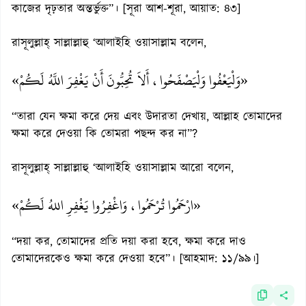
কাজের দৃঢ়তার অন্তর্ভুক্ত”। [সূরা আশ-শূরা, আয়াত: ৪৩]
রাসূলুল্লাহ্ সাল্লাল্লাহু ‘আলাইহি ওয়াসাল্লাম বলেন,
«وَلْيَعْفُوا وَلْيَصْفَحُوا، أَلاَ تُحِبُّونَ أَنْ يَغْفِرَ اللَّهُ لَكُمْ»
“তারা যেন ক্ষমা করে দেয় এবং উদারতা দেখায়, আল্লাহ তোমাদের
ক্ষমা করে দেওয়া কি তোমরা পছন্দ কর না”?
রাসূলুল্লাহ্ সাল্লাল্লাহু ‘আলাইহি ওয়াসাল্লাম আরো বলেন,
«ارْحَمُوا تُرْحَمُوا، وَاغْفِرُوا يَغْفِرِ اللهُ لَكُمْ»
“দয়া কর, তোমাদের প্রতি দয়া করা হবে, ক্ষমা করে দাও
তোমাদেরকেও ক্ষমা করে দেওয়া হবে”। [আহমাদ: ১১/৯৯।]