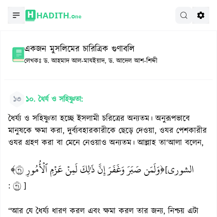
HADITH.
One
একজন মুসলিমের চারিত্রিক গুণাবলি
লেখকঃ
ড. আহমাদ আল-মাযইয়াদ, ড. আদেল আশ-শিদ্দী
১৩
১০. ধৈর্য ও সহিষ্ণুতা:
ধৈর্য্য ও সহিষ্ণুতা হচ্ছে ইসলামী চরিত্রের অন্যতম। অনুরূপভাবে
মানুষকে ক্ষমা করা, দুর্ব্যবহারকারীকে ছেড়ে দেওয়া, ওযর পেশকারীর
ওযর গ্রহণ করা বা মেনে নেওয়াও অন্যতম। আল্লাহ তা‘আলা বলেন,
الشورى
﴿وَلَمَن صَبَرَ وَغَفَرَ إِنَّ ذَٰلِكَ لَمِنۡ عَزۡمِ ٱلۡأُمُورِ ٤٣﴾
[
٤٣
:
]
“আর যে ধৈর্য্য ধারণ করল এবং ক্ষমা করল তার জন্য, নিশ্চয় এটা