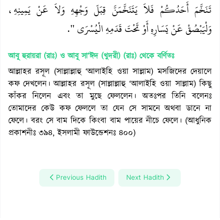
تَنَخَّمَ أَحَدُكُمْ فَلاَ يَتَنَخَّمَنَّ قِبَلَ وَجْهِهِ وَلاَ عَنْ يَمِينِهِ،
وَلْيَبْصُقْ عَنْ يَسَارِهِ أَوْ تَحْتَ قَدَمِهِ الْيُسْرَى ‏"‏‏.‏
আবূ হুরায়রা (রাঃ) ও আবূ সা’ঈদ (খুদরী) (রাঃ)
থেকে বর্ণিতঃ
আল্লাহর রসূল (সাল্লাল্লাহু ‘আলাইহি ওয়া সাল্লাম) মসজিদের দেয়ালে
কফ দেখলেন। আল্লাহর রসূল (সাল্লাল্লাহু ‘আলাইহি ওয়া সাল্লাম) কিছু
কাঁকর নিলেন এবং তা মুছে ফেললেন। অতঃপর তিনি বলেনঃ
তোমাদের কেউ কফ ফেললে তা যেন সে সামনে অথবা ডানে না
ফেলে। বরং সে বাম দিকে কিংবা বাম পায়ের নীচে ফেলে। (আধুনিক
প্রকাশনীঃ ৩৯৪, ইসলামী ফাউন্ডেশনঃ ৪০০)
Previous Hadith
Next Hadith