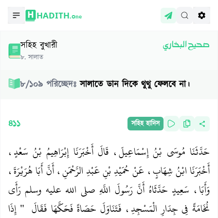
HADITH.
One
সহিহ বুখারী
صحيح البخاري
৮
.
সালাত
৮
/
১০৯
পরিচ্ছেদঃ
সালাতে ডান দিকে থুথু ফেলবে না।
৪১১
সহিহ হাদিস
حَدَّثَنَا مُوسَى بْنُ إِسْمَاعِيلَ، قَالَ أَخْبَرَنَا إِبْرَاهِيمُ بْنُ سَعْدٍ،
أَخْبَرَنَا ابْنُ شِهَابٍ، عَنْ حُمَيْدِ بْنِ عَبْدِ الرَّحْمَنِ، أَنَّ أَبَا هُرَيْرَةَ،
وَأَبَا، سَعِيدٍ حَدَّثَاهُ أَنَّ رَسُولَ اللَّهِ صلى الله عليه وسلم رَأَى
نُخَامَةً فِي جِدَارِ الْمَسْجِدِ، فَتَنَاوَلَ حَصَاةً فَحَكَّهَا فَقَالَ ‏ "‏ إِذَا