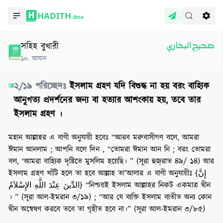
HADITH.
One
সহিহ বুখারী
صحيح البخاري
১০
.
আযান
২
/
১৯
পরিচ্ছেদঃ
ইসলাম গ্রহণ যদি বিশুদ্ধ না হয় বরং বাহ্যিক
আনুগত্য প্রদর্শনের জন্য বা হত্যার আশংকায় হয়, তবে তার
ইসলাম গ্রহণ ।
মহান আল্লাহর এ বাণী অনুযায়ী হবেঃ “আরব মরুবাসীগণ বলে, আমরা
ঈমান আনলাম ; আপনি বলে দিন , “তোমরা ঈমান আন নি ; বরং তোমরা
বল, ‘আমরা বাহ্যিক দৃষ্টিতে মুসলিম হয়েছি। ” (সূরা হুজ্‌রাত ৪৯/ ১৪) আর
ইসলাম গ্রহণ খাঁটি হলে তা হবে আল্লাহ তা’আলার এ বাণী অনুযায়ীঃ {إِنَّ
الدِّينَ عِنْدَ اللَّهِ الإِسْلاَمُ} “নিশ্চয়ই ইসলাম আল্লাহর নিকট একমাত্র দ্বীন
। ” (সূরা আল-ইমরান ৩/১৯) ; “আর যে ব্যক্তি ইসলাম ব্যতীত অন্য কোন
দ্বীন অন্বেষণ করবে তবে তা গৃহীত হবে না।” (সূরা আল-ইমরান ৩/৮৫)