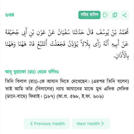
৬৩৪
সহিহ হাদিস
مُحَمَّدُ بْنُ يُوسُفَ قَالَ حَدَّثَنَا سُفْيَانُ عَنْ عَوْنِ بْنِ أَبِي جُحَيْفَةَ
عَنْ أَبِيهِ أَنَّهُ رَأَى بِلَالاً يُؤَذِّنُ فَجَعَلْتُ أَتَتَبَّعُ فَاهُ هَهُنَا وَهَهُنَا
بِالْأَذَانِ.
আবূ যুহায়ফা (রাঃ)
থেকে বর্ণিতঃ
তিনি বিলাল (রাঃ)–কে আযান দিতে দেখেছেন। (এরপর তিনি বলেন)
তাই আমি তাঁর (বিলালের) ন্যায় আযানের মাঝে মুখ এদিক সেদিক
(ডানে-বামে) ফিরাই। (১৮৭) (আ.প্র. ৫৯৮, ই.ফা. ৬০৬)
Previous Hadith
Next Hadith