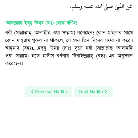
عَنِ النَّبِيِّ صلى الله عليه وسلم‏.‏
‘আবদুল্লাহ্ ইব্‌নু ‘উমর (রাঃ)
থেকে বর্ণিতঃ
নবী (সাল্লাল্লাহু ‘আলাইহি ওয়া সাল্লাম) বলেছেনঃ কোন মহিলার সাথে
কোন মাহ্‌রাম পুরুষ না থাকলে, সে যেন তিন দিনের সফর না করে।
আহ্‌মাদ (রহঃ)....ইব্‌নু ‘উমর (রাঃ) সূত্রে নবী (সাল্লাল্লাহু ‘আলাইহি
ওয়া সাল্লাম) হতে হাদীস বর্ণনায় ‘উবাইদুল্লাহ্ (রহঃ)-এর অনুসরণ
করেছেন।
Previous Hadith
Next Hadith