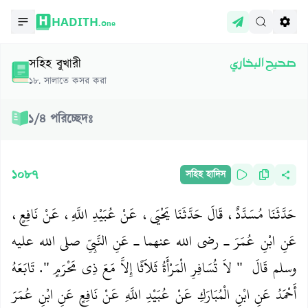
HADITH.
One
সহিহ বুখারী
صحيح البخاري
১৮
.
সালাতে কসর করা
১
/
৪
পরিচ্ছেদঃ
১০৮৭
সহিহ হাদিস
حَدَّثَنَا مُسَدَّدٌ، قَالَ حَدَّثَنَا يَحْيَى، عَنْ عُبَيْدِ اللَّهِ، عَنْ نَافِعٍ،
عَنِ ابْنِ عُمَرَ ـ رضى الله عنهما ـ عَنِ النَّبِيِّ صلى الله عليه
وسلم قَالَ ‏ "‏ لاَ تُسَافِرِ الْمَرْأَةُ ثَلاَثًا إِلاَّ مَعَ ذِي مَحْرَمٍ ‏"‏‏.‏ تَابَعَهُ
أَحْمَدُ عَنِ ابْنِ الْمُبَارَكِ عَنْ عُبَيْدِ اللَّهِ عَنْ نَافِعٍ عَنِ ابْنِ عُمَرَ