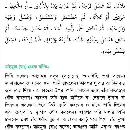
ثَلاَثًا، ثُمَّ غَسَلَ فَرْجَهُ، ثُمَّ ضَرَبَ يَدَهُ بِالأَرْضِ ـ أَوِ الْحَائِطِ ـ
مَرَّتَيْنِ أَوْ ثَلاَثًا، ثُمَّ مَضْمَضَ وَاسْتَنْشَقَ، وَغَسَلَ وَجْهَهُ
وَذِرَاعَيْهِ، ثُمَّ أَفَاضَ عَلَى رَأْسِهِ الْمَاءَ، ثُمَّ غَسَلَ جَسَدَهُ، ثُمَّ
تَنَحَّى فَغَسَلَ رِجْلَيْهِ‏.‏ قَالَتْ فَأَتَيْتُهُ بِخِرْقَةٍ، فَلَمْ يُرِدْهَا، فَجَعَلَ
يَنْفُضُ بِيَدِهِ‏.‏
মাইমূনা (রাঃ)
থেকে বর্ণিতঃ
তিনি বলেনঃ আল্লাহর রসূল (সাল্লাল্লাহু ‘আলাইহি ওয়া সাল্লাম)
জানাবাতের গোসলের জন্য পানি রাখলেন। তারপর দু’বার বা তিনবার
ডান হাত দিয়ে বাম হাতের উপর পানি ঢাললেন এবং তাঁর লজ্জাস্থান
ধৌত করলেন। তারপর তাঁর হাত মাটিতে বা দেয়ালে দু’বার বা
তিনবার ঘষলেন। পরে তিনি কুলি করলেন ও নাকে পানি দিলেন
এবং চেহারা ও দু’হাত ধৌত করলেন। তারপর তাঁর মাথায় পানি
ঢাললেন এবং তাঁর শরীর ধুলেন। অতঃপর একটু সরে গিয়ে তাঁর দু’পা
ধৌত করলেন। মাইমূনা (রাঃ) বলেনঃ অতঃপর আমি একখণ্ড কাপড়