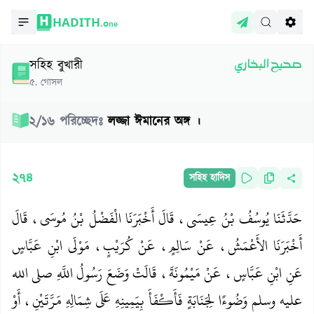
HADITH.
One
সহিহ বুখারী
صحيح البخاري
৫
.
গোসল
২
/
১৬
পরিচ্ছেদঃ
লজ্জা ঈমানের অঙ্গ ।
২৭৪
সহিহ হাদিস
حَدَّثَنَا يُوسُفُ بْنُ عِيسَى، قَالَ أَخْبَرَنَا الْفَضْلُ بْنُ مُوسَى، قَالَ
أَخْبَرَنَا الأَعْمَشُ، عَنْ سَالِمٍ، عَنْ كُرَيْبٍ، مَوْلَى ابْنِ عَبَّاسٍ
عَنِ ابْنِ عَبَّاسٍ، عَنْ مَيْمُونَةَ، قَالَتْ وَضَعَ رَسُولُ اللَّهِ صلى الله
عليه وسلم وَضُوءًا لِجَنَابَةٍ فَأَكْفَأَ بِيَمِينِهِ عَلَى شِمَالِهِ مَرَّتَيْنِ، أَوْ