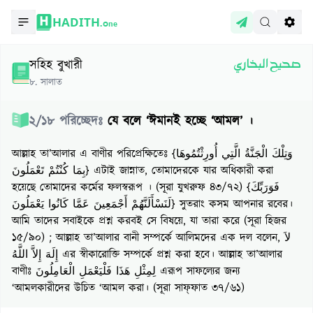
HADITH.
One
সহিহ বুখারী
صحيح البخاري
৮
.
সালাত
২
/
১৮
পরিচ্ছেদঃ
যে বলে ‘ঈমানই হচ্ছে ‘আমল’ ।
আল্লাহ তা’আলার এ বাণীর পরিপ্রেক্ষিতেঃ {وَتِلْكَ الْجَنَّةُ الَّتِي أُورِثْتُمُوهَا
بِمَا كُنْتُمْ تَعْمَلُونَ} এটাই জান্নাত, তোমাদেরকে যার অধিকারী করা
হয়েছে তোমাদের কর্মের ফলস্বরূপ । (সূরা যুখরুফ ৪৩/৭২) {فَوَرَبِّكَ
لَنَسْأَلَنَّهُمْ أَجْمَعِينَ عَمَّا كَانُوا يَعْمَلُونَ} সুতরাং কসম আপনার রবের।
আমি তাদের সবাইকে প্রশ্ন করবই সে বিষয়ে, যা তারা করে (সূরা হিজর
১৫/৯০) ; আল্লাহ তা’আলার বানী সম্পর্কে আলিমদের এক দল বলেন, لاَ
إِلَهَ إِلاَّ اللَّهُ এর স্বীকারোক্তি সম্পর্কে প্রশ্ন করা হবে। আল্লাহ তা’আলার
বাণীঃ لِمِثْلِ هَذَا فَلْيَعْمَلِ الْعَامِلُونَ এরূপ সাফল্যের জন্য
‘আমলকারীদের উচিত ‘আমল করা। (সূরা সাফ্‌ফাত ৩৭/৬১)