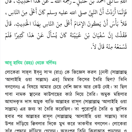
اللَّهِ سَأَلَنِي أَحْمَدُ بْنُ حَنْبَلٍ ـ رَحِمَهُ اللَّهُ ـ عَنْ هَذَا الْحَدِيثِ، قَالَ
فَإِنَّمَا أَرَدْتُ أَنَّ النَّبِيَّ صلى الله عليه وسلم كَانَ أَعْلَى مِنَ النَّاسِ،
فَلاَ بَأْسَ أَنْ يَكُونَ الإِمَامُ أَعْلَى مِنَ النَّاسِ بِهَذَا الْحَدِيثِ‏.‏ قَالَ
فَقُلْتُ إِنَّ سُفْيَانَ بْنَ عُيَيْنَةَ كَانَ يُسْأَلُ عَنْ هَذَا كَثِيرًا فَلَمْ
تَسْمَعْهُ مِنْهُ قَالَ لاَ‏.‏
আবূ হাযিম (রহঃ)
থেকে বর্ণিতঃ
লোকেরা সাহ্‌ল ইব্‌নু সা‘দ (রাঃ) কে জিজ্ঞেস করল [(নবী (সাল্লাল্লাহু
‘আলাইহি ওয়া সাল্লাম) এর] মিম্বার কিসের ‍তৈরি ছিল? তিনি
বললেনঃ এ বিষয়ে আমার চেয়ে বেশি জ্ঞাত আর কেউ নেই। তা ছিল
গাবা নামক স্থানের ঝাউগাছের কাঠ দিয়ে তৈরি। অমুক মহিলার
আযাদকৃত দাস অমুক ব্যক্তি আল্লাহর রাসূল (সাল্লাল্লাহু ‘আলাইহি ওয়া
সাল্লাম) এর জন্য তা তৈরি করেছিল। তা পুরোপুরি তৈরি ও স্থাপিত
হবার পর আল্লাহর রাসূল (সাল্লাল্লাহু ‘আলাইহি ওয়া সাল্লাম) তার
উপর দাঁড়িয়ে ক্বিবলার দিকে মুখ করে তাকবীর বললেন। লোকেরা
তাঁর পেছনে দাঁড়িয়ে গেলেন। অতঃপর তিনি কিরাআত পড়লেন ও