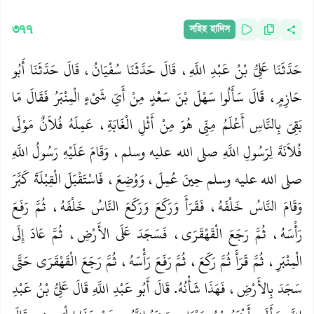
৩৭৭
সহিহ হাদিস
حَدَّثَنَا عَلِيُّ بْنُ عَبْدِ اللَّهِ، قَالَ حَدَّثَنَا سُفْيَانُ، قَالَ حَدَّثَنَا أَبُو
حَازِمٍ، قَالَ سَأَلُوا سَهْلَ بْنَ سَعْدٍ مِنْ أَىِّ شَىْءٍ الْمِنْبَرُ فَقَالَ مَا
بَقِيَ بِالنَّاسِ أَعْلَمُ مِنِّي هُوَ مِنْ أَثْلِ الْغَابَةِ، عَمِلَهُ فُلاَنٌ مَوْلَى
فُلاَنَةَ لِرَسُولِ اللَّهِ صلى الله عليه وسلم، وَقَامَ عَلَيْهِ رَسُولُ اللَّهِ
صلى الله عليه وسلم حِينَ عُمِلَ، وَوُضِعَ، فَاسْتَقْبَلَ الْقِبْلَةَ كَبَّرَ
وَقَامَ النَّاسُ خَلْفَهُ، فَقَرَأَ وَرَكَعَ وَرَكَعَ النَّاسُ خَلْفَهُ، ثُمَّ رَفَعَ
رَأْسَهُ، ثُمَّ رَجَعَ الْقَهْقَرَى، فَسَجَدَ عَلَى الأَرْضِ، ثُمَّ عَادَ إِلَى
الْمِنْبَرِ، ثُمَّ قَرَأَ ثُمَّ رَكَعَ، ثُمَّ رَفَعَ رَأْسَهُ، ثُمَّ رَجَعَ الْقَهْقَرَى حَتَّى
سَجَدَ بِالأَرْضِ، فَهَذَا شَأْنُهُ‏.‏ قَالَ أَبُو عَبْدِ اللَّهِ قَالَ عَلِيُّ بْنُ عَبْدِ