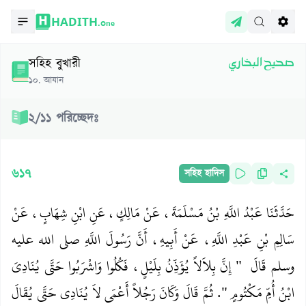
HADITH.
One
সহিহ বুখারী
صحيح البخاري
১০
.
আযান
২
/
১১
পরিচ্ছেদঃ
৬১৭
সহিহ হাদিস
حَدَّثَنَا عَبْدُ اللَّهِ بْنُ مَسْلَمَةَ، عَنْ مَالِكٍ، عَنِ ابْنِ شِهَابٍ، عَنْ
سَالِمِ بْنِ عَبْدِ اللَّهِ، عَنْ أَبِيهِ، أَنَّ رَسُولَ اللَّهِ صلى الله عليه
وسلم قَالَ ‏ "‏ إِنَّ بِلاَلاً يُؤَذِّنُ بِلَيْلٍ، فَكُلُوا وَاشْرَبُوا حَتَّى يُنَادِيَ
ابْنُ أُمِّ مَكْتُومٍ ‏"‏‏.‏ ثُمَّ قَالَ وَكَانَ رَجُلاً أَعْمَى لاَ يُنَادِي حَتَّى يُقَالَ