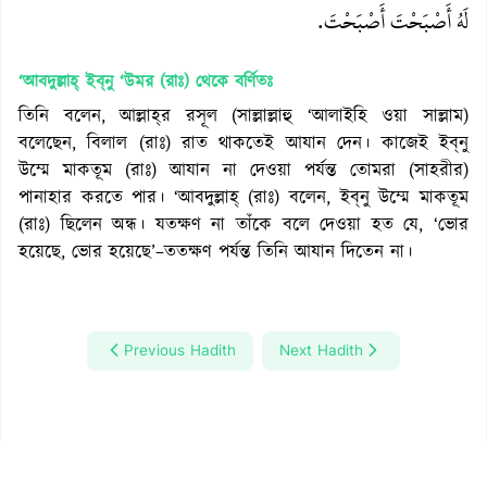
لَهُ أَصْبَحْتَ أَصْبَحْتَ‏.‏
‘আবদুল্লাহ্ ইব্‌নু ‘উমর (রাঃ)
থেকে বর্ণিতঃ
তিনি বলেন, আল্লাহ্‌র রসূল (সাল্লাল্লাহু ‘আলাইহি ওয়া সাল্লাম)
বলেছেন, বিলাল (রাঃ) রাত থাকতেই আযান দেন। কাজেই ইব্‌নু
উম্মে মাকতূম (রাঃ) আযান না দেওয়া পর্যন্ত তোমরা (সাহরীর)
পানাহার করতে পার। ‘আবদুল্লাহ্ (রাঃ) বলেন, ইব্‌নু উম্মে মাকতূম
(রাঃ) ছিলেন অন্ধ। যতক্ষণ না তাঁকে বলে দেওয়া হত যে, ‘ভোর
হয়েছে, ভোর হয়েছে’–ততক্ষণ পর্যন্ত তিনি আযান দিতেন না।
Previous Hadith
Next Hadith