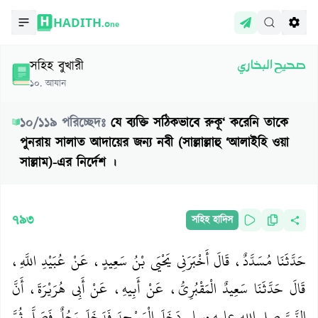
HADITH.
One
সহিহ বুখারী
صحيح البخاري
১০
.
আযান
১০
/
১১৯
পরিচ্ছেদঃ
যে ব্যক্তি সঠিকভাবে রুকূ‘ করেনি তাকে
পুনরায় সালাত আদায়ের জন্য নবী (সাল্লাল্লাহু ‘আলাইহি ওয়া
সাল্লাম)-এর নির্দেশ ।
৭৯৩
সহিহ হাদিস
حَدَّثَنَا مُسَدَّدٌ، قَالَ أَخْبَرَنِي يَحْيَى بْنُ سَعِيدٍ، عَنْ عُبَيْدِ اللَّهِ،
قَالَ حَدَّثَنَا سَعِيدٌ الْمَقْبُرِيُّ، عَنْ أَبِيهِ، عَنْ أَبِي هُرَيْرَةَ، أَنَّ
النَّبِيَّ صلى الله عليه وسلم دَخَلَ الْمَسْجِدَ فَدَخَلَ رَجُلٌ فَصَلَّى ثُمَّ