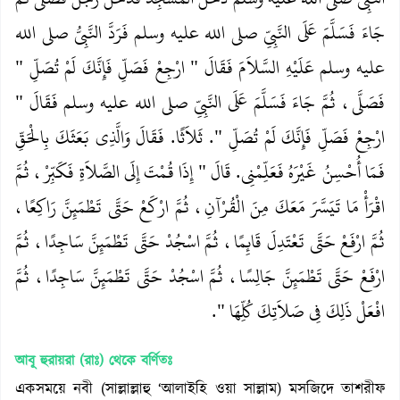
جَاءَ فَسَلَّمَ عَلَى النَّبِيِّ صلى الله عليه وسلم فَرَدَّ النَّبِيُّ صلى الله
عليه وسلم عَلَيْهِ السَّلاَمَ فَقَالَ ‏"‏ ارْجِعْ فَصَلِّ فَإِنَّكَ لَمْ تُصَلِّ ‏"‏
فَصَلَّى، ثُمَّ جَاءَ فَسَلَّمَ عَلَى النَّبِيِّ صلى الله عليه وسلم فَقَالَ ‏"‏
ارْجِعْ فَصَلِّ فَإِنَّكَ لَمْ تُصَلِّ ‏"‏‏.‏ ثَلاَثًا‏.‏ فَقَالَ وَالَّذِي بَعَثَكَ بِالْحَقِّ
فَمَا أُحْسِنُ غَيْرَهُ فَعَلِّمْنِي‏.‏ قَالَ ‏"‏ إِذَا قُمْتَ إِلَى الصَّلاَةِ فَكَبِّرْ، ثُمَّ
اقْرَأْ مَا تَيَسَّرَ مَعَكَ مِنَ الْقُرْآنِ، ثُمَّ ارْكَعْ حَتَّى تَطْمَئِنَّ رَاكِعًا،
ثُمَّ ارْفَعْ حَتَّى تَعْتَدِلَ قَائِمًا، ثُمَّ اسْجُدْ حَتَّى تَطْمَئِنَّ سَاجِدًا، ثُمَّ
ارْفَعْ حَتَّى تَطْمَئِنَّ جَالِسًا، ثُمَّ اسْجُدْ حَتَّى تَطْمَئِنَّ سَاجِدًا، ثُمَّ
افْعَلْ ذَلِكَ فِي صَلاَتِكَ كُلِّهَا ‏"‏‏.‏
আবূ হুরায়রা (রাঃ)
থেকে বর্ণিতঃ
একসময়ে নবী (সাল্লাল্লাহু ‘আলাইহি ওয়া সাল্লাম) মসজিদে তাশরীফ