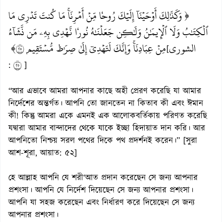
﴿ وَكَذَٰلِكَ أَوۡحَيۡنَآ إِلَيۡكَ رُوحٗا مِّنۡ أَمۡرِنَاۚ مَا كُنتَ تَدۡرِي مَا
ٱلۡكِتَٰبُ وَلَا ٱلۡإِيمَٰنُ وَلَٰكِن جَعَلۡنَٰهُ نُورٗا نَّهۡدِي بِهِۦ مَن نَّشَآءُ
الشورى
مِنۡ عِبَادِنَاۚ وَإِنَّكَ لَتَهۡدِيٓ إِلَىٰ صِرَٰطٖ مُّسۡتَقِيمٖ ٥٢﴾
[
٥٢
:
]
“আর এভাবে আমরা আপনার কাছে অহী প্রেরণ করেছি যা আমার
নির্দেশের অন্তর্গত। আপনি তো জানতেন না কিতাব কী এবং ঈমান
কী! কিন্তু আমরা একে এমনই এক আলোকবর্তিকায় পরিণত করেছি
যদ্বারা আমার বান্দাদের থেকে যাকে ইচ্ছা হিদায়াত দান করি। আর
আপনিতো নিশ্চয় সরল পথের দিকে পথ প্রদর্শনই করেন।” [সুরা
আশ-শূরা, আয়াত: ৫২]
হে আল্লাহ আপনি যে শরী‘আত প্রদান করেছেন সে জন্য আপনার
প্রশংসা। আপনি যে নির্দেশ দিয়েছেন সে জন্য আপনার প্রশংসা।
আপনি যা সহজ করেছেন এবং নির্ধারণ করে দিয়েছেন সে জন্য
আপনার প্রশংসা।