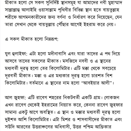
মীকাত হলো সে সকল সুনির্দিষ্ট স্থানসমূহ যা আমাদের নবী মুহাম্মাদ
সাল্লাল্লাহু আলাইহি ওয়াসাল্লাম পৃথিবীর বিভিন্ন স্থান হতে বায়তুল্লাহ
শরীফে আগমনকারীদের জন্য বর্ণনা ও নির্ধারণ করে দিয়েছেন, যেন
তারা সেখান থেকে বায়তুল্লায় পৌঁছার আগেই ইহরাম করে নেয়।
এ সকল মীকাত হলো নিম্নরূপ:
যুল হুলাইফা: এটা হলো মদীনাবাসি এবং যারা তাদের এ পথ দিয়ে
আসবে তাদের সকলের মীকাত। মসজিদে নববী ও এ স্থানের
মধ্যবর্তী দূরত্ব হলো তের কিলোমিটার। এটি মক্কা থেকে সবচেয়ে
দূরবর্তী মীকাত। মক্কা ও এর মধ্যকার দূরত্ব হলো চারশত বিশ
কিলোমিটার। বর্তমানে এ স্থানের নাম হলো “আবইয়ার আলী”।
আল জুহফা: এটি রাবেগ শহরের নিকটবর্তী একটি গ্রাম। লোকজন
এখন রাবেগ থেকেই ইহরামের নিয়্যাত করে, কেননা রাবেগ জুহফার
সামান্য একটু আগে অবস্থিত। এ স্থান ও মক্কার মধ্যবর্তী দূরত্ব হলো
দুইশত আশি কিলোমিটার। এটা মিশর ও শাসবাসীদের মীকাত এবং
সউদি আরবের উত্তরাঞ্চলের অধিবাসী, উত্তর পশ্চিম আফ্রিকার