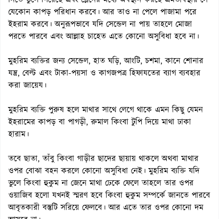
নিতে ভুলে গিয়েছে এবং প্লেনের মধ্যে অবস্থান করছে এমতাবস্থায় সে
যেকোন কাপড় পরিধান করবে। আর তাও না পেলে পাজামা পরে
ইহরাম করবে। অনুরূপভাবে যদি সেন্ডেল না পায় তাহলে মোজা
পরতে পারবে এবং আল্লাহ চাহেত এতে কোনো অসুবিধা হবে না।
মুহরিম ব্যক্তির জন্য সেন্ডেল, হাত ঘড়ি, আংটি, চশমা, কানে শোনার
যন্ত্র, বেল্ট এবং টাকা-পয়সা ও কাগজপত্র হিফাযতের ব্যাগ ব্যবহার
করা জায়েয।
মুহরিম ব্যক্তি পুরুষ হলে মাথার সাথে লেগে থাকে এমন কিছু যেমন
ইহরামের কাপড় বা পাগড়ী, রুমাল কিংবা টুপি দিয়ে মাথা ঢাকা
হারাম।
তবে ছাতা, তাঁবু কিংবা গাড়ীর ছাদের ছায়ায় থাকলে অথবা মাথার
ওপর বোঝা বহন করলে কোনো অসুবিধা নেই। মুহরিম ব্যক্তি যদি
ভুলে কিংবা হুকুম না জেনে মাথা ঢেকে ফেলে তাহলে তার ওপর
ওয়াজিব হলো যখনই স্মরণ হবে কিংবা হুকুম সম্পর্কে জানতে পারবে
আবৃতকারী বস্তুটি সরিয়ে ফেলবে। আর এতে তার ওপর কোনো দম