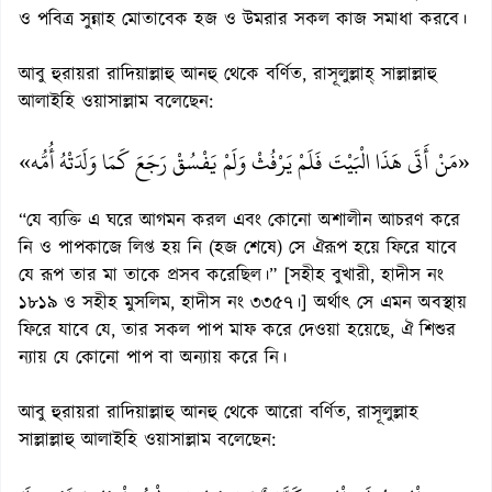
ও পবিত্র সুন্নাহ মোতাবেক হজ ও উমরার সকল কাজ সমাধা করবে।
আবু হুরায়রা রাদিয়াল্লাহু আনহু থেকে বর্ণিত, রাসূলুল্লাহ্ সাল্লাল্লাহু
আলাইহি ওয়াসাল্লাম বলেছেন:
«مَنْ أَتَى هَذَا الْبَيْتَ فَلَمْ يَرْفُثْ وَلَمْ يَفْسُقْ رَجَعَ كَمَا وَلَدَتْهُ أُمُّه»
“যে ব্যক্তি এ ঘরে আগমন করল এবং কোনো অশালীন আচরণ করে
নি ও পাপকাজে লিপ্ত হয় নি (হজ শেষে) সে ঐরূপ হয়ে ফিরে যাবে
যে রূপ তার মা তাকে প্রসব করেছিল।” [সহীহ বুখারী, হাদীস নং
১৮১৯ ও সহীহ মুসলিম, হাদীস নং ৩৩৫৭।] অর্থাৎ সে এমন অবস্থায়
ফিরে যাবে যে, তার সকল পাপ মাফ করে দেওয়া হয়েছে, ঐ শিশুর
ন্যায় যে কোনো পাপ বা অন্যায় করে নি।
আবু হুরায়রা রাদিয়াল্লাহু আনহু থেকে আরো বর্ণিত, রাসূলুল্লাহ
সাল্লাল্লাহু আলাইহি ওয়াসাল্লাম বলেছেন: