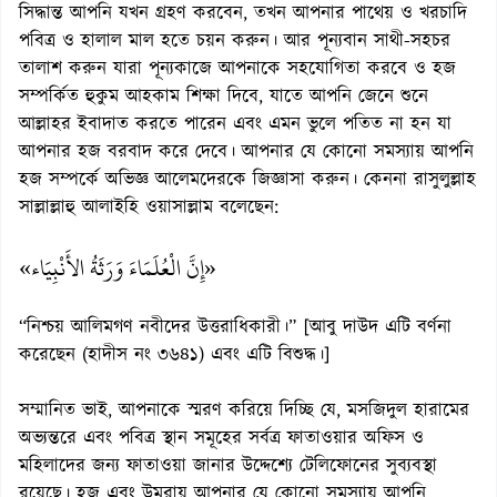
সিদ্ধান্ত আপনি যখন গ্রহণ করবেন, তখন আপনার পাথেয় ও খরচাদি
পবিত্র ও হালাল মাল হতে চয়ন করুন। আর পূন্যবান সাথী-সহচর
তালাশ করুন যারা পূন্যকাজে আপনাকে সহযোগিতা করবে ও হজ
সম্পর্কিত হুকুম আহকাম শিক্ষা দিবে, যাতে আপনি জেনে শুনে
আল্লাহর ইবাদাত করতে পারেন এবং এমন ভুলে পতিত না হন যা
আপনার হজ বরবাদ করে দেবে। আপনার যে কোনো সমস্যায় আপনি
হজ সম্পর্কে অভিজ্ঞ আলেমদেরকে জিজ্ঞাসা করুন। কেননা রাসুলুল্লাহ
সাল্লাল্লাহু আলাইহি ওয়াসাল্লাম বলেছেন:
«إِنَّ الْعُلَمَاءَ وَرَثَةُ الأَنْبِيَاء»
“নিশ্চয় আলিমগণ নবীদের উত্তরাধিকারী।” [আবু দাউদ এটি বর্ণনা
করেছেন (হাদীস নং ৩৬৪১) এবং এটি বিশুদ্ধ।]
সম্মানিত ভাই, আপনাকে স্মরণ করিয়ে দিচ্ছি যে, মসজিদুল হারামের
অভ্যন্তরে এবং পবিত্র স্থান সমূহের সর্বত্র ফাতাওয়ার অফিস ও
মহিলাদের জন্য ফাতাওয়া জানার উদ্দেশ্যে টেলিফোনের সুব্যবস্থা
রয়েছে। হজ এবং উমরায় আপনার যে কোনো সমস্যায় আপনি