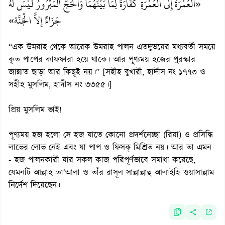
«الْعُمْرَةُ إِلَى الْعُمْرَةِ كَفَّارَةٌ لِمَا بَيْنَهُمَا وَالْحَجُّ الْمَبْرُورُ لَيْسَ لَهُ
جَزَاءٌ إِلاَّ الْجَنَّة»
“এক উমরাহ থেকে আরেক উমরাহ পালন এতদুভয়ের মধ্যবর্তী সময়ে
কৃত পাপের কাফফারা হয়ে থাকে। আর পূণ্যময় হজের পুরস্কার
জান্নাত ছাড়া আর কিছূই নয়।” [সহীহ বুখারী, হাদীস নং ১৭৭৩ ও
সহীহ মুসলিম, হাদীস নং ৩৩৫৫।]
প্রিয় মুসলিম ভাই!
পূণ্যময় হজ হলো সে হজ যাতে কোনো প্রদর্শনেচ্ছা (রিয়া) ও প্রসিদ্ধি
লাভের লোভ নেই এবং যা পাপ ও ফিসক্ মিশ্রিত নয়। আর তা এমন
- হজ পালনকারী যার সকল কাজ পরিপূর্ণভাবে সমাধা করেছে,
যেমনটি আল্লাহ তা‘আলা ও তাঁর রাসূল সাল্লাল্লাহু আলাইহি ওয়াসাল্লাম
নির্দেশ দিয়েছেন।