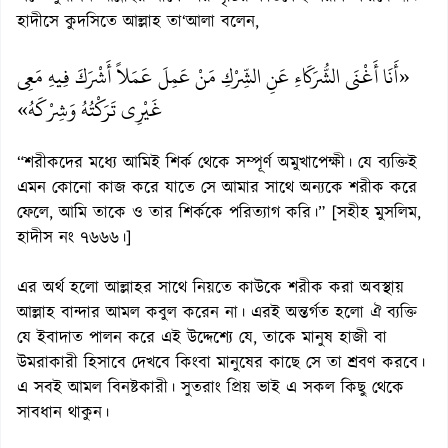
হাদীসে কুদসিতে আল্লাহ তা‘আলা বলেন,
«أَنَا أَغْنَى الشُّرَكَاءِ عَنِ الشِّرْكِ مَنْ عَمِلَ عَمَلاً أَشْرَكَ فِيهِ مَعِى
غَيْرِى تَرَكْتُهُ وَشِرْكَهُ»
“শরীকদের মধ্যে আমিই শির্ক থেকে সম্পূর্ণ অমুখাপেক্ষী। যে ব্যক্তিই
এমন কোনো কাজ করে যাতে সে আমার সাথে অন্যকে শরীক করে
ফেলে, আমি তাকে ও তার শির্ককে পরিত্যাগ করি।” [সহীহ মুসলিম,
হাদীস নং ৭৬৬৬।]
এর অর্থ হলো আল্লাহর সাথে নিয়তে কাউকে শরীক করা অবস্থায়
আল্লাহ বান্দার আমল কবুল করেন না। এরই অন্তর্গত হলো ঐ ব্যক্তি
যে ইবাদাত পালন করে এই উদ্দেশ্যে যে, তাকে মানুষ হাজী বা
উমরাকারী হিসাবে দেখবে কিংবা মানুষের কাছে সে তা শ্রবণ করবে।
এ সবই আমল বিনষ্টকারী। সুতরাং প্রিয় ভাই এ সকল কিছু থেকে
সাবধান থাকুন।