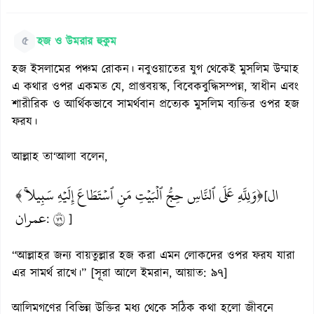
৫
হজ ও উমরার হুকুম
হজ ইসলামের পঞ্চম রোকন। নবুওয়াতের যুগ থেকেই মুসলিম উম্মাহ
এ কথার ওপর একমত যে, প্রাপ্তবয়স্ক, বিবেকবুদ্ধিসম্পন্ন, স্বাধীন এবং
শারীরিক ও আর্থিকভাবে সামর্থবান প্রত্যেক মুসলিম ব্যক্তির ওপর হজ
ফরয।
আল্লাহ তা‘আলা বলেন,
ال
﴿وَلِلَّهِ عَلَى ٱلنَّاسِ حِجُّ ٱلۡبَيۡتِ مَنِ ٱسۡتَطَاعَ إِلَيۡهِ سَبِيلٗاۚ ﴾
[
عمران
٩٧
:
]
“আল্লাহর জন্য বায়তুল্লার হজ করা এমন লোকদের ওপর ফরয যারা
এর সামর্থ রাখে।” [সূরা আলে ইমরান, আয়াত: ৯৭]
আলিমগণের বিভিন্ন উক্তির মধ্য থেকে সঠিক কথা হলো জীবনে