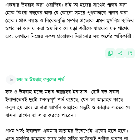
একবার উমরাহ করা ওয়াজিব। চাই তা হজের সাথেই পালন করা
হোক কিংবা বছরের অন্য যে কোনো সময়ে পৃথকভাবে পালন করা
হোক। প্রাপ্ত বয়স্ক ও বিবেকবুদ্ধি সম্পন্ন প্রত্যেক এমন মুসলিম ব্যক্তির
ওপর তা আদায় করা ওয়াজিব যে মক্কা শরীফে যাওয়ার মত পাথেয়
এবং সেখানে নিজের সকল প্রয়োজন মিটানোর মত অর্থের অধিকারী।
৬
হজ ও উমরাহ কবুলের শর্ত
হজ ও উমরাহ হচ্ছে মহান আল্লাহর ইবাদাত। ছোট বড় সকল
ইবাদাতেরই দুটো গুরুত্বপূর্ণ শর্ত রয়েছে, যেন তা আল্লাহর কাছে
কবুল হয় এবং এ দ্বারা আপনি আল্লাহর সন্তুষ্টি ও জান্নাত লাভের যে
বাসনা রাখেন তা লাভ করতে পারেন।
প্রথম শর্ত: ইবাদাত একমাত্র আল্লাহর উদ্দেশ্যেই খালেছ হতে হবে।
এতে মুসলিম আল্লাহর সাথে তাঁর সৃষ্টির কাউকেই শরীক করবে না।