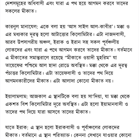
দেশসমূহের অধিবাসী এবং যারা এ পথ হয়ে আগমন করবে তাদের
সকলের মীকাত।
কারনুল মানাযেল: একে বলা হয় ‘আস সাইল আল-কাবীর’। মক্কা ও
এর মধ্যকার দূরত্ব হলো আটাত্তোর কিলোমিটার। এটা নাজদবাসী,
আরব উপসাগরীয় অঞ্চল, ইরাক ও ইরান সহ সকল পূর্বঞ্চলীয়
লোকদের এবং যারা এ পথে আগমন করবে তাদের মীকাত। বর্তমানে
এ মীকাতের সমান্তরালে রয়েছে “মীকাতে ওয়াদী মুহরিম” যা
তায়েফের পশ্চিমে আল হাদা রোডে অবস্থিত। মক্কা থেকে এর দূরত্ব
পঁচাত্তর কিলোমিটার। এটা তায়েফবাসী ও তাদের পথ দিয়ে
আগমনকারীদের মীকাত। এটা আলাদা কোনো মীকাত নয়।
ইয়ালামলাম: আজকাল এ স্থানটিকে বলা হয় সা‘দিয়া, যা মক্কা থেকে
একশত বিশ কিলোমিটার দূরে অবস্থিত। এটা হলো ইয়ামানবাসী ও
তাদের পথ দিয়ে যারা আসবে তাদের মীকাত।
যাতে ইরাক: এ স্থান হলো ইরাকবাসী ও পূর্বাঞ্চলের লোকদের
মীকাত। বর্তমানে এ স্থান পরিত্যাক্ত। কেননা সেখানে যাওয়ার কোনো