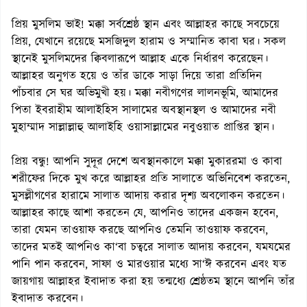
প্রিয় মুসলিম ভাই! মক্কা সর্বশ্রেষ্ঠ স্থান এবং আল্লাহর কাছে সবচেয়ে
প্রিয়, যেখানে রয়েছে মসজিদুল হারাম ও সম্মানিত কাবা ঘর। সকল
স্থানেই মুসলিমদের ক্বিবলারূপে আল্লাহ একে নির্ধারণ করেছেন।
আল্লাহর অনুগত হয়ে ও তাঁর ডাকে সাড়া দিয়ে তারা প্রতিদিন
পাঁচবার সে ঘর অভিমুখী হয়। মক্কা নবীগণের লালনভূমি, আমাদের
পিতা ইবরাহীম আলাইহিস সালামের অবস্থানস্থল ও আমাদের নবী
মুহাম্মাদ সাল্লাল্লাহু আলাইহি ওয়াসাল্লামের নবুওয়াত প্রাপ্তির স্থান।
প্রিয় বন্ধু! আপনি সুদূর দেশে অবস্থানকালে মক্কা মুকাররমা ও কাবা
শরীফের দিকে মুখ করে আল্লাহর প্রতি সালাতে অভিনিবেশ করতেন,
মুসল্লীগণের হারামে সালাত আদায় করার দৃশ্য অবলোকন করতেন।
আল্লাহর কাছে আশা করতেন যে, আপনিও তাদের একজন হবেন,
তারা যেমন তাওয়াফ করছে আপনিও তেমনি তাওয়াফ করবেন,
তাদের মতই আপনিও কা‘বা চত্বরে সালাত আদায় করবেন, যমযমের
পানি পান করবেন, সাফা ও মারওয়ার মধ্যে সা‘ঈ করবেন এবং যত
জায়গায় আল্লাহর ইবাদাত করা হয় তন্মধ্যে শ্রেষ্ঠতম স্থানে আপনি তাঁর
ইবাদাত করবেন।