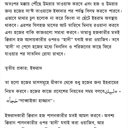
অতঃপর মক্কায় পৌঁছে উমরার তাওয়াফ করবে এবং হজ ও উমরার
জন্য হজের সা‘ঈ তাওয়াফে ইফাদার পর পর্যন্ত বিলম্ব করতে পারবে।
এভাবে মাথার চুল হলোক না করে কিংবা না ছেঁটে ইহরাম অবস্থায়
থাকবে। এরপর যিলহজ মাসের আট তারিখে মিনায় রওয়ানা করবে
এবং হজের বাকি কাজগুলো সমাধা করবে। তামাত্তু হজকারীর মতই
ক্বিরান হজ আদায়কারীর ওপরও “হাদী” যবাই করা ওয়াজিব। তবে
‘হাদী’ না পেলে হজের মধ্যে তিনদিন ও পরিজনের কাছে ফিরে
যাওয়ার পর সাতদিন রোযা রাখবে।
তৃতীয় প্রকার: ইফরাদ
তা হলো হজের মাসসমূহে মীকাত থেকে শুধু হজের জন্য ইহরামের
- «لبيك
নিয়ত করবে। হজের কাজে প্রবেশের নিয়তের সময় বলবে
حَجاً»
“লাব্বাইকা হাজ্জান”।
ইফরাদকারী ক্বিরান হজ পালনকারীর মতই আমল করবে। অবশ্য
ক্বিরান পালনকারীর ওপর ‘হাদী’ যবাই করা ওয়াজিব, আর