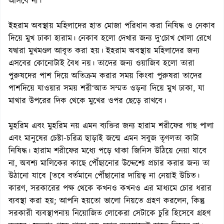
আসবে না।
ইহরাম অবস্থায় মহিলাদের হাত মোজা পরিধান করা নিষিদ্ধ ও নেকাব
দিয়ে মুখ ঢাকা হারাম। নেকাব হলো দেখার জন্য দু‘চোখ খোলা রেখে
যদ্বারা মুখমণ্ডল আবৃত করা হয়। ইহরাম অবস্থায় মহিলাদের জন্য
এসবের কোনোটাই বৈধ নয়। তাদের জন্য ওয়াজিব হলো তারা
পুরুষদের পাশ দিয়ে অতিক্রম করার সময় কিংবা পুরুষরা তাদের
পাশদিয়ে যাওয়ার সময় শরী‘আত সম্মত ওড়না দিয়ে মুখ ঢাকা, যা
মাথার উপরের দিক থেকে মুখের ওপর ছেড়ে রাখবে।
মুহরিম এবং মুহরিম নয় এমন ব্যক্তির জন্য হারাম শরীফের গাছ পালা
এবং মানুষের চেষ্টা-চরিত্র ছাড়াই জন্মে এমন সবুজ তৃণলতা কাটা
নিষিদ্ধ। হারাম শরীফের মধ্যে পড়ে থাকা জিনিস উঠিয়ে নেয়া যাবে
না, অবশ্য মালিকের কাছে পৌঁছানোর উদ্দেশ্যে প্রচার করার জন্য তা
উঠানো যাবে [তবে বর্তমানে পৌঁছানোর দায়িত্ব না নেয়াই উচিত।
কারণ, সরকারের পক্ষ থেকে কখনও কখনও এর মাধ্যমে চোর ধরার
ব্যবস্থা করা হয়; আপনি হয়তো ভালো নিয়তে গ্রহণ করলেন, কিন্তু
সরকারী ব্যবস্থাপনায় নিয়োজিত লোকেরা সেটাকে চুরি হিসেবে গ্রহণ