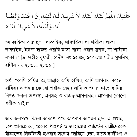
«لَبَّيْكَ اللَّهُمَّ لَبَّيْكَ لَبَّيْكَ لاَ شَرِيكَ لَكَ لَبَّيْكَ إِنَّ الْحَمْدَ وَالنِّعْمَةَ
لَكَ وَالْمُلْكَ لاَ شَرِيكَ لَكَ»
“লাব্বাইকা আল্লাহুম্মা লাব্বাইক, লাব্বাইকা লা শারীকা লাকা
লাব্বাইক, ইন্নাল হামদা ওয়ান্নি’মাতা লাকা ওয়াল মুলক, লা শারীকা
লাকা।” [৯. সহীহ বৃখারী, হাদীস নং ১৫৪৯, ১৫৫০ও সহীহ মুসলিম,
হাদীস নং ২৮৬৮, ২৮৬৯।]
অর্থ: “আমি হাযির, হে আল্লাহ আমি হাযির, আমি আপনার কাছে
হাযির। আপনার কোনো শরীক নেই। আমি আপনার কাছে হাযির।
নিশ্চয় সকল প্রশংসা, অনুগ্রহ ও রাজত্ব আপনারই। আপনার কোনো
শরীক নেই।”
আর জলপথে কিংবা আকাশ পথে আপনার আগমন হলে এ প্রথাই
চলে আসছে যে, প্লেনের পাইলট ও জাহাজের ক্যাপ্টেন যাত্রীদেরকে
মীকাতের নিকটবর্তী হওয়ার সংবাদ জানিয়ে দেন, যাতে হাজীগণ ও