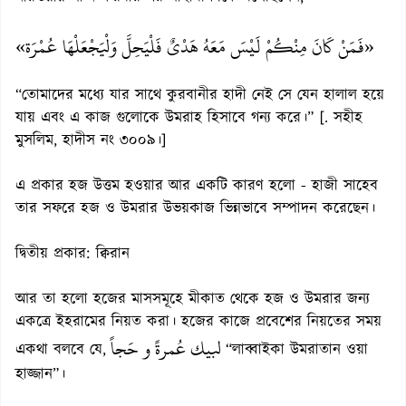
«فَمَنْ كَانَ مِنْكُمْ لَيْسَ مَعَهُ هَدْىٌ فَلْيَحِلَّ وَلْيَجْعَلْهَا عُمْرَة»
“তোমাদের মধ্যে যার সাথে কুরবানীর হাদী নেই সে যেন হালাল হয়ে
যায় এবং এ কাজ গুলোকে উমরাহ হিসাবে গন্য করে।” [. সহীহ
মুসলিম, হাদীস নং ৩০০৯।]
এ প্রকার হজ উত্তম হওয়ার আর একটি কারণ হলো - হাজী সাহেব
তার সফরে হজ ও উমরার উভয়কাজ ভিন্নভাবে সম্পাদন করেছেন।
দ্বিতীয় প্রকার: ক্বিরান
আর তা হলো হজের মাসসমূহে মীকাত থেকে হজ ও উমরার জন্য
একত্রে ইহরামের নিয়ত করা। হজের কাজে প্রবেশের নিয়তের সময়
لبيك عُمرةً و حَجاً
একথা বলবে যে,
“লাব্বাইকা উমরাতান ওয়া
হাজ্জান”।