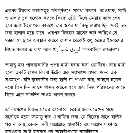
এরপর উমরার কাজসমূহ পরিপূর্ণরূপে সমাধা করবে। তাওয়াফ, সা‘ঈ
ও মাথার চুল হলোক করলে কিংবা ছেঁটে নিলে উমরার কাজ শেষ
হবে এবং ইহরামের কারণে তার ওপর যা কিছু হারাম ছিল সবই তার
জন্য হালাল হয়ে যাবে। এরপর যিলহজ মাসের আট তারিখে সে
মক্কার যে স্থানে অবস্থান করবে সেখান থেকেই শুধু হজের ইহরামের
لبيك حَجاً
নিয়ত করবে এ কথা বলে যে,
“লাব্বাইকা হাজ্জান”।
তামাত্তু হজ পালনাকারীর ওপর হাদী যবাই করা ওয়াজিব। আর হাদী
হলো একটি ছাগল কিংবা উটের এক-সপ্তমাংশ অথবা গরুর এক-
সপ্তমাংশ। যদি কুরবানীর জন্য হাদী না পাওয়া যায়, তাহলে হজের
মধ্যে তিন দিন সাওম পালন করতে হবে এবং নিজ পরিজনের কাছে
ফিরে এলে সাতদিন সাওম পালন করবে।
আলিমগণের বিশুদ্ধ মতের আলোকে হজের প্রকারভেদের মধ্যে
সর্বোত্তম হলো তামাত্তু হজ ঐ ব্যক্তির জন্য, যে নিজের সাথে হাদীর
পশু না নেয়, কেননা নবী সাল্লাল্লাহু আলাইহি ওয়াসাল্লাম সাফা ও
মারওয়ায় সা‘ঈ করবার পর সাহাবীগণকে বলেছিলেন,