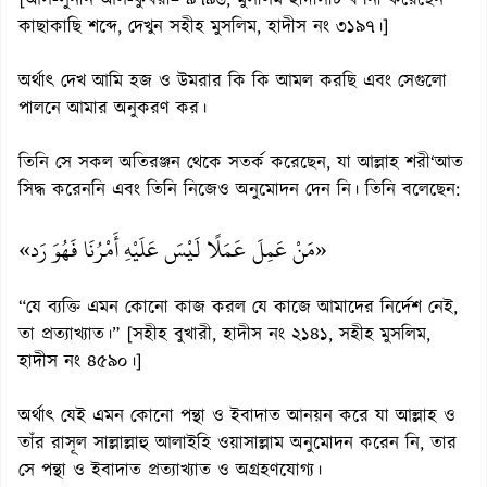
[আস-সুনান আল-কুবরা– ৯৭৯৬, মুসলিম হাদীসটি বর্ণনা করেছেন
কাছাকাছি শব্দে, দেখুন সহীহ মুসলিম, হাদীস নং ৩১৯৭।]
অর্থাৎ দেখ আমি হজ ও উমরার কি কি আমল করছি এবং সেগুলো
পালনে আমার অনুকরণ কর।
তিনি সে সকল অতিরঞ্জন থেকে সতর্ক করেছেন, যা আল্লাহ শরী‘আত
সিদ্ধ করেননি এবং তিনি নিজেও অনুমোদন দেন নি। তিনি বলেছেন:
«مَنْ عَمِلَ عَمَلًا لَيْسَ عَلَيْهِ أَمْرُنَا فَهُوَ رَد»
“যে ব্যক্তি এমন কোনো কাজ করল যে কাজে আমাদের নির্দেশ নেই,
তা প্রত্যাখ্যাত।” [সহীহ বুখারী, হাদীস নং ২১৪১, সহীহ মুসলিম,
হাদীস নং ৪৫৯০।]
অর্থাৎ যেই এমন কোনো পন্থা ও ইবাদাত আনয়ন করে যা আল্লাহ ও
তাঁর রাসূল সাল্লাল্লাহু আলাইহি ওয়াসাল্লাম অনুমোদন করেন নি, তার
সে পন্থা ও ইবাদাত প্রত্যাখ্যাত ও অগ্রহণযোগ্য।