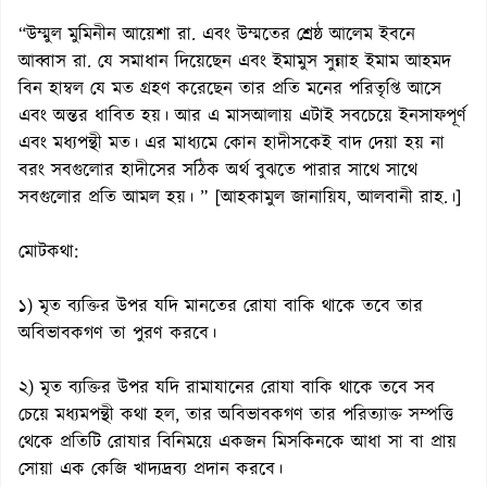
“উম্মুল মুমিনীন আয়েশা রা. এবং উম্মতের শ্রেষ্ঠ আলেম ইবনে
আব্বাস রা. যে সমাধান দিয়েছেন এবং ইমামুস সুন্নাহ ইমাম আহমদ
বিন হাম্বল যে মত গ্রহণ করেছেন তার প্রতি মনের পরিতৃপ্তি আসে
এবং অন্তর ধাবিত হয়। আর এ মাসআলায় এটাই সবচেয়ে ইনসাফপূর্ণ
এবং মধ্যপন্থী মত। এর মাধ্যমে কোন হাদীসকেই বাদ দেয়া হয় না
বরং সবগুলোর হাদীসের সঠিক অর্থ বুঝতে পারার সাথে সাথে
সবগুলোর প্রতি আমল হয়। ” [আহকামুল জানায়িয, আলবানী রাহ.।]
মোটকথা:
১) মৃত ব্যক্তির উপর যদি মানতের রোযা বাকি থাকে তবে তার
অবিভাবকগণ তা পুরণ করবে।
২) মৃত ব্যক্তির উপর যদি রামাযানের রোযা বাকি থাকে তবে সব
চেয়ে মধ্যমপন্থী কথা হল, তার অবিভাবকগণ তার পরিত্যাক্ত সম্পত্তি
থেকে প্রতিটি রোযার বিনিময়ে একজন মিসকিনকে আধা সা বা প্রায়
সোয়া এক কেজি খাদ্যদ্রব্য প্রদান করবে।