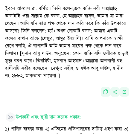
ইবনে আব্বাস রা. বর্ণিত। তিনি বলেন,এক ব্যক্তি নবী সাল্লাল্লাহু
আলাইহি ওয়া সাল্লাম কে বলল, হে আল্লাহর রাসূল, আমার মা মারা
গেছেন। আমি যদি তার পক্ষ থেকে দান করি তবে কি তাঁর উপকারে
আসবে? তিনি বললেন: হ্যাঁ। তখন লোকটি বলল: আমার একটি
ফলের বাগান আছে (খেজুর, আঙ্গুর ইত্যাদি)। আমি আপনাকে স্বাক্ষী
রেখে বলছি, ঐ বাগানটি আমি আমার মায়ের পক্ষ থেকে দান করে
দিলাম। [সুনান আবু দাউদ, অনুচ্ছেদ: কোন ব্যক্তি যদি ওসীয়ত ছাড়াই
মৃত্যু বরণ করে। তিরমিযী, মুসনাদ আহমাদ। আল্লামা আলবানী রহ.
হাদীসটি সহীহ বলেছেন। দেখুন: সহীহ ও যঈফ আবু দাউদ, হাদীস
নং ২৮৮২, মাকতাবা শামেলা।]
১০
উপকারী এবং স্থায়ী দান কয়েক প্রকার:
১) পানির ব্যবস্থা করা ২) এতিমের প্রতিপালনের দায়িত্ব গ্রহণ করা ৩)