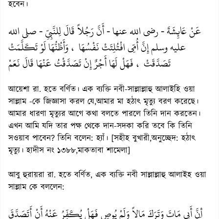
হবেন।
عَنْ عَائِشَةَ - رضى الله عنها - أَنَّ رَجُلاً قَالَ لِلنَّبِىِّ - صلى الله
عليه وسلم إِنَّ أُمِّى افْتُلِتَتْ نَفْسُهَا ، وَأَظُنُّهَا لَوْ تَكَلَّمَتْ
تَصَدَّقَتْ ، فَهَلْ لَهَا أَجْرٌ إِنْ تَصَدَّقْتُ عَنْهَا قَالَ نَعَمْ
আয়েশা রা. হতে বর্ণিত। এক ব্যক্তি নবী-সাল্লাল্লাহু আলাইহি ওয়া
সাল্লাম -কে জিজ্ঞাসা করল যে,আমার মা হঠাৎ মৃত্যু বরণ করেছে।
আমার ধারণা মৃত্যুর আগে কথা বলতে পারলে তিনি দান করতেন।
এখন আমি যদি তার পক্ষ থেকে দান-সদকা করি তবে কি তিনি
সওয়াব পাবেন? তিনি বলেন: হ্যাঁ। [সহীহ বুখারী,অনুচ্ছেদ: হঠাৎ
মৃত্যু। হাদীস নং ১৩৮৮,মাকতাবা শামেলা]
আবু হুরায়রা রা. হতে বর্ণিত, এক ব্যক্তি নবী সাল্লাল্লাহু আলাইহ ওয়া
সাল্লাম কে বললেন:
أِنَّ أَبِى مَاتَ وَتَرَكَ مَالاً وَلَمْ يُوصِ فَهَلْ يُكَفِّرُ عَنْهُ أَنْ أَتَصَدَّقَ