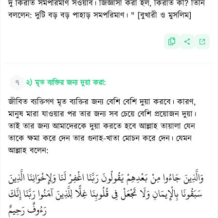
দু কিরাত সমপরিমাণ সওয়াব। জিজ্ঞাসা করা হল, কিরাত কী? তিনি
বললেন: দুটি বড় বড় পাহাড় সমপরিমাণ। " [বুখারী ও মুসলিম]
৭
২) মৃত ব্যক্তির জন্য দুয়া করা:
জীবিত ব্যক্তিগণ মৃত ব্যক্তির জন্য বেশি বেশি দুয়া করবে। কারণ,
মানুষ মারা যাওয়ার পর তার জন্য সব চেয়ে বেশি প্রয়োজন দুয়া।
তাই তার জন্য আমাদেরকে দুয়া করতে হবে আল্লাহ তায়ালা যেন
তাকে ক্ষমা করে দেন তার গুনাহ-খাতা মোচন করে দেন। যেমন
আল্লাহ বলেন:
وَالَّذِينَ جَاءُوا مِنْ بَعْدِهِمْ يَقُولُونَ رَبَّنَا اغْفِرْ لَنَا وَلِإِخْوَانِنَا الَّذِينَ
سَبَقُونَا بِالْإِيمَانِ وَلَا تَجْعَلْ فِي قُلُوبِنَا غِلًّا لِلَّذِينَ آَمَنُوا رَبَّنَا إِنَّكَ
رَءُوفٌ رَحِيمٌ