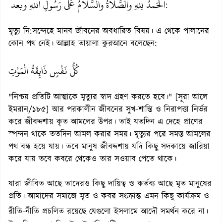
الحَمدُ لِلهِ والصَّلاةُ والسَّلاَمُ عَلي رَسُولِ اللهِ وبعد
:
মৃত্যু নি:সন্দেহে মানব জীবনের অবধারিত বিষয়। এ থেকে পালানের
কোন পথ নেই। আল্লাহ তায়ালা কুরআনে বলেছেন:
كُلُّ نَفْسٍ ذَائِقَةُ الْمَوْتِ
"নিশ্চয় প্রতিটি আত্মাকে মৃত্যুর স্বাদ গ্রহণ করতে হবে।" [সূরা আলে
ইমরান/১৮৫] আর পরকালীন জীবনের সুখ-শান্তি ও নিরাপত্তা নির্ভর
করে জীবদ্দশায় কৃত আমলের উপর। তাই যতদিন এ দেহে প্রাণের
স্পন্দন থাকে ততদিন আমল করার সময়। মৃত্যুর পরে সমস্ত আমলের
পথ বন্ধ হয়ে যায়। তবে মানুষ জীবদ্দশায় যদি কিছু সদকায়ে জারিয়া
করে যায় তবে কবরে থেকেও তার সওয়াব পেতে থাকে।
যারা জীবিত আছে তাদেরও কিছু দায়িত্ব ও কর্তব্য আছে মৃত মানুষের
প্রতি। আমাদের সমাজে মৃত ও কবর সংক্রান্ত এমন কিছু কার্যক্রম ও
‌
রীতি-নীতি প্রচলিত রয়েছে যেগুলো ইসলামে আদৌ সমর্থন করে না।