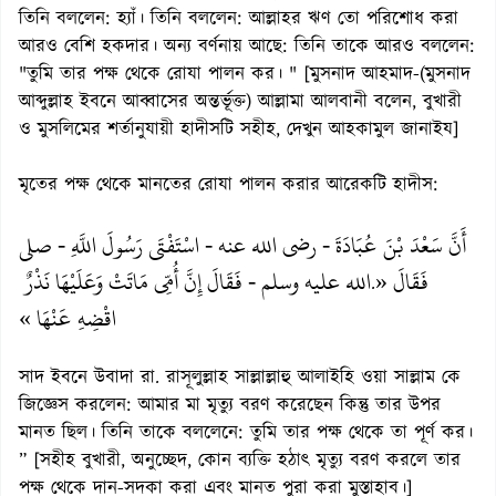
তিনি বললেন: হ্যাঁ। তিনি বললেন: আল্লাহর ঋণ তো পরিশোধ করা
আরও বেশি হকদার। অন্য বর্ণনায় আছে: তিনি তাকে আরও বললেন:
"তুমি তার পক্ষ থেকে রোযা পালন কর। " [মুসনাদ আহমাদ-(মুসনাদ
আব্দুল্লাহ ইবনে আব্বাসের অন্তর্ভূক্ত) আল্লামা আলবানী বলেন, বুখারী
ও মুসলিমের শর্তানুযায়ী হাদীসটি সহীহ, দেখুন আহকামুল জানাইয]
মৃতের পক্ষ থেকে মানতের রোযা পালন করার আরেকটি হাদীস:
أَنَّ سَعْدَ بْنَ عُبَادَةَ - رضى الله عنه - اسْتَفْتَى رَسُولَ اللَّهِ - صلى
فَقَالَ «
الله عليه وسلم - فَقَالَ إِنَّ أُمِّى مَاتَتْ وَعَلَيْهَا نَذْرٌ
.
اقْضِهِ عَنْهَا »
সাদ ইবনে উবাদা রা. রাসূলুল্লাহ সাল্লাল্লাহু আলাইহি ওয়া সাল্লাম কে
জিজ্ঞেস করলেন: আমার মা মৃত্যু বরণ করেছেন কিন্তু তার উপর
মানত ছিল। তিনি তাকে বললেনে: তুমি তার পক্ষ থেকে তা পূর্ণ কর।
” [সহীহ বুখারী, অনুচ্ছেদ, কোন ব্যক্তি হঠাৎ মৃত্যু বরণ করলে তার
পক্ষ থেকে দান-সদকা করা এবং মানত পুরা করা মুস্তাহাব।]