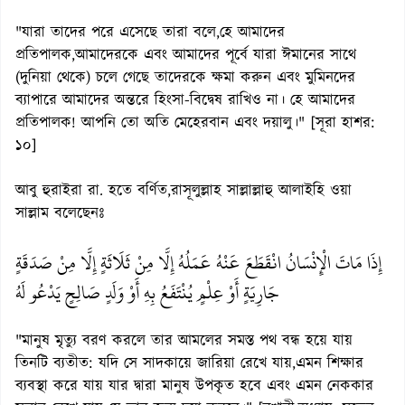
"যারা তাদের পরে এসেছে তারা বলে,হে আমাদের
প্রতিপালক,আমাদেরকে এবং আমাদের পূর্বে যারা ঈমানের সাথে
(দুনিয়া থেকে) চলে গেছে তাদেরকে ক্ষমা করুন এবং মুমিনদের
ব্যাপারে আমাদের অন্তরে হিংসা-বিদ্বেষ রাখিও না। হে আমাদের
প্রতিপালক! আপনি তো অতি মেহেরবান এবং দয়ালু।" [সূরা হাশর:
১০]
আবু হুরাইরা রা. হতে বর্ণিত,রাসূলুল্লাহ সাল্লাল্লাহু আলাইহি ওয়া
সাল্লাম বলেছেনঃ
إِذَا مَاتَ الْإِنْسَانُ انْقَطَعَ عَنْهُ عَمَلُهُ إِلَّا مِنْ ثَلَاثَةٍ إِلَّا مِنْ صَدَقَةٍ
جَارِيَةٍ أَوْ عِلْمٍ يُنْتَفَعُ بِهِ أَوْ وَلَدٍ صَالِحٍ يَدْعُو لَهُ
"মানুষ মৃত্যু বরণ করলে তার আমলের সমস্ত পথ বন্ধ হয়ে যায়
তিনটি ব্যতীত: যদি সে সাদকায়ে জারিয়া রেখে যায়,এমন শিক্ষার
ব্যবস্থা করে যায় যার দ্বারা মানুষ উপকৃত হবে এবং এমন নেককার