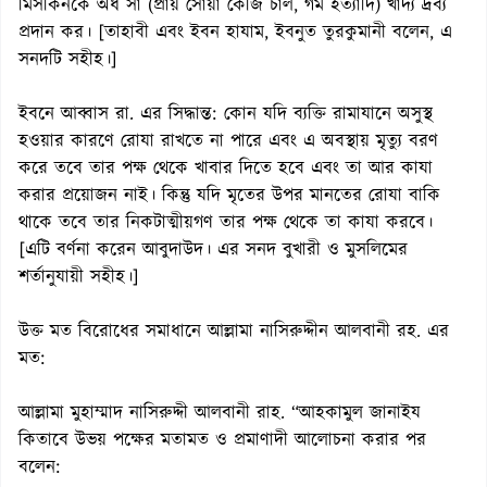
মিসকিনকে অর্ধ সা (প্রায় সোয়া কেজি চাল, গম ইত্যাদি) খাদ্য দ্রব্য
প্রদান কর। [তাহাবী এবং ইবন হাযাম, ইবনুত তুরকুমানী বলেন, এ
সনদটি সহীহ।]
ইবনে আব্বাস রা. এর সিদ্ধান্ত: কোন যদি ব্যক্তি রামাযানে অসুস্থ
হওয়ার কারণে রোযা রাখতে না পারে এবং এ অবস্থায় মৃত্যু বরণ
করে তবে তার পক্ষ থেকে খাবার দিতে হবে এবং তা আর কাযা
করার প্রয়োজন নাই। কিন্তু যদি মৃতের উপর মানতের রোযা বাকি
থাকে তবে তার নিকটাত্মীয়গণ তার পক্ষ থেকে তা কাযা করবে।
[এটি বর্ণনা করেন আবুদাউদ। এর সনদ বুখারী ও মুসলিমের
শর্তানুযায়ী সহীহ।]
উক্ত মত বিরোধের সমাধানে আল্লামা নাসিরুদ্দীন আলবানী রহ. এর
মত:
আল্লামা মুহাম্মাদ নাসিরুদ্দী আলবানী রাহ. “আহকামুল জানাইয
কিতাবে উভয় পক্ষের মতামত ও প্রমাণাদী আলোচনা করার পর
বলেন: