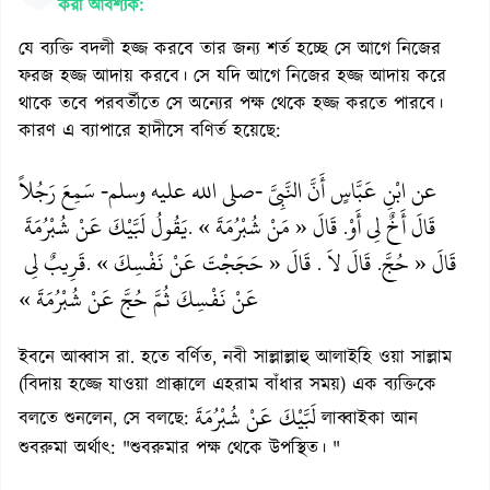
করা আবশ্যক:
যে ব্যক্তি বদলী হজ্জ করবে তার জন্য শর্ত হচ্ছে সে আগে নিজের
ফরজ হজ্জ আদায় করবে। সে যদি আগে নিজের হজ্জ আদায় করে
থাকে তবে পরবর্তীতে সে অন্যের পক্ষ থেকে হজ্জ করতে পারবে।
কারণ এ ব্যাপারে হাদীসে বণির্ত হয়েছে:
عن ابْنِ عَبَّاسٍ أَنَّ النَّبِىَّ -صلى الله عليه وسلم- سَمِعَ رَجُلاً
قَالَ أَخٌ لِى أَوْ
قَالَ « مَنْ شُبْرُمَةَ »
يَقُولُ لَبَّيْكَ عَنْ شُبْرُمَةَ
.
.
قَالَ « حُجَّ
قَالَ لاَ
قَالَ « حَجَجْتَ عَنْ نَفْسِكَ »
قَرِيبٌ لِى
.
.
.
عَنْ نَفْسِكَ ثُمَّ حُجَّ عَنْ شُبْرُمَةَ »
ইবনে আব্বাস রা. হতে বর্ণিত, নবী সাল্লাল্লাহু আলাইহি ওয়া সাল্লাম
(বিদায় হজ্জে যাওয়া প্রাক্কালে এহরাম বাঁধার সময়) এক ব্যক্তিকে
لَبَّيْكَ عَنْ شُبْرُمَةَ
বলতে শুনলেন, সে বলছে:
লাব্বাইকা আন
শুবরুমা অর্থাৎ: "শুবরুমার পক্ষ থেকে উপস্থিত। "