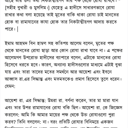
আছে তার ওলী তথা নিকটাত্মীয়গণ তার পক্ষ থেকে রোযা রাখবে। "
[সহীহ বুখারী ও মুসলিম।] যেহেতু এ হাদীসে সাধারণভাবে রোযা
রাখার কথা বলা হয়েছে তাই মৃতের বাকি থাকা রোযা চাই মানতের
হোক বা রামাযানের কাযা হোক তার নিকটাত্মীয়গণ আদায় করতে
পারে। |
ইমাম আহমদ বিন হাম্বল সহ কতিপয় আলেম বলেন, মৃতের পক্ষ
থেকে মানতের রোযা ছাড়া আর কোন রোযা রাখা যাবে না। এ পক্ষের
আলেমগণ উপরোক্ত হাদীসের ব্যাপারে বলেন, এটাকে মানতের রোযা
হিসেবে ধরতে হবে। কারণ, অন্যান্য হাদীসগুলোর মাধ্যমে এটাই বুঝা
যায় এবং তারা তাদের মতের সমর্থনে আর আয়েশা এবং ইবনে
আব্বাস রা.এর সিদ্ধান্ত এবং মতমতকেও প্রমাণ হিসেবে তুলে ধরেন।
যেমন:
আয়েশা রা. এর সিদ্ধান্ত: উমরা রা. বর্ণনা করেন, তার মা মারা যান
এবং তার উপর রামাযানের রোযা বকি ছিল। আয়েশা রা. কে জিজ্ঞেস
করলেন: আমি কি আমার মায়ের পক্ষ থেকে উক্ত রোযাগুলো পুরা
করব? তিনি বললেন: না। বরং প্রতিটি রোযার বিনিময়ে একজন