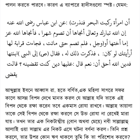
পালন করতে পারবে। কারণ এ ব্যাপারে হাদীসগুলো স্পষ্ট। যেমন:
أن امرأة ركبت البحر فنذرت
عن ابن عباس رضي الله عنه
: (
إن الله تبارك وتعالى أنجاها أن تصوم شهرا، فأنجاها الله عز
إما أختها أو
وجل، فلم تصم حتى ماتت، فجاءت قرابة لها
)
أرأيتك لو كان
، فذكرت ذلك له، فقال
إلى النبي
ابنتها
(
(ص)
:
فدين الله أحق أن
نعم قال
عليها دين كنت تقضينه؟ قالت
:
:
يقضى
আব্দুল্লাহ ইবনে আব্বাস রা. হতে বর্ণিত,এক মহিলা সাগরে সফর
কালে আসন্ন বিপদ দেখে মানত করল যে আল্লাহ যদি তাকে এই
বিপদ থেকে রক্ষা করেন তবে একমাস রোযা রাখবে। আল্লাহ তায়ালা
তাকে সেই বিপদ থেকে রক্ষা করলে সে উক্ত রোযা না রেখেই মারা
যায়। তখন তার এক নিকটাত্মীয় (বোন অথবা মেয়ে) নবী সাল্লাল্লাহু
আলাইি ওয়া সাল্লাম এর নিকট এসে ঘটনা বর্ণনা করল। তিনি প্রশ্ন
করলে, তার উপর কোন ঋণ থাকলে তুমি কি তা পরিশোধ করতে?