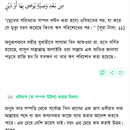
مِن بَعْدِ وَصِيَّةٍ يُوصِي بِهَا أَوْ دَيْنٍ
"(মৃতের পরিত্যাক্ত সম্পদ বণ্টন করা হবে) ওসিয়তের পর, যা করে
সে মৃত্যু বরণ করেছে কিংবা ঋণ পরিশোধের পর। ” [সূরা নিসা: ১১]
অনুরূপভাবে সহীহ বুখারীতে সালামা বিন আকওয়া রা. হতে বর্ণিত
হয়েছে, রাসূল সাল্লাল্লাহু আলাইহি ওয়া সাল্লাম এক ব্যক্তির জানাযা
পড়তে রাজি হন নি যতক্ষণ না তার ঋণ পরিশোধ করা হয়েছে।
১৫
ওসিয়ত (বা সম্পদ উইল) করার বিধান:
মানুষ তার সম্পত্তি থেকে সর্বোচ্চ তিন ভাগের এক ভাগ ওসীয়ত তথা
আল্লাহর পথে বা জন কল্যাণকর কাজে ব্যায় করার আদেশ করতে
পারে। এর চেয়ে বেশি জয়েয নাই। বরং এর চেয়ে কম করাই উত্তম।