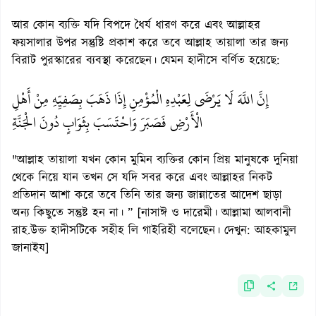
আর কোন ব্যক্তি যদি বিপদে ধৈর্য ধারণ করে এবং আল্লাহর
ফয়সালার উপর সন্তুষ্টি প্রকাশ করে তবে আল্লাহ তায়ালা তার জন্য
বিরাট পুরস্কারের ব্যবস্থা করেছেন। যেমন হাদীসে বর্ণিত হয়েছে:
إِنَّ اللَّهَ لَا يَرْضَى لِعَبْدِهِ الْمُؤْمِنِ إِذَا ذَهَبَ بِصَفِيِّهِ مِنْ أَهْلِ
الْأَرْضِ فَصَبَرَ وَاحْتَسَبَ بِثَوَابٍ دُونَ الْجَنَّةِ
"আল্লাহ তায়ালা যখন কোন মুমিন ব্যক্তির কোন প্রিয় মানুষকে দুনিয়া
থেকে নিয়ে যান তখন সে যদি সবর করে এবং আল্লাহর নিকট
প্রতিদান আশা করে তবে তিনি তার জন্য জান্নাতের আদেশ ছাড়া
অন্য কিছুতে সন্তুষ্ট হন না। ” [নাসাঈ ও দারেমী। আল্লামা আলবানী
রাহ.উক্ত হাদীসটিকে সহীহ লি গাইরিহী বলেছেন। দেখুন: আহকামুল
জানাইয]