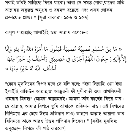
সবাই তাঁরই সান্নিধ্যে ফিরে যাবো) তারা সে সমস্ত লোক,যাদের প্রতি
আল্লাহর অফুরন্ত অনুগ্রহ ও রহমত রয়েছে এবং এসব লোকই
হেদায়েত প্রাপ্ত। " [সূরা বাকারা: ১৫৬ ও ১৫৭]
রাসূল সাল্লাল্লাহু আলাইহি ওয়া সাল্লাম বলেছেন:
« مَا مِنْ مُسْلِمٍ تُصِيبُهُ مُصِيبَةٌ فَيَقُولُ مَا أَمَرَهُ اللَّهُ إِنَّا لِلَّهِ وَإِنَّا
إِلاَّ
إِلَيْهِ رَاجِعُونَ اللَّهُمَّ أْجُرْنِى فِى مُصِيبَتِى وَأَخْلِفْ لِى خَيْرًا مِنْهَا
.
أَخْلَفَ اللَّهُ لَهُ خَيْرًا مِنْهَا »
"কোন মুসলিমের বিপদ হলে সে যদি বলে: "ইন্না লিল্লাহি ওয়া ইন্না
ইলাইহি রাজিউন আল্লাহুম্মা আজুরনী ফী মুসীবাতী ওয়া আখলিফলী
খাইরান মিনহা" (আমরা আল্লাহরই। আমরা তাঁর কাছেই ফিরে যাব।
হে আল্লাহ, আমার বিপদে তুমি আমাকে প্রতিদান দাও। এই বিপদের
বিনিময়ে এর চেয়ে উত্তম প্রতিদান দাও) তাহলে আল্লাহ তায়ালা তার
বিনিময়ে তাকে আরও উত্তম প্রতিদান দিবেন। " [সহীহ মুসলিম:
অনুচ্ছেদ: বিপদে কী পাঠ করবে?]