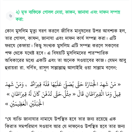
২) মৃত ব্যক্তিকে গোসল দেয়া, কাফন, জানাযা এবং দাফন সম্পন্ন
৬
করা:
কোন মুসলিম মৃত্যু বরণ করলে জীবিত মানুষদের উপর আবশ্যক হল,
তার গোসল, কাফন, জানাযা এবং দাফন কার্য সম্পন্ন করা। এটি
ফরযে কেফায়া। কিছু সংখ্যক মুসলিম এটি সম্পন্ন করলে সকলের
পক্ষ থেকে যথেষ্ট হবে। এ বিষয়টি মুসলিমদের পারস্পারিক
অধিকারের মধ্যে একটি এবং তা অনেক সওয়াবের কাজ। যেমন আবু
হুরায়রা রা. বর্ণিত, রাসূল সাল্লাল্লাহু আলাইহি ওয়া সাল্লাম বলেন:
« مَنْ شَهِدَ الْجَنَازَةَ حَتَّى يُصَلِّىَ عَلَيْهَا فَلَهُ قِيرَاطٌ ، وَمَنْ شَهِدَ
قِيلَ وَمَا الْقِيرَاطَانِ قَالَ « مِثْلُ
حَتَّى تُدْفَنَ كَانَ لَهُ قِيرَاطَانِ »
.
الْجَبَلَيْنِ الْعَظِيمَيْنِ »
"যে ব্যক্তি জানাযার নামাযে উপস্থিত হবে তার জন্য রয়েছে এক
কিরাত সমপরিমাণ সওয়াব আর যে দাফনেও উপস্থিত হবে তার জন্য