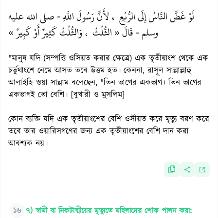
لَوْ غَضَّ النَّاسُ إِلَى الرُّبْعِ ، لأَنَّ رَسُولَ اللَّهِ - صلى الله عليه
وسلم - قَالَ « الثُّلُثُ ، وَالثُّلُثُ كَثِيرٌ أَوْ كَبِيرٌ »
"মানুষ যদি (সম্পত্তি ওসিয়ত করার ক্ষেত্রে) এক তৃতীয়াংশ থেকে এক
চর্তুথাংশে নেমে আসত তবে উত্তম হত। কেননা, রাসূল সাল্লাল্লাহু
আলাইহি ওয়া সাল্লাম বলেছেন, "তিন ভাগের একভাগ। তিন ভাগের
একভাগই তো বেশি। [বুখারী ও মুসলিম]
কোন ব্যক্তি যদি এক তৃতীয়াংশের বেশি ওসীয়ত করে মৃত্যু বরণ করে
তবে তার ওয়ারিসগণের জন্য এক তৃতীয়াংশের বেশি দান করা
আবশ্যক নয়।
১৬
৭) স্বামী বা নিকটাত্মীয়ের মৃত্যুতে মহিলাদের শোক পালন করা: