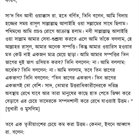
কারণ,
সা’দ বিন আবী ওয়াক্কাস রা. হতে বর্ণিত, তিনি বলেন, আমি বিদায়
হজ্জের সময় রাসূল সাল্লাল্লাহু আলাইহি ওয়া সল্লামের সাথে ছিলাম।
পথিমধ্যে আমি প্রচণ্ড রোগে আক্রান্ত হলাম। নবী সাল্লাল্লাহু আলাইহি
ওয়া সাল্লাম আমার সেবা-শুশ্রূষা করতে এলে আমি তাঁকে বললাম, হে
আল্লাহর রাসূল, আমার অনেক সম্পত্তি। কিন্তু আমার ওয়ারিস হওয়ার
মত কেউ নাই একজন মাত্র মেয়ে ছাড়া। আমি আমার সম্পত্তির তিন
ভাগের দুই ভাগ ওসিয়ত করব? তিনি বললেন: না। আমি বললাম:
অর্ধেক? তিনি বললেন: না। আমি বললাম, তবে তিন ভাগের
একভাগ? তিনি বললেন: "তিন ভাগের একভাগ। তিন ভাগের
একভাগই তো বেশি। সাদ, তোমার উত্তরাধিকারীদেরকে দরিদ্র
অবস্থায় রেখে যাবে আর তারা মানুষের কাছে হাত পেতে ভিক্ষা করে
বেড়াবে এর চেয়ে তাদেরকে সম্পদশালী করে রেখে যাওয়াই উত্তম। "
[বুখারী ও মুসলিম]
তবে এক তৃতীয়াংশের চেয়ে কম করা উত্তম। কেননা, ইবনে আব্বাস
রা. বলেন: