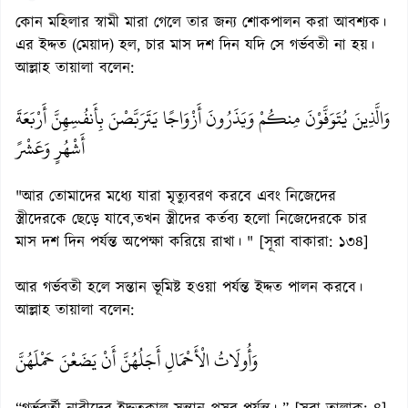
কোন মহিলার স্বামী মারা গেলে তার জন্য শোকপালন‌ করা আবশ্যক।
এর ইদ্দত (মেয়াদ) হল, চার মাস দশ দিন যদি সে গর্ভবতী না হয়।
আল্লাহ তায়ালা বলেন:
وَالَّذِينَ يُتَوَفَّوْنَ مِنكُمْ وَيَذَرُونَ أَزْوَاجًا يَتَرَبَّصْنَ بِأَنفُسِهِنَّ أَرْبَعَةَ
أَشْهُرٍ وَعَشْرً
"আর তোমাদের মধ্যে যারা মৃত্যুবরণ করবে এবং নিজেদের
স্ত্রীদেরকে ছেড়ে যাবে,তখন স্ত্রীদের কর্তব্য হলো নিজেদেরকে চার
মাস দশ দিন পর্যন্ত অপেক্ষা করিয়ে রাখা। " [সূরা বাকারা: ১৩৪]
আর গর্ভবতী হলে সন্তান ভূমিষ্ট হওয়া পর্যন্ত ইদ্দত পালন করবে।
আল্লাহ তায়ালা বলেন:
وَأُولَاتُ الْأَحْمَالِ أَجَلُهُنَّ أَنْ يَضَعْنَ حَمْلَهُنَّ