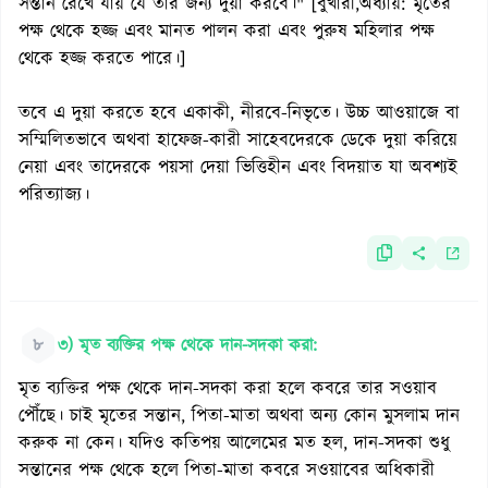
সন্তান রেখে যায় যে তার জন্য দুয়া করবে।" [বুখারী,অধ্যায়: মৃতের
পক্ষ থেকে হজ্জ এবং মানত পালন করা এবং পুরুষ মহিলার পক্ষ
থেকে হজ্জ করতে পারে।]
তবে এ দুয়া করতে হবে একাকী, নীরবে-নিভৃতে। উচ্চ আওয়াজে বা
সম্মিলিতভাবে অথবা হাফেজ-কারী সাহেবদেরকে ডেকে দুয়া করিয়ে
নেয়া এবং তাদেরকে পয়সা দেয়া ভিত্তিহীন এবং বিদয়াত যা অবশ্যই
পরিত্যাজ্য।
৮
৩) মৃত ব্যক্তির পক্ষ থেকে দান-সদকা করা:
মৃত ব্যক্তির পক্ষ থেকে দান-সদকা করা হলে কবরে তার সওয়াব
পৌঁছে। চাই মৃতের সন্তান, পিতা-মাতা অথবা অন্য কোন মুসলাম দান
করুক না কেন। যদিও কতিপয় আলেমের মত হল, দান-সদকা শুধু
সন্তানের পক্ষ থেকে হলে পিতা-মাতা কবরে সওয়াবের অধিকারী