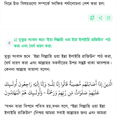
নিম্নে উক্ত বিষয়গুলো সম্পর্কে সংক্ষিপ্ত পর্যালোচনা পেশ করা হল:
১) মৃত্যুর সংবাদ শুনে ‘ইন্না লিল্লাহি ওয়া ইন্না ইলাইহি রাজিঊন’ পাঠ
৫
করা এবং ধৈর্য ধারণ করা:
মৃত্যু সংবাদ শুনে `ইন্না লিল্লাহি ওয়া ইন্না ইলাইহি রাজিউন’ পাঠ করা,
ধৈর্য ধারণ করা এবং আল্লাহর তকদীরের উপর সন্তুষ্ট থাকা আবশ্যক।
কেননা আল্লাহ তায়ালা বলেন:
الَّذِينَ إِذَا أَصَابَتْهُم مُّصِيبَةٌ قَالُوا إِنَّا لِلَّـهِ وَإِنَّا إِلَيْهِ رَاجِعُونَ أُولَـئِكَ
عَلَيْهِمْ صَلَوَاتٌ مِّن رَّبِّهِمْ وَرَحْمَةٌ - وَأُولَـئِكَ هُمُ الْمُهْتَدُونَ
"যখন তারা বিপদে পতিত হয়,তখন বলে, "ইন্না লিল্লাহি ওয়া ইন্না
ইলাইহি রাজিউন" (নিশ্চয় আমরা সবাই আল্লাহর জন্য এবং আমরা