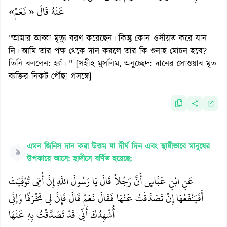
عَنْهُ قَالَ « نَعَمْ»
"আমার আব্বা মৃত্যু বরণ করেছেন। কিন্তু কোন ওসীয়ত করে যান
নি। আমি তার পক্ষ থেকে দান করলে তার কি গুনাহ মোচন হবে?
তিনি বললেন: হ্যাঁ। " [সহীহ মুসলিম, অনুচ্ছেদ: দানের সোওয়াব মৃত
ব্যক্তির নিকট পৌঁছা প্রসঙ্গে]
এমন জিনিস দান করা উত্তম যা দীর্ঘ দিন এবং স্থায়ীভাবে মানুষের
৯
উপকারে আসে: হাদীসে বর্ণিত হয়েছে:
عَنِ ابْنِ عَبَّاسٍ أَنَّ رَجُلاً قَالَ يَا رَسُولَ اللَّهِ إِنَّ أُمِّى تُوُفِّيَتْ
أَفَيَنْفَعُهَا إِنْ تَصَدَّقْتُ عَنْهَا فَقَالَ نَعَمْ قَالَ فَإِنَّ لِى مَخْرَفًا وَإِنِّى
أُشْهِدُكَ أَنِّى قَدْ تَصَدَّقْتُ بِهِ عَنْهَا