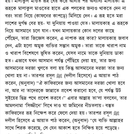
হয়। মালাকুল মাওত রূহ বের করে আনার পর অন্যান্য মালায়কা এ
রূহকে মালাকুল মাওতের হাতে এক পলকের জন্যও থাকতে দেন না
বরং তারা নিয়ে (কাফনের কাপড়ে) মিলিয়ে দেন। এ রূহ হতে মরা
লাশের দুর্গন্ধ বের হয়- যা দুনিয়ায় পাওয়া যেত। মালায়কাহ এ রূহকে
নিয়ে আসমানে চলে যান। যখন মালায়কার কোন দলের কাছে
পৌঁছেন, তারা জিজ্ঞেস করেন, এ নাপাক রূহ কার? মালায়কাহ জবাব
দেন, এটা হলো অমুক ব্যক্তির সন্তান অমুক। তারা তাকে খারাপ নাম
ও খারাপ বিশেষণে ভূষিত করেন, যেসব নামে তাকে দুনিয়ায় ডাকা
হত। এভাবে যখন আসমান পর্যন্ত পৌঁছিয়ে দেয়া হয়, তার জন্য
আসমানের দরজা খুলতে বলা হয় কিন্তু আসমানের দরজা তার জন্য
খোলা হয় না। তারপর রসূল ﷺ (দলীল হিসেবে) এ আয়াত পাঠ
করেন, (অনুবাদ) ‘‘ঐ কাফিরদের জন্য আসমানের দরজা খোলা হবে
না, আর না তাদেরকে জান্নাতে প্রবেশ করানো হবে, যে পর্যন্ত উট
সুইয়ের ছিদ্র পথে প্রবেশ করবে।’’ এবার আল্লাহ তা’লা বলবেন, তার
আমলনামা ‘সিজ্জীনে’ লিখে দাও যা জমিনের নীচতলায়। বস্তুত
কাফিরদের রূহ নিক্ষেপ করে ফেলে দেয়া হয়। তারপর রসূল ﷺ
দলীল হিসেবে এ আয়াত পাঠ করেন, (অনুবাদ) ‘‘যে ব্যক্তি আল্লাহর
সাথে শিরক করেছে, সে যেন আকাশ হতে নিক্ষিপ্ত হয়ে পড়েছে।