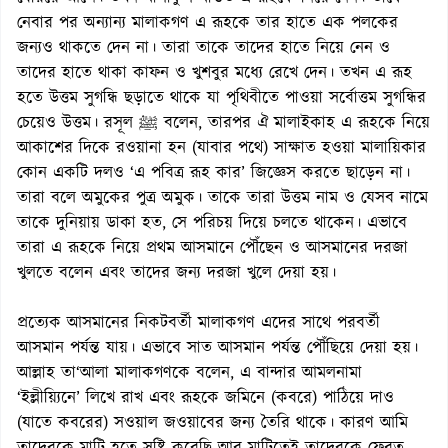
নেবার পর অন্যান্য মালাকগণ এ রূহকে তার হাতে এক পলকের
জন্যও থাকতে দেন না। তারা তাকে তাদের হাতে নিয়ে নেন ও
তাদের হাতে থাকা কাফন ও খুশবুর মধ্যে রেখে দেন। তখন এ রূহ
হতে উত্তম সুগন্ধি ছড়াতে থাকে যা পৃথিবীতে পাওয়া সর্বোত্তম সুগন্ধির
চেয়েও উত্তম। রসূল ﷺ বলেন, তারপর ঐ মালাইকাহ এ রূহকে নিয়ে
আকাশের দিকে রওয়ানা হন (যাবার পথে) সাক্ষাত হওয়া মালায়িকার
কোন একটি দলও ‘এ পবিত্র রূহ কার’ জিজ্ঞেস করতে ছাড়েন না।
তারা বলে অমুকের পুত্র অমুক। তাকে তারা উত্তম নাম ও যেসব নামে
তাকে দুনিয়ায় ডাকা হত, সে পরিচয় দিয়ে চলতে থাকেন। এভাবে
তারা এ রূহকে নিয়ে প্রথম আসমানে পৌঁছেন ও আসমানের দরজা
খুলতে বলেন এবং তাদের জন্য দরজা খুলে দেয়া হয়।
প্রত্যেক আসমানের নিকটবর্তী মালাকগণ এদের সাথে পরবর্তী
আসমান পর্যন্ত যায়। এভাবে সাত আসমান পর্যন্ত পৌঁছিয়ে দেয়া হয়।
আল্লাহ তা‘আলা মালাকগণকে বলেন, এ বান্দার আমলনামা
‘ইল্লীয়্যিনে’ লিখে রাখ এবং রূহকে জমিনে (কবরে) পাঠিয়ে দাও
(যাতে কবরের) সওয়াল জওয়াবের জন্য তৈরি থাকে। কারণ আমি