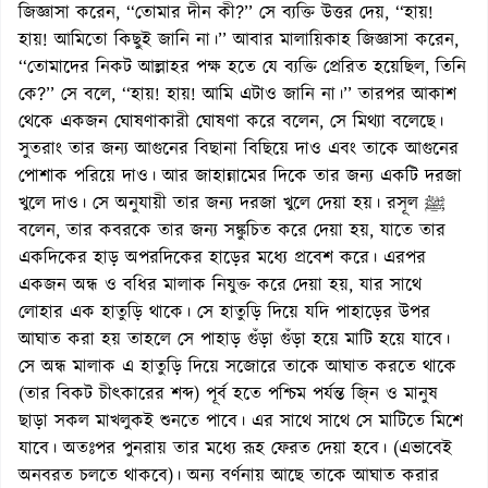
জিজ্ঞাসা করেন, ‘‘তোমার দীন কী?’’ সে ব্যক্তি উত্তর দেয়, ‘‘হায়!
হায়! আমিতো কিছুই জানি না।’’ আবার মালায়িকাহ জিজ্ঞাসা করেন,
‘‘তোমাদের নিকট আল্লাহর পক্ষ হতে যে ব্যক্তি প্রেরিত হয়েছিল, তিনি
কে?’’ সে বলে, ‘‘হায়! হায়! আমি এটাও জানি না।’’ তারপর আকাশ
থেকে একজন ঘোষণাকারী ঘোষণা করে বলেন, সে মিথ্যা বলেছে।
সুতরাং তার জন্য আগুনের বিছানা বিছিয়ে দাও এবং তাকে আগুনের
পোশাক পরিয়ে দাও। আর জাহান্নামের দিকে তার জন্য একটি দরজা
খুলে দাও। সে অনুযায়ী তার জন্য দরজা খুলে দেয়া হয়। রসূল ﷺ
বলেন, তার কবরকে তার জন্য সঙ্কুচিত করে দেয়া হয়, যাতে তার
একদিকের হাড় অপরদিকের হাড়ের মধ্যে প্রবেশ করে। এরপর
একজন অন্ধ ও বধির মালাক নিযুক্ত করে দেয়া হয়, যার সাথে
লোহার এক হাতুড়ি থাকে। সে হাতুড়ি দিয়ে যদি পাহাড়ের উপর
আঘাত করা হয় তাহলে সে পাহাড় গুঁড়া গুঁড়া হয়ে মাটি হয়ে যাবে।
সে অন্ধ মালাক এ হাতুড়ি দিয়ে সজোরে তাকে আঘাত করতে থাকে
(তার বিকট চীৎকারের শব্দ) পূর্ব হতে পশ্চিম পর্যন্ত জি্ন ও মানুষ
ছাড়া সকল মাখলুকই শুনতে পাবে। এর সাথে সাথে সে মাটিতে মিশে
যাবে। অতঃপর পুনরায় তার মধ্যে রূহ ফেরত দেয়া হবে। (এভাবেই
অনবরত চলতে থাকবে)। অন্য বর্ণনায় আছে তাকে আঘাত করার