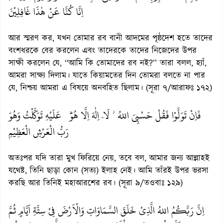
اِنَّا كُنَّا عَنْ هٰذَا غَافِلِيْنَ
আর স্মরণ কর, যখন তোমার রব বানী আদমের পৃষ্ঠদেশ হতে তাদের
বংশধরকে বের করলেন এবং তাদেরকে তাদের নিজেদের উপর
সাক্ষী করলেন যে, ‘‘আমি কি তোমাদের রব নই?’’ তারা বলল, হ্যাঁ,
আমরা সাক্ষ্য দিলাম। যাতে কিয়ামতের দিন তোমরা বলতে না পার
যে, নিশ্চয় আমরা এ বিষয়ে অনবহিত ছিলাম। (সূরা ৭/আরাফঃ ১৭২)
فَاِنْ تَوَلَّوْا فَقُلْ حَسْبِيَ اللهُؗ لَاۤ اِلٰهَ اِلَّا هُوَؕ عَلَيْهِ تَوَكَّلْتُ وَهُوَ
رَبُّ الْعَرْشِ الْعَظِيْمِ
অতঃপর যদি তারা মুখ ফিরিয়ে নেয়, তবে বল, আমার জন্য আল্লাহই
যথেষ্ট, তিনি ছাড়া কোন (সত্য) ইলাহ নেই। আমি তাঁরই উপর ভরসা
করছি আর তিনিই মহাআরশের রব। (সূরা ৯/তওবাঃ ১২৯)
اِنَّ رَبَّكُمُ اللهُ الَّذِيْ خَلَقَ السَّمَاوَاتِ وَالْاَرْضَ فِيْ سِتَّةِ اَيَّامٍ ثُمَّ