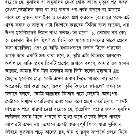
হয়েছে যে, মুসলিম বা অমুসলিম যে-ই হোক তাকে মৃত্যুর পর কবর
দেওয়া/সমাহিত করা বা দগ্ধ করার পর-পরই কবরে বা আলমে
বারযাখে দু’জন মালাইকা তাদেরকে প্রশ্ন করবেন (আল্লাহর পক্ষে এটা
খুবই সহজ ও আল্লাহ এটা কিভাবে করবেন তিনিই ভাল জানেন, এর
উপর মুসলিমদের ঈমান রাখা ফরজ) তা হলো- ১. তোমার রব কে?
২. তোমার দ্বীন কি ছিল? ৩. তিনি কে যাকে তোমাদের মাঝে প্রেরণ
করা হয়েছিল? এবং যে ব্যক্তি যথাযথভাবে জবাব দিতে পারবেন
তাকে আর একটি প্রশ্ন করা হবে, ৪. তুমি এটা কিভাবে জানলে?
অর্থাৎ যে ব্যক্তি প্রথম তিনটি প্রশ্নের জবাবে বলবে, আমার রব হলেন
আল্লাহ, আমার দ্বীন ছিল ইসলাম আর তিনি হলেন মুহাম্মাদ ﷺ
(প্রকৃত মুসলিম ছাড়া কেউ এসব জবাব দিতে পারবে না) তাকে
আরেকটি প্রশ্ন করা হবে, একথা তুমি কিভাবে জানলে? তখন সে
জবাবে বলবে, ‘‘আমি আল্লাহর কিতাব পড়ে জেনেছি, অতঃপর
সেটাকে বিশ্বাস করেছিলাম এবং সত্য বলে গ্রহণ করেছিলাম।’’ সেই
দাওয়াত পত্রে ধারণা দেয়া হয়েছে যে, উল্লেখিত প্রশ্নের জবাব মুসলিম
দাবীদার সবাই দিতে পারবে বা মুখস্ত করে গেলেই দিতে পারবে
ব্যাপারটা এমন নয়। এখানে একটা গুরুত্বপূর্ণ শিক্ষা যারা দুনিয়ার
জীবনে কুরআন পড়ে তাদের রব, দ্বীন ও রসূল সম্পর্কে জেনে নিবে