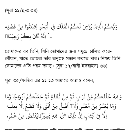
(সূরা ১১/হুদঃ ৩৪)
رَبُّكُمُ الَّذِيْ يُزْجِيْ لَكُمُ الْفُلْكَ فِي الْبَحْرِ لِتَبْتَغُوْا مِنْ فَضْلِه
ۤؕ اِنَّهٗ كَانَ بِكُمْ رَحِيْمًا

তোমাদের রব তিনি, যিনি তোমাদের জন্য সমুদ্রে চালিত করেন
নৌযান, যাতে তোমরা তাঁর অনুগ্রহ সন্ধান করতে পার। নিশ্চয় তিনি
তোমাদের প্রতি পরম দয়ালু। (সূরা ১৭/বানী ইসরাইলঃ ৬৬)
সূরা ৩৫/ফাতির এর ১১-১৩ আয়াতে আল্লাহ বলেন,
وَاللهُ خَلَقَكُمْ مِّنْ تُرَابٍ ثُمَّ مِنْ نُّطْفَةٍ ثُمَّ جَعَلَكُمْ اَزْوَاجًا وَّمَا
وَمَا يُعَمَّرُ مِنْ مُّعَمَّرٍ وَّلَا
تَحْمِلُ مِنْ اُنْثٰى وَلَا تَضَعُ اِلَّا بِعِلْمِه

ۤ اِلَّا فِيْ كِتَابٍ اِنَّ ذٰلِكَ عَلَى اللهِ يَسِيْرٌ
يُنْقَصُ مِنْ عُمُرِه
