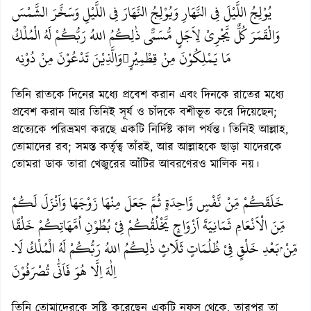
يُوْلِجُ اللَّيْلَ فِي النَّهَارِ وَيُوْلِجُ النَّهَارَ فِي اللَّيْلِ وَسَخَّرَ الشَّمْسَ
وَالْقَمَرَ كُلٌّ يَّجْرِيْ لِاَجَلٍ مُّسَمًّى ذٰلِكُمُ اللهُ رَبُّكُمْ لَهُ الْمُلْكُ
مَا يَمْلِكُوْنَ مِنْ قِطْمِيْرٍ
وَالَّذِيْنَ تَدْعُوْنَ مِنْ دُوْنِه

তিনি রাতকে দিনের মধ্যে প্রবেশ করান এবং দিনকে রাতের মধ্যে
প্রবেশ করান আর তিনিই সূর্য ও চাঁদকে বশীভূত করে দিয়েছেন;
প্রত্যেকে পরিভ্রমণ করছে একটি নির্দিষ্ট কাল পর্যন্ত। তিনিই আল্লাহ,
তোমাদের রব; সমস্ত কর্তৃত্ব তাঁরই, আর আল্লাহকে ছাড়া যাদেরকে
তোমরা ডাক তারা খেজুরের আঁটির আবরণেরও মালিক নয়।
خَلَقَكُمْ مِّنْ نَّفْسٍ وَّاحِدَةٍ ثُمَّ جَعَلَ مِنْهَا زَوْجَهَا وَاَنْزَلَ لَكُمْ
مِّنَ الْاَنْعَامِ ثَمَانِيَةَ اَزْوَاجٍ يَّخْلُقُكُمْ فِيْ بُطُوْنِ اُمَّهَاتِكُمْ خَلْقًا
مِّنْ ۢبَعْدِ خَلْقٍ فِيْ ظُلُمَاتٍ ثَلَاثٍ ذٰلِكُمُ اللهُ رَبُّكُمْ لَهُ الْمُلْكُ لَاۤ
اِلٰهَ اِلَّا هُوَ فَاَنّٰى تُصْرَفُوْنَ
তিনি তোমাদেরকে সৃষ্টি করেছেন একটি নফস থেকে, তারপর তা