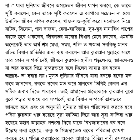
না।’’ যারা দুনিয়ার জীবনে অসচেতন জীবন যাপন করবে, কে তাকে
সৃষ্টি করলেন, কেন তাকে সৃষ্টি করলেন এ ব্যাপারে সচেতন না হয়ে
উদাসিন জীবন যাপন করলেন, খাও-দাও-ফূর্তি করো মনোভাব নিয়ে
নাটক, সিনেমা, গান বাজনা, যেনা-ব্যাভিচার, সুদ-ঘুষ নানাবিধ পাপের
কাজে ডুবে থাকলেন, জীবনভর অন্যের বিধান মেনে চললেন, এমনকি
অনেকেই তার অর্থ-শ্রম-মেধা, সময়, শক্তি ও ক্ষমতা সবকিছু মানব
রচিত বিধান প্রতিষ্ঠার জন্য ব্যয় করলেন আর কুরআন-সুন্নাহর সাথে
তার কোন সম্পর্ক নেই, জীবনে কুরআন-হাদীস পড়লেনও, জানলেনও
না আর কবরে গিয়ে সুন্দরভাবে বলে দিলেন আমার রব হলেন
আল্লাহ- তা হবার নয়। মূলত দুনিয়ার জীবনে যারা রবকে রবের মত
করে জানলেন, রবকে রবের মত করে মানবেন তিনিই কেবল এর
সঠিক জবাব দিতে পারবেন। তাই আমাদের প্রত্যেককে কুরআন বুঝে
বুঝে পড়ার মাধ্যমে রব সম্পর্কে, তার বিধান সম্পর্কে ভালভাবে
জানতে হবে এবং সে অনুযায়ী দুনিয়ার জীবন পরিচালনা করতে হবে।
পবিত্র কুরআন শুরু হয়েছে সূরা ফাতিহা দিয়ে আর সূরা ফাতিহা শুরু
হয়েছে মহান আল্লাহর প্রশংসা দিয়ে যাকে বিশ্বজাহানের রব বলে
উল্লেখ্য করা হয়েছে। রুকু ও সিজদাতেও রবের পবিত্রতা ঘোষণা
করতে হয়। পবিত্র কুরআনের অনেক আয়াতে বিভিন্ন নাবী-রসূলদের