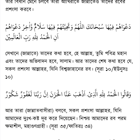
তার বিধান মেনে চলবে তারা আখিরাতে জান্নাতেও তাদের রবের
প্রশংসা করবে।
دَعْوَاهُمْ فِيْهَا سُبْحَانَكَ اللّٰهُمَّ وَتَحِيَّتُهُمْ فِيْهَا سَلَامٌۚ وَّاٰخِرُ دَعْوَاهُمْ
اَنِ الْحَمْدُ لِلّٰهِ رَبِّ الْعَالَمِيْنَ
সেখানে (জান্নাতে) তাদের কথা হবে, হে আল্লাহ, তুমি পবিত্র মহান
এবং তাদের অভিবাদন হবে, সালাম। আর তাদের শেষ কথা হবে যে,
সকল প্রশংসা আল্লাহর, যিনি বিশ্বজাহানের রব। (সূরা ১০/ইউনুসঃ
১০)
وَقَالُوا الْحَمْدُ لِلّٰهِ الَّذِيْۤ اَذْهَبَ عَنَّا الْحَزَنَ اِنَّ رَبَّنَا لَغَفُوْرٌ شَكُوْرٌ
আর তারা (জান্নাতবাসীরা) বলবে, সকল প্রশংসা আল্লাহর, যিনি
আমাদের দুঃখ-কষ্ট দূর করে দিয়েছেন। নিশ্চয় আমাদের রব পরম
ক্ষমাশীল, মহাগুণগ্রাহী। (সূরা ৩৫/ফাতিরঃ ৩৪)