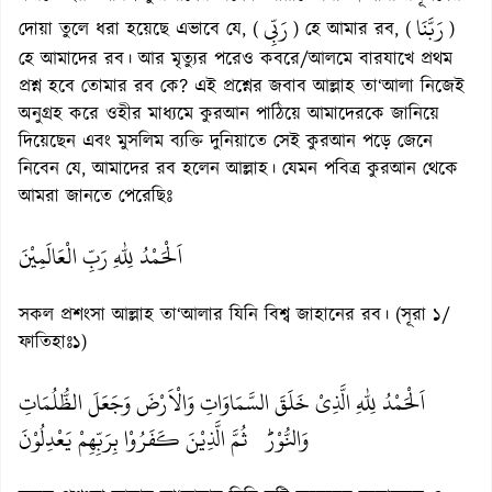
رَبَّنَا
رَبِّي
দোয়া তুলে ধরা হয়েছে এভাবে যে, (
) হে আমার রব, (
)
হে আমাদের রব। আর মৃত্যুর পরেও কবরে/আলমে বারযাখে প্রথম
প্রশ্ন হবে তোমার রব কে? এই প্রশ্নের জবাব আল্লাহ তা‘আলা নিজেই
অনুগ্রহ করে ওহীর মাধ্যমে কুরআন পাঠিয়ে আমাদেরকে জানিয়ে
দিয়েছেন এবং মুসলিম ব্যক্তি দুনিয়াতে সেই কুরআন পড়ে জেনে
নিবেন যে, আমাদের রব হলেন আল্লাহ। যেমন পবিত্র কুরআন থেকে
আমরা জানতে পেরেছিঃ
اَلْحَمْدُ لِلّٰهِ رَبِّ الْعَالَمِيْنَ
সকল প্রশংসা আল্লাহ তা‘আলার যিনি বিশ্ব জাহানের রব। (সূরা ১/
ফাতিহাঃ১)
اَلْحَمْدُ لِلّٰهِ الَّذِيْ خَلَقَ السَّمَاوَاتِ وَالْاَرْضَ وَجَعَلَ الظُّلُمَاتِ
وَالنُّوْرَؕ ثُمَّ الَّذِيْنَ كَفَرُوْا بِرَبِّهِمْ يَعْدِلُوْنَ