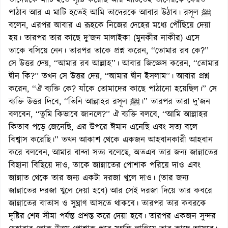
তাদেরকে মাটি হতে সৃষ্টি করেছি আর মাটিতেই তাদেরকে ফেরত
পাঠাব আর এ মাটি হতেই আমি তাদেরকে আবার উঠাব। রসূল ﷺ
বলেন, এরপর আবার এ রূহকে নিজের দেহের মধ্যে পৌঁছিয়ে দেয়া
হয়। তারপর তার কাছে দু’জন মালাইকা (মুনকীর নাকীর) এসে
তাকে বসিয়ে নেন। তারপর তাকে প্রশ্ন করেন, ‘‘তোমার রব কে?’’
সে উত্তর দেয়, ‘‘আমার রব আল্লাহ’’। আবার জিজ্ঞেস করেন, ‘‘তোমার
দ্বীন কি?’’ তখন সে উত্তর দেয়, ‘‘আমার দ্বীন ইসলাম’’। আবার প্রশ্ন
করেন, ‘‘ঐ ব্যক্তি কে? যাঁকে তোমাদের কাছে পাঠানো হয়েছিল।’’ সে
ব্যক্তি উত্তর দিবে, ‘‘তিনি আল্লাহর রসূল ﷺ।’’ তারপর তারা দু’জন
বলবেন, ‘‘তুমি কিভাবে জানলে?’’ ঐ ব্যক্তি বলবে, ‘‘আমি আল্লাহর
কিতাব পড়ে জেনেছি, এর উপরে ঈমান এনেছি এবং সত্য বলে
বিশ্বাস করেছি।’’ তখন আকাশ থেকে একজন আহবানকারী আহবান
করে বলবেন, আমার বান্দা সত্য বলেছে, অতএব তার জন্য জান্নাতের
বিছানা বিছিয়ে দাও, তাকে জান্নাতের পোশাক পরিয়ে দাও এবং
জান্নাত থেকে তার জন্য একটা দরজা খুলে দাও। (তার জন্য
জান্নাতের দরজা খুলে দেয়া হবে) আর সেই দরজা দিয়ে তার কবরে
জান্নাতের বাতাস ও সুঘ্রাণ আসতে থাকবে। তারপর তার কবরকে
দৃষ্টির শেষ সীমা পর্যন্ত প্রশস্ত করে দেয়া হবে। তারপর একজন সুন্দর