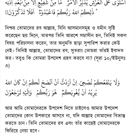
اسْتَوٰى عَلَى الْعَرْشِ يُدَبِّرُ الْاَمْرَؕ مَا مِنْ شَفِيْعٍ اِلَّا مِنْ ۢبَعْدِ اِذْنِه
ؕ ذٰلِكُمُ اللهُ رَبُّكُمْ فَاعْبُدُوْهُؕ اَفَلَا تَذَكَّرُوْنَ

নিশ্চয় তোমাদের রব আল্লাহ, যিনি আসমানসমূহ ও যমীন সৃষ্টি
করেছেন ছয় দিনে, তারপর তিনি আরশে সমাসীন হন, তিনিই সকল
বিষয় পরিচালনা করেন, তার অনুমতি ছাড়া সুপারিশ করার কেউ
নেই। তিনিই আল্লাহ, তোমাদের রব, সুতরাং তোমরা তাঁরই ইবাদত
কর। তবুও কি তোমরা উপদেশ গ্রহণ করবে না? (সূরা ১০/ইউনুসঃ
৩)
وَلَا يَنْفَعُكُمْ نُصْحِيْۤ اِنْ اَرَدْتُّ اَنْ اَنْصَحَ لَكُمْ اِنْ كَانَ اللهُ
يُرِيْدُ اَنْ يُّغْوِيَكُمْؕ هُوَ رَبُّكُمْ۫ وَاِلَيْهِ تُرْجَعُوْنَ
আর আমি তোমাদেরকে উপদেশ দিতে চাইলেও আমার উপদেশ
তোমাদের কোন উপকারে আসবে না, যদি আল্লাহ তোমাদের বিভ্রান্ত
করতে চান। তিনি তোমাদের রব এবং তাঁর কাছেই তোমাদেরকে
ফিরিয়ে নেয়া হবে।