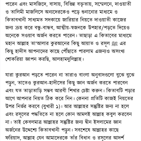
পারেন এবং মাসজিদে, বাসায়, বিভিন্ন বক্তৃতায়, সম্মেলনে, দাওয়াতী
ও তালিমী মাজলিসে অন্যদেরকেও পড়ে শুনানোর মাধ্যমে ও
কিতাবখানী সাধ্যমত সদকায়ে জারিয়ার নিয়তে দাওয়াতী কাজের
জন্য ক্রয় করে বন্ধু-বান্ধব, আত্মীয়-স্বজনকে উপহার/পড়তে দিয়েও
অনেকে সওয়াব অর্জন করতে পারেন। তাছাড়া এ কিতাবের মাধ্যমে
মহান আল্লাহ তা‘আলার কুরআনের কিছু আয়াত ও রসূল ﷺ এর
কিছু হাদীস আপনাদের কাছে পৌঁছাতে পারলাম এজন্যও অসংখ্য
শোকরিয়া জ্ঞাপন করছি, আলহামদুলিল্লাহ।
যারা কুরআন পড়তে পারেন না তারাও বাংলা অনুবাদগুলো বুঝে বুঝে
পড়ুন, তাতেও কুরআন-হাদীসের কিছু জ্ঞান অর্জন করতে পারবেন
এবং যত তাড়াতাড়ি সম্ভব আরবী শিখার চেষ্টা করুন। কিতাবটি পড়ার
আগে আপনার নিয়ত ঠিক করে নিন। কেননা প্রতিটি কাজই নিয়তের
উপর নির্ভর করবে (বুখারী ১)। আর আল্লাহর সন্তুষ্টির জন্য না হলে
এবং রসূলের পদ্ধতিতে না হলে কোন আমলই আল্লাহ কবুল করবেন
না। তাই কেবলমাত্র আল্লাহর সন্তুষ্টির জন্য দ্বীন ইসলামের জ্ঞান
অর্জনের উদ্দেশ্যে কিতাবখানী পড়ুন। সবশেষে আল্লাহর কাছে
ফরিয়াদ, আল্লাহ যেন আমাদেরকে তাঁর বিধান ও রসূলের আদর্শ