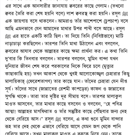
এর সাথে এক আনসারীর জানাযায় ক্ববরের কাছে গেলাম। (তখনো
ক্ববর তৈরি করা শেষ হয়নি বলে) লাশ ক্ববরস্থ করা হয়নি। রসূল ﷺ
এক জায়গায় বসে থাকলেন। আমরাও তাঁর আশেপাশে (চুপচাপ) বসে
আছি এমনভাবে যেন আমাদের মাথার উপর পাখী বসে আছে। রসূল
ﷺ এর হাতে একটি কাঠি ছিল। তা দিয়ে তিনি (নিবিষ্টভাবে) মাটি
নাড়াচাড়া করছিলেন। তারপর তিনি মাথা উঠালেন এবং বললেন,
ক্ববরের আযাব থেকে আল্লাহর কাছে ক্ষমা প্রার্থনা কর। এ কথা তিনি
দু’বার কি তিনবার বললেন। তারপর বললেন, মুমিন বান্দা যখন
দুনিয়ার জীবন শেষ করে পরকালের দিকে ফিরে চলে (মৃত্যুর
কাছাকাছি হয়) তখন আকাশ থেকে খুবই আলোকোজ্জ্বল চেহারার কিছু
মালায়িকাহ্ (ফেরেশতাগণ) তার কাছে যান। তাঁদের চেহারা যেন দীপ্ত
সূর্য। তাঁদের সাথে (জান্নাতের রেশমী কাপড়ের) কাফন ও জান্নাতের
সুগন্ধি থাকে। তারা তার দৃষ্টির দূর সীমায় বসে। তারপর মালাকুল
মাওত আসবেন, তার মাথার কাছে বসবেন ও বলবেন, ‘‘হে পবিত্র
আত্মা! আল্লাহর মাগফিরাত ও তাঁর সন্তুষ্টির কাছে পৌঁছবার জন্য দেহ
থেকে বেরিয়ে আস।’’ রসূল ﷺ বলেন, এ কথা শুনে মুমিন বান্দার
রূহ তার দেহ থেকে এভাবে বেরিয়ে আসে যেমন জগ থেকে পানি
বেরিয়ে আসে। তখন মালাকুল মাওত এ রূহকে নিয়ে নেন। তাকে