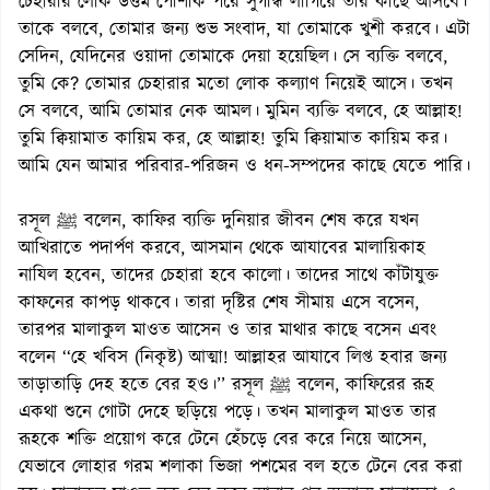
চেহারার লোক উত্তম পোশাক পরে সুগন্ধি লাগিয়ে তার কাছে আসবে।
তাকে বলবে, তোমার জন্য শুভ সংবাদ, যা তোমাকে খুশী করবে। এটা
সেদিন, যেদিনের ওয়াদা তোমাকে দেয়া হয়েছিল। সে ব্যক্তি বলবে,
তুমি কে? তোমার চেহারার মতো লোক কল্যাণ নিয়েই আসে। তখন
সে বলবে, আমি তোমার নেক আমল। মুমিন ব্যক্তি বলবে, হে আল্লাহ!
তুমি ক্বিয়ামাত কায়িম কর, হে আল্লাহ! তুমি ক্বিয়ামাত কায়িম কর।
আমি যেন আমার পরিবার-পরিজন ও ধন-সম্পদের কাছে যেতে পারি।
রসূল ﷺ বলেন, কাফির ব্যক্তি দুনিয়ার জীবন শেষ করে যখন
আখিরাতে পদার্পণ করবে, আসমান থেকে আযাবের মালায়িকাহ
নাযিল হবেন, তাদের চেহারা হবে কালো। তাদের সাথে কাঁটাযুক্ত
কাফনের কাপড় থাকবে। তারা দৃষ্টির শেষ সীমায় এসে বসেন,
তারপর মালাকুল মাওত আসেন ও তার মাথার কাছে বসেন এবং
বলেন ‘‘হে খবিস (নিকৃষ্ট) আত্মা! আল্লাহর আযাবে লিপ্ত হবার জন্য
তাড়াতাড়ি দেহ হতে বের হও।’’ রসূল ﷺ বলেন, কাফিরের রূহ
একথা শুনে গোটা দেহে ছড়িয়ে পড়ে। তখন মালাকুল মাওত তার
রূহকে শক্তি প্রয়োগ করে টেনে হেঁচড়ে বের করে নিয়ে আসেন,
যেভাবে লোহার গরম শলাকা ভিজা পশমের বল হতে টেনে বের করা