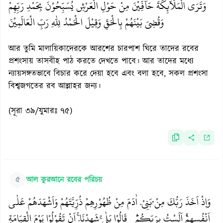
وَتَرَى الْمَلَآئِكَةَ حَآفِّيْنَ مِنْ حَوْلِ الْعَرْشِ يُسَبِّحُوْنَ بِحَمْدِ رَبِّهِمْ
وَقُضِيَ بَيْنَهُمْ بِالْحَقِّ وَقِيْلَ الْحَمْدُ لِلّٰهِ رَبِّ الْعَالَمِيْنَ
আর তুমি মালায়িকাদেরকে আরশের চারপাশ ঘিরে তাদের রবের
প্রশংসায় তাসবীহ পাঠ করতে দেখতে পাবে। আর তাদের মধ্যে
ন্যায়সঙ্গতভাবে বিচার করে দেয়া হবে এবং বলা হবে, সকল প্রশংসা
বিশ্বজগতের রব আল্লাহর জন্য।
(সূরা ৩৯/যুমারঃ ৭৫)
৫
আল কুরআনে রবের পরিচয়
وَاِذْ اَخَذَ رَبُّكَ مِنْ ۢبَنِيْۤ اٰدَمَ مِنْ ظُهُوْرِهِمْ ذُرِّيَّتَهُمْ وَاَشْهَدَهُمْ عَلٰۤى
اَنْفُسِهِمْۚ اَلَسْتُ بِرَبِّكُمْؕ قَالُوْا بَلٰىۚ شَهِدْنَاۤۚ اَنْ تَقُوْلُوْا يَوْمَ الْقِيَامَةِ