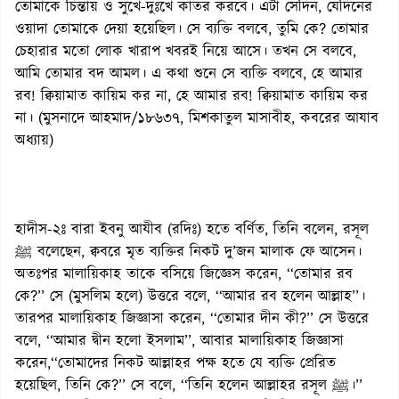
তোমাকে চিন্তায় ও সুখে-দুঃখে কাতর করবে। এটা সেদিন, যেদিনের
ওয়াদা তোমাকে দেয়া হয়েছিল। সে ব্যক্তি বলবে, তুমি কে? তোমার
চেহারার মতো লোক খারাপ খবরই নিয়ে আসে। তখন সে বলবে,
আমি তোমার বদ আমল। এ কথা শুনে সে ব্যক্তি বলবে, হে আমার
রব! ক্বিয়ামাত কায়িম কর না, হে আমার রব! ক্বিয়ামাত কায়িম কর
না। (মুসনাদে আহমাদ/১৮৬৩৭, মিশকাতুল মাসাবীহ, কবরের আযাব
অধ্যায়)
হাদীস-২ঃ বারা ইবনু আযীব (রদিঃ) হতে বর্ণিত, তিনি বলেন, রসূল
ﷺ বলেছেন, ক্ববরে মৃত ব্যক্তির নিকট দু’জন মালাক ফে আসেন।
অতঃপর মালায়িকাহ তাকে বসিয়ে জিজ্ঞেস করেন, ‘‘তোমার রব
কে?’’ সে (মুসলিম হলে) উত্তরে বলে, ‘‘আমার রব হলেন আল্লাহ’’।
তারপর মালায়িকাহ জিজ্ঞাসা করেন, ‘‘তোমার দীন কী?’’ সে উত্তরে
বলে, ‘‘আমার দ্বীন হলো ইসলাম’’, আবার মালায়িকাহ জিজ্ঞাসা
করেন,‘‘তোমাদের নিকট আল্লাহর পক্ষ হতে যে ব্যক্তি প্রেরিত
হয়েছিল, তিনি কে?’’ সে বলে, ‘‘তিনি হলেন আল্লাহর রসূল ﷺ।’’