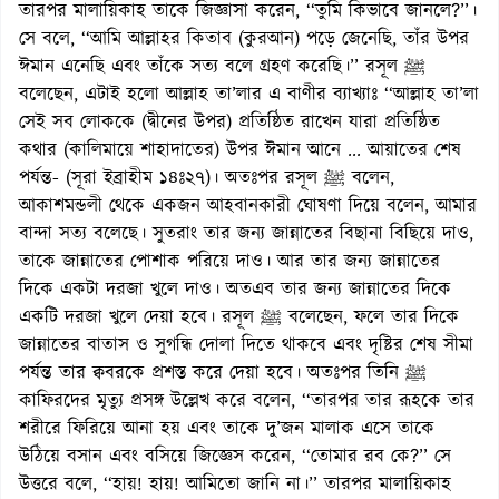
তারপর মালায়িকাহ তাকে জিজ্ঞাসা করেন, ‘‘তুমি কিভাবে জানলে?’’।
সে বলে, ‘‘আমি আল্লাহর কিতাব (কুরআন) পড়ে জেনেছি, তাঁর উপর
ঈমান এনেছি এবং তাঁকে সত্য বলে গ্রহণ করেছি।’’ রসূল ﷺ
বলেছেন, এটাই হলো আল্লাহ তা’লার এ বাণীর ব্যাখ্যাঃ ‘‘আল্লাহ তা’লা
সেই সব লোককে (দ্বীনের উপর) প্রতিষ্ঠিত রাখেন যারা প্রতিষ্ঠিত
কথার (কালিমায়ে শাহাদাতের) উপর ঈমান আনে ... আয়াতের শেষ
পর্যন্ত- (সূরা ইব্রাহীম ১৪ঃ২৭)। অতঃপর রসূল ﷺ বলেন,
আকাশমন্ডলী থেকে একজন আহবানকারী ঘোষণা দিয়ে বলেন, আমার
বান্দা সত্য বলেছে। সুতরাং তার জন্য জান্নাতের বিছানা বিছিয়ে দাও,
তাকে জান্নাতের পোশাক পরিয়ে দাও। আর তার জন্য জান্নাতের
দিকে একটা দরজা খুলে দাও। অতএব তার জন্য জান্নাতের দিকে
একটি দরজা খুলে দেয়া হবে। রসূল ﷺ বলেছেন, ফলে তার দিকে
জান্নাতের বাতাস ও সুগন্ধি দোলা দিতে থাকবে এবং দৃষ্টির শেষ সীমা
পর্যন্ত তার ক্ববরকে প্রশস্ত করে দেয়া হবে। অতঃপর তিনি ﷺ
কাফিরদের মৃত্যু প্রসঙ্গ উল্লেখ করে বলেন, ‘‘তারপর তার রূহকে তার
শরীরে ফিরিয়ে আনা হয় এবং তাকে দু’জন মালাক এসে তাকে
উঠিয়ে বসান এবং বসিয়ে জিজ্ঞেস করেন, ‘‘তোমার রব কে?’’ সে
উত্তরে বলে, ‘‘হায়! হায়! আমিতো জানি না।’’ তারপর মালায়িকাহ