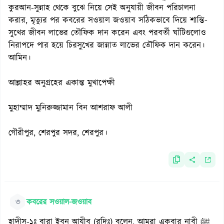
কুরআন-সুন্নাহ থেকে বুঝে নিয়ে সেই অনুযায়ী জীবন পরিচালনা
করার, মৃত্যুর পর কবরের সওয়াল জওয়াব সঠিকভাবে দিয়ে শান্তি-
সুখের জীবন লাভের তৌফিক দান করেন এবং পরবর্তী ঘাঁটিগুলোও
নিরাপদে পার হয়ে চিরসুখের জান্নাত লাভের তৌফিক দান করেন।
আমিন।
আল্লাহর অনুগ্রহের একান্ত মুখাপেক্ষী
মুহাম্মাদ মুনিরুজ্জামান বিন আশরাফ আলী
গৌরীপুর, শেরপুর সদর, শেরপুর।
৩
কবরের সওয়াল-জওয়াব
হাদীস-১ঃ বারা ইবনু আযীব (রদিঃ) বলেন, আমরা একবার নাবী ﷺ