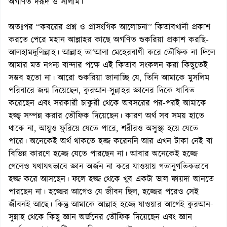
অগণিত দরূদ ও সালাম।
অতঃপর ‘‘কবরের প্রশ্ন ও প্রাসংগিক আলোচনা’’ কিতাবখানী প্রকাশ
করতে পেরে মহান আল্লাহর কাছে অগণিত শুকরিয়া প্রকাশ করছি-
আলহামদুলিল্লাহ। আল্লাহ তা‘আলা মেহেরবাণী করে তৌফিক না দিলে
আমার মত নগন্য বান্দার পক্ষে এই কিতাব সংকলন করা কিছুতেই
সম্ভব হতো না। আরো শুকরিয়া জানাচ্ছি যে, তিনি আমাকে মুসলিম
পরিবারে জন্ম দিয়েছেন, কুরআন-সুন্নাহর জ্ঞানের দিকে ধাবিত
করেছেন এবং সরকারী চাকুরী থেকে অবসরের পর-পরই আমাকে
হজ্জ্ব সম্পন্ন করার তৌফিক দিয়েছেন। কারণ অর্থ সব সময় হাতে
থাকে না, আয়ুও ফুরিয়ে যেতে পারে, শরীরও অসুস্থ্য হয়ে যেতে
পারে। অনেকেই অর্থ থাকতে হজ্জ করেননি আর এখন টাকা নেই বা
বিভিন্ন কারণে হজ্জে যেতে পারছেন না। আবার অনেকেই হজ্জে
গেলেও যথাযথভাবে জ্ঞান অর্জন না করে যাওয়ায় গতানুগতিকভাবে
হজ্জ করে আসছেন। ফলে হজ্জ থেকে খুব একটা ভাল ফায়দা আনতে
পারছেন না। হজ্জের আগেও যে জীবন ছিল, হজ্জের পরেও সেই
জীবনই আছে। কিন্তু আমাকে আল্লাহ হজ্জে যাওয়ার আগেই কুরআন-
সুন্নাহ থেকে কিছু জ্ঞান অর্জনের তৌফিক দিয়েছেন এবং জ্ঞান