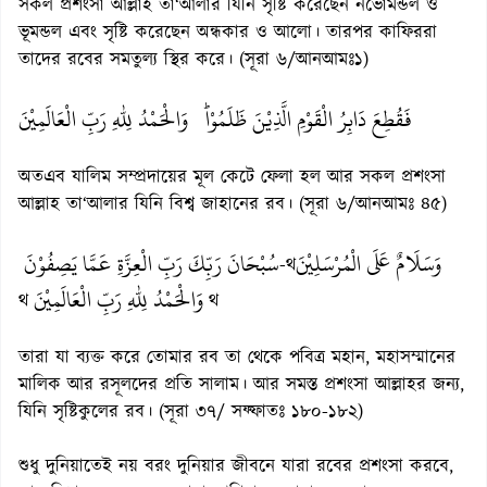
সকল প্রশংসা আল্লাহ তা‘আলার যিনি সৃষ্টি করেছেন নভোমন্ডল ও
ভূমন্ডল এবং সৃষ্টি করেছেন অন্ধকার ও আলো। তারপর কাফিররা
তাদের রবের সমতুল্য স্থির করে। (সূরা ৬/আনআমঃ১)
فَقُطِعَ دَابِرُ الْقَوْمِ الَّذِيْنَ ظَلَمُوْاؕ وَالْحَمْدُ لِلّٰهِ رَبِّ الْعَالَمِيْنَ
অতএব যালিম সম্প্রদায়ের মূল কেটে ফেলা হল আর সকল প্রশংসা
আল্লাহ তা‘আলার যিনি বিশ্ব জাহানের রব। (সূরা ৬/আনআমঃ ৪৫)
وَسَلَامٌ عَلَى الْمُرْسَلِيْنَ
سُبْحَانَ رَبِّكَ رَبِّ الْعِزَّةِ عَمَّا يَصِفُوْنَ
-থ
وَالْحَمْدُ لِلّٰهِ رَبِّ الْعَالَمِيْنَ
থ
থ
তারা যা ব্যক্ত করে তোমার রব তা থেকে পবিত্র মহান, মহাসম্মানের
মালিক আর রসূলদের প্রতি সালাম। আর সমস্ত প্রশংসা আল্লাহর জন্য,
যিনি সৃষ্টিকুলের রব। (সূরা ৩৭/ সফ্ফাতঃ ১৮০-১৮২)
শুধু দুনিয়াতেই নয় বরং দুনিয়ার জীবনে যারা রবের প্রশংসা করবে,