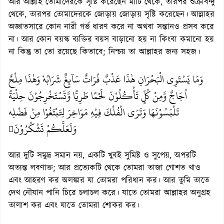
আর আল্লাহ তোমাদেরকে সৃষ্টি করেছেন মাটি থেকে, তারপর শুক্রবিন্দু
থেকে, তারপর তোমাদেরকে জোড়ায় জোড়ায় সৃষ্টি করেছেন। আল্লাহর
অজ্ঞাতসারে কোন নারী গর্ভ ধারণ করে না অথবা সন্তানও প্রসব করে
না। আর কোন বয়স্ক ব্যক্তির বয়স বাড়ানো হয় না কিংবা কমানো হয়
না কিন্তু তা তো রয়েছে কিতাবে; নিশ্চয় তা আল্লাহর জন্য সহজ।
وَمَا يَسْتَوِي الْبَحْرَانِ هٰذَا عَذْبٌ فُرَاتٌ سَآئِغٌ شَرَابُهٗ وَهٰذَا مِلْحٌ
اُجَاجٌ وَّمِنْ كُلٍّ تَأْكُلُوْنَ لَحْمًا طَرِيًّا وَّتَسْتَخْرِجُوْنَ حِلْيَةً
تَلْبَسُوْنَهَا وَتَرَى الْفُلْكَ فِيْهِ مَوَاخِرَ لِتَبْتَغُوْا مِنْ فَضْلِه
وَلَعَلَّكُمْ تَشْكُرُوْنَ

আর দুটি সমুদ্র সমান নয়, একটি খুবই সুমিষ্ট ও সুপেয়, অপরটি
অত্যন্ত লবণাক্ত; আর প্রত্যেকটি থেকে তোমরা তাজা গোশত খাও
এবং আহরণ কর অলঙ্কার যা তোমরা পরিধান কর। আর তুমি তাতে
দেখ নৌযান পানি চিরে চলাচল করে। যাতে তোমরা আল্লাহর অনুগ্রহ
তালাশ কর এবং যাতে তোমরা শোকর কর।