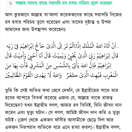
৬
আল্লাহ যাদের কাছে সরাসরি রব হবার পরিচয় তুলে ধরেছেন
আল কুরআনে আল্লাহ তা‘আলা কয়েকজনের কাছে সরাসরি নিজের
রব হবার পরিচয় তুলে ধরেছেন এবং তাদের দৃষ্টান্ত ও উপমা
আমাদের জন্য উপস্থাপন করেছেনঃ
ۤ اَنْ اٰتَاهُ اللهُ الْمُلْكَۘ اِذْ
اَلَمْ تَرَ اِلَى الَّذِيْ حَآجَّ اِبْرَاهِيْمَ فِيْ رَبِّه

قَالَ اِبْرَاهِيْمُ رَبِّيَ الَّذِيْ يُحْيِيْ وَيُمِيْتُ قَالَ اَنَا اُحْيِيْ وَاُمِيْتُ قَالَ
اِبْرَاهِيْمُ فَاِنَّ اللهَ يَأْتِيْ بِالشَّمْسِ مِنَ الْمَشْرِقِ فَأْتِ بِهَا مِنَ
الْمَغْرِبِ فَبُهِتَ الَّذِيْ كَفَرَؕ وَاللهُ لَا يَهْدِي الْقَوْمَ الظَّالِمِيْنَ
তুমি কি সেই ব্যক্তির কথা ভেবে দেখনি, যে ইব্রাহীমের সাথে তার
রবের ব্যাপারে বিতর্ক করেছে এজন্য যে, আল্লাহ তাকে রাজত্ব
দিয়েছেন? যখন ইব্রাহীম বলল, আমার রব তিনিই, যিনি জীবন দান
করেন এবং মৃত্যু ঘটান। সে বলল, আমিই জীবন দান করি ও মৃত্যু
ঘটাই। (জেল থেকে একজন ফাঁসীর আসামীকে ছেড়ে দিল আর
একজন নিরপরাধ ব্যক্তিকে ধরে এনে হত্যা করল)। ইব্রাহীম বলল,