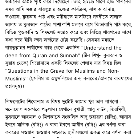
অর্জনের আগ্রহ সৃষ্টি করে দিয়েছেন। তাই ২০১৬ সালে হজ্জ পালনের
সময় আমি মক্কার বায়তুল্লায় হজ্জের কার্যক্রম, সালাত আদায়,
তওয়াফ, কুরআন পাঠ এবং মদীনাতে মাসজিদে নববীতে সালাত
আদায় ও কুরআন পাঠের পাশাপাশি মক্তবে বসে কিতাবাদি পাঠ করে,
বিভিন্ন পুস্তকাদি ও লিফলেট সংগ্রহ করে এবং বিভিন্ন শায়খদের সাথে
কথা বলে দ্বীনি জ্ঞান অর্জনের চেষ্টা করেছি। সেসময় মক্কাতে
বায়তুল্লাহর দায়ীদের কাছ থেকে একদিন “Understand the
deen from Quran and Sunnah” (দ্বীন শিখুন কুরআন ও
সুন্নাহ থেকে) শিরোনামে একটি লিফলেট পেলাম যার বিষয় ছিল
“Questions in the Grave for Muslims and Non-
Muslims” (মুসলিম ও অমুসলিমের জন্য কবরের/আলমে বারযাখের
প্রশ্নসমূহ)।
লিফলেটের শিরোনাম ও বিষয় দুটোই আমার খুব ভাল লাগলো।
মনোযোগ সহকারে পড়লাম। যেখানে বুখারী, আবু দাউদ, তিরমিযী,
মুসনাদে আহমাদ ও মিশকাতে সংকলিত আবু হুরায়রা (রদিঃ), আনাস
ইবনে মালিক (রদিঃ) ও বারা ইবনে আযীব (রদিঃ) এর বর্ণনা করা
কবরের সওয়াল জওয়াব সংক্রান্ত হাদীসগুলো একত্র করে বর্ণনা করা