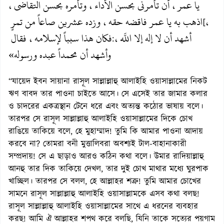
يا عمر، أن تأمرني بحسن الأداء، وتأمره بحسن التقاضي،
اذهب به يا عمر فاقضه حقه، وزده عشرين صاعاً من تمرٍ
،
[
أشهد أن لا إله إلا اللَّه،
فكان هذا سبباً لإسلامه، فقال
:
وأشهد أن محمداً عبده ورسوله»
“যায়েদ ইবন সায়ানা রাসূল সাল্লাল্লাহু আলাইহি ওয়াসাল্লামের নিকট
ঋণ বাবদ তার পাওনা চাইতে আসে। সে এসেই তার জামার কলার
ও চাদরের একত্রস্থান টেনে ধরে এবং অত্যন্ত কঠোর ভাষায় বলে।
তারপর সে রাসূল সাল্লাল্লাহু আলাইহি ওয়াসাল্লামের দিকে চোখ
রাঙিয়ে তাকিয়ে বলে, হে মুহাম্মাদ! তুমি কি আমার পাওনা আদায়
করবে না? তোমরা বনী মুত্তালিবরা অবশ্যই টাল-বাহানাকারী
সম্প্রদায়! সে এ ছাড়াও আরও কঠিন কথা বলে। উমার রাদিয়াল্লাহু
আনহু তার দিক তাকিয়ে দেখল, তার দুই চোখ মাথার মধ্যে ঘুরপাক
খাচ্ছিল। তারপর সে বলল, হে আল্লাহর শত্রু! তুমি আমার চোখের
সামনে রাসূল সাল্লাল্লাহু আলাইহি ওয়াসাল্লামকে এসব কথা বলছ!
রাসূল সাল্লাল্লাহু আলাইহি ওয়াসাল্লামের সাথে এ ধরনের ব্যবহার
করছ! আমি ঐ আল্লাহর শপথ করে বলছি, যিনি তাকে সত্যের পয়গাম