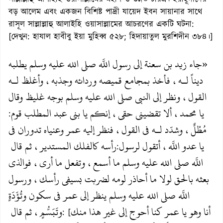
বড় আলেম এবং একজন বিশিষ্ট পাদ্রী যায়েদ ইবন সায়ানার সাথে
রাসূল সাল্লাল্লাহু আলাইহি ওয়াসাল্লামের আচরণের একটি ঘটনা:
[দেখুন: হাযাল হাবীবু ইয়া মুহিব্ব ৫২৮; হিদায়াতুল মুরশিদীন ৩৮৪।]
«جاء زيد بن سعنة إلى رسول اللَّه صلى الله عليه وسلم يطلبه
ديناً لـه، فأخذ بمجامع قميصه وردائه وجذبه، وأغلظ لـه
القول، ونظر إلى النبي صلى الله عليه وسلم بوجه غليظ وقال
يا محمد، ألا تقضيني حقي، إنكم يا بني عبد المطلب قوم
:
مُطْلٌ، وشدّد لـه في القول، فنظر إليه عمر وعنياه تدوران في
يا عدو اللَّه، أتقول لرسول
رأسه كالفلك المستدير، ثم قال
:
اللَّه صلى الله عليه وسلم ما أسمع، وتفعل ما أرى، فوالذي
بعثه بالحق لولا ما أحاذر لومه لضربت بسيفي رأسك، ورسول
اللَّه صلى الله عليه وسلم ينظر إلى عمر في سكون وتُؤَدَةٍ
أنا وهو يا عمر كنا أحوج إلى غير هذا منك
وتَبَسُّمٍ، ثم قال
: [