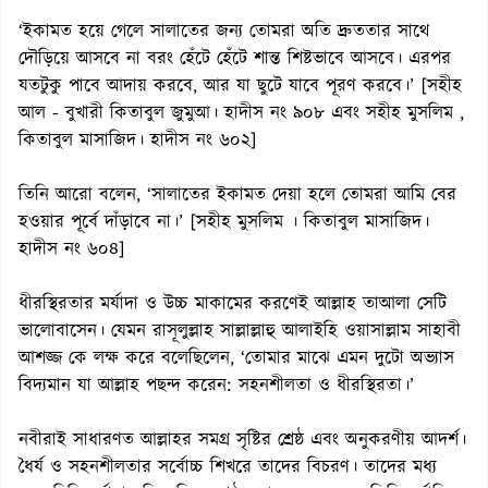
‘ইকামত হয়ে গেলে সালাতের জন্য তোমরা অতি দ্রুততার সাথে
দৌড়িয়ে আসবে না বরং হেঁটে হেঁটে শান্ত শিষ্টভাবে আসবে। এরপর
যতটুকু পাবে আদায় করবে, আর যা ছুটে যাবে পূরণ করবে।’ [সহীহ
আল - বুখারী কিতাবুল জুমুআ। হাদীস নং ৯০৮ এবং সহীহ মুসলিম ,
কিতাবুল মাসাজিদ। হাদীস নং ৬০২]
তিনি আরো বলেন, ‘সালাতের ইকামত দেয়া হলে তোমরা আমি বের
হওয়ার পূর্বে দাঁড়াবে না।’ [সহীহ মুসলিম । কিতাবুল মাসাজিদ।
হাদীস নং ৬০৪]
ধীরস্থিরতার মর্যাদা ও উচ্চ মাকামের করণেই আল্লাহ তাআলা সেটি
ভালোবাসেন। যেমন রাসূলুল্লাহ সাল্লাল্লাহু আলাইহি ওয়াসাল্লাম সাহাবী
আশজ্জ কে লক্ষ করে বলেছিলেন, ‘তোমার মাঝে এমন দুটো অভ্যাস
বিদ্যমান যা আল্লাহ পছন্দ করেন: সহনশীলতা ও ধীরস্থিরতা।’
নবীরাই সাধারণত আল্লাহর সমগ্র সৃষ্টির শ্রেষ্ঠ এবং অনুকরণীয় আদর্শ।
ধৈর্য ও সহনশীলতার সর্বোচ্চ শিখরে তাদের বিচরণ। তাদের মধ্য