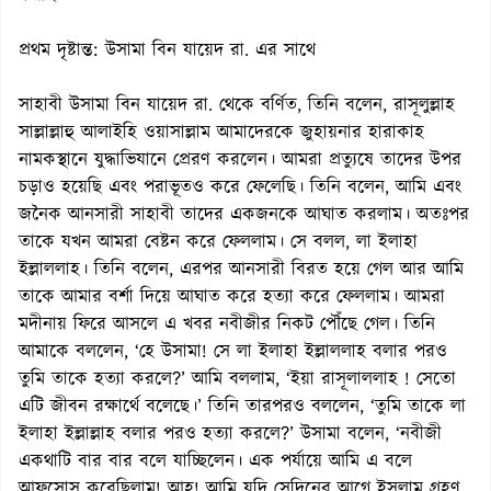
প্রথম দৃষ্টান্ত: উসামা বিন যায়েদ রা. এর সাথে
সাহাবী উসামা বিন যায়েদ রা. থেকে বর্ণিত, তিনি বলেন, রাসূলুল্লাহ
সাল্লাল্লাহু আলাইহি ওয়াসাল্লাম আমাদেরকে জুহায়নার হারাকাহ
নামকস্থানে যুদ্ধাভিযানে প্রেরণ করলেন। আমরা প্রত্যুষে তাদের উপর
চড়াও হয়েছি এবং পরাভূতও করে ফেলেছি। তিনি বলেন, আমি এবং
জনৈক আনসারী সাহাবী তাদের একজনকে আঘাত করলাম। অতঃপর
তাকে যখন আমরা বেষ্টন করে ফেললাম। সে বলল, লা ইলাহা
ইল্লাললাহ। তিনি বলেন, এরপর আনসারী বিরত হয়ে গেল আর আমি
তাকে আমার বর্শা দিয়ে আঘাত করে হত্যা করে ফেললাম। আমরা
মদীনায় ফিরে আসলে এ খবর নবীজীর নিকট পৌঁছে গেল। তিনি
আমাকে বললেন, ‘হে উসামা! সে লা ইলাহা ইল্লাললাহ বলার পরও
তুমি তাকে হত্যা করলে?’ আমি বললাম, ‘ইয়া রাসূলাললাহ ! সেতো
এটি জীবন রক্ষার্থে বলেছে।’ তিনি তারপরও বললেন, ‘তুমি তাকে লা
ইলাহা ইল্লাল্লাহ বলার পরও হত্যা করলে?’ উসামা বলেন, ‘নবীজী
একথাটি বার বার বলে যাচ্ছিলেন। এক পর্যায়ে আমি এ বলে
আফসোস করেছিলাম! আহ্! আমি যদি সেদিনের আগে ইসলাম গ্রহণ