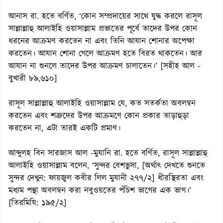
আনাস রা. হতে বর্ণিত, ‘কোন সম্প্রদায়ের সাথে যুদ্ধ করলে রাসূল
সাল্লাল্লাহু আলাইহি ওয়াসাল্লাম প্রভাতের পূর্বে তাদের উপর কোন
ধরনের আক্রমণ করতেন না এবং তিনি আযান শোনার অপেক্ষা
করতেন। আযান শোনা গেলে আক্রমণ হতে বিরত থাকতেন। আর
আযান না শুনলে তাদের উপর আক্রমণ চালাতেন।’ [সহীহ আল -
বুখারী ৮৯,৬১০]
রাসূল সাল্লাল্লাহু আলাইহি ওয়াসাল্লাম যে, কত সতর্কতা অবলম্বন
করতেন এবং শত্রুদের উপর আক্রমণে কোন প্রকার তাড়াহুড়া
করতেন না, এটা তারই একটি প্রমাণ।
আব্দুলহ বিন সারজাস আল -মুযানি রা. হতে বর্ণিত, রাসূল সাল্লাল্লাহু
আলাইহি ওয়াসাল্লাম বলেন, ‘সুন্দর বেশভুসা, [অর্থাৎ দেখতে শুনতে
সুন্দর দেখুন: ফায়জুল কবীর লিল মুযানী ২৭৭/২] ধীরস্থিরতা এবং
মধ্যম পন্থা অবলম্বন করা নবুওয়তের পঁচিশ ভাগের এক ভাগ।’
[তিরমিযি: ১৯৫/২]